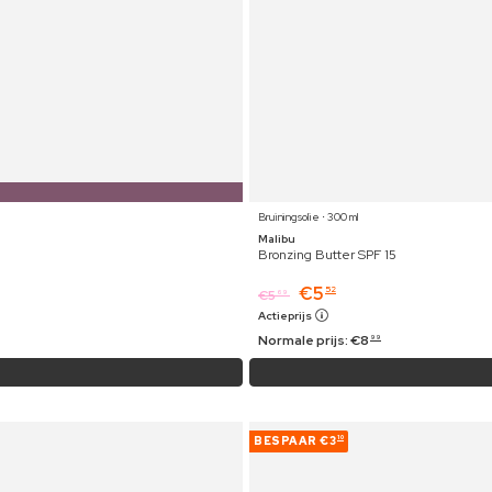
Bruiningsolie ⋅ 300 ml
Malibu
Bronzing Butter SPF 15
€
5
52
€
5
69
Actieprijs
Normale prijs:
€
8
99
BESPAAR
€3
10