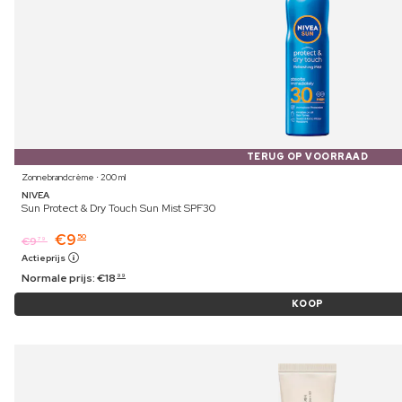
TERUG OP VOORRAAD
Zonnebrandcrème ⋅ 200 ml
NIVEA
Sun Protect & Dry Touch Sun Mist SPF30
€
9
50
€
9
79
Actieprijs
Normale prijs:
€
18
99
KOOP