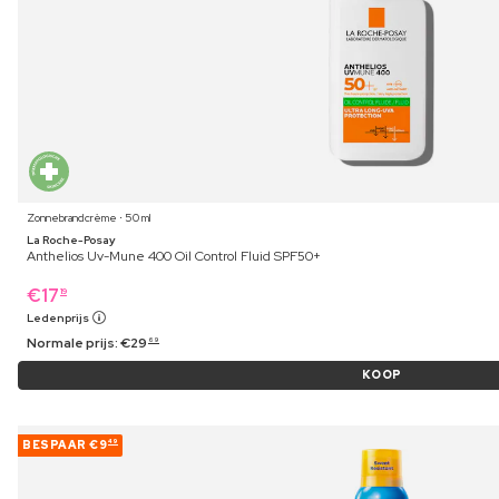
Zonnebrandcrème ⋅ 50 ml
La Roche-Posay
Anthelios Uv-Mune 400 Oil Control Fluid SPF50+
€
17
19
Ledenprijs
Normale prijs:
€
29
69
KOOP
BESPAAR
€9
49