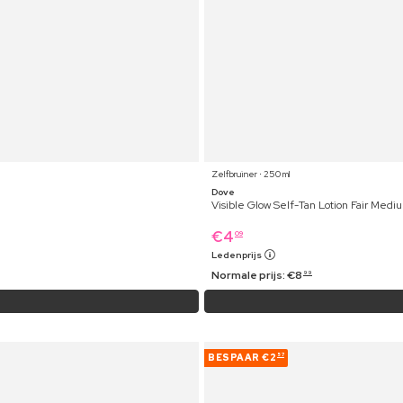
Zelfbruiner ⋅ 250 ml
Dove
Visible Glow Self-Tan Lotion Fair Medi
€
4
09
Ledenprijs
Normale prijs:
€
8
99
BESPAAR
€2
57