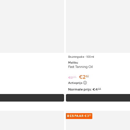
Bruiningsolie ⋅ 100 ml
Malibu
Fast Tanning Oil
€
2
42
€
2
49
Actieprijs
Normale prijs:
€
4
99
BESPAAR
€3
47