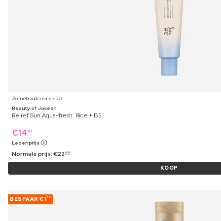
Zonnebrandcrème ⋅ 50
Beauty of Joseon
Relief Sun Aqua-fresh: Rice + B5
€
14
69
Ledenprijs
Normale prijs:
€
22
49
KOOP
BESPAAR
€1
79