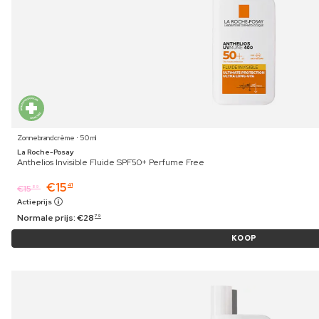
Zonnebrandcrème ⋅ 50 ml
La Roche-Posay
Anthelios Invisible Fluide SPF50+ Perfume Free
€
15
41
€
15
89
Actieprijs
Normale prijs:
€
28
79
KOOP