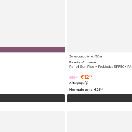
Zonnebrandcrème ⋅ 50 ml
Beauty of Joseon
Relief Sun Rice + Probiotics SPF50+ P
€
12
79
€
13
19
Actieprijs
Normale prijs:
€
21
49