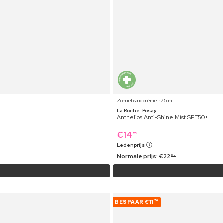
Zonnebrandcrème ⋅ 75 ml
La Roche-Posay
Anthelios Anti-Shine Mist SPF50+
€
14
59
Ledenprijs
Normale prijs:
€
22
89
BESPAAR
€11
76