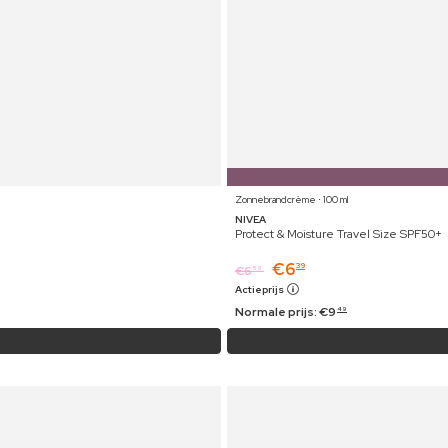
Zonnebrandcrème ⋅ 100 ml
NIVEA
Protect & Moisture Travel Size SPF50+
€
6
39
€
6
59
Actieprijs
Normale prijs:
€
9
49