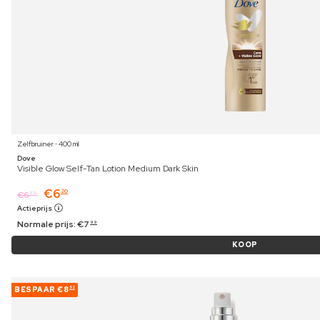
Zelfbruiner ⋅ 400 ml
Dove
Visible Glow Self-Tan Lotion Medium Dark Skin
€
6
20
€
6
39
Actieprijs
Normale prijs:
€
7
99
KOOP
BESPAAR
€8
52