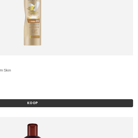
um Skin
KOOP