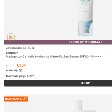
TERUG OP VOORRAAD
Zonnebrandcrème ⋅ 50 ml
SKIN1004
Madagascar Centella Hyalu-cica Water-Fit Sun Serum SPF50+ PA++++
€
13
96
€
14
39
Actieprijs
Normale prijs:
€
22
49
KOOP
BESPAAR
€13
38