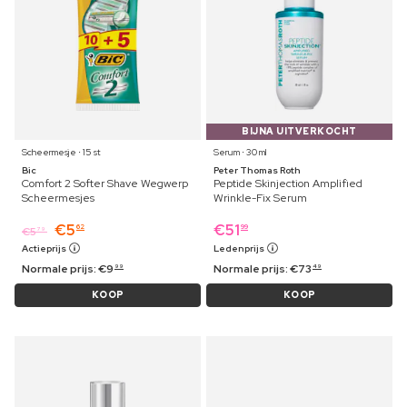
BIJNA UITVERKOCHT
Scheermesje ⋅ 15 st
Serum ⋅ 30 ml
Bic
Peter Thomas Roth
Comfort 2 Softer Shave Wegwerp
Peptide Skinjection Amplified
Scheermesjes
Wrinkle-Fix Serum
€
5
€
51
62
99
€
5
79
Actieprijs
Ledenprijs
Normale prijs:
€
9
Normale prijs:
€
73
99
49
KOOP
KOOP