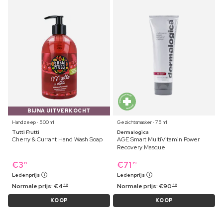
BIJNA UITVERKOCHT
Handzeep ⋅ 500 ml
Gezichtsmasker ⋅ 75 ml
Tutti Frutti
Dermalogica
Cherry & Currant Hand Wash Soap
AGE Smart MultiVitamin Power
Recovery Masque
€
3
€
71
19
39
Ledenprijs
Ledenprijs
Normale prijs:
€
4
Normale prijs:
€
90
49
49
KOOP
KOOP