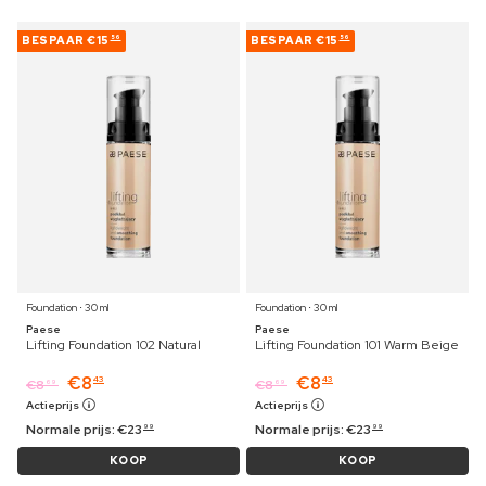
BESPAAR
€15
BESPAAR
€15
56
56
Foundation ⋅ 30 ml
Foundation ⋅ 30 ml
Paese
Paese
Lifting Foundation 102 Natural
Lifting Foundation 101 Warm Beige
€
8
€
8
43
43
€
8
€
8
69
69
Actieprijs
Actieprijs
Normale prijs:
€
23
Normale prijs:
€
23
99
99
KOOP
KOOP