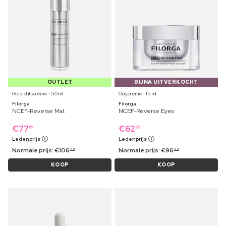
OUTLET
BIJNA UITVERKOCHT
Gezichtscrème ⋅ 50 ml
Oogcrème ⋅ 15 ml
Filorga
Filorga
NCEF-Reverse Mat
NCEF-Reverse Eyes
€
77
€
62
69
29
Ledenprijs
Ledenprijs
Normale prijs:
€
106
Normale prijs:
€
96
49
99
KOOP
KOOP