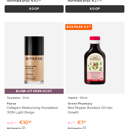
Normale prijs:
€
92
Normale prijs:
€
27
KOOP
KOOP
BESPAAR
€3
36
BIJNA UITVERKOCHT
Foundation ⋅ 30 ml
Haarolie ⋅ 100 ml
Paese
Green Pharmacy
Collagen Moisturizing Foundation
Red Pepper Burdock Oil Hair
301N Light Beige
Growth
€
10
€
1
85
93
€
10
€
1
89
99
Actieprijs
Actieprijs