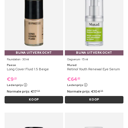
BIJNA UITVERKOCHT
BIJNA UITVERKOCHT
Foundation ⋅ 30 ml
Oogserum ⋅ 15 ml
Paese
Murad
Long Cover Fluid 1.5 Beige
Retinol Youth Renewal Eye Serum
€
9
€
64
29
49
Ledenprijs
Ledenprijs
Normale prijs:
€
17
Normale prijs:
€
104
99
99
KOOP
KOOP