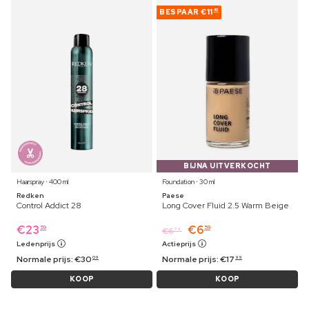
BESPAAR
€11
40
BIJNA UITVERKOCHT
Haarspray ⋅ 400 ml
Foundation ⋅ 30 ml
Redken
Paese
Control Addict 28
Long Cover Fluid 2.5 Warm Beige
€
23
€
6
59
59
€
6
79
Ledenprijs
Actieprijs
Normale prijs:
€
30
Normale prijs:
€
17
09
99
KOOP
KOOP