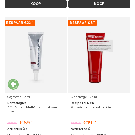
KOOP
KOOP
BESPAAR
€23
BESPAAR
€8
54
49
Oogcrème ⋅ 15 ml
Gezichtsgel ⋅ 75 ml
Dermalogica
Recipe For Men
AGE Smart MultiVitamin Power
Anti-Aging Hydrating Gel
Firm
€
69
€
19
25
00
€
71
€
19
39
59
Actieprijs
Actieprijs
79
49