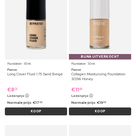
BIJNA UITVERKOCHT
Foundation ⋅ 30 ml
Foundation ⋅ 30 ml
Paese
Paese
Long Cover Fluid 1.75 Sand Beige
Collagen Moisturizing Foundation
303W Honey
€
8
€
11
79
89
Ledenprijs
Ledenprijs
Normale prijs:
€
17
Normale prijs:
€
19
99
59
KOOP
KOOP