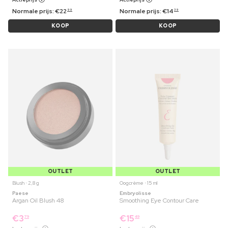
Normale prijs:
€
22
Normale prijs:
€
14
99
39
KOOP
KOOP
OUTLET
OUTLET
Blush ⋅ 2,8 g
Oogcrème ⋅ 15 ml
Paese
Embryolisse
Argan Oil Blush 48
Smoothing Eye Contour Care
€
3
€
15
79
49