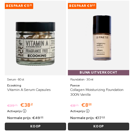
BESPAAR
€11
BESPAAR
€9
78
95
BIJNA UITVERKOCHT
Serum ⋅ 60 st
Foundation ⋅ 30 ml
Ecooking
Paese
Vitamin A Serum Capsules
Collagen Moisturizing Foundation
300N Vanilla
€
38
€
8
21
04
€
39
€
8
39
29
Actieprijs
Actieprijs
Normale prijs:
€
49
Normale prijs:
€
17
99
99
KOOP
KOOP