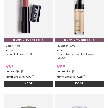
BIJNA UITVERKOCHT
BIJNA UITVERKOCHT
Lipstick ⋅ 4,8 g
Foundation ⋅ 30 ml
Paese
Paese
Argan Oil Lipstick 13
Lifting Foundation 103 Golden
Beige
€
6
€
9
19
99
Ledenprijs
Ledenprijs
Normale prijs:
€
10
Normale prijs:
€
23
99
99
KOOP
KOOP