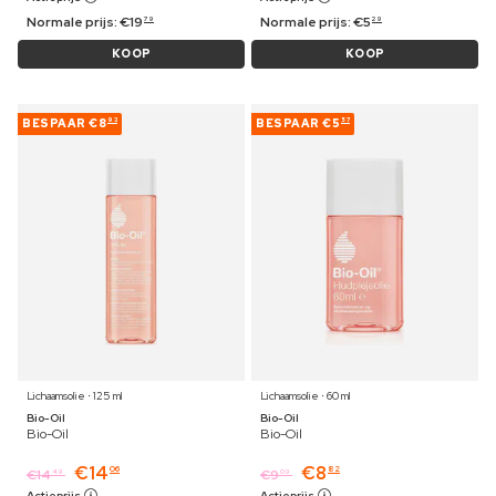
Normale prijs:
€
19
Normale prijs:
€
5
79
29
KOOP
KOOP
BESPAAR
€8
BESPAAR
€5
93
57
Lichaamsolie ⋅ 125 ml
Lichaamsolie ⋅ 60 ml
Bio-Oil
Bio-Oil
Bio-Oil
Bio-Oil
€
14
€
8
06
82
€
14
€
9
49
09
Actieprijs
Actieprijs