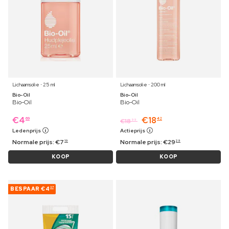
Lichaamsolie ⋅ 25 ml
Lichaamsolie ⋅ 200 ml
Bio-Oil
Bio-Oil
Bio-Oil
Bio-Oil
€
4
€
18
69
42
€
18
99
Ledenprijs
Actieprijs
Normale prijs:
€
7
Normale prijs:
€
29
19
29
KOOP
KOOP
BESPAAR
€4
37