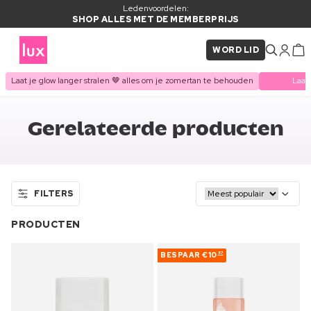
Ledenvoordelen:
SHOP ALLES MET DE MEMBERPRIJS
WORD LID
Laat je glow langer stralen 🤎 alles om je zomertan te behouden
Laat
Gerelateerde producten
FILTERS
PRODUCTEN
BESPAAR
€10
87