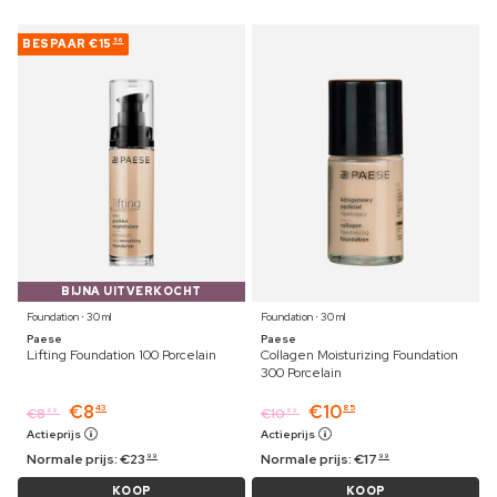
BESPAAR
€15
56
BIJNA UITVERKOCHT
Foundation ⋅ 30 ml
Foundation ⋅ 30 ml
Paese
Paese
Lifting Foundation 100 Porcelain
Collagen Moisturizing Foundation
300 Porcelain
€
8
€
10
43
85
€
8
€
10
69
89
Actieprijs
Actieprijs
Normale prijs:
€
23
Normale prijs:
€
17
99
99
KOOP
KOOP