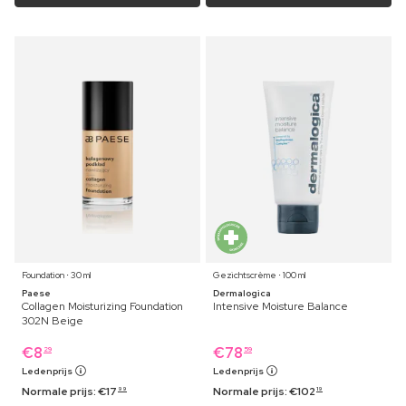
Foundation ⋅ 30 ml
Gezichtscrème ⋅ 100 ml
Paese
Dermalogica
Collagen Moisturizing Foundation
Intensive Moisture Balance
302N Beige
€
8
€
78
29
59
Ledenprijs
Ledenprijs
Normale prijs:
€
17
Normale prijs:
€
102
99
19