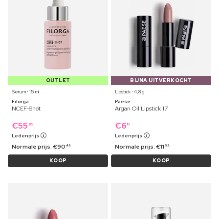
OUTLET
BIJNA UITVERKOCHT
Serum ⋅ 15 ml
Lipstick ⋅ 4,8 g
Filorga
Paese
NCEF-Shot
Argan Oil Lipstick 17
€
55
€
6
89
19
Ledenprijs
Ledenprijs
Normale prijs:
€
90
Normale prijs:
€
11
49
99
KOOP
KOOP