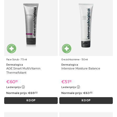
Face Scrub ⋅ 75 ml
Gezichtscrème ⋅ 50 ml
Dermalogica
Dermalogica
AGE Smart MultiVitamin
Intensive Moisture Balance
Thermafoliant
€
60
€
51
69
99
Ledenprijs
Ledenprijs
Normale prijs:
€
69
Normale prijs:
€
63
99
49
KOOP
KOOP