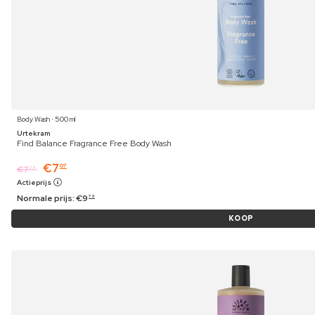
Body Wash ⋅ 500 ml
Urtekram
Find Balance Fragrance Free Body Wash
€
7
07
€
7
29
Actieprijs
Normale prijs:
€
9
79
KOOP