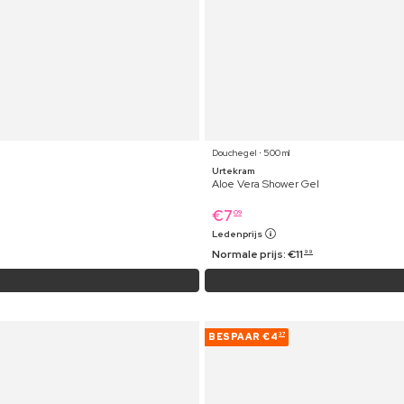
Douchegel ⋅ 500 ml
Urtekram
Aloe Vera Shower Gel
€
7
09
Ledenprijs
Normale prijs:
€
11
99
BESPAAR
€4
37