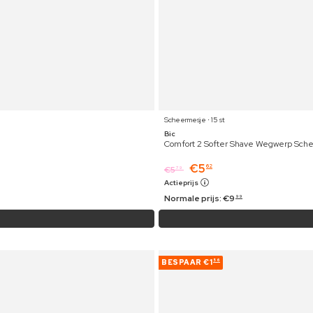
Scheermesje ⋅ 15 st
Bic
Comfort 2 Softer Shave Wegwerp Sch
€
5
62
€
5
79
Actieprijs
Normale prijs:
€
9
99
BESPAAR
€1
56