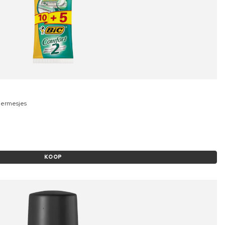
eermesjes
KOOP