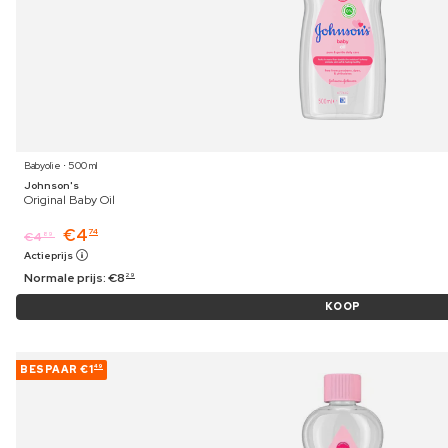
Babyolie ⋅ 500 ml
Johnson's
Original Baby Oil
€
4
74
€
4
89
Actieprijs
Normale prijs:
€
8
29
KOOP
BESPAAR
€1
49