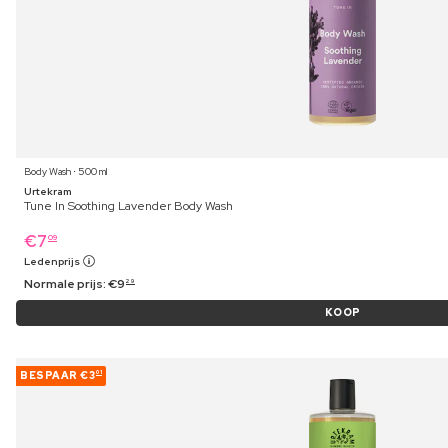
Body Wash ⋅ 500 ml
Urtekram
Tune In Soothing Lavender Body Wash
€
7
09
Ledenprijs
Normale prijs:
€
9
29
KOOP
BESPAAR
€3
01