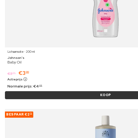
Lichaamsolie ⋅ 200 ml
Johnson's
Baby Oil
€
3
00
€
3
09
Actieprijs
Normale prijs:
€
4
49
KOOP
BESPAAR
€2
72