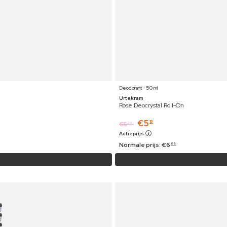
Deodorant ⋅ 50 ml
Urtekram
Rose Deocrystal Roll-On
€
5
13
€
5
29
Actieprijs
Normale prijs:
€
6
69