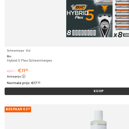
Scheermesje ⋅ 8 st
Bic
Hybrid 5 Flex Scheermesjes
€
11
53
€
11
89
Actieprijs
Normale prijs:
€
17
99
KOOP
BESPAAR
€3
28