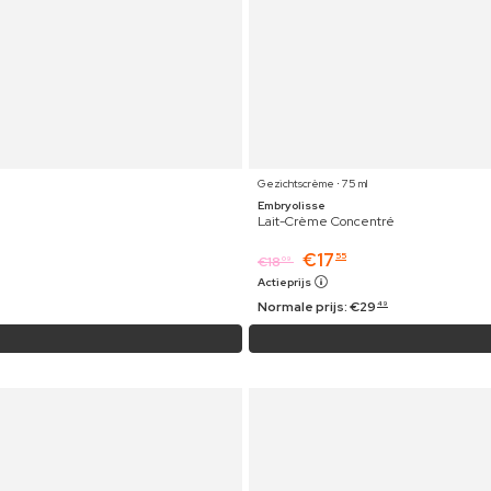
Gezichtscrème ⋅ 75 ml
Embryolisse
Lait-Crème Concentré
€
17
55
€
18
09
Actieprijs
Normale prijs:
€
29
49