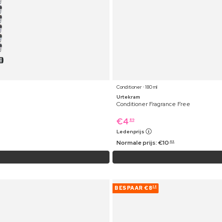
Conditioner ⋅ 180 ml
Urtekram
Conditioner Fragrance Free
€
4
89
Ledenprijs
Normale prijs:
€
10
49
BESPAAR
€8
28