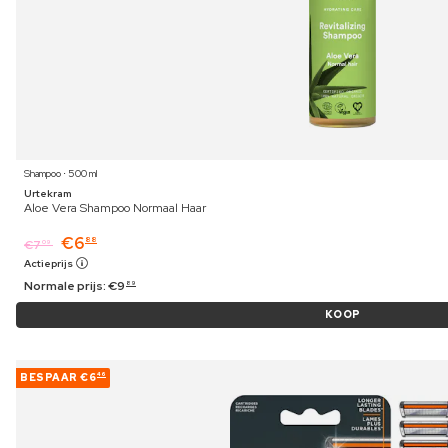
Shampoo ⋅ 500 ml
Urtekram
Aloe Vera Shampoo Normaal Haar
€
6
88
€
7
09
Actieprijs
Normale prijs:
€
9
89
KOOP
BESPAAR
€6
46