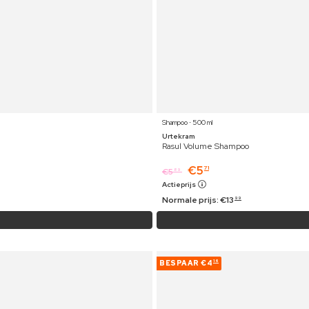
Shampoo ⋅ 500 ml
Urtekram
Rasul Volume Shampoo
€
5
71
€
5
89
Actieprijs
Normale prijs:
€
13
99
BESPAAR
€4
16