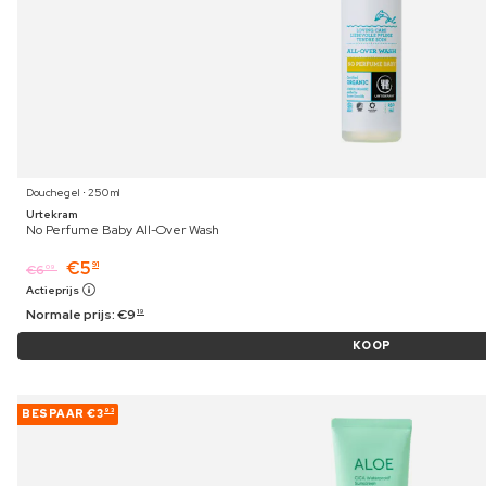
Douchegel ⋅ 250 ml
Urtekram
No Perfume Baby All-Over Wash
€
5
91
€
6
09
Actieprijs
Normale prijs:
€
9
19
KOOP
BESPAAR
€3
93