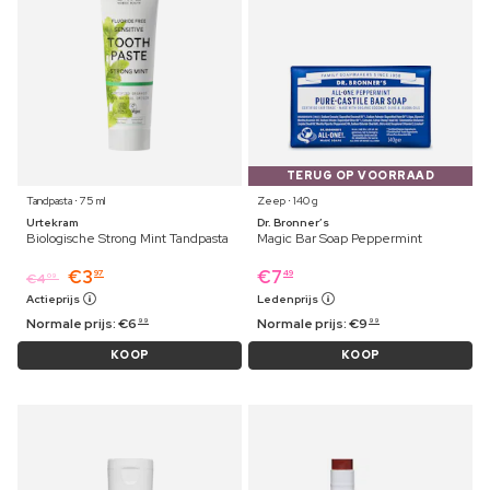
TERUG OP VOORRAAD
Tandpasta ⋅ 75 ml
Zeep ⋅ 140 g
Urtekram
Dr. Bronner’s
Biologische Strong Mint Tandpasta
Magic Bar Soap Peppermint
€
3
€
7
97
49
€
4
09
Actieprijs
Ledenprijs
Normale prijs:
€
6
Normale prijs:
€
9
99
99
KOOP
KOOP