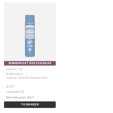
BINNENKORT BESCHIKBAAR
Lipbalsem ⋅ 4 g
Dr. Bronner’s
Organic Lip Balm Peppermint
€
4
69
Ledenprijs
Normale prijs:
€
6
99
TOON MEER