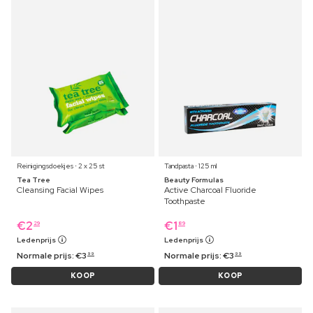
Reinigingsdoekjes ⋅ 2 x 25 st
Tandpasta ⋅ 125 ml
Tea Tree
Beauty Formulas
Cleansing Facial Wipes
Active Charcoal Fluoride
Toothpaste
€
2
€
1
29
89
Ledenprijs
Ledenprijs
Normale prijs:
€
3
Normale prijs:
€
3
99
99
KOOP
KOOP