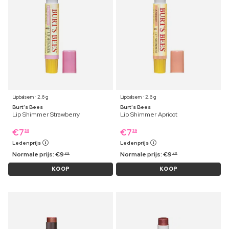
Lipbalsem ⋅ 2,6 g
Lipbalsem ⋅ 2,6 g
Burt's Bees
Burt's Bees
Lip Shimmer Strawberry
Lip Shimmer Apricot
€
7
€
7
39
39
Ledenprijs
Ledenprijs
Normale prijs:
€
9
Normale prijs:
€
9
99
99
KOOP
KOOP