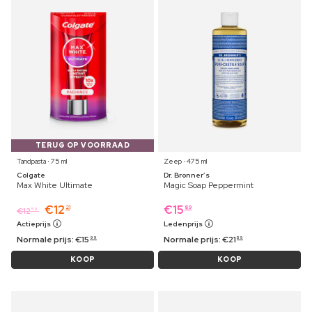
TERUG OP VOORRAAD
Tandpasta ⋅ 75 ml
Zeep ⋅ 475 ml
Colgate
Dr. Bronner’s
Max White Ultimate
Magic Soap Peppermint
€
12
€
15
21
89
€
12
59
Actieprijs
Ledenprijs
Normale prijs:
€
15
Normale prijs:
€
21
99
59
KOOP
KOOP