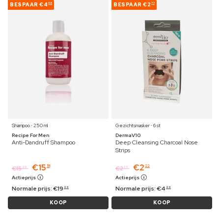
BESPAAR
€4
BESPAAR
€2
48
77
Shampoo ⋅ 250 ml
Gezichtsmasker ⋅ 6 st
Recipe For Men
DermaV10
Anti-Dandruff Shampoo
Deep Cleansing Charcoal Nose
Strips
€
15
€
2
51
22
€
15
€
2
99
29
Actieprijs
Actieprijs
Normale prijs:
€
19
Normale prijs:
€
4
99
99
KOOP
KOOP