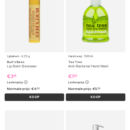
Lipbalsem ⋅ 4,25 g
Handzeep ⋅ 500 ml
Burt's Bees
Tea Tree
Lip Balm Beeswax
Anti-Bacterial Hand Wash
€
3
€
1
69
89
Ledenprijs
Ledenprijs
Normale prijs:
€
4
Normale prijs:
€
5
99
99
KOOP
KOOP