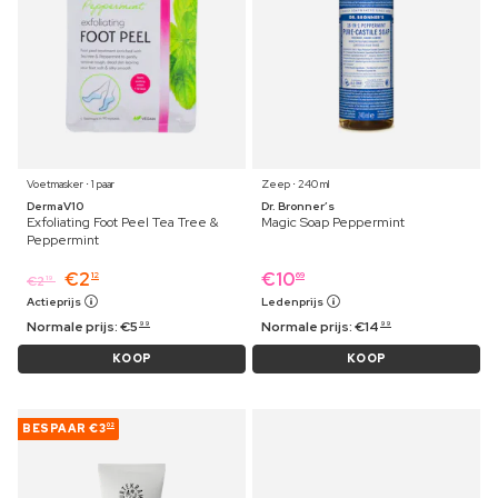
Voetmasker ⋅ 1 paar
Zeep ⋅ 240 ml
DermaV10
Dr. Bronner’s
Exfoliating Foot Peel Tea Tree &
Magic Soap Peppermint
Peppermint
€
2
€
10
12
69
€
2
19
Actieprijs
Ledenprijs
Normale prijs:
€
5
Normale prijs:
€
14
99
99
KOOP
KOOP
BESPAAR
€3
02