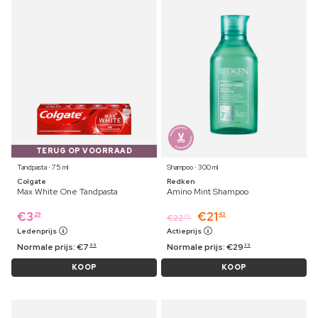
TERUG OP VOORRAAD
Tandpasta ⋅ 75 ml
Shampoo ⋅ 300 ml
Colgate
Redken
Max White One Tandpasta
Amino Mint Shampoo
€
3
€
21
29
43
€
22
09
Ledenprijs
Actieprijs
Normale prijs:
€
7
Normale prijs:
€
29
99
39
KOOP
KOOP