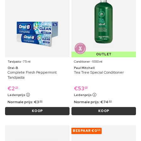
OUTLET
Tandpasta ⋅ 75 ml
Conditioner ⋅ 1000 ml
Oral-B
Paul Mitchell
Complete Fresh Peppermint
Tea Tree Special Conditioner
Tandpasta
€
2
€
53
29
09
Ledenprijs
Ledenprijs
Normale prijs:
€
3
Normale prijs:
€
74
49
99
KOOP
KOOP
BESPAAR
€0
59