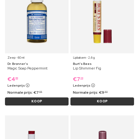
Zeep ⋅ 60 ml
Lipbalsem ⋅ 2,6 g
Dr. Bronner’s
Burt's Bees
Magic Soap Peppermint
Lip Shimmer Fig
€
4
€
7
69
39
Ledenprijs
Ledenprijs
Normale prijs:
€
7
Normale prijs:
€
9
49
99
KOOP
KOOP