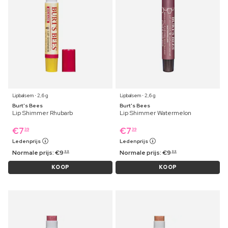
Lipbalsem ⋅ 2,6 g
Lipbalsem ⋅ 2,6 g
Burt's Bees
Burt's Bees
Lip Shimmer Rhubarb
Lip Shimmer Watermelon
€
7
€
7
39
39
Ledenprijs
Ledenprijs
Normale prijs:
€
9
Normale prijs:
€
9
99
99
KOOP
KOOP