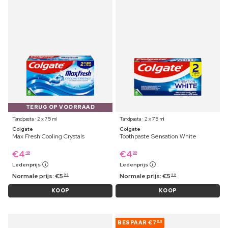
TERUG OP VOORRAAD
Tandpasta ⋅ 2 x 75 ml
Tandpasta ⋅ 2 x 75 ml
Colgate
Colgate
Max Fresh Cooling Crystals
Toothpaste Sensation White
€
4
€
4
49
69
Ledenprijs
Ledenprijs
Normale prijs:
€
5
Normale prijs:
€
5
99
99
KOOP
KOOP
BESPAAR
€7
96