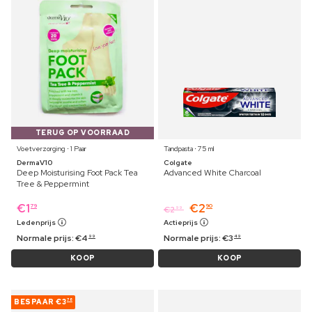
TERUG OP VOORRAAD
Voetverzorging ⋅ 1 Paar
Tandpasta ⋅ 75 ml
DermaV10
Colgate
Deep Moisturising Foot Pack Tea
Advanced White Charcoal
Tree & Peppermint
€
1
€
2
79
90
€
2
99
Ledenprijs
Actieprijs
Normale prijs:
€
4
Normale prijs:
€
3
99
49
KOOP
KOOP
BESPAAR
€3
78