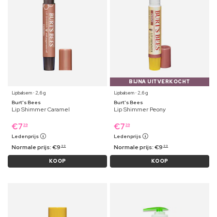
BIJNA UITVERKOCHT
Lipbalsem ⋅ 2,6 g
Lipbalsem ⋅ 2,6 g
Burt's Bees
Burt's Bees
Lip Shimmer Caramel
Lip Shimmer Peony
€
7
€
7
39
39
Ledenprijs
Ledenprijs
Normale prijs:
€
9
Normale prijs:
€
9
99
99
KOOP
KOOP