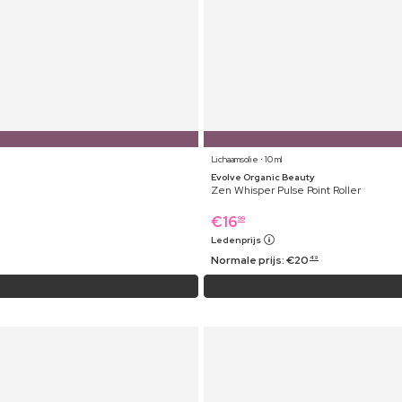
Lichaamsolie ⋅ 10 ml
Evolve Organic Beauty
Zen Whisper Pulse Point Roller
€
16
99
Ledenprijs
Normale prijs:
€
20
49