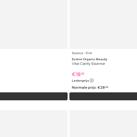
Essence ⋅ 10 ml
Evolve Organic Beauty
Vital Clarity Essense
€
18
89
Ledenprijs
Normale prijs:
€
28
69