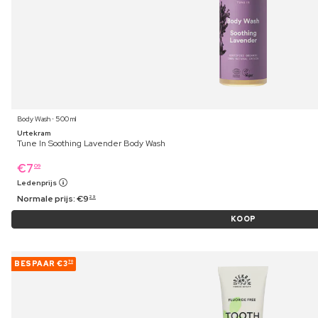
Body Wash ⋅ 500 ml
Urtekram
Tune In Soothing Lavender Body Wash
€
7
09
Ledenprijs
Normale prijs:
€
9
29
KOOP
BESPAAR
€3
70