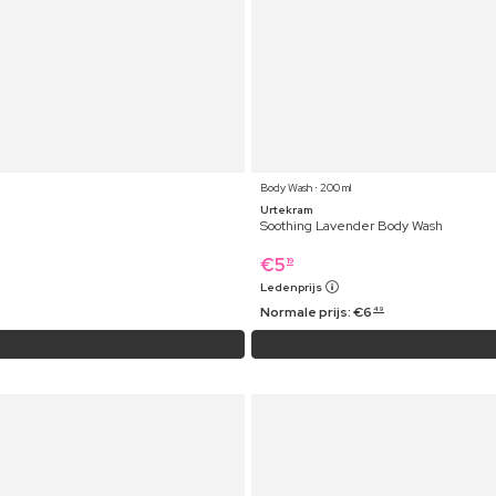
Body Wash ⋅ 200 ml
Urtekram
Soothing Lavender Body Wash
€
5
19
Ledenprijs
Normale prijs:
€
6
49