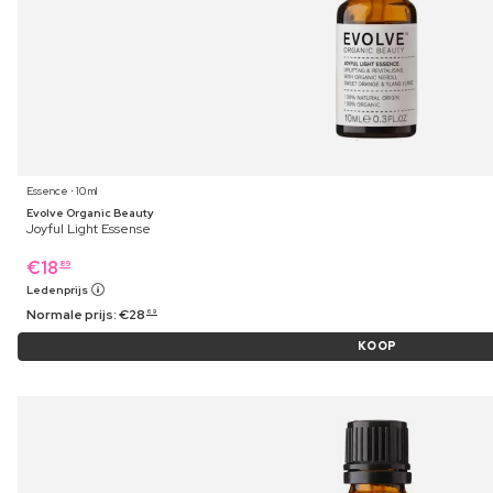
Essence ⋅ 10 ml
Evolve Organic Beauty
Joyful Light Essense
€
18
89
Ledenprijs
Normale prijs:
€
28
69
KOOP