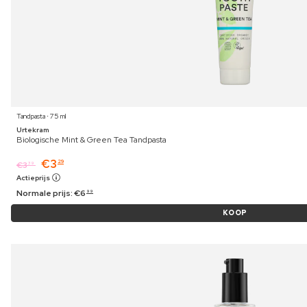
Tandpasta ⋅ 75 ml
Urtekram
Biologische Mint & Green Tea Tandpasta
€
3
29
€
3
39
Actieprijs
Normale prijs:
€
6
99
KOOP