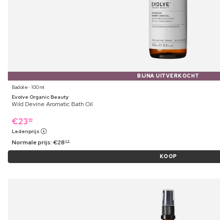
BIJNA UITVERKOCHT
Badolie ⋅ 100 ml
Evolve Organic Beauty
Wild Devine Aromatic Bath Oil
€
23
99
Ledenprijs
Normale prijs:
€
28
29
KOOP