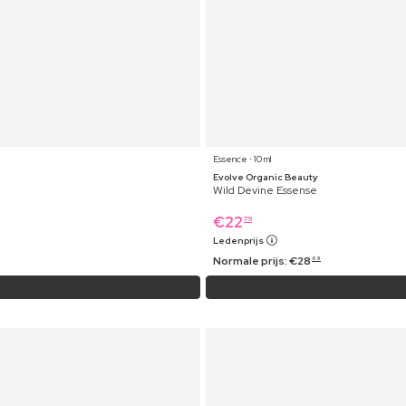
Essence ⋅ 10 ml
Evolve Organic Beauty
Wild Devine Essense
€
22
79
Ledenprijs
Normale prijs:
€
28
69