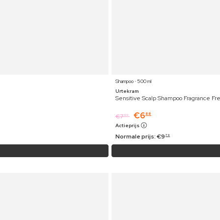
Shampoo ⋅ 500 ml
Urtekram
Sensitive Scalp Shampoo Fragrance Fr
€
6
88
€
7
09
Actieprijs
Normale prijs:
€
9
79