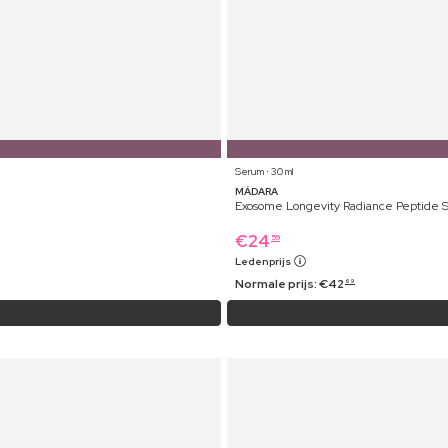
Serum ⋅ 30 ml
MÁDARA
Exosome Longevity Radiance Peptide
€
24
59
Ledenprijs
Normale prijs:
€
42
69