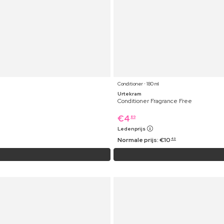
Conditioner ⋅ 180 ml
Urtekram
Conditioner Fragrance Free
€
4
89
Ledenprijs
Normale prijs:
€
10
49