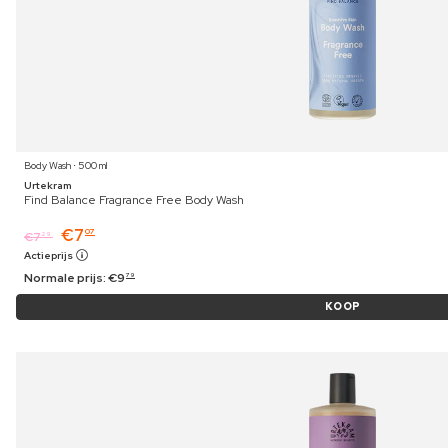
Body Wash ⋅ 500 ml
Urtekram
Find Balance Fragrance Free Body Wash
€
7
07
€
7
29
Actieprijs
Normale prijs:
€
9
79
KOOP