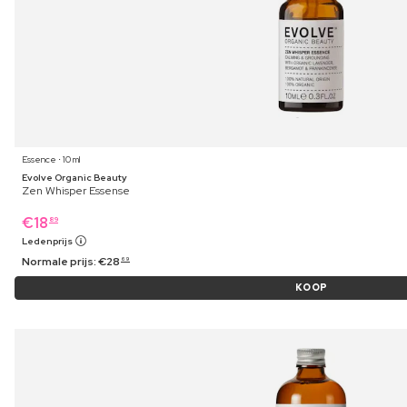
Essence ⋅ 10 ml
Evolve Organic Beauty
Zen Whisper Essense
€
18
89
Ledenprijs
Normale prijs:
€
28
69
KOOP