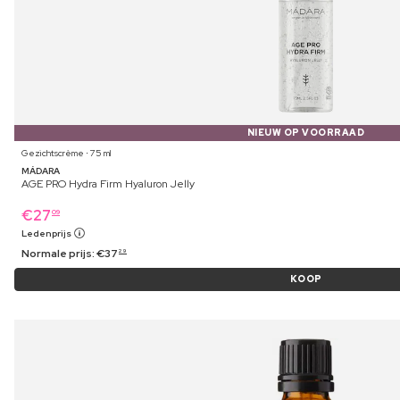
NIEUW OP VOORRAAD
Gezichtscrème ⋅ 75 ml
MÁDARA
AGE PRO Hydra Firm Hyaluron Jelly
€
27
09
Ledenprijs
Normale prijs:
€
37
29
KOOP