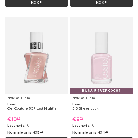
KOOP
KOOP
BIJNA UITVERKOCHT
Nagellak ⋅ 13,5 ml
Nagellak ⋅ 13,5 ml
Essie
Essie
Gel Couture 507 Last Nightie
513 Sheer Luck
€
10
€
9
89
99
Ledenprijs
Ledenprijs
Normale prijs:
€
15
Normale prijs:
€
14
99
49