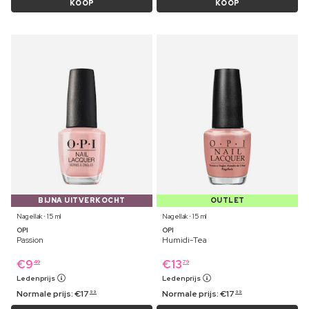
KOOP
KOOP
BIJNA UITVERKOCHT
OUTLET
Nagellak ⋅ 15 ml
Nagellak ⋅ 15 ml
OPI
OPI
Passion
Humidi-Tea
€
9
€
13
49
79
Ledenprijs
Ledenprijs
Normale prijs:
€
17
Normale prijs:
€
17
99
99