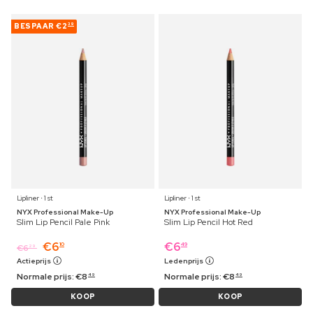
BESPAAR
€2
39
Lipliner ⋅ 1 st
Lipliner ⋅ 1 st
NYX Professional Make-Up
NYX Professional Make-Up
Slim Lip Pencil Pale Pink
Slim Lip Pencil Hot Red
€
6
€
6
10
49
€
6
29
Actieprijs
Ledenprijs
Normale prijs:
€
8
Normale prijs:
€
8
49
49
KOOP
KOOP