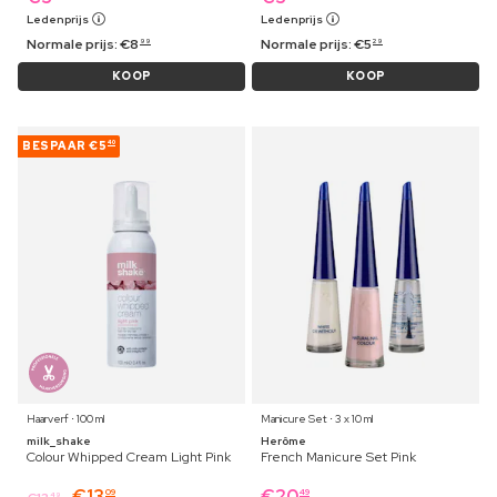
Ledenprijs
Ledenprijs
Normale prijs:
€
8
Normale prijs:
€
5
99
29
KOOP
KOOP
BESPAAR
€5
40
Haarverf ⋅ 100 ml
Manicure Set ⋅ 3 x 10 ml
milk_shake
Herôme
Colour Whipped Cream Light Pink
French Manicure Set Pink
€
13
€
20
09
49
49