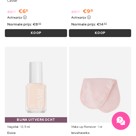
Caviar
€
6
€
9
10
69
€
6
€
9
29
99
Actieprijs
Actieprijs
Normale prijs:
€
8
Normale prijs:
€
14
49
49
KOOP
KOOP
BIJNA UITVERKOCHT
Nagellak ⋅ 13,5 ml
Make-up Remover ⋅ 1 st
Essie
brushworks