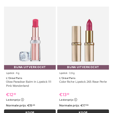
BIJNA UITVERKOCHT
BIJNA UITVERKOCHT
Lipstick ⋅ 4 g
Lipstick ⋅ 3,6 g
L'Oréal Paris
L'Oréal Paris
Glow Paradise Balm In Lipstick 111
Color Riche Lipstick 265 Rose Perle
Pink Wonderland
€
12
€
13
49
49
Ledenprijs
Ledenprijs
Normale prijs:
€
15
Normale prijs:
€
17
99
49
KOOP
KOOP