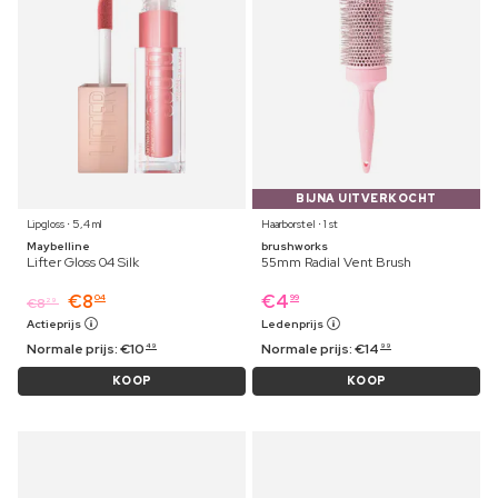
BIJNA UITVERKOCHT
Lipgloss ⋅ 5,4 ml
Haarborstel ⋅ 1 st
Maybelline
brushworks
Lifter Gloss 04 Silk
55mm Radial Vent Brush
€
8
€
4
04
99
€
8
29
Actieprijs
Ledenprijs
Normale prijs:
€
10
Normale prijs:
€
14
49
99
KOOP
KOOP