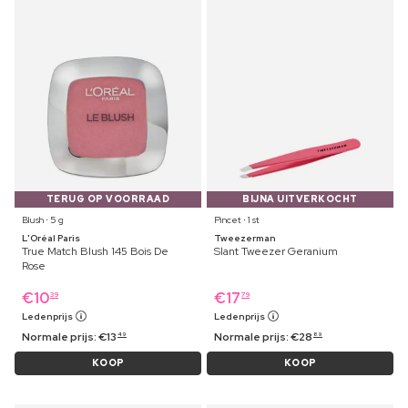
TERUG OP VOORRAAD
BIJNA UITVERKOCHT
Blush ⋅ 5 g
Pincet ⋅ 1 st
L'Oréal Paris
Tweezerman
True Match Blush 145 Bois De
Slant Tweezer Geranium
Rose
€
10
€
17
39
79
Ledenprijs
Ledenprijs
Normale prijs:
€
13
Normale prijs:
€
28
49
89
KOOP
KOOP