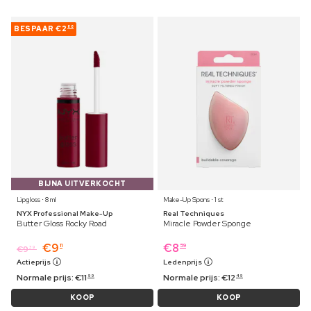
BESPAAR
€2
88
BIJNA UITVERKOCHT
Lipgloss ⋅ 8 ml
Make-Up Spons ⋅ 1 st
NYX Professional Make-Up
Real Techniques
Butter Gloss Rocky Road
Miracle Powder Sponge
€
9
€
8
11
59
€
9
39
Actieprijs
Ledenprijs
Normale prijs:
€
11
Normale prijs:
€
12
99
49
KOOP
KOOP