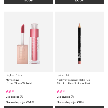
KOOP
KOOP
Lipgloss ⋅ 5,4 ml
Lipliner ⋅ 1 st
Maybelline
NYX Professional Make-Up
Lifter Gloss 05 Petal
Slim Lip Pencil Nude Pink
€
8
€
6
29
29
Ledenprijs
Ledenprijs
Normale prijs:
€
14
Normale prijs:
€
8
49
49