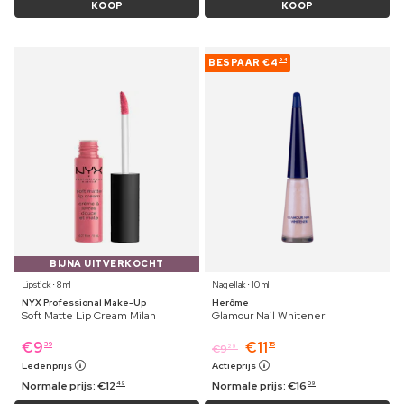
KOOP
KOOP
BESPAAR
€4
94
BIJNA UITVERKOCHT
Lipstick ⋅ 8 ml
Nagellak ⋅ 10 ml
NYX Professional Make-Up
Herôme
Soft Matte Lip Cream Milan
Glamour Nail Whitener
€
9
€
11
39
15
€
9
29
Ledenprijs
Actieprijs
Normale prijs:
€
12
Normale prijs:
€
16
49
09