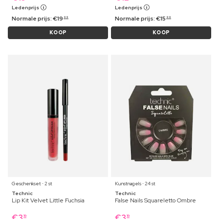
Ledenprijs
Ledenprijs
Normale prijs:
€
19
Normale prijs:
€
15
99
99
KOOP
KOOP
Geschenkset ⋅ 2 st
Kunstnagels ⋅ 24 st
Technic
Technic
Lip Kit Velvet Little Fuchsia
False Nails Squareletto Ombre
€
3
€
3
19
19