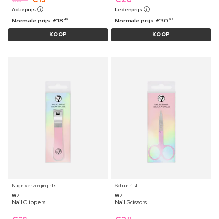
€
13
Actieprijs
Ledenprijs
Normale prijs:
€
18
Normale prijs:
€
30
49
99
KOOP
KOOP
Nagelverzorging ⋅ 1 st
Schaar ⋅ 1 st
W7
W7
Nail Clippers
Nail Scissors
69
99