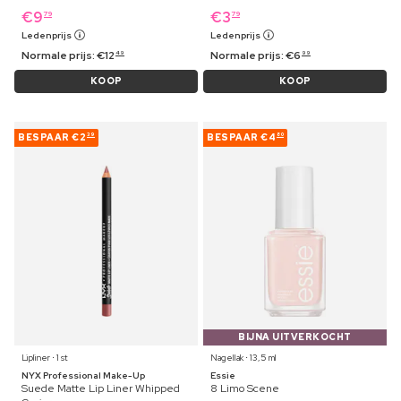
€
9
€
3
79
79
Ledenprijs
Ledenprijs
Normale prijs:
€
12
Normale prijs:
€
6
49
99
KOOP
KOOP
BESPAAR
€2
BESPAAR
€4
39
80
BIJNA UITVERKOCHT
Lipliner ⋅ 1 st
Nagellak ⋅ 13,5 ml
NYX Professional Make-Up
Essie
Suede Matte Lip Liner Whipped
8 Limo Scene