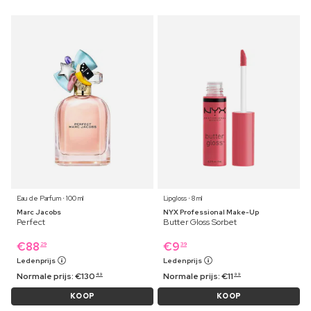
Eau de Parfum ⋅ 100 ml
Lipgloss ⋅ 8 ml
Marc Jacobs
NYX Professional Make-Up
Perfect
Butter Gloss Sorbet
€
88
€
9
29
39
Ledenprijs
Ledenprijs
Normale prijs:
€
130
Normale prijs:
€
11
49
99
KOOP
KOOP