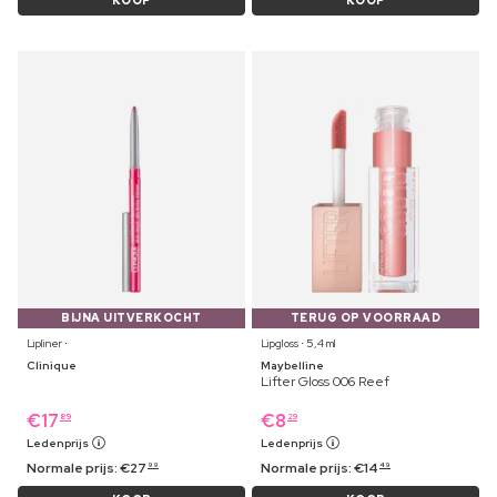
KOOP
KOOP
BIJNA UITVERKOCHT
TERUG OP VOORRAAD
Lipliner ⋅
Lipgloss ⋅ 5,4 ml
Clinique
Maybelline
Lifter Gloss 006 Reef
€
17
€
8
89
29
Ledenprijs
Ledenprijs
Normale prijs:
€
27
Normale prijs:
€
14
99
49