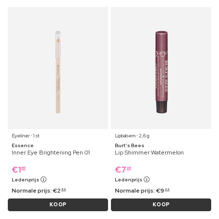
Eyeliner ⋅ 1 st
Lipbalsem ⋅ 2,6 g
Essence
Burt's Bees
Inner Eye Brightening Pen 01
Lip Shimmer Watermelon
€
1
€
7
69
39
Ledenprijs
Ledenprijs
Normale prijs:
€
2
Normale prijs:
€
9
49
99
KOOP
KOOP