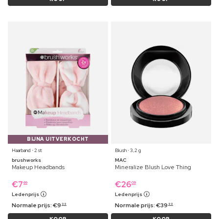
BIJNA UITVERKOCHT
Haarband ⋅ 2 st
Blush ⋅ 3,2 g
brushworks
MAC
Makeup Headbands
Mineralize Blush Love Thing
€
7
€
26
69
09
Ledenprijs
Ledenprijs
Normale prijs:
€
9
Normale prijs:
€
39
99
99