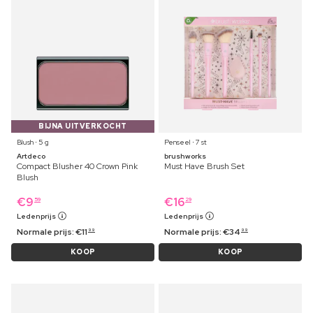
BIJNA UITVERKOCHT
Blush ⋅ 5 g
Penseel ⋅ 7 st
Artdeco
brushworks
Compact Blusher 40 Crown Pink
Must Have Brush Set
Blush
€
9
€
16
59
29
Ledenprijs
Ledenprijs
Normale prijs:
€
11
Normale prijs:
€
34
99
99
KOOP
KOOP