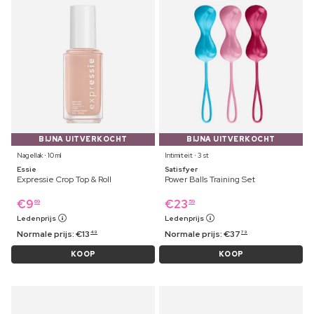
BIJNA UITVERKOCHT
BIJNA UITVERKOCHT
Nagellak ⋅ 10 ml
Intimiteit ⋅ 3 st
Essie
Satisfyer
Expressie Crop Top & Roll
Power Balls Training Set
€
9
€
23
69
59
Ledenprijs
Ledenprijs
Normale prijs:
€
13
Normale prijs:
€
37
49
79
KOOP
KOOP