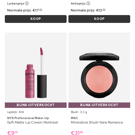
Ledenprijs
Actieprijs
Normale prijs:
€
17
Normale prijs:
€
12
49
49
KOOP
KOOP
BIJNA UITVERKOCHT
BIJNA UITVERKOCHT
Lipstick ⋅ 8 ml
Blush ⋅ 3,2 g
NYX Professional Make-Up
MAC
Soft Matte Lip Cream Montreal
Mineralize Blush New Romance
€
9
€
31
39
89