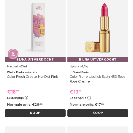
BIJNA UITVERKOCHT
BIJNA UITVERKOCHT
Haarverf ⋅ 60 ml
Lipstick ⋅ 4,3 g
Wella Professionals
L'Oréal Paris
Color Fresh Create Nu-Dist Pink
Color Riche Lipstick Satin 453 Rose
Rose Creme
€
18
€
13
59
49
Ledenprijs
Ledenprijs
Normale prijs:
€
26
Normale prijs:
€
17
69
49
KOOP
KOOP