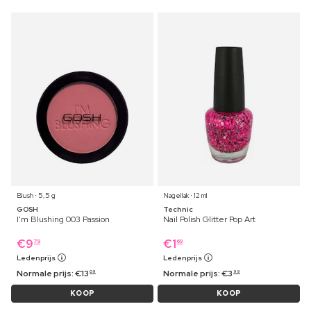
Blush ⋅ 5,5 g
Nagellak ⋅ 12 ml
GOSH
Technic
I'm Blushing 003 Passion
Nail Polish Glitter Pop Art
€
9
€
1
79
69
Ledenprijs
Ledenprijs
Normale prijs:
€
13
Normale prijs:
€
3
09
99
KOOP
KOOP