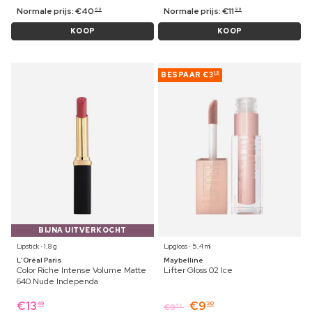
Normale prijs:
€
40
Normale prijs:
€
11
69
99
KOOP
KOOP
BESPAAR
€3
19
BIJNA UITVERKOCHT
Lipstick ⋅ 1,8 g
Lipgloss ⋅ 5,4 ml
L'Oréal Paris
Maybelline
Color Riche Intense Volume Matte
Lifter Gloss 02 Ice
640 Nude Independa
€
13
€
9
49
30
€
9
59