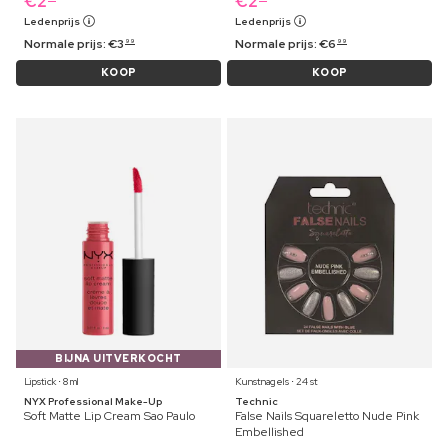
€
2
€
2
Ledenprijs
Ledenprijs
Normale prijs:
€
3
Normale prijs:
€
6
99
99
KOOP
KOOP
BIJNA UITVERKOCHT
Lipstick ⋅ 8 ml
Kunstnagels ⋅ 24 st
NYX Professional Make-Up
Technic
Soft Matte Lip Cream Sao Paulo
False Nails Squareletto Nude Pink
Embellished