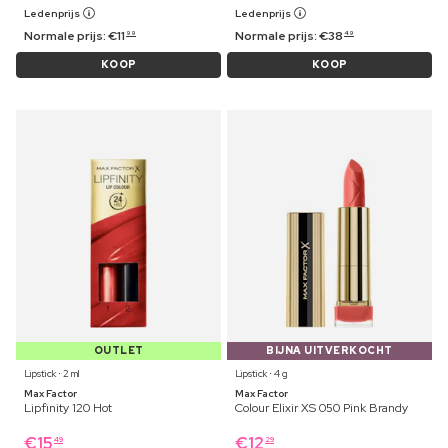
Ledenprijs
Ledenprijs
Normale prijs:
€
11
Normale prijs:
€
38
99
49
KOOP
KOOP
OUTLET
BIJNA UITVERKOCHT
Lipstick ⋅ 2 ml
Lipstick ⋅ 4 g
Max Factor
Max Factor
Lipfinity 120 Hot
Colour Elixir XS 050 Pink Brandy
€
15
€
12
49
29