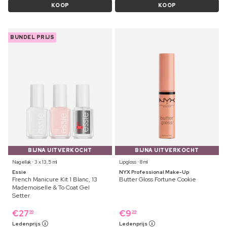
KOOP
KOOP
BUNDEL PRIJS
BIJNA UITVERKOCHT
BIJNA UITVERKOCHT
Nagellak ⋅ 3 x 13,5 ml
Lipgloss ⋅ 8 ml
Essie
NYX Professional Make-Up
French Manicure Kit 1 Blanc, 13
Butter Gloss Fortune Cookie
Mademoiselle & To Coat Gel
Setter
€
27
€
9
99
39
Ledenprijs
Ledenprijs