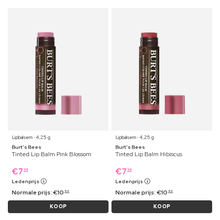
Lipbalsem ⋅ 4,25 g
Lipbalsem ⋅ 4,25 g
Burt's Bees
Burt's Bees
Tinted Lip Balm Pink Blossom
Tinted Lip Balm Hibiscus
€
7
€
7
39
39
Ledenprijs
Ledenprijs
Normale prijs:
€
10
Normale prijs:
€
10
49
49
KOOP
KOOP