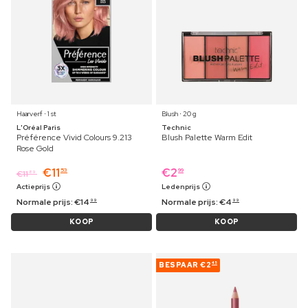
Haarverf ⋅ 1 st
Blush ⋅ 20 g
L'Oréal Paris
Technic
Préférence Vivid Colours 9.213
Blush Palette Warm Edit
Rose Gold
€
11
€
2
53
99
€
11
89
Actieprijs
Ledenprijs
Normale prijs:
€
14
Normale prijs:
€
4
99
99
KOOP
KOOP
BESPAAR
€2
45