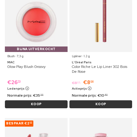
BIJNA UITVERKOCHT
Blush ⋅ 7,3 g
Lipliner ⋅ 1.2 g
MAC
L'Oréal Paris
Glow Play Blush Groovy
Color Riche Le Lip Liner 302 Bois
De Rose
€
26
€
8
79
04
€
8
29
Ledenprijs
Actieprijs
Normale prijs:
€
35
Normale prijs:
€
10
99
49
KOOP
KOOP
BESPAAR
€2
45