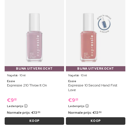
BIJNA UITVERKOCHT
BIJNA UITVERKOCHT
Nagellak ⋅ 10 ml
Nagellak ⋅ 10 ml
Essie
Essie
Expressie 210 Throw It On
Expressie 10 Second Hand First
Love
€
9
€
9
69
09
Ledenprijs
Ledenprijs
Normale prijs:
€
13
Normale prijs:
€
13
49
49
KOOP
KOOP