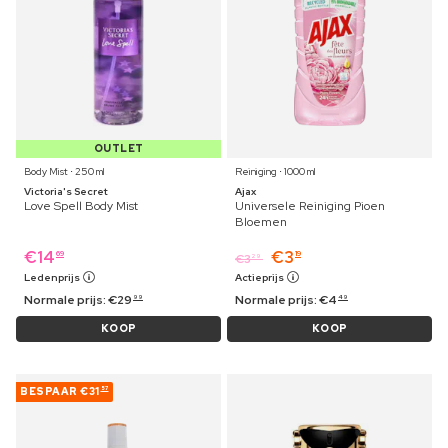
OUTLET
Body Mist ⋅ 250 ml
Reiniging ⋅ 1000 ml
Victoria's Secret
Ajax
Love Spell Body Mist
Universele Reiniging Pioen
Bloemen
€
14
€
3
69
19
€
3
29
Ledenprijs
Actieprijs
Normale prijs:
€
29
Normale prijs:
€
4
99
49
KOOP
KOOP
BESPAAR
€31
57