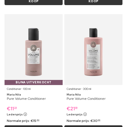
KOOP
KOOP
BIJNA UITVERKOCHT
Conditioner ⋅ 100 ml
Conditioner ⋅ 300 ml
Maria Nila
Maria Nila
Pure Volume Conditioner
Pure Volume Conditioner
€
11
€
21
39
99
Ledenprijs
Ledenprijs
Normale prijs:
€
15
Normale prijs:
€
30
49
09