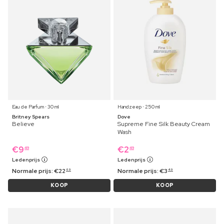
Eau de Parfum ⋅ 30 ml
Handzeep ⋅ 250 ml
Britney Spears
Dove
Believe
Supreme Fine Silk Beauty Cream
Wash
€
9
€
2
49
49
Ledenprijs
Ledenprijs
Normale prijs:
€
22
Normale prijs:
€
3
69
49
KOOP
KOOP