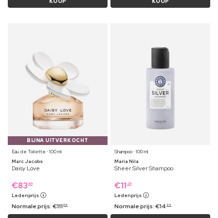
KOOP
KOOP
BIJNA UITVERKOCHT
Eau de Toilette ⋅ 100 ml
Shampoo ⋅ 100 ml
Marc Jacobs
Maria Nila
Daisy Love
Sheer Silver Shampoo
€
83
€
11
49
29
Ledenprijs
Ledenprijs
Normale prijs:
€
111
Normale prijs:
€
14
09
99