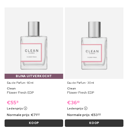
BIJNA UITVERKOCHT
Eau de Parfum ⋅ 60 ml
Eau de Parfum ⋅ 30 ml
Clean
Clean
Flower Fresh EDP
Flower Fresh EDP
€
55
€
36
19
49
Ledenprijs
Ledenprijs
Normale prijs:
€
71
Normale prijs:
€
53
29
49
KOOP
KOOP