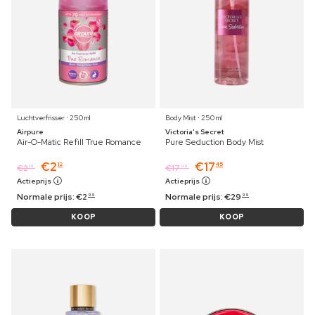
Luchtverfrisser ⋅ 250 ml
Body Mist ⋅ 250 ml
Airpure
Victoria's Secret
Air-O-Matic Refill True Romance
Pure Seduction Body Mist
€
2
€
17
12
45
€
2
€
17
19
99
Actieprijs
Actieprijs
Normale prijs:
€
2
Normale prijs:
€
29
99
99
KOOP
KOOP