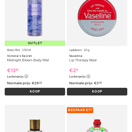
OUTLET
Body Mist ⋅ 250 ml
Lipbalsem ⋅ 20 g
Victoria's Secret
Vaseline
Midnight Bloom Body Mist
Lip Therapy Rose
€
13
€
2
99
19
Ledenprijs
Ledenprijs
Normale prijs:
€
29
Normale prijs:
€
3
99
49
KOOP
KOOP
BESPAAR
€1
30