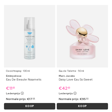
Gezichtsspray ⋅ 100 ml
Eau de Toilette ⋅ 50 ml
Embryolisse
Marc Jacobs
Eau De Beaute Rosamelis
Daisy Love Eau So Sweet
€
11
€
42
49
49
Ledenprijs
Ledenprijs
Normale prijs:
€
17
Normale prijs:
€
95
99
99
KOOP
KOOP