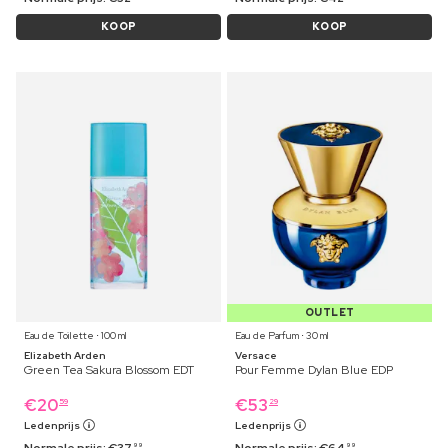
KOOP
KOOP
OUTLET
Eau de Toilette ⋅ 100 ml
Eau de Parfum ⋅ 30 ml
Elizabeth Arden
Versace
Green Tea Sakura Blossom EDT
Pour Femme Dylan Blue EDP
€
20
€
53
59
29
Ledenprijs
Ledenprijs
Normale prijs:
€
37
Normale prijs:
€
64
99
99