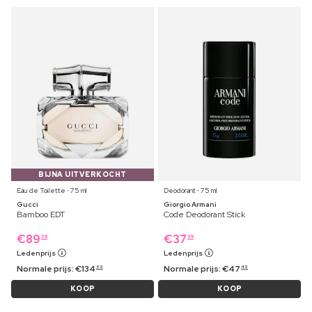
BIJNA UITVERKOCHT
Eau de Toilette ⋅ 75 ml
Deodorant ⋅ 75 ml
Gucci
Giorgio Armani
Bamboo EDT
Code Deodorant Stick
€
89
€
37
39
39
Ledenprijs
Ledenprijs
Normale prijs:
€
134
Normale prijs:
€
47
69
49
KOOP
KOOP