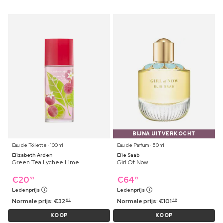
BIJNA UITVERKOCHT
Eau de Toilette ⋅ 100 ml
Eau de Parfum ⋅ 50 ml
Elizabeth Arden
Elie Saab
Green Tea Lychee Lime
Girl Of Now
€
20
€
64
59
19
Ledenprijs
Ledenprijs
Normale prijs:
€
32
Normale prijs:
€
101
69
49
KOOP
KOOP