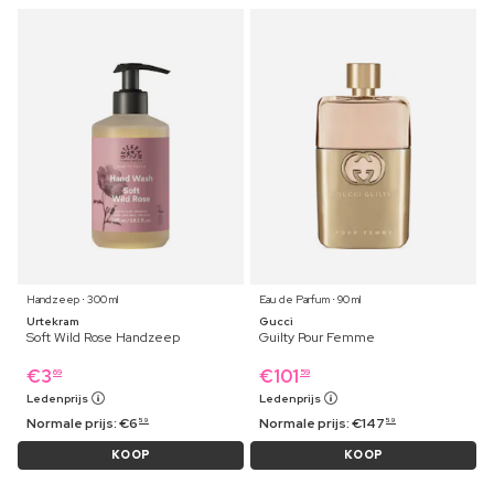
Handzeep ⋅ 300 ml
Eau de Parfum ⋅ 90 ml
Urtekram
Gucci
Soft Wild Rose Handzeep
Guilty Pour Femme
€
3
€
101
69
59
Ledenprijs
Ledenprijs
Normale prijs:
€
6
Normale prijs:
€
147
59
59
KOOP
KOOP