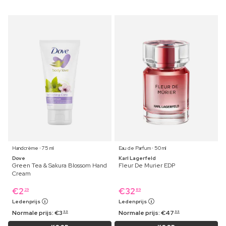
Handcrème ⋅ 75 ml
Eau de Parfum ⋅ 50 ml
Dove
Karl Lagerfeld
Green Tea & Sakura Blossom Hand
Fleur De Murier EDP
Cream
€
2
€
32
29
89
Ledenprijs
Ledenprijs
Normale prijs:
€
3
Normale prijs:
€
47
99
99