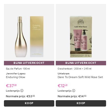
BIJNA UITVERKOCHT
BIJNA UITVERKOCHT
Eau de Parfum ⋅ 100 ml
Geschenkset ⋅ 200 ml + 245 ml
Jennifer Lopez
Urtekram
Enduring Glow
Dare To Dream Soft Wild Rose Set
€
37
€
12
09
29
Ledenprijs
Ledenprijs
Normale prijs:
€
53
Normale prijs:
€
14
49
49
KOOP
KOOP