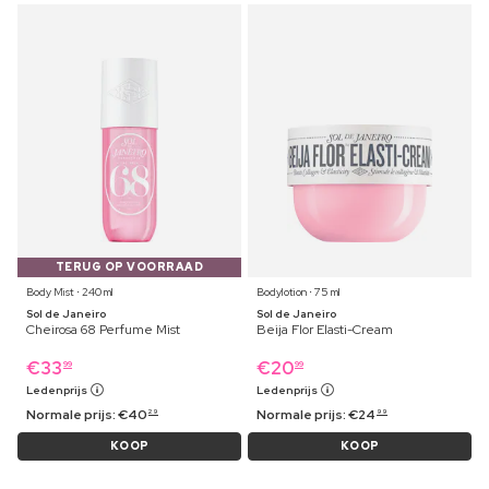
TERUG OP VOORRAAD
Body Mist ⋅ 240 ml
Bodylotion ⋅ 75 ml
Sol de Janeiro
Sol de Janeiro
Cheirosa 68 Perfume Mist
Beija Flor Elasti-Cream
€
33
€
20
99
99
Ledenprijs
Ledenprijs
Normale prijs:
€
40
Normale prijs:
€
24
29
99
KOOP
KOOP