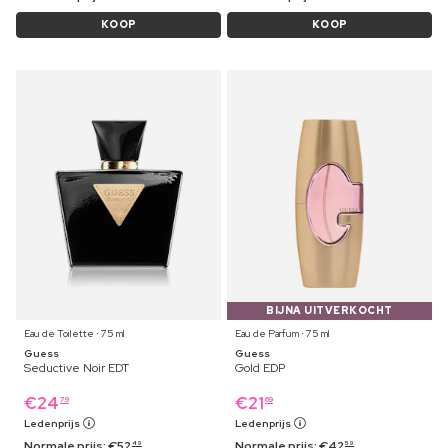
KOOP
KOOP
BIJNA UITVERKOCHT
Eau de Toilette ⋅ 75 ml
Eau de Parfum ⋅ 75 ml
Guess
Guess
Seductive Noir EDT
Gold EDP
€
24
€
21
79
69
Ledenprijs
Ledenprijs
Normale prijs:
€
52
Normale prijs:
€
42
49
59