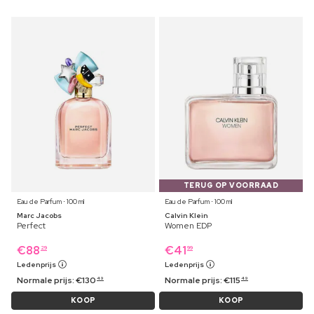
TERUG OP VOORRAAD
Eau de Parfum ⋅ 100 ml
Eau de Parfum ⋅ 100 ml
Marc Jacobs
Calvin Klein
Perfect
Women EDP
€
88
€
41
29
99
Ledenprijs
Ledenprijs
Normale prijs:
€
130
Normale prijs:
€
115
49
49
KOOP
KOOP