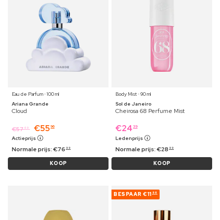
Eau de Parfum ⋅ 100 ml
Body Mist ⋅ 90 ml
Ariana Grande
Sol de Janeiro
Cloud
Cheirosa 68 Perfume Mist
€
55
€
24
96
39
€
57
69
Actieprijs
Ledenprijs
Normale prijs:
€
76
Normale prijs:
€
28
99
99
KOOP
KOOP
BESPAAR
€11
96