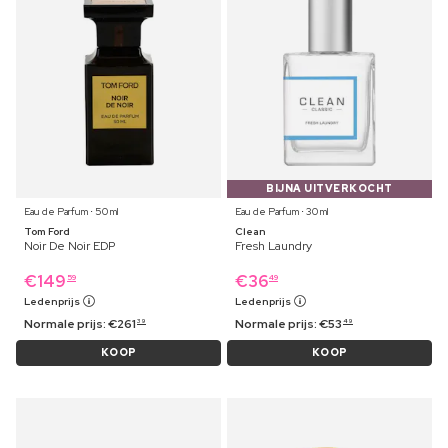
BIJNA UITVERKOCHT
Eau de Parfum ⋅ 50 ml
Eau de Parfum ⋅ 30 ml
Tom Ford
Clean
Noir De Noir EDP
Fresh Laundry
€
149
€
36
59
49
Ledenprijs
Ledenprijs
Normale prijs:
€
261
Normale prijs:
€
53
39
49
KOOP
KOOP