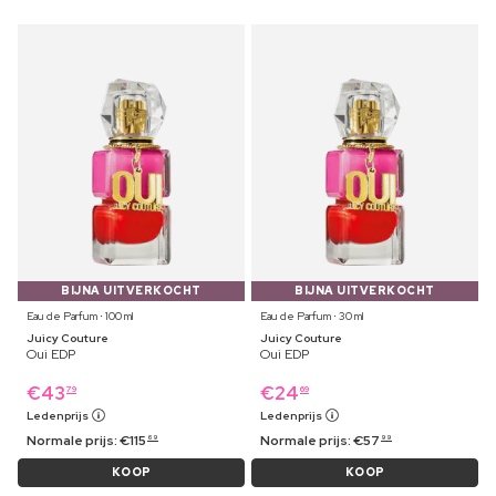
BIJNA UITVERKOCHT
BIJNA UITVERKOCHT
Eau de Parfum ⋅ 100 ml
Eau de Parfum ⋅ 30 ml
Juicy Couture
Juicy Couture
Oui EDP
Oui EDP
€
43
€
24
79
69
Ledenprijs
Ledenprijs
Normale prijs:
€
115
Normale prijs:
€
57
69
99
KOOP
KOOP