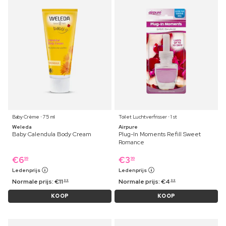
Baby Crème ⋅ 75 ml
Toilet Luchtverfrisser ⋅ 1 st
Weleda
Airpure
Baby Calendula Body Cream
Plug-In Moments Refill Sweet
Romance
€
6
€
3
99
99
Ledenprijs
Ledenprijs
Normale prijs:
€
11
Normale prijs:
€
4
99
99
KOOP
KOOP