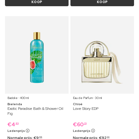
KOOP
KOOP
Badolie ⋅ 400 ml
Eau de Parfum ⋅ 30 ml
Bielenda
Chloé
Exotic Paradise Bath & Shower Oil
Love Story EDP
Fig
€
4
€
60
89
29
Ledenprijs
Ledenprijs
Normale prijs:
€
9
Normale prijs:
€
92
49
39