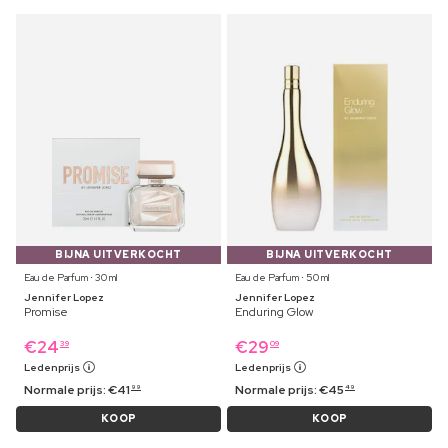
BIJNA UITVERKOCHT
BIJNA UITVERKOCHT
Eau de Parfum ⋅ 30 ml
Eau de Parfum ⋅ 50 ml
Jennifer Lopez
Jennifer Lopez
Promise
Enduring Glow
€
24
€
29
39
09
Ledenprijs
Ledenprijs
Normale prijs:
€
41
Normale prijs:
€
45
99
49
KOOP
KOOP