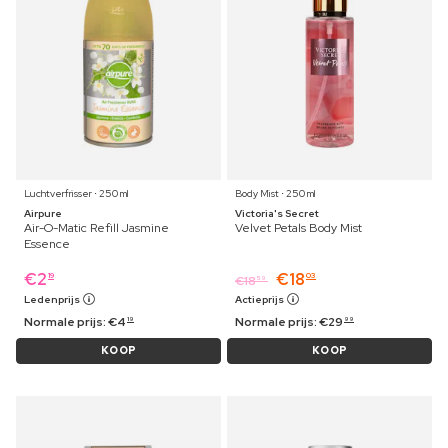
Luchtverfrisser ⋅ 250 ml
Body Mist ⋅ 250 ml
Airpure
Victoria's Secret
Air-O-Matic Refill Jasmine
Velvet Petals Body Mist
Essence
€
2
€
18
19
03
€
18
59
Ledenprijs
Actieprijs
Normale prijs:
€
4
Normale prijs:
€
29
19
99
KOOP
KOOP