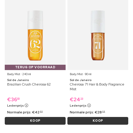
TERUG OP VOORRAAD
Body Mist ⋅ 240 ml
Body Mist ⋅ 90 ml
Sol de Janeiro
Sol de Janeiro
Brazilian Crush Cheirosa 62
Cheirosa 71 Hair & Body Fragrance
Mist
€
36
€
24
69
39
Ledenprijs
Ledenprijs
Normale prijs:
€
42
Normale prijs:
€
28
99
99
KOOP
KOOP