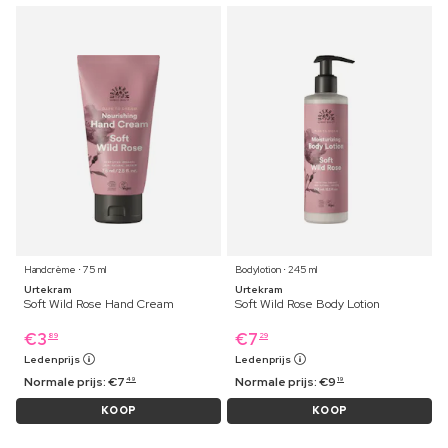
Handcrème ⋅ 75 ml
Bodylotion ⋅ 245 ml
Urtekram
Urtekram
Soft Wild Rose Hand Cream
Soft Wild Rose Body Lotion
€
3
€
7
89
29
Ledenprijs
Ledenprijs
Normale prijs:
€
7
Normale prijs:
€
9
49
19
KOOP
KOOP