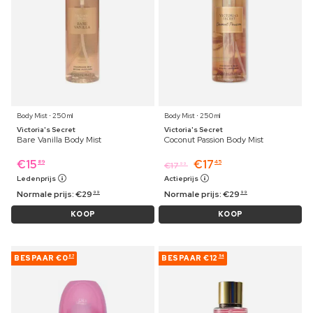
Body Mist ⋅ 250 ml
Body Mist ⋅ 250 ml
Victoria's Secret
Victoria's Secret
Bare Vanilla Body Mist
Coconut Passion Body Mist
€
15
€
17
89
45
€
17
99
Ledenprijs
Actieprijs
Normale prijs:
€
29
Normale prijs:
€
29
99
99
KOOP
KOOP
BESPAAR
€0
BESPAAR
€12
87
54