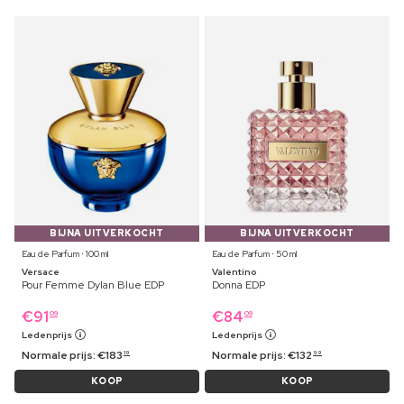
BIJNA UITVERKOCHT
BIJNA UITVERKOCHT
Eau de Parfum ⋅ 100 ml
Eau de Parfum ⋅ 50 ml
Versace
Valentino
Pour Femme Dylan Blue EDP
Donna EDP
€
91
€
84
09
09
Ledenprijs
Ledenprijs
Normale prijs:
€
183
Normale prijs:
€
132
19
99
KOOP
KOOP