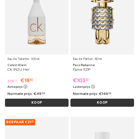
Eau de Toilette ⋅ 100 ml
Eau de Parfum ⋅ 80 ml
Calvin Klein
Paco Rabanne
CK IN2U Her
Fame EDP
€
18
€
103
42
79
€
18
99
Actieprijs
Ledenprijs
Normale prijs:
€
49
Normale prijs:
€
146
99
59
KOOP
KOOP
BESPAAR
€21
03