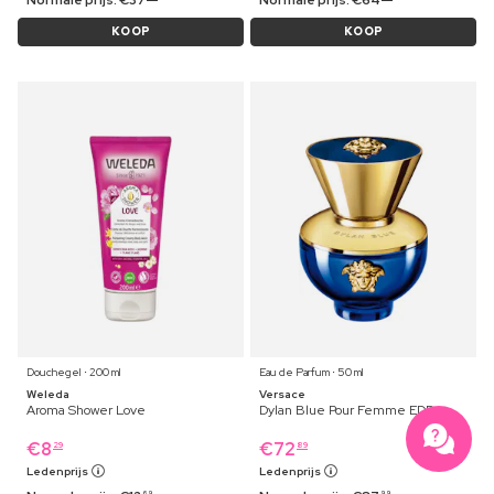
KOOP
KOOP
Douchegel ⋅ 200 ml
Eau de Parfum ⋅ 50 ml
Weleda
Versace
Aroma Shower Love
Dylan Blue Pour Femme EDP
€
8
€
72
29
89
Ledenprijs
Ledenprijs
69
99