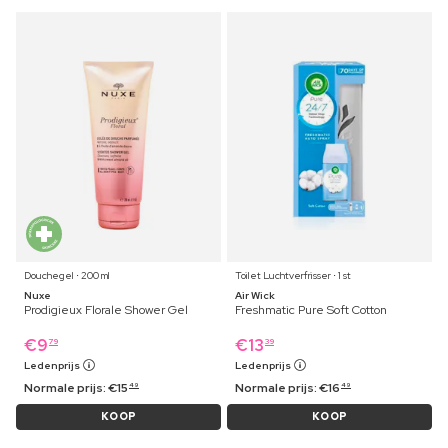
Douchegel ⋅ 200 ml
Toilet Luchtverfrisser ⋅ 1 st
Nuxe
Air Wick
Prodigieux Florale Shower Gel
Freshmatic Pure Soft Cotton
€
9
€
13
79
39
Ledenprijs
Ledenprijs
Normale prijs:
€
15
Normale prijs:
€
16
49
49
KOOP
KOOP