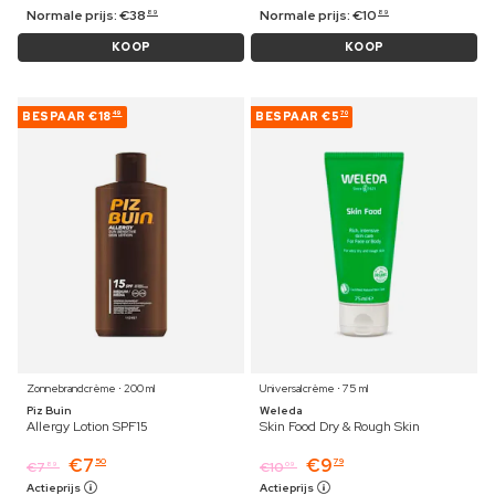
Normale prijs:
€
38
Normale prijs:
€
10
89
89
KOOP
KOOP
BESPAAR
€18
BESPAAR
€5
49
70
Zonnebrandcrème ⋅ 200 ml
Universalcrème ⋅ 75 ml
Piz Buin
Weleda
Allergy Lotion SPF15
Skin Food Dry & Rough Skin
€
7
€
9
50
79
€
7
€
10
89
09
Actieprijs
Actieprijs