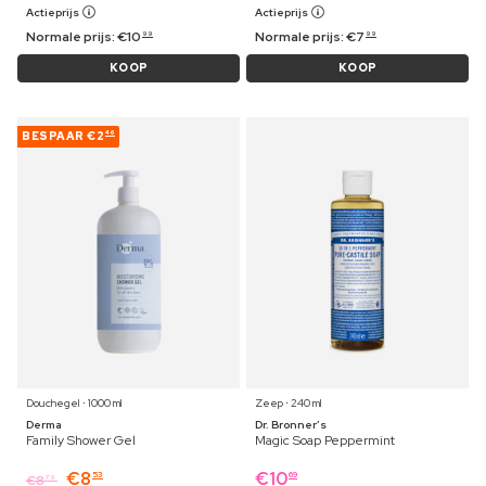
Actieprijs
Actieprijs
Normale prijs:
€
10
Normale prijs:
€
7
99
99
KOOP
KOOP
BESPAAR
€2
46
Douchegel ⋅ 1000 ml
Zeep ⋅ 240 ml
Derma
Dr. Bronner’s
Family Shower Gel
Magic Soap Peppermint
€
8
€
10
53
69
€
8
79