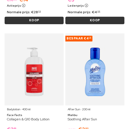
€
14
Actieprijs
Ledenprijs
Normale prijs:
€
28
Normale prijs:
€
4
39
99
KOOP
KOOP
BESPAAR
€4
19
Bodylotion ⋅ 400 ml
After Sun ⋅ 200 ml
Face Facts
Malibu
Collagen & Q10 Body Lotion
Soothing After Sun
69
80
89