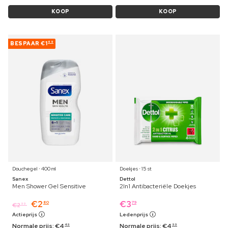
KOOP
KOOP
BESPAAR
€1
69
Douchegel ⋅ 400 ml
Doekjes ⋅ 15 st
Sanex
Dettol
Men Shower Gel Sensitive
2In1 Antibacteriële Doekjes
€
2
€
3
80
79
€
2
99
Actieprijs
Ledenprijs
Normale prijs:
€
4
Normale prijs:
€
4
49
99