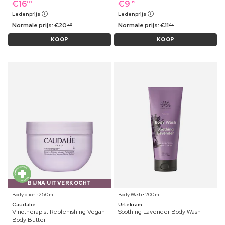
€
16
€
9
09
39
Ledenprijs
Ledenprijs
Normale prijs:
€
20
Normale prijs:
€
11
99
79
KOOP
KOOP
BIJNA UITVERKOCHT
Bodylotion ⋅ 250 ml
Body Wash ⋅ 200 ml
Caudalie
Urtekram
Vinotherapist Replenishing Vegan
Soothing Lavender Body Wash
Body Butter