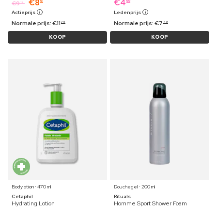
€
8
€
4
91
69
€
9
19
Actieprijs
Ledenprijs
Normale prijs:
€
11
Normale prijs:
€
7
79
49
KOOP
KOOP
Bodylotion ⋅ 470 ml
Douchegel ⋅ 200 ml
Cetaphil
Rituals
Hydrating Lotion
Homme Sport Shower Foam