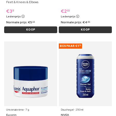
Feet & Knees & Elbows
€
3
€
2
19
89
Ledenprijs
Ledenprijs
Normale prijs:
€
5
Normale prijs:
€
4
99
49
KOOP
KOOP
BESPAAR
€1
78
Universalcrème ⋅ 7 g
Douchegel ⋅ 250 ml
Eucerin
NIVEA