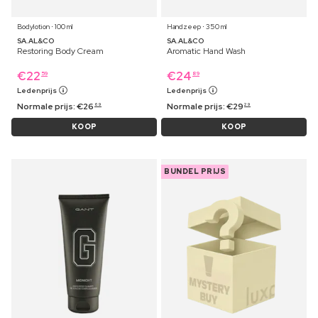
Bodylotion ⋅ 100 ml
Handzeep ⋅ 350 ml
SA.AL&CO
SA.AL&CO
Restoring Body Cream
Aromatic Hand Wash
€
22
€
24
59
89
Ledenprijs
Ledenprijs
Normale prijs:
€
26
Normale prijs:
€
29
69
29
KOOP
KOOP
BUNDEL PRIJS