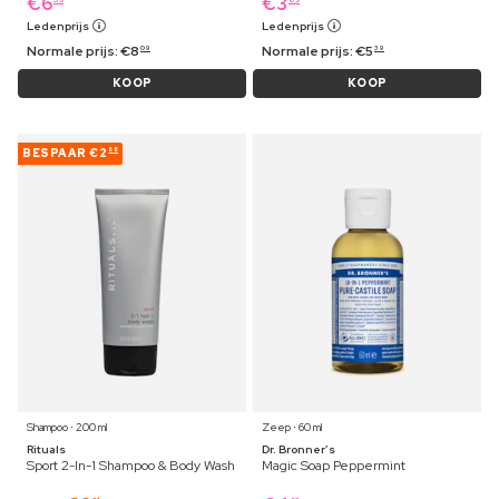
€
6
€
3
Ledenprijs
Ledenprijs
Normale prijs:
€
8
Normale prijs:
€
5
09
39
KOOP
KOOP
BESPAAR
€2
88
Shampoo ⋅ 200 ml
Zeep ⋅ 60 ml
Rituals
Dr. Bronner’s
Sport 2-In-1 Shampoo & Body Wash
Magic Soap Peppermint