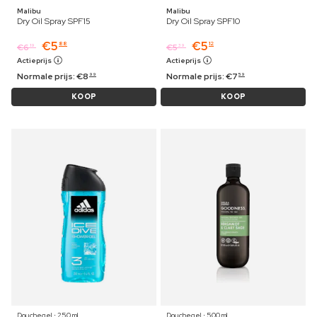
Malibu
Malibu
Dry Oil Spray SPF15
Dry Oil Spray SPF10
€
5
€
5
88
12
€
6
€
5
19
39
Actieprijs
Actieprijs
Normale prijs:
€
8
Normale prijs:
€
7
99
59
KOOP
KOOP
Douchegel ⋅ 250 ml
Douchegel ⋅ 500 ml