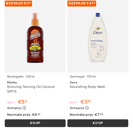
BESPAAR
€1
BESPAAR
€4
56
99
Bruiningsolie ⋅ 200 ml
Douchegel ⋅ 450 ml
Malibu
Dove
Bronzing Tanning Oil Coconut
Nourishing Body Wash
SPF15
€
5
€
3
13
00
€
5
€
3
29
09
Actieprijs
Actieprijs
Normale prijs:
€
6
Normale prijs:
€
7
69
99
KOOP
KOOP