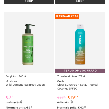
KOOP
KOOP
BESPAAR
€23
14
TERUG OP VOORRAAD
Bodylotion ⋅ 245 ml
Zonnebrandcrème ⋅ 177 ml
Urtekram
Coola
Wild Lemongrass Body Lotion
Clear Sunscreen Spray Tropical
Coconut SPF30
€
7
€
19
19
35
€
24
19
Ledenprijs
Actieprijs
Normale prijs:
€
9
Normale prijs:
€
42
19
49