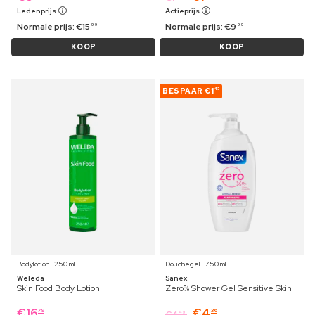
Ledenprijs
Actieprijs
Normale prijs:
€
15
Normale prijs:
€
9
99
99
KOOP
KOOP
BESPAAR
€1
43
Bodylotion ⋅ 250 ml
Douchegel ⋅ 750 ml
Weleda
Sanex
Skin Food Body Lotion
Zero% Shower Gel Sensitive Skin
€
16
€
4
79
36
€
4
49