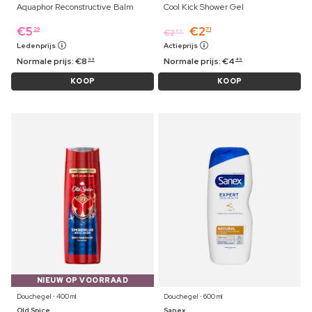
Aquaphor Reconstructive Balm
Cool Kick Shower Gel
€
5
€
2
29
71
€
2
69
Ledenprijs
Actieprijs
Normale prijs:
€
8
Normale prijs:
€
4
99
49
KOOP
KOOP
NIEUW OP VOORRAAD
Douchegel ⋅ 400 ml
Douchegel ⋅ 600 ml
Old Spice
Sanex