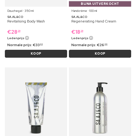
BIJNA UITVERKOCHT
Douchegel ⋅ 350 ml
Handcrème ⋅ 100 ml
SA.AL&CO
SA.AL&CO
Revitalising Body Wash
Regenerating Hand Cream
€
28
€
18
29
29
Ledenprijs
Ledenprijs
Normale prijs:
€
33
Normale prijs:
€
26
29
99
KOOP
KOOP