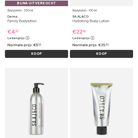
BIJNA UITVERKOCHT
Bodylotion ⋅ 350 ml
Bodylotion ⋅ 100 ml
Derma
SA.AL&CO
Family Bodylotion
Hydrating Body Lotion
€
4
€
22
39
09
Ledenprijs
Ledenprijs
Normale prijs:
€
5
Normale prijs:
€
25
59
99
KOOP
KOOP