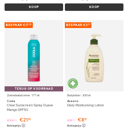
KOOP
KOOP
BESPAAR
€17
BESPAAR
€2
46
75
TERUG OP VOORRAAD
Zonnebrandcrème ⋅ 177 ml
Bodylotion ⋅ 300 ml
Coola
Aveeno
Clear Sunscreen Spray Guava
Daily Moisturising Lotion
Mango SPF50
€
21
€
8
43
14
€
26
€
8
79
39
Actieprijs
Actieprijs