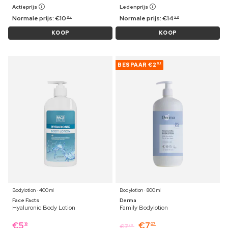
Actieprijs
Ledenprijs
Normale prijs:
€
10
Normale prijs:
€
14
99
99
KOOP
KOOP
BESPAAR
€2
92
Bodylotion ⋅ 400 ml
Bodylotion ⋅ 800 ml
Face Facts
Derma
Hyaluronic Body Lotion
Family Bodylotion
€
5
€
7
19
07
€
7
29