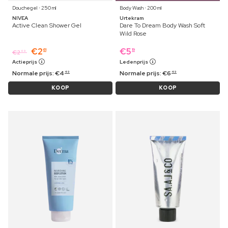
Douchegel ⋅ 250 ml
Body Wash ⋅ 200 ml
NIVEA
Urtekram
Active Clean Shower Gel
Dare To Dream Body Wash Soft
Wild Rose
€
2
€
5
61
19
€
2
69
Actieprijs
Ledenprijs
Normale prijs:
€
4
Normale prijs:
€
6
49
49
KOOP
KOOP