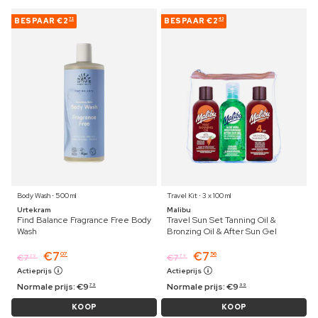
BESPAAR
€2
BESPAAR
€2
72
43
Body Wash ⋅ 500 ml
Travel Kit ⋅ 3 x 100 ml
Urtekram
Malibu
Find Balance Fragrance Free Body
Travel Sun Set Tanning Oil &
Wash
Bronzing Oil & After Sun Gel
€
7
€
7
07
56
€
7
€
7
29
79
Actieprijs
Actieprijs
Normale prijs:
€
9
Normale prijs:
€
9
79
99
KOOP
KOOP