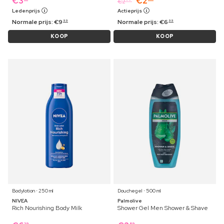
€
3
€
2
€
2
Ledenprijs
Actieprijs
Normale prijs:
€
9
Normale prijs:
€
6
99
99
KOOP
KOOP
Bodylotion ⋅ 250 ml
Douchegel ⋅ 500 ml
NIVEA
Palmolive
Rich Nourishing Body Milk
Shower Gel Men Shower & Shave
39
89