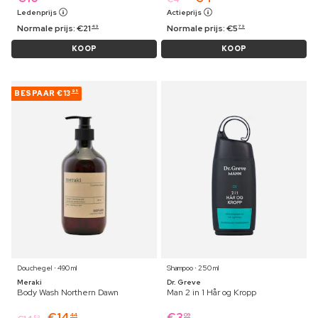
Ledenprijs
Actieprijs
Normale prijs:
€
21
Normale prijs:
€
5
49
79
KOOP
KOOP
BESPAAR
€13
95
Douchegel ⋅ 490 ml
Shampoo ⋅ 250 ml
Meraki
Dr. Greve
Body Wash Northern Dawn
Man 2 in 1 Hår og Kropp
€
14
€
3
44
09
89