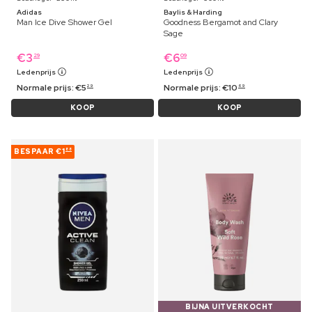
Adidas
Baylis & Harding
Man Ice Dive Shower Gel
Goodness Bergamot and Clary
Sage
€
3
€
6
29
09
Ledenprijs
Ledenprijs
Normale prijs:
€
5
Normale prijs:
€
10
29
69
KOOP
KOOP
BESPAAR
€1
88
BIJNA UITVERKOCHT