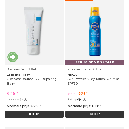
TERUG OP VOORRAAD
Universalcrème ⋅ 100 ml
Zonnebrandcrème ⋅ 200 ml
La Roche-Posay
NIVEA
Cicaplast Baume B5+ Repairing
Sun Protect & Dry Touch Sun Mist
Balm
SPF30
€
16
€
9
09
30
€
9
79
Ledenprijs
Actieprijs
Normale prijs:
€
25
Normale prijs:
€
18
49
99
KOOP
KOOP