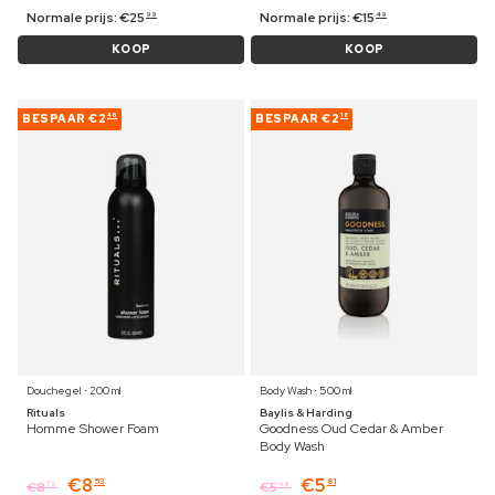
Normale prijs:
€
25
Normale prijs:
€
15
99
49
KOOP
KOOP
BESPAAR
€2
BESPAAR
€2
46
18
Douchegel ⋅ 200 ml
Body Wash ⋅ 500 ml
Rituals
Baylis & Harding
Homme Shower Foam
Goodness Oud Cedar & Amber
Body Wash
€
8
€
5
53
81
€
8
€
5
79
99