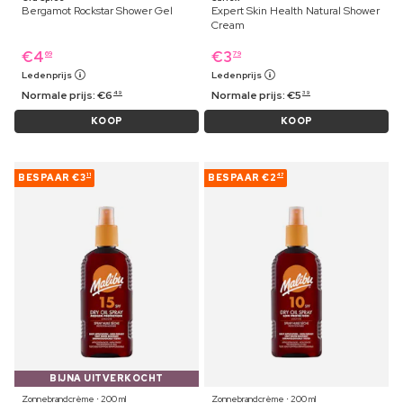
Bergamot Rockstar Shower Gel
Expert Skin Health Natural Shower
Cream
€
4
€
3
69
79
Ledenprijs
Ledenprijs
Normale prijs:
€
6
Normale prijs:
€
5
49
39
KOOP
KOOP
BESPAAR
€3
BESPAAR
€2
11
47
BIJNA UITVERKOCHT
Zonnebrandcrème ⋅ 200 ml
Zonnebrandcrème ⋅ 200 ml