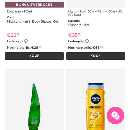
BIJNA UITVERKOCHT
Douchegel ⋅ 200 ml
Mystery Buy ⋅ 100 ml + 75 ml + 100 ml + 30
ml + 50 ml
Gant
Luxplus
Midnight Hair & Body Shower Gel
Skincare Dad
€
23
€
35
99
99
Ledenprijs
Ledenprijs
Normale prijs:
€
28
Normale prijs:
€
63
29
49
KOOP
KOOP