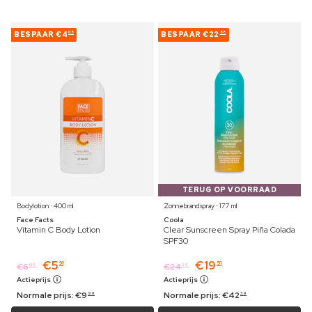
BESPAAR
€4
BESPAAR
€22
08
88
TERUG OP VOORRAAD
Bodylotion ⋅ 400 ml
Zonnebrandspray ⋅ 177 ml
Face Facts
Coola
Vitamin C Body Lotion
Clear Sunscreen Spray Piña Colada
SPF30
€
5
€
19
91
51
€
6
€
24
09
39
Actieprijs
Actieprijs
Normale prijs:
€
9
Normale prijs:
€
42
99
39