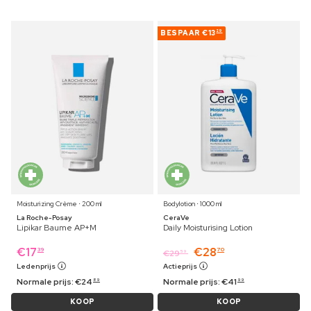
BESPAAR
€13
29
Moisturizing Crème ⋅ 200 ml
Bodylotion ⋅ 1000 ml
La Roche-Posay
CeraVe
Lipikar Baume AP+M
Daily Moisturising Lotion
€
17
€
28
39
70
€
29
59
Ledenprijs
Actieprijs
Normale prijs:
€
24
Normale prijs:
€
41
89
99
KOOP
KOOP