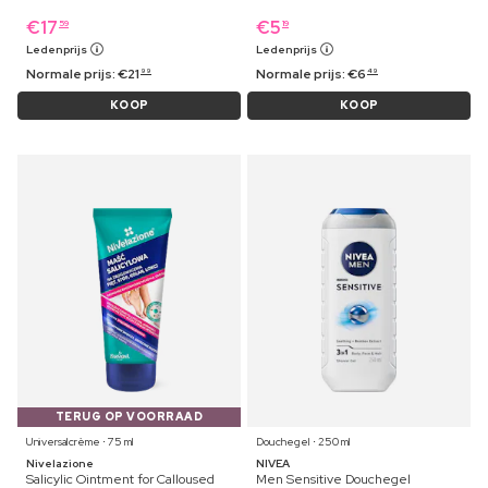
€
17
€
5
59
19
Ledenprijs
Ledenprijs
Normale prijs:
€
21
Normale prijs:
€
6
99
49
KOOP
KOOP
TERUG OP VOORRAAD
Universalcrème ⋅ 75 ml
Douchegel ⋅ 250 ml
Nivelazione
NIVEA
Salicylic Ointment for Calloused
Men Sensitive Douchegel