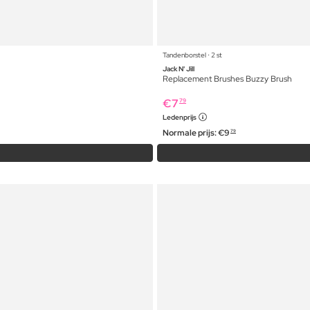
Tandenborstel ⋅ 2 st
Jack N' Jill
Replacement Brushes Buzzy Brush
€
7
79
Ledenprijs
Normale prijs:
€
9
79