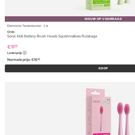
NIEUW OP VOORRAAD
Elektrische Tandenborstel ⋅ 2 st
Ordo
Sonic Kids Battery Brush Heads Squishmallows Rutabaga
€
11
59
Ledenprijs
Normale prijs:
€
16
99
KOOP