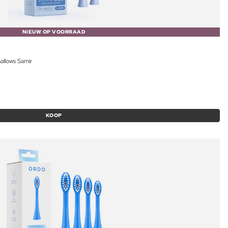
NIEUW OP VOORRAAD
allows Samir
KOOP