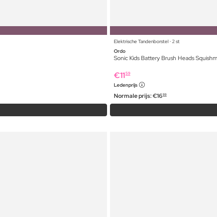
Elektrische Tandenborstel ⋅ 2 st
Ordo
Sonic Kids Battery Brush Heads Squishm
€
11
59
Ledenprijs
Normale prijs:
€
16
99