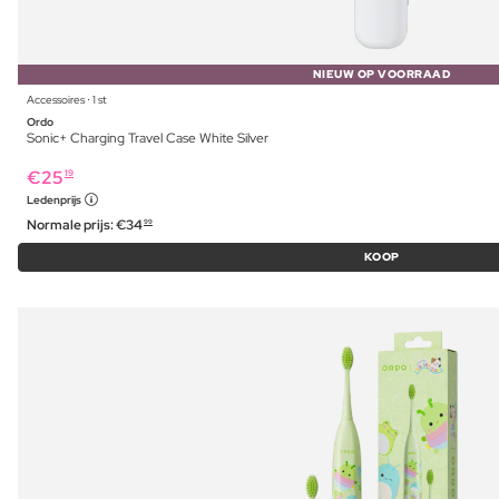
NIEUW OP VOORRAAD
Accessoires ⋅ 1 st
Ordo
Sonic+ Charging Travel Case White Silver
€
25
19
Ledenprijs
Normale prijs:
€
34
99
KOOP