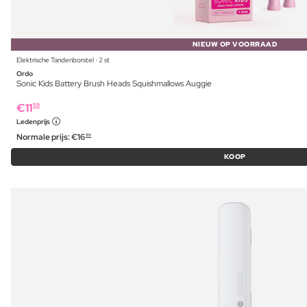
NIEUW OP VOORRAAD
Elektrische Tandenborstel ⋅ 2 st
Ordo
Sonic Kids Battery Brush Heads Squishmallows Auggie
€
11
59
Ledenprijs
Normale prijs:
€
16
99
KOOP