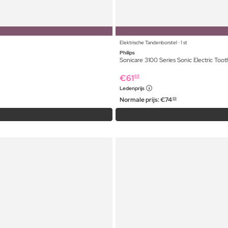
Elektrische Tandenborstel ⋅ 1 st
Philips
Sonicare 3100 Series Sonic Electric Too
€
61
69
Ledenprijs
Normale prijs:
€
74
99