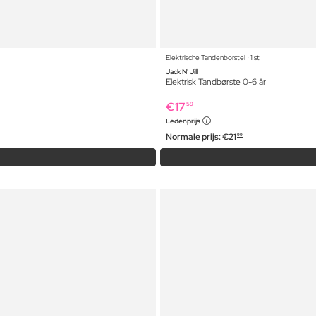
Elektrische Tandenborstel ⋅ 1 st
Jack N' Jill
Elektrisk Tandbørste 0-6 år
€
17
59
Ledenprijs
Normale prijs:
€
21
99