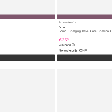
Accessoires ⋅ 1 st
Ordo
Sonic+ Charging Travel Case Charcoal 
€
25
19
Ledenprijs
Normale prijs:
€
34
99