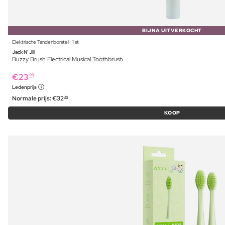
BIJNA UITVERKOCHT
Elektrische Tandenborstel ⋅ 1 st
Jack N' Jill
Buzzy Brush Electrical Musical Toothbrush
€
23
99
Ledenprijs
Normale prijs:
€
32
29
KOOP