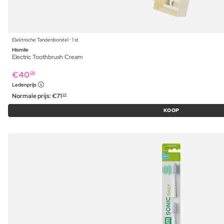
Elektrische Tandenborstel ⋅ 1 st
Hismile
Electric Toothbrush Cream
€
40
09
Ledenprijs
Normale prijs:
€
71
29
KOOP