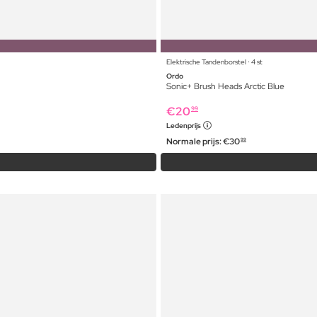
Elektrische Tandenborstel ⋅ 4 st
Ordo
Sonic+ Brush Heads Arctic Blue
€
20
99
Ledenprijs
Normale prijs:
€
30
99