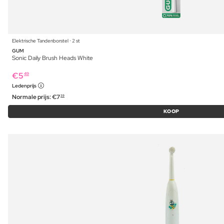
Elektrische Tandenborstel ⋅ 2 st
GUM
Sonic Daily Brush Heads White
€
5
49
Ledenprijs
Normale prijs:
€
7
39
KOOP