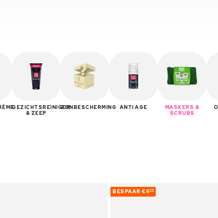
RÈME
GEZICHTSREINIGER
ZONBESCHERMING
ANTI AGE
MASKERS &
O
& ZEEP
SCRUBS
BESPAAR
€6
08