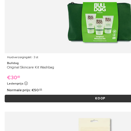
Huidverzorgingskit ⋅ 3 st
Bulldog
Original Skincare Kit Washbag
€
30
49
Ledenprijs
Normale prijs:
€
50
49
KOOP