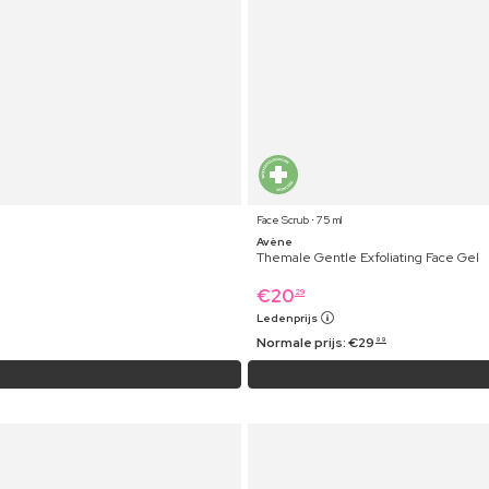
Face Scrub ⋅ 75 ml
Avène
Themale Gentle Exfoliating Face Gel
€
20
29
Ledenprijs
Normale prijs:
€
29
99