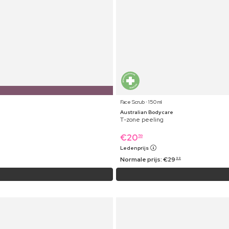
Face Scrub ⋅ 150 ml
Australian Bodycare
T-zone peeling
€
20
59
Ledenprijs
Normale prijs:
€
29
99