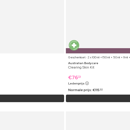
Geschenkset ⋅ 2 x 100 ml +150 ml + 50 ml + 9 ml +
Australian Bodycare
Clearing Skin Kit
€
76
79
Ledenprijs
Normale prijs:
€
115
99