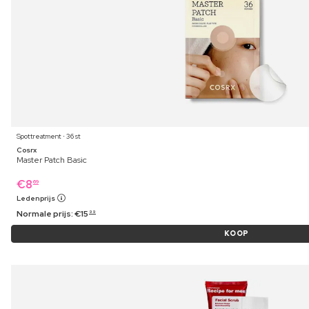
Spottreatment ⋅ 36 st
Cosrx
Master Patch Basic
€
8
69
Ledenprijs
Normale prijs:
€
15
99
KOOP