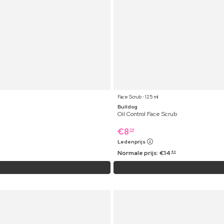
Face Scrub ⋅ 125 ml
Bulldog
Oil Control Face Scrub
€
8
39
Ledenprijs
Normale prijs:
€
14
49