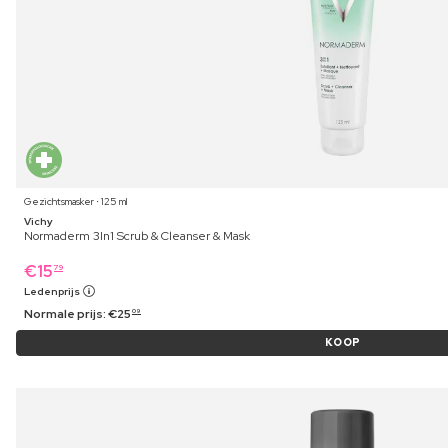
Gezichtsmasker ⋅ 125 ml
Vichy
Normaderm 3In1 Scrub & Cleanser & Mask
€
15
79
Ledenprijs
Normale prijs:
€
25
09
KOOP