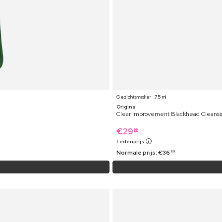
Gezichtsmasker ⋅ 75 ml
Origins
Clear Improvement Blackhead Cleansi
€
29
99
Ledenprijs
Normale prijs:
€
36
99