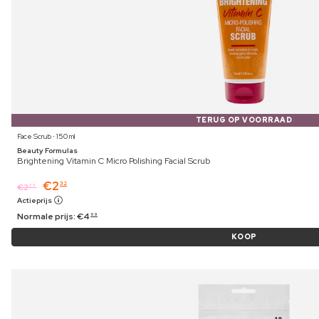
TERUG OP VOORRAAD
Face Scrub ⋅ 150 ml
Beauty Formulas
Brightening Vitamin C Micro Polishing Facial Scrub
€
2
32
€
2
39
Actieprijs
Normale prijs:
€
4
69
KOOP