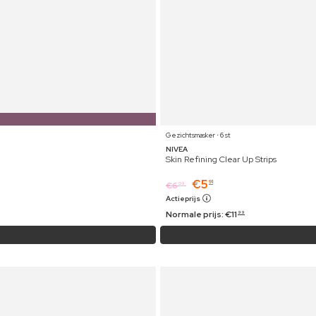
Gezichtsmasker ⋅ 6 st
NIVEA
Skin Refining Clear Up Strips
€
5
91
€
6
09
Actieprijs
Normale prijs:
€
11
99