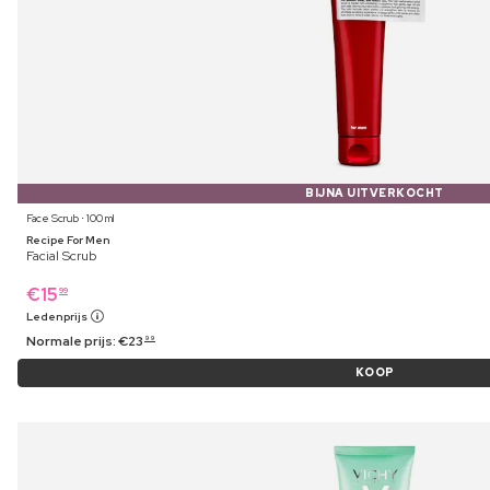
BIJNA UITVERKOCHT
Face Scrub ⋅ 100 ml
Recipe For Men
Facial Scrub
€
15
99
Ledenprijs
Normale prijs:
€
23
99
KOOP