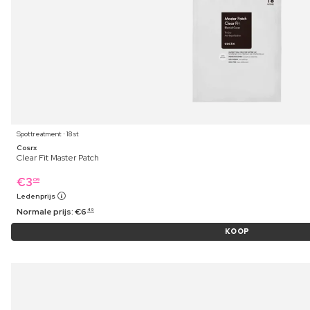
Spottreatment ⋅ 18 st
Cosrx
Clear Fit Master Patch
€
3
09
Ledenprijs
Normale prijs:
€
6
49
KOOP