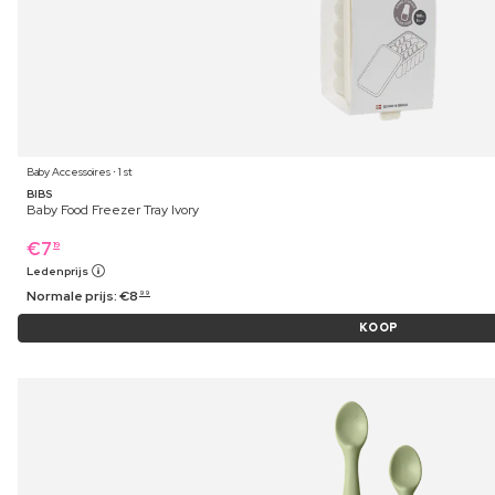
Baby Accessoires ⋅ 1 st
BIBS
Baby Food Freezer Tray Ivory
€
7
19
Ledenprijs
Normale prijs:
€
8
99
KOOP