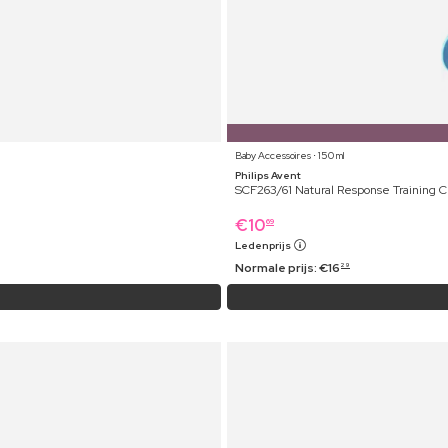
Baby Accessoires ⋅ 150 ml
Philips Avent
SCF263/61 Natural Response Training 
€
10
69
Ledenprijs
Normale prijs:
€
16
29