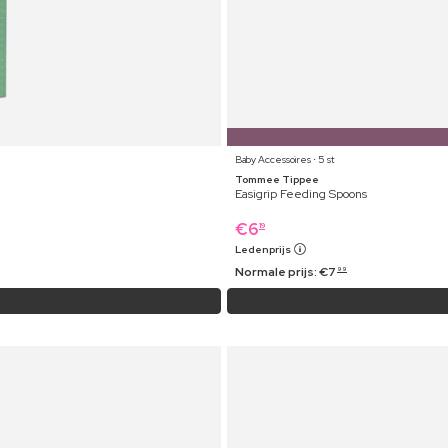
Baby Accessoires ⋅ 5 st
Tommee Tippee
Easigrip Feeding Spoons
€
6
19
Ledenprijs
Normale prijs:
€
7
99