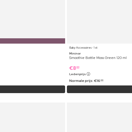
Baby Accessoires ⋅ 1 st
Mininor
Smoothie Bottle Moss Green 120 ml
€
8
89
Ledenprijs
Normale prijs:
€
16
99