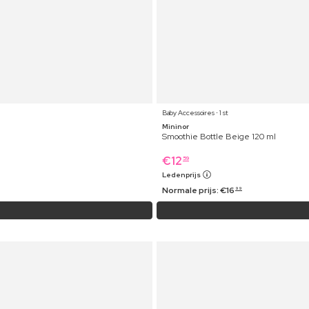
Baby Accessoires ⋅ 1 st
Mininor
Smoothie Bottle Beige 120 ml
€
12
59
Ledenprijs
Normale prijs:
€
16
99