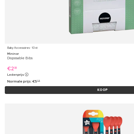
Baby Accessoires ⋅ 10 st
Mininor
Disposable Bibs
€
2
99
Ledenprijs
Normale prijs:
€
5
29
KOOP