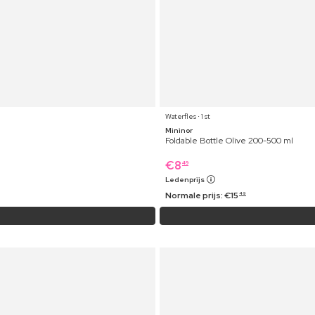
Waterfles ⋅ 1 st
Mininor
Foldable Bottle Olive 200-500 ml
€
8
49
Ledenprijs
Normale prijs:
€
15
49