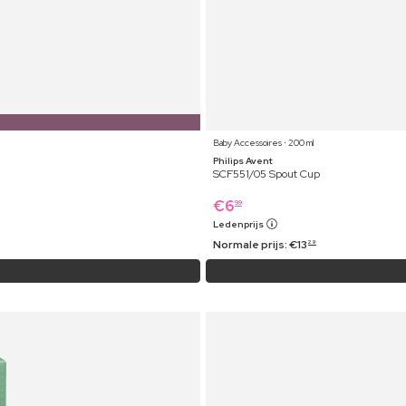
Baby Accessoires ⋅ 200 ml
Philips Avent
SCF551/05 Spout Cup
€
6
99
Ledenprijs
Normale prijs:
€
13
29