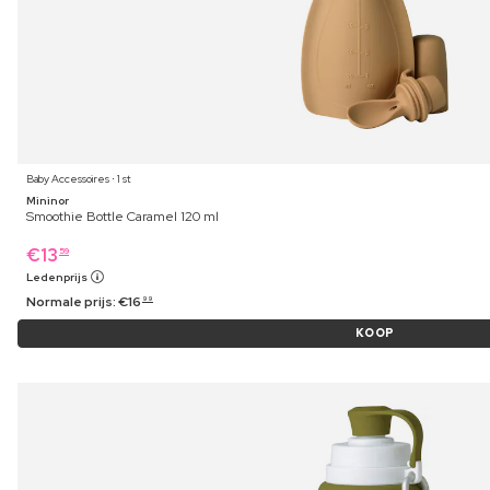
Baby Accessoires ⋅ 1 st
Mininor
Smoothie Bottle Caramel 120 ml
€
13
59
Ledenprijs
Normale prijs:
€
16
99
KOOP