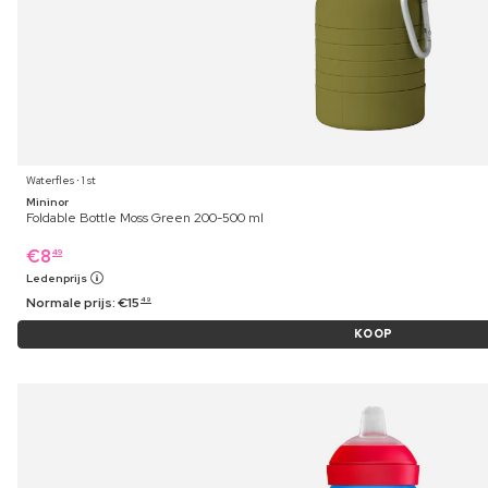
Waterfles ⋅ 1 st
Mininor
Foldable Bottle Moss Green 200-500 ml
€
8
49
Ledenprijs
Normale prijs:
€
15
49
KOOP