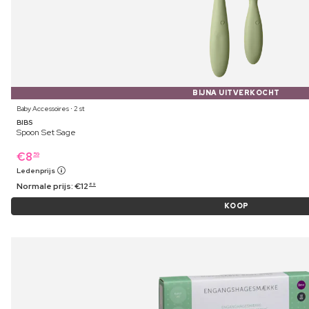
BIJNA UITVERKOCHT
Baby Accessoires ⋅ 2 st
BIBS
Spoon Set Sage
€
8
59
Ledenprijs
Normale prijs:
€
12
89
KOOP