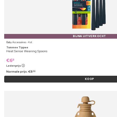
BIJNA UITVERKOCHT
Baby Accessoires ⋅ 4 st
Tommee Tippee
Heat Sense Weaning Spoons
€
6
19
Ledenprijs
Normale prijs:
€
8
49
KOOP