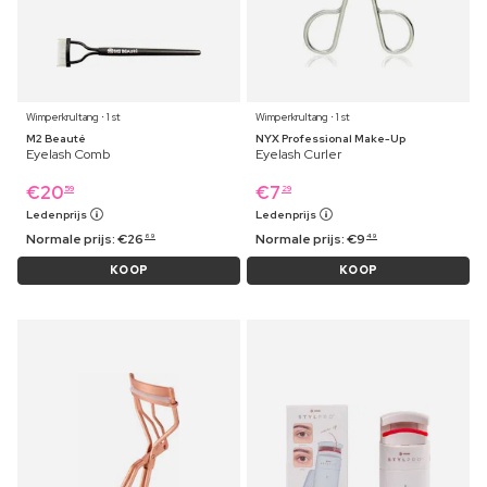
Wimperkrultang ⋅ 1 st
Wimperkrultang ⋅ 1 st
M2 Beauté
NYX Professional Make-Up
Eyelash Comb
Eyelash Curler
€
20
€
7
59
29
Ledenprijs
Ledenprijs
Normale prijs:
€
26
Normale prijs:
€
9
69
49
KOOP
KOOP