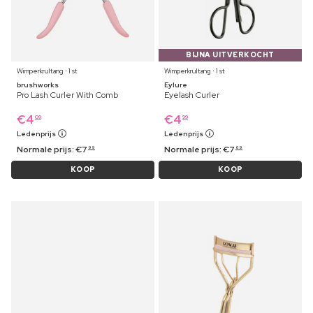
BIJNA UITVERKOCHT
Wimperkrultang ⋅ 1 st
Wimperkrultang ⋅ 1 st
brushworks
Eylure
Pro Lash Curler With Comb
Eyelash Curler
€
4
€
4
09
99
Ledenprijs
Ledenprijs
Normale prijs:
€
7
Normale prijs:
€
7
99
69
KOOP
KOOP