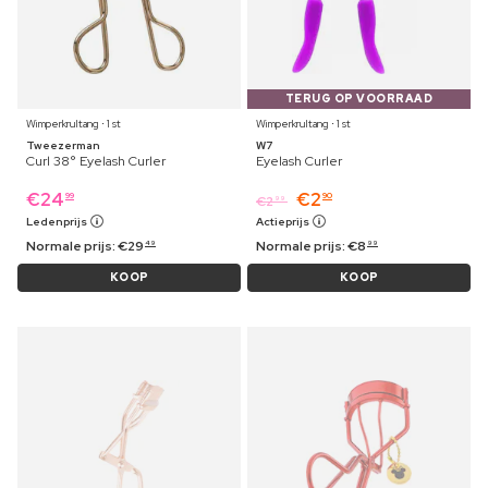
TERUG OP VOORRAAD
Wimperkrultang ⋅ 1 st
Wimperkrultang ⋅ 1 st
Tweezerman
W7
Curl 38° Eyelash Curler
Eyelash Curler
€
24
€
2
99
90
€
2
99
Ledenprijs
Actieprijs
Normale prijs:
€
29
Normale prijs:
€
8
49
99
KOOP
KOOP