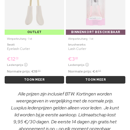
OUTLET
BINNENKORT BESCHIKBAAR
Wimperkrultang ⋅ 1 st
Wimperkrultang ⋅ 1 st
Swati
brushworks
Eyelash Curler
Lash Curler
€
12
€
3
79
09
Ledenprijs
Ledenprijs
Normale prijs:
€
18
Normale prijs:
€
4
99
99
TOON MEER
TOON MEER
Alle prijzen zijn inclusief BTW. Kortingen worden
weergegeven in vergelijking met de normale prijs.
Luxplus ledenprijzen gelden alleen voor leden. Je kunt
lid worden bij je eerste aankoop. Lidmaatschap kost
9,95 €/30 dagen. De eerste 14 dagen zijn gratis het
abonnement is op - op elk moment opzegbaar.