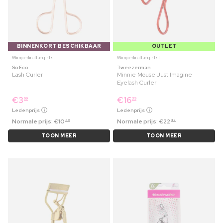
BINNENKORT BESCHIKBAAR
OUTLET
Wimperkrultang ⋅ 1 st
Wimperkrultang ⋅ 1 st
So Eco
Tweezerman
Lash Curler
Minnie Mouse Just Imagine
Eyelash Curler
€
3
€
16
69
39
Ledenprijs
Ledenprijs
Normale prijs:
€
10
Normale prijs:
€
22
49
49
TOON MEER
TOON MEER