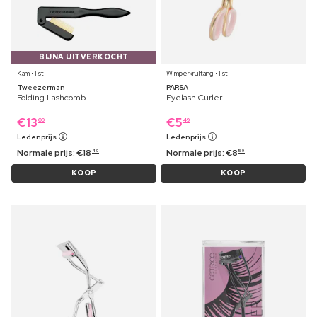
BIJNA UITVERKOCHT
Kam ⋅ 1 st
Wimperkrultang ⋅ 1 st
Tweezerman
PARSA
Folding Lashcomb
Eyelash Curler
€
13
€
5
09
49
Ledenprijs
Ledenprijs
Normale prijs:
€
18
Normale prijs:
€
8
49
59
KOOP
KOOP