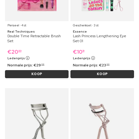
Penseel ⋅ 4 st
Geschenkset ⋅ 3 st
Real Techniques
Essence
Double Time Retractable Brush
Lash Princess Lengthening Eye
Set
Set 01
€
20
€
10
89
19
Ledenprijs
Ledenprijs
Normale prijs:
€
29
Normale prijs:
€
23
99
99
KOOP
KOOP