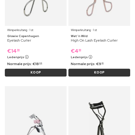
Wimperkrultang ⋅ 1 st
Wimperkrultang ⋅ 1 st
Glowie Copenhagen
Wet 'n Wild
Eyelash Curler
High On Lash Eyelash Curler
€
14
€
4
59
99
Ledenprijs
Ledenprijs
Normale prijs:
€
18
Normale prijs:
€
9
99
19
KOOP
KOOP