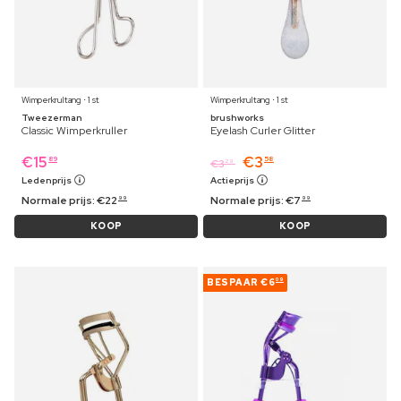
Wimperkrultang ⋅ 1 st
Wimperkrultang ⋅ 1 st
Tweezerman
brushworks
Classic Wimperkruller
Eyelash Curler Glitter
€
15
€
3
89
58
€
3
29
Ledenprijs
Actieprijs
Normale prijs:
€
22
Normale prijs:
€
7
99
99
KOOP
KOOP
BESPAAR
€6
09