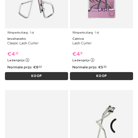
Wimperkrultang ⋅ 1 st
Wimperkrultang ⋅ 1 st
brushworks
Catrice
Classic Lash Curler
Lash Curler
€
4
€
4
29
19
Ledenprijs
Ledenprijs
Normale prijs:
€
8
Normale prijs:
€
5
99
49
KOOP
KOOP