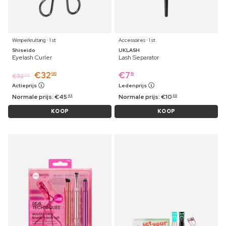
Wimperkrultang ⋅ 1 st
Accessoires ⋅ 1 st
Shiseido
UKLASH
Eyelash Curler
Lash Separator
€
32
€
7
00
19
€
32
99
Actieprijs
Ledenprijs
Normale prijs:
€
45
Normale prijs:
€
10
49
60
KOOP
KOOP