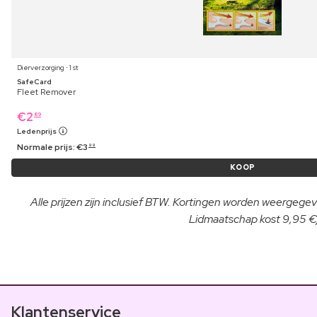
Dierverzorging ⋅ 1 st
SafeCard
Fleet Remover
€
2
89
Ledenprijs
Normale prijs:
€
3
99
KOOP
Alle prijzen zijn inclusief BTW. Kortingen worden weergegeve
Lidmaatschap kost 9,95 €/
Klantenservice