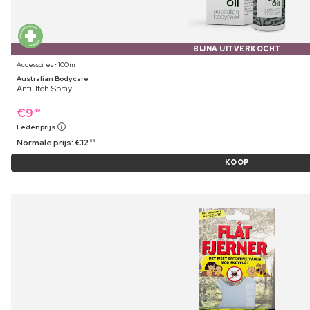
BIJNA UITVERKOCHT
Accessoires ⋅ 100 ml
Australian Bodycare
Anti-Itch Spray
€
9
49
Ledenprijs
Normale prijs:
€
12
69
KOOP