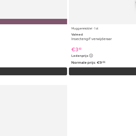
Muggenmiddel ⋅ 1 st
Valmed
Insectengif verwijderaar
€
3
49
Ledenprijs
Normale prijs:
€
9
49