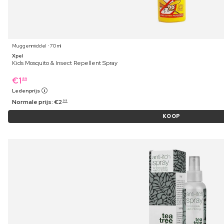
Muggenmiddel ⋅ 70 ml
Xpel
Kids Mosquito & Insect Repellent Spray
€
1
89
Ledenprijs
Normale prijs:
€
2
99
KOOP