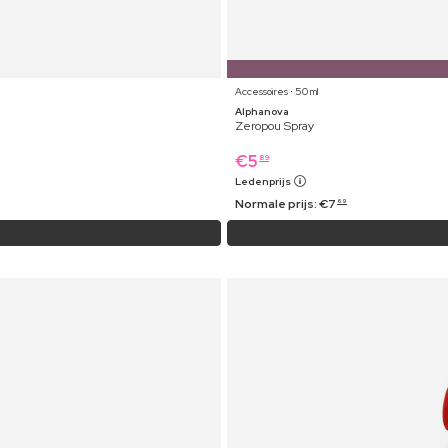
Accessoires ⋅ 50 ml
Alphanova
Zeropou Spray
€
5
89
Ledenprijs
Normale prijs:
€
7
69