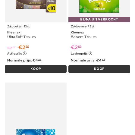
BIJNA UITVERKOCHT
Zakdoeken ⋅ 10 st
Zakdoeken ⋅ 72 st
Kleenex
Kleenex
Ultra Soft Tissues
Balsem Tissues
€
2
€
2
80
89
€
2
89
Actieprijs
Ledenprijs
Normale prijs:
€
4
Normale prijs:
€
4
99
99
KOOP
KOOP