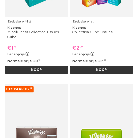
Zakdoeken ⋅ 48 st
Zakdoeken ⋅ 1 st
Kleenex
Kleenex
Mindfulness Collection Tissues
Collection Cube Tissues
Cube
€
1
€
2
79
09
Ledenprijs
Ledenprijs
Normale prijs:
€
3
Normale prijs:
€
2
19
99
KOOP
KOOP
BESPAAR
€2
19