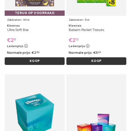
TERUG OP VOORRAAD
Zakdoeken ⋅ 64 st
Zakdoeken ⋅ 8 st
Kleenex
Kleenex
Ultra Soft Box
Balsam Pocket Tissues
€
2
€
2
19
79
Ledenprijs
Ledenprijs
Normale prijs:
€
2
Normale prijs:
€
5
49
39
KOOP
KOOP