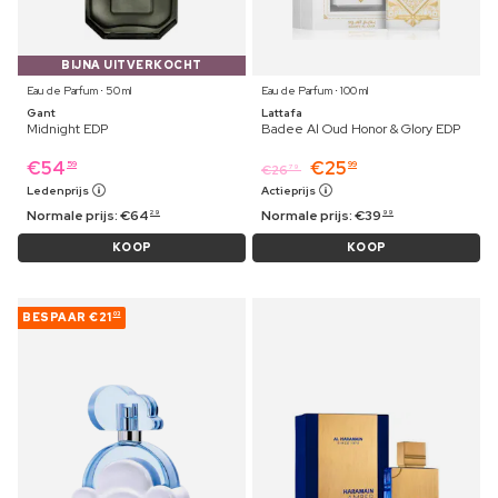
BIJNA UITVERKOCHT
Eau de Parfum ⋅ 50 ml
Eau de Parfum ⋅ 100 ml
Gant
Lattafa
Midnight EDP
Badee Al Oud Honor & Glory EDP
€
54
€
25
59
99
€
26
79
Ledenprijs
Actieprijs
Normale prijs:
€
64
Normale prijs:
€
39
29
99
KOOP
KOOP
BESPAAR
€21
03