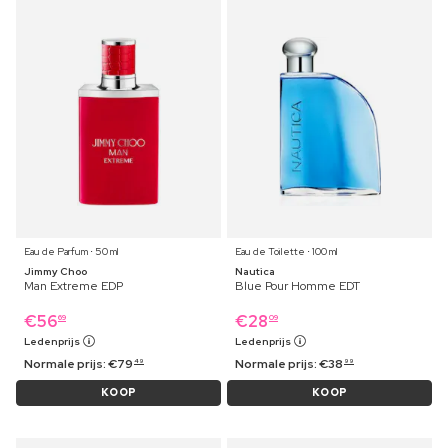
Eau de Parfum ⋅ 50 ml
Eau de Toilette ⋅ 100 ml
Jimmy Choo
Nautica
Man Extreme EDP
Blue Pour Homme EDT
€
56
€
28
69
09
Ledenprijs
Ledenprijs
Normale prijs:
€
79
Normale prijs:
€
38
49
99
KOOP
KOOP