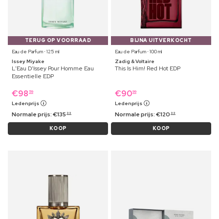
TERUG OP VOORRAAD
BIJNA UITVERKOCHT
Eau de Parfum ⋅ 125 ml
Eau de Parfum ⋅ 100 ml
Issey Miyake
Zadig & Voltaire
L'Eau D'Issey Pour Homme Eau
This Is Him! Red Hot EDP
Essentielle EDP
€
98
€
90
59
99
Ledenprijs
Ledenprijs
Normale prijs:
€
135
Normale prijs:
€
120
99
99
KOOP
KOOP