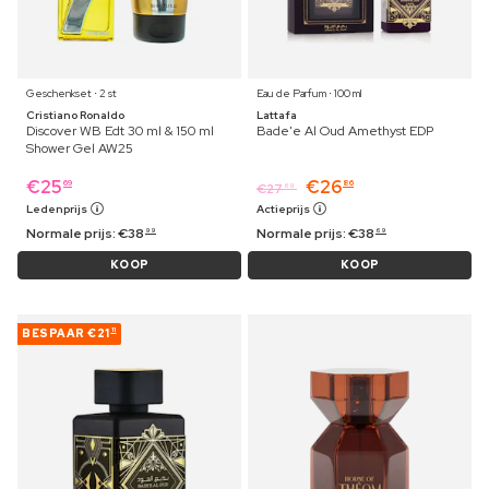
Geschenkset ⋅ 2 st
Eau de Parfum ⋅ 100 ml
Cristiano Ronaldo
Lattafa
Discover WB Edt 30 ml & 150 ml
Bade'e Al Oud Amethyst EDP
Shower Gel AW25
€
25
€
26
69
86
€
27
69
Ledenprijs
Actieprijs
Normale prijs:
€
38
Normale prijs:
€
38
99
69
KOOP
KOOP
BESPAAR
€21
11