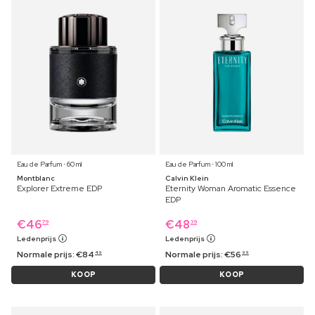
Eau de Parfum ⋅ 60 ml
Eau de Parfum ⋅ 100 ml
Montblanc
Calvin Klein
Explorer Extreme EDP
Eternity Woman Aromatic Essence
EDP
€
46
€
48
79
39
Ledenprijs
Ledenprijs
Normale prijs:
€
84
Normale prijs:
€
56
49
99
KOOP
KOOP