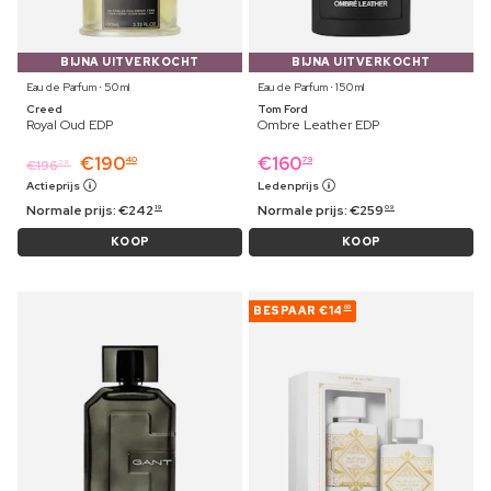
BIJNA UITVERKOCHT
BIJNA UITVERKOCHT
Eau de Parfum ⋅ 50 ml
Eau de Parfum ⋅ 150 ml
Creed
Tom Ford
Royal Oud EDP
Ombre Leather EDP
€
190
€
160
40
79
€
196
29
Actieprijs
Ledenprijs
Normale prijs:
€
242
Normale prijs:
€
259
19
09
KOOP
KOOP
BESPAAR
€14
00