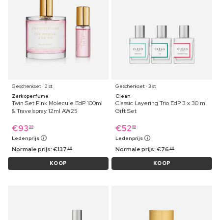
Geschenkset ⋅ 2 st
Geschenkset ⋅ 3 st
Zarkoperfume
Clean
Twin Set Pink Molecule EdP 100ml
Classic Layering Trio EdP 3 x 30 ml
& Travelspray 12ml AW25
Gift Set
€
93
€
52
39
99
Ledenprijs
Ledenprijs
Normale prijs:
€
137
Normale prijs:
€
76
99
99
KOOP
KOOP