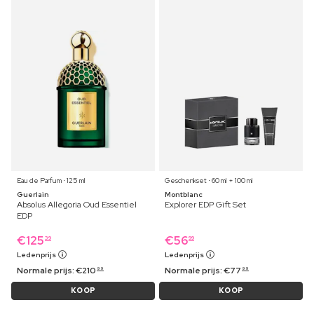
Eau de Parfum ⋅ 125 ml
Geschenkset ⋅ 60 ml + 100 ml
Guerlain
Montblanc
Absolus Allegoria Oud Essentiel
Explorer EDP Gift Set
EDP
€
125
€
56
39
99
Ledenprijs
Ledenprijs
Normale prijs:
€
210
Normale prijs:
€
77
99
99
KOOP
KOOP