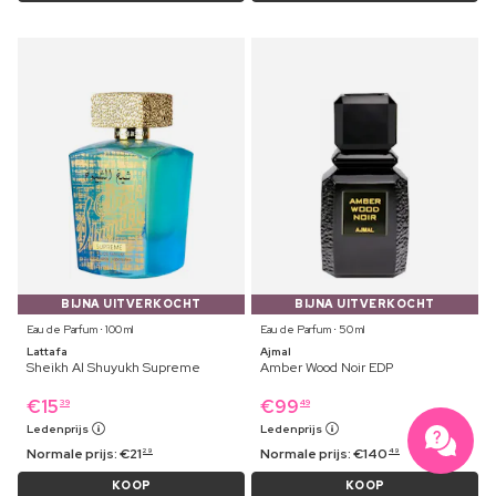
BIJNA UITVERKOCHT
BIJNA UITVERKOCHT
Eau de Parfum ⋅ 100 ml
Eau de Parfum ⋅ 50 ml
Lattafa
Ajmal
Sheikh Al Shuyukh Supreme
Amber Wood Noir EDP
€
15
€
99
39
49
Ledenprijs
Ledenprijs
Normale prijs:
€
21
Normale prijs:
€
140
29
49
KOOP
KOOP