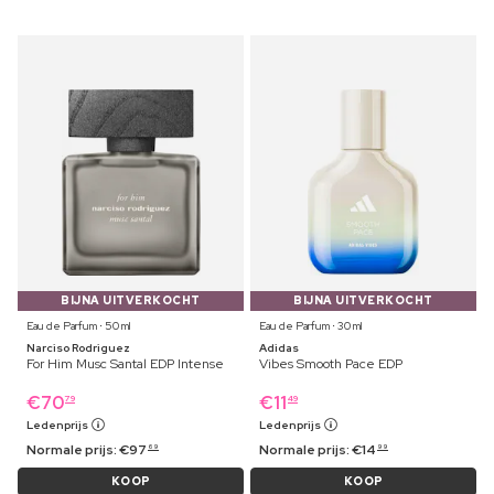
BIJNA UITVERKOCHT
BIJNA UITVERKOCHT
Eau de Parfum ⋅ 50 ml
Eau de Parfum ⋅ 30 ml
Narciso Rodriguez
Adidas
For Him Musc Santal EDP Intense
Vibes Smooth Pace EDP
€
70
€
11
79
49
Ledenprijs
Ledenprijs
Normale prijs:
€
97
Normale prijs:
€
14
69
99
KOOP
KOOP