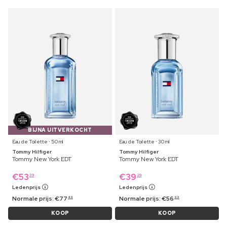
BIJNA UITVERKOCHT
Eau de Toilette ⋅ 50 ml
Eau de Toilette ⋅ 30 ml
Tommy Hilfiger
Tommy Hilfiger
Tommy New York EDT
Tommy New York EDT
€
53
€
39
39
29
Ledenprijs
Ledenprijs
Normale prijs:
€
77
Normale prijs:
€
56
49
99
KOOP
KOOP