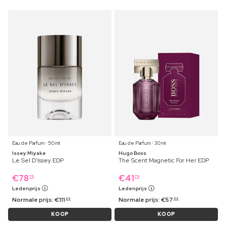
Eau de Parfum ⋅ 50 ml
Eau de Parfum ⋅ 30 ml
Issey Miyake
Hugo Boss
Le Sel D'Issey EDP
The Scent Magnetic For Her EDP
€
78
€
41
79
79
Ledenprijs
Ledenprijs
Normale prijs:
€
111
Normale prijs:
€
57
99
99
KOOP
KOOP