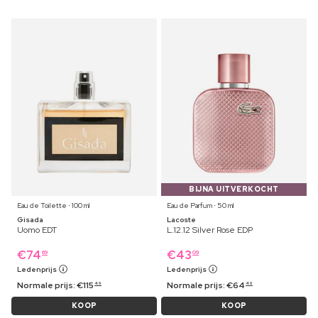
BIJNA UITVERKOCHT
Eau de Toilette ⋅ 100 ml
Eau de Parfum ⋅ 50 ml
Gisada
Lacoste
Uomo EDT
L.12.12 Silver Rose EDP
€
74
€
43
69
09
Ledenprijs
Ledenprijs
Normale prijs:
€
115
Normale prijs:
€
64
49
49
KOOP
KOOP