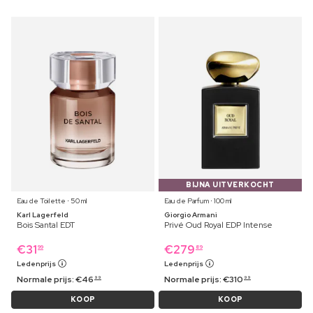
BIJNA UITVERKOCHT
Eau de Toilette ⋅ 50 ml
Eau de Parfum ⋅ 100 ml
Karl Lagerfeld
Giorgio Armani
Bois Santal EDT
Privé Oud Royal EDP Intense
€
31
€
279
99
89
Ledenprijs
Ledenprijs
Normale prijs:
€
46
Normale prijs:
€
310
99
99
KOOP
KOOP