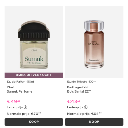
BIJNA UITVERKOCHT
Eau de Parfum ⋅ 50 ml
Eau de Toilette ⋅ 100 ml
Chwi
Karl Lagerfeld
Sumuk Perfume
Bois Santal EDT
€
49
€
43
39
79
Ledenprijs
Ledenprijs
Normale prijs:
€
70
Normale prijs:
€
64
29
99
KOOP
KOOP