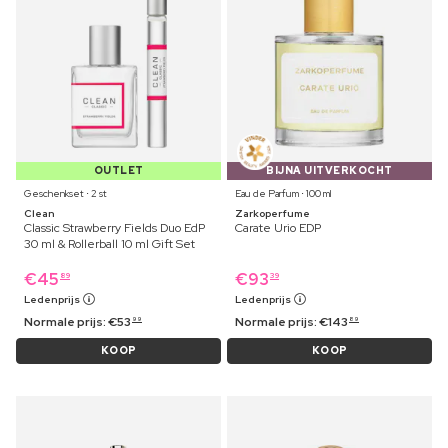
OUTLET
BIJNA UITVERKOCHT
Geschenkset ⋅ 2 st
Eau de Parfum ⋅ 100 ml
Clean
Zarkoperfume
Classic Strawberry Fields Duo EdP
Carate Urio EDP
30 ml & Rollerball 10 ml Gift Set
€
45
€
93
89
39
Ledenprijs
Ledenprijs
Normale prijs:
€
53
Normale prijs:
€
143
99
89
KOOP
KOOP