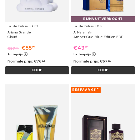
BIJNA UITVERKOCHT
Eau de Parfum ⋅ 100 ml
Eau de Parfum ⋅ 60 ml
Ariana Grande
Al Haramain
Cloud
Amber Oud Blue Edition EDP
€
55
€
43
96
59
€
57
69
Actieprijs
Ledenprijs
Normale prijs:
€
76
Normale prijs:
€
67
99
59
KOOP
KOOP
BESPAAR
€11
83