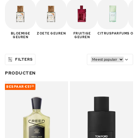
BLOEMIGE
ZOETE GEUREN
FRUITIGE
CITRUSPARFUMS
ORI
GEUREN
GEUREN
FILTERS
PRODUCTEN
BESPAAR
€51
79