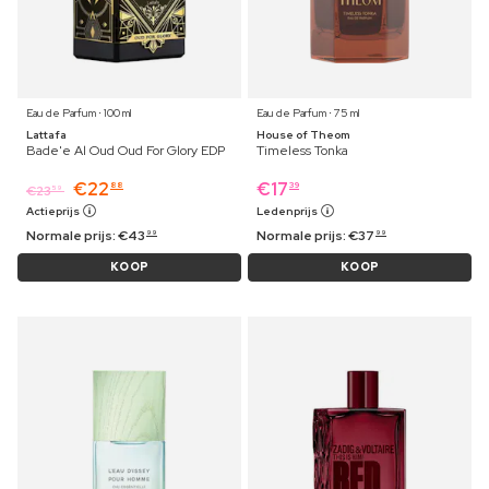
Eau de Parfum ⋅ 100 ml
Eau de Parfum ⋅ 75 ml
Lattafa
House of Theom
Bade'e Al Oud Oud For Glory EDP
Timeless Tonka
€
22
€
17
88
39
€
23
59
Actieprijs
Ledenprijs
Normale prijs:
€
43
Normale prijs:
€
37
99
99
KOOP
KOOP