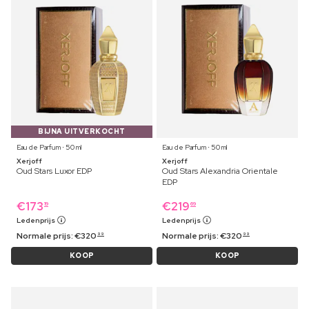
BIJNA UITVERKOCHT
Eau de Parfum ⋅ 50 ml
Eau de Parfum ⋅ 50 ml
Xerjoff
Xerjoff
Oud Stars Luxor EDP
Oud Stars Alexandria Orientale
EDP
€
173
€
219
19
69
Ledenprijs
Ledenprijs
Normale prijs:
€
320
Normale prijs:
€
320
99
99
KOOP
KOOP