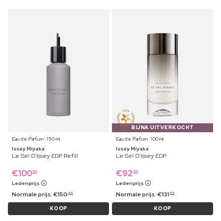
BIJNA UITVERKOCHT
Eau de Parfum ⋅ 150 ml
Eau de Parfum ⋅ 100 ml
Issey Miyake
Issey Miyake
Le Sel D'Issey EDP Refill
Le Sel D'Issey EDP
€
100
€
92
39
89
Ledenprijs
Ledenprijs
Normale prijs:
€
150
Normale prijs:
€
131
99
99
KOOP
KOOP