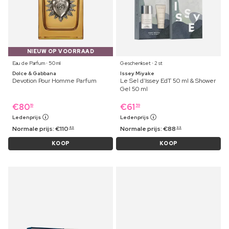
NIEUW OP VOORRAAD
Eau de Parfum ⋅ 50 ml
Geschenkset ⋅ 2 st
Dolce & Gabbana
Issey Miyake
Devotion Pour Homme Parfum
Le Sel d'Issey EdT 50 ml & Shower
Gel 50 ml
€
80
€
61
19
59
Ledenprijs
Ledenprijs
Normale prijs:
€
110
Normale prijs:
€
88
49
99
KOOP
KOOP