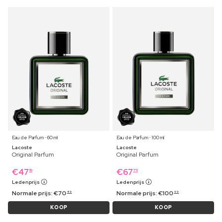
Eau de Parfum ⋅ 60 ml
Eau de Parfum ⋅ 100 ml
Lacoste
Lacoste
Original Parfum
Original Parfum
€
47
€
67
19
79
Ledenprijs
Ledenprijs
Normale prijs:
€
70
Normale prijs:
€
100
49
99
KOOP
KOOP