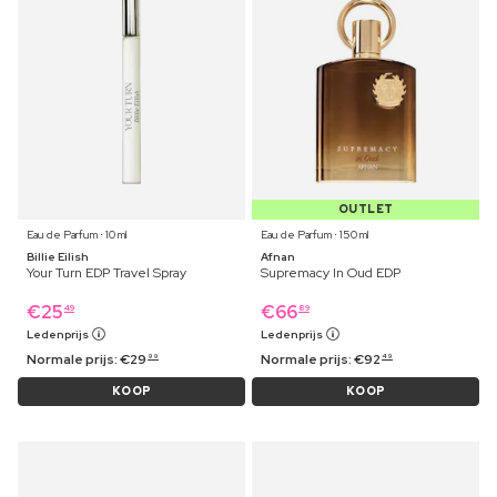
OUTLET
Eau de Parfum ⋅ 10 ml
Eau de Parfum ⋅ 150 ml
Billie Eilish
Afnan
Your Turn EDP Travel Spray
Supremacy In Oud EDP
€
25
€
66
49
89
Ledenprijs
Ledenprijs
Normale prijs:
€
29
Normale prijs:
€
92
99
49
KOOP
KOOP