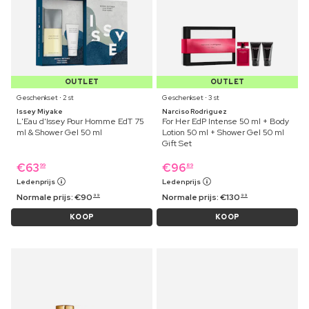
OUTLET
OUTLET
Geschenkset ⋅ 2 st
Geschenkset ⋅ 3 st
Issey Miyake
Narciso Rodriguez
L'Eau d'Issey Pour Homme EdT 75
For Her EdP Intense 50 ml + Body
ml & Shower Gel 50 ml
Lotion 50 ml + Shower Gel 50 ml
Gift Set
€
63
€
96
99
89
Ledenprijs
Ledenprijs
Normale prijs:
€
90
Normale prijs:
€
130
99
99
KOOP
KOOP