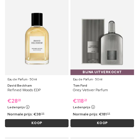
BIJNA UITVERKOCHT
Eau de Parfum ⋅ 50 ml
Eau de Parfum ⋅ 50 ml
David Beckham
Tom Ford
Refined Woods EDP
Grey Vetiver Parfum
€
28
€
118
09
29
Ledenprijs
Ledenprijs
Normale prijs:
€
38
Normale prijs:
€
181
99
99
KOOP
KOOP