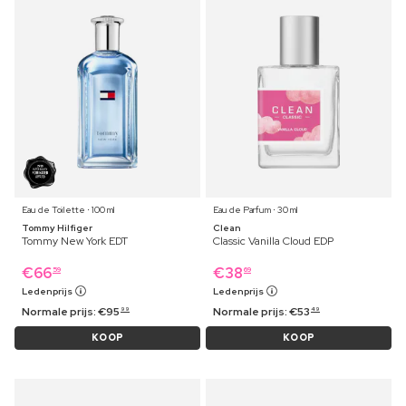
Eau de Toilette ⋅ 100 ml
Eau de Parfum ⋅ 30 ml
Tommy Hilfiger
Clean
Tommy New York EDT
Classic Vanilla Cloud EDP
€
66
€
38
59
69
Ledenprijs
Ledenprijs
Normale prijs:
€
95
Normale prijs:
€
53
99
49
KOOP
KOOP