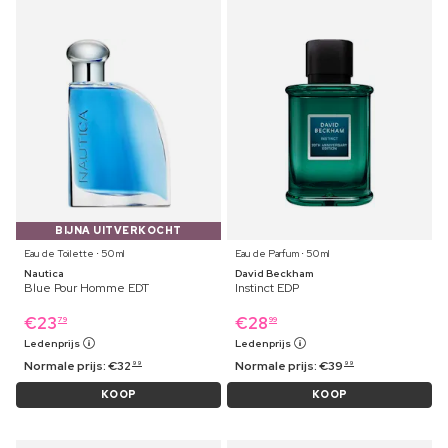
BIJNA UITVERKOCHT
Eau de Toilette ⋅ 50 ml
Eau de Parfum ⋅ 50 ml
Nautica
David Beckham
Blue Pour Homme EDT
Instinct EDP
€
23
€
28
79
99
Ledenprijs
Ledenprijs
Normale prijs:
€
32
Normale prijs:
€
39
99
99
KOOP
KOOP