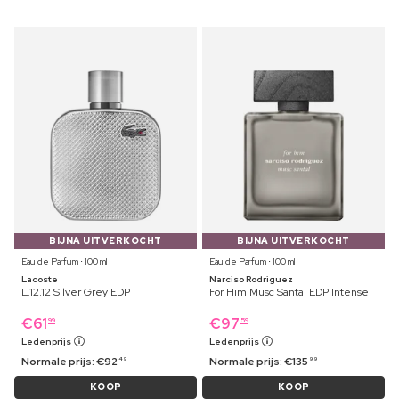
BIJNA UITVERKOCHT
BIJNA UITVERKOCHT
Eau de Parfum ⋅ 100 ml
Eau de Parfum ⋅ 100 ml
Lacoste
Narciso Rodriguez
L.12.12 Silver Grey EDP
For Him Musc Santal EDP Intense
€
61
€
97
99
59
Ledenprijs
Ledenprijs
Normale prijs:
€
92
Normale prijs:
€
135
49
99
KOOP
KOOP