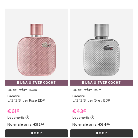
BIJNA UITVERKOCHT
BIJNA UITVERKOCHT
Eau de Parfum ⋅ 100 ml
Eau de Parfum ⋅ 50 ml
Lacoste
Lacoste
L.12.12 Silver Rose EDP
L.12.12 Silver Grey EDP
€
61
€
43
99
09
Ledenprijs
Ledenprijs
Normale prijs:
€
92
Normale prijs:
€
64
49
49
KOOP
KOOP