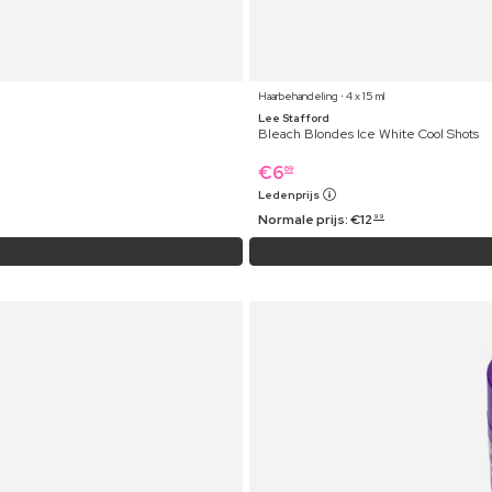
Haarbehandeling ⋅ 4 x 15 ml
Lee Stafford
Bleach Blondes Ice White Cool Shots
€
6
69
Ledenprijs
Normale prijs:
€
12
99