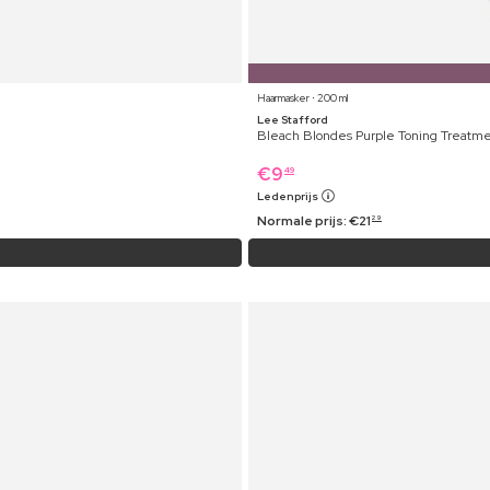
Haarmasker ⋅ 200 ml
Lee Stafford
Bleach Blondes Purple Toning Treatm
€
9
49
Ledenprijs
Normale prijs:
€
21
29