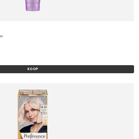
oo
KOOP