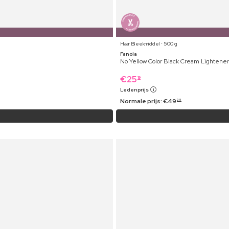
Haar Bleekmiddel ⋅ 500 g
Fanola
No Yellow Color Black Cream Lightener
€
25
19
Ledenprijs
Normale prijs:
€
49
29