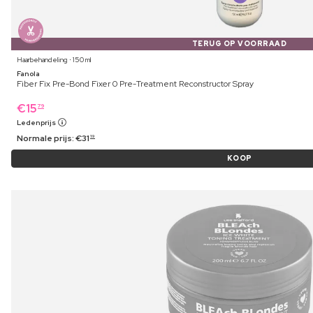
TERUG OP VOORRAAD
Haarbehandeling ⋅ 150 ml
Fanola
Fiber Fix Pre-Bond Fixer 0 Pre-Treatment Reconstructor Spray
€
15
79
Ledenprijs
Normale prijs:
€
31
19
KOOP