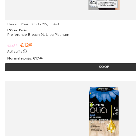
Haarverf ⋅ 25 ml + 75 ml + 22 g + 54 ml
L'Oréal Paris
Preference Bleach 9L Ultra Platinum
€
13
86
€
14
29
Actieprijs
Normale prijs:
€
17
99
KOOP