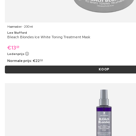
Haarmasker ⋅ 200 ml
Lee Stafford
Bleach Blondes Ice White Toning Treatment Mask
€
13
09
Ledenprijs
Normale prijs:
€
22
79
KOOP