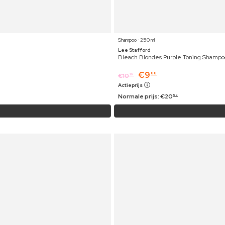
Shampoo ⋅ 250 ml
Lee Stafford
Bleach Blondes Purple Toning Shampo
€
9
88
€
10
19
Actieprijs
Normale prijs:
€
20
59