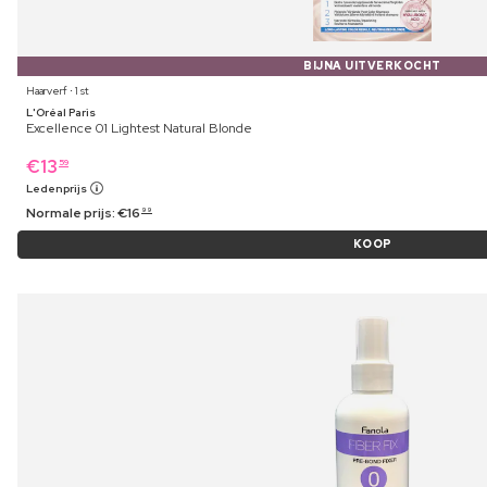
BIJNA UITVERKOCHT
Haarverf ⋅ 1 st
L'Oréal Paris
Excellence 01 Lightest Natural Blonde
€
13
59
Ledenprijs
Normale prijs:
€
16
99
KOOP