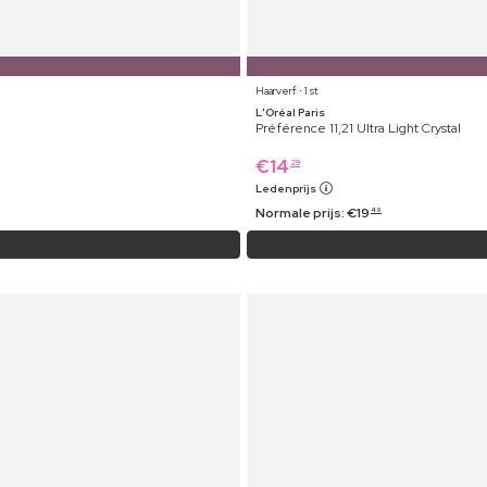
Haarverf ⋅ 1 st
L'Oréal Paris
Préférence 11,21 Ultra Light Crystal
€
14
29
Ledenprijs
Normale prijs:
€
19
49