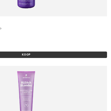
o
KOOP