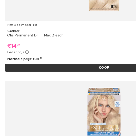
Haar Bleekmiddel ⋅ 1 st
Garnier
Olia Permanent B+++ Max Bleach
€
14
79
Ledenprijs
Normale prijs:
€
18
49
KOOP