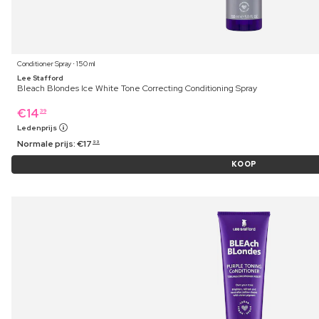
Conditioner Spray ⋅ 150 ml
Lee Stafford
Bleach Blondes Ice White Tone Correcting Conditioning Spray
€
14
39
Ledenprijs
Normale prijs:
€
17
99
KOOP