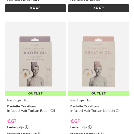
KOOP
KOOP
OUTLET
OUTLET
Haardroger ⋅ 1 st
Haardroger ⋅ 1 st
Danielle Creations
Danielle Creations
Infused Hair Turban Biotin Oil
Infused Hair Turban Keratin Oil
€
6
€
6
19
89
Ledenprijs
Ledenprijs
Normale prijs:
€
9
Normale prijs:
€
9
69
69