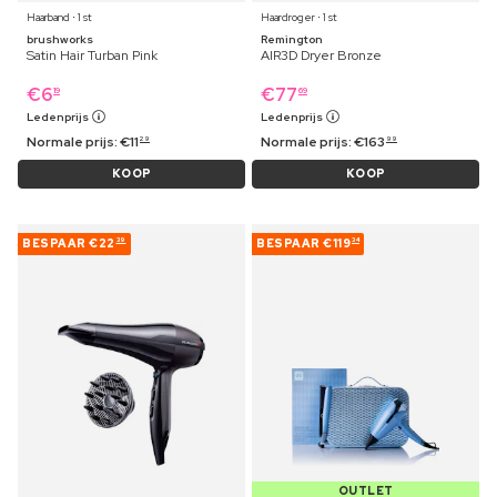
Haarband ⋅ 1 st
Haardroger ⋅ 1 st
brushworks
Remington
Satin Hair Turban Pink
AIR3D Dryer Bronze
€
6
€
77
19
69
Ledenprijs
Ledenprijs
Normale prijs:
€
11
Normale prijs:
€
163
29
99
KOOP
KOOP
BESPAAR
€22
BESPAAR
€119
39
34
OUTLET