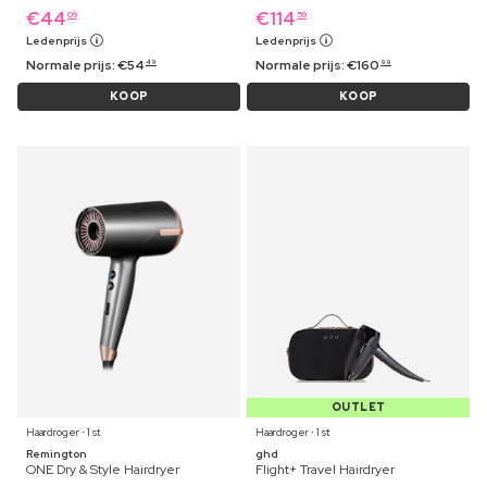
€
44
€
114
09
59
Ledenprijs
Ledenprijs
Normale prijs:
€
54
Normale prijs:
€
160
49
99
KOOP
KOOP
OUTLET
Haardroger ⋅ 1 st
Haardroger ⋅ 1 st
Remington
ghd
ONE Dry & Style Hairdryer
Flight+ Travel Hairdryer