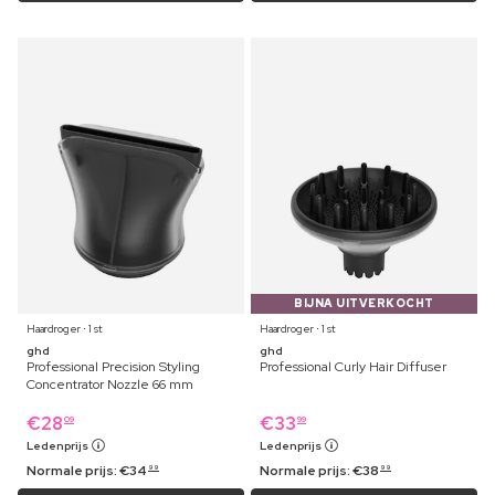
BIJNA UITVERKOCHT
Haardroger ⋅ 1 st
Haardroger ⋅ 1 st
ghd
ghd
Professional Precision Styling
Professional Curly Hair Diffuser
Concentrator Nozzle 66 mm
€
28
€
33
09
99
Ledenprijs
Ledenprijs
Normale prijs:
€
34
Normale prijs:
€
38
99
99