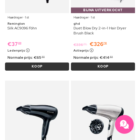
BIJNA UITVERKOCHT
Haardroger ⋅ 1 st
Haardroger ⋅ 1 st
Remington
ghd
Silk AC9096 Föhn
Duet Blow Dry 2-in-1 Hair Dryer
Brush Black
€
37
€
326
89
78
€
336
89
Ledenprijs
Actieprijs
Normale prijs:
€
65
Normale prijs:
€
414
99
99
KOOP
KOOP