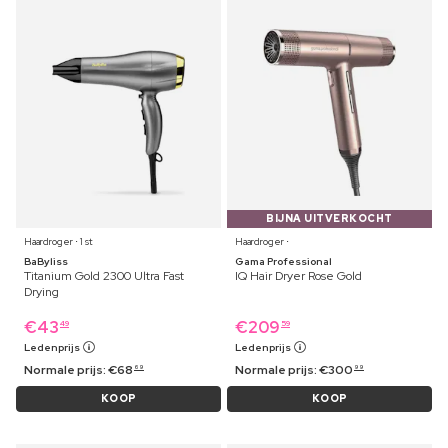
BIJNA UITVERKOCHT
Haardroger ⋅ 1 st
Haardroger ⋅
BaByliss
Gama Professional
Titanium Gold 2300 Ultra Fast
IQ Hair Dryer Rose Gold
Drying
€
43
€
209
49
59
Ledenprijs
Ledenprijs
Normale prijs:
€
68
Normale prijs:
€
300
69
99
KOOP
KOOP