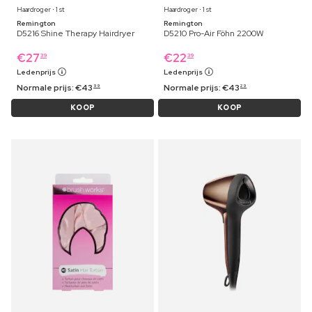
Haardroger ⋅ 1 st
Haardroger ⋅ 1 st
Remington
Remington
D5216 Shine Therapy Hairdryer
D5210 Pro-Air Föhn 2200W
€
27
€
22
39
39
Ledenprijs
Ledenprijs
Normale prijs:
€
43
Normale prijs:
€
43
99
29
KOOP
KOOP