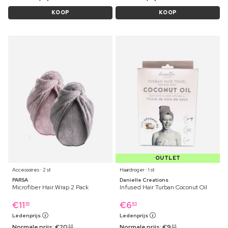
KOOP
KOOP
OUTLET
Accessoires ⋅ 2 st
Haardroger ⋅ 1 st
PARSA
Danielle Creations
Microfiber Hair Wrap 2 Pack
Infused Hair Turban Coconut Oil
€
11
€
6
99
89
Ledenprijs
Ledenprijs
Normale prijs:
€
20
Normale prijs:
€
9
99
69