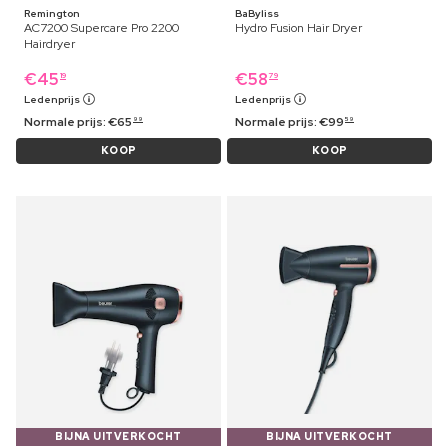
Remington
BaByliss
AC7200 Supercare Pro 2200
Hydro Fusion Hair Dryer
Hairdryer
€
45
€
58
19
79
Ledenprijs
Ledenprijs
Normale prijs:
€
65
Normale prijs:
€
99
99
59
KOOP
KOOP
BIJNA UITVERKOCHT
BIJNA UITVERKOCHT