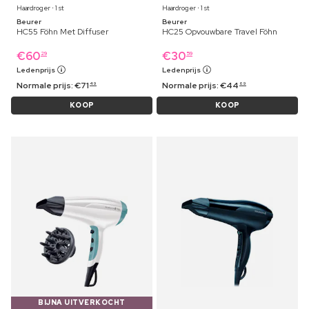
Haardroger ⋅ 1 st
Haardroger ⋅ 1 st
Beurer
Beurer
HC55 Föhn Met Diffuser
HC25 Opvouwbare Travel Föhn
€
60
€
30
29
59
Ledenprijs
Ledenprijs
Normale prijs:
€
71
Normale prijs:
€
44
49
69
KOOP
KOOP
BIJNA UITVERKOCHT