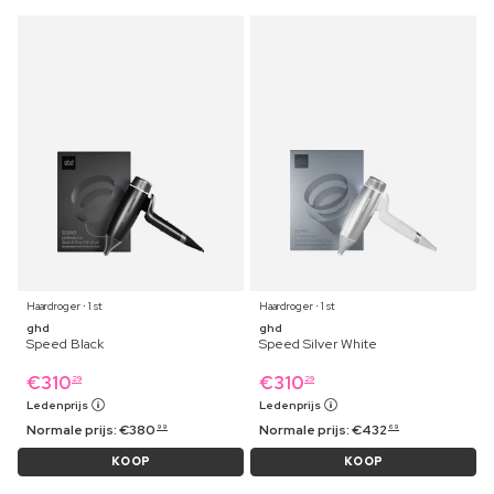
Haardroger ⋅ 1 st
Haardroger ⋅ 1 st
ghd
ghd
Speed Black
Speed Silver White
€
310
€
310
29
29
Ledenprijs
Ledenprijs
Normale prijs:
€
380
Normale prijs:
€
432
99
69
KOOP
KOOP