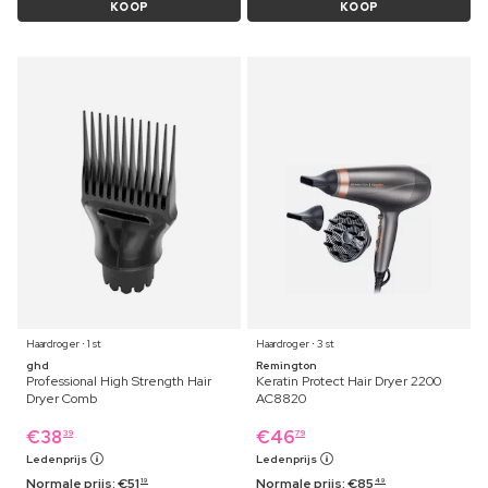
KOOP
KOOP
Haardroger ⋅ 1 st
Haardroger ⋅ 3 st
ghd
Remington
Professional High Strength Hair
Keratin Protect Hair Dryer 2200
Dryer Comb
AC8820
€
38
€
46
39
79
Ledenprijs
Ledenprijs
Normale prijs:
€
51
Normale prijs:
€
85
19
49