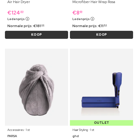
Air Hair Dryer
Microfiber Hair Wrap Rosa
€
124
€
8
89
69
Ledenprijs
Ledenprijs
Normale prijs:
€
181
Normale prijs:
€
11
99
89
KOOP
KOOP
OUTLET
Accessoires ⋅ 1 st
Haar Styling ⋅ 1 st
PARSA
ghd