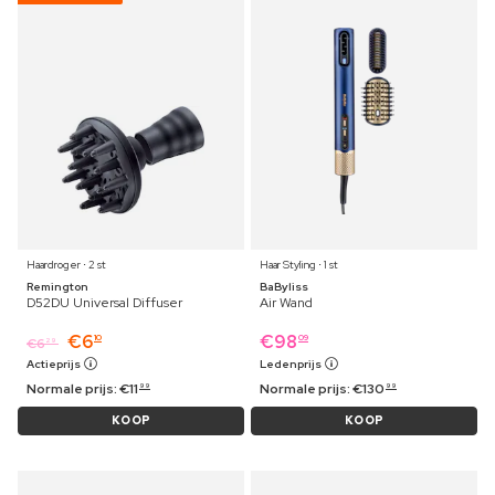
Haardroger ⋅ 2 st
Haar Styling ⋅ 1 st
Remington
BaByliss
D52DU Universal Diffuser
Air Wand
€
6
€
98
10
09
€
6
29
Actieprijs
Ledenprijs
Normale prijs:
€
11
Normale prijs:
€
130
99
99
KOOP
KOOP