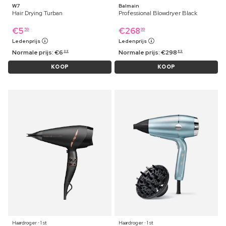
W7
Balmain
Hair Drying Turban
Professional Blowdryer Black
€
5
€
268
59
99
Ledenprijs
Ledenprijs
Normale prijs:
€
6
Normale prijs:
€
298
99
89
KOOP
KOOP
Haardroger ⋅ 1 st
Haardroger ⋅ 1 st