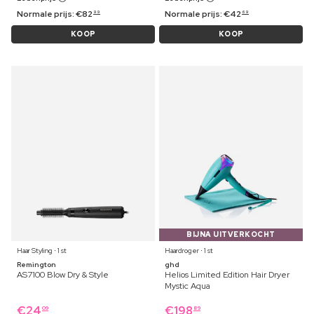
Normale prijs:
€
82
Normale prijs:
€
42
99
69
KOOP
KOOP
BIJNA UITVERKOCHT
Haar Styling ⋅ 1 st
Haardroger ⋅ 1 st
Remington
ghd
AS7100 Blow Dry & Style
Helios Limited Edition Hair Dryer
Mystic Aqua
€
24
€
198
09
89