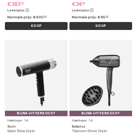
€
383
€
38
79
59
Ledenprijs
Ledenprijs
Normale prijs:
€
430
Normale prijs:
€
45
99
49
KOOP
KOOP
BIJNA UITVERKOCHT
BIJNA UITVERKOCHT
Haardroger ⋅ 1 st
Haardroger ⋅ 1 st
Stuhr
BaByliss
Salon Blow Dryer
Titanium Shine Dryer