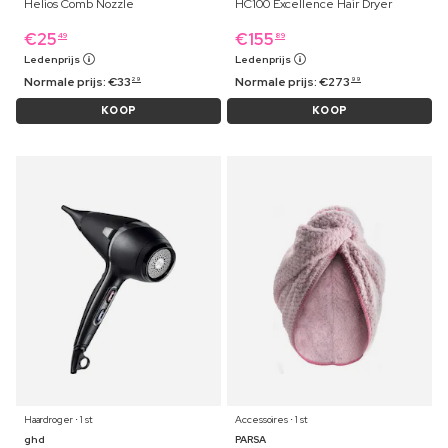
Helios Comb Nozzle
HC100 Excellence Hair Dryer
€
25
€
155
49
89
Ledenprijs
Ledenprijs
Normale prijs:
€
33
Normale prijs:
€
273
29
99
KOOP
KOOP
Haardroger ⋅ 1 st
Accessoires ⋅ 1 st
ghd
PARSA