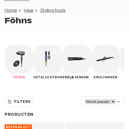
Home
Haar
Styling tools
Föhns
FÖHNS
HETELUCHTBORSTELS
STIJLTANGEN
KRULTANGEN
H
C
FILTERS
PRODUCTEN
BESPAAR
€5
89