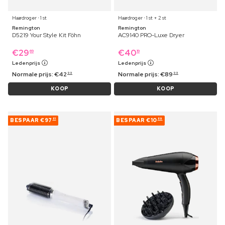
Haardroger ⋅ 1 st
Haardroger ⋅ 1 st + 2 st
Remington
Remington
D5219 Your Style Kit Föhn
AC9140 PRO-Luxe Dryer
€
29
€
40
69
19
Ledenprijs
Ledenprijs
Normale prijs:
€
42
Normale prijs:
€
89
99
99
KOOP
KOOP
BESPAAR
€97
BESPAAR
€10
81
89