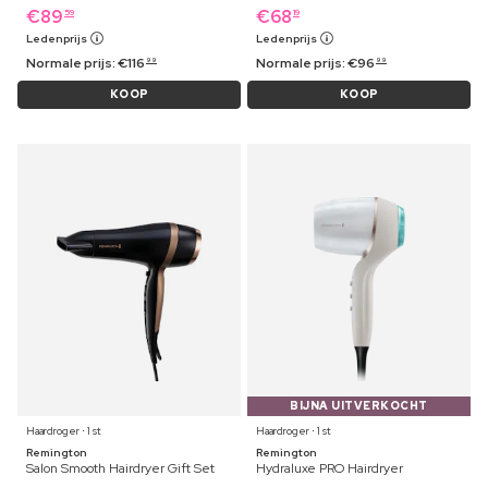
€
89
€
68
59
19
Ledenprijs
Ledenprijs
Normale prijs:
€
116
Normale prijs:
€
96
99
99
KOOP
KOOP
BIJNA UITVERKOCHT
Haardroger ⋅ 1 st
Haardroger ⋅ 1 st
Remington
Remington
Salon Smooth Hairdryer Gift Set
Hydraluxe PRO Hairdryer