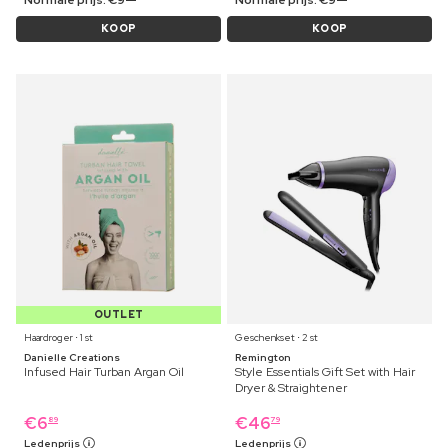
KOOP
KOOP
OUTLET
Haardroger ⋅ 1 st
Geschenkset ⋅ 2 st
Danielle Creations
Remington
Infused Hair Turban Argan Oil
Style Essentials Gift Set with Hair
Dryer & Straightener
€
6
€
46
89
79
Ledenprijs
Ledenprijs