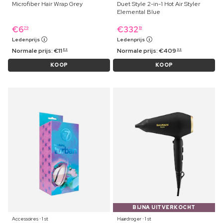
Microfiber Hair Wrap Grey
Duet Style 2-in-1 Hot Air Styler
Elemental Blue
€
6
€
332
79
19
Ledenprijs
Ledenprijs
Normale prijs:
€
11
Normale prijs:
€
409
89
99
KOOP
KOOP
BIJNA UITVERKOCHT
Accessoires ⋅ 1 st
Haardroger ⋅ 1 st