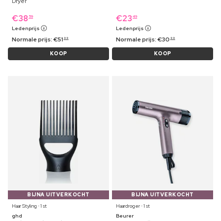
Dryer
€
38
€
23
59
49
Ledenprijs
Ledenprijs
Normale prijs:
€
51
Normale prijs:
€
30
99
99
KOOP
KOOP
BIJNA UITVERKOCHT
BIJNA UITVERKOCHT
Haar Styling ⋅ 1 st
Haardroger ⋅ 1 st
ghd
Beurer