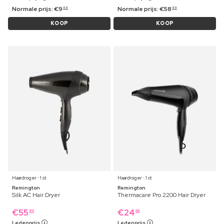
Normale prijs:
€
9
Normale prijs:
€
58
69
99
KOOP
KOOP
Haardroger ⋅ 1 st
Haardroger ⋅ 1 st
Remington
Remington
Silk AC Hair Dryer
Thermacare Pro 2200 Hair Dryer
€
55
€
24
89
69
Ledenprijs
Ledenprijs