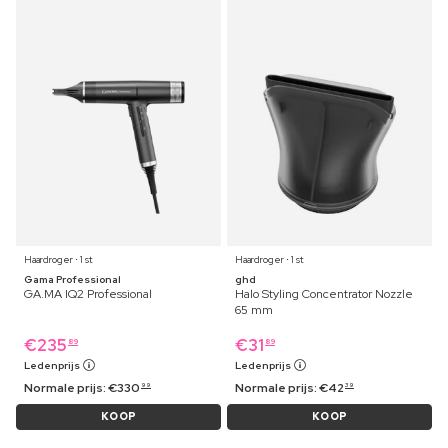
Haardroger ⋅ 1 st
Haardroger ⋅ 1 st
Gama Professional
ghd
GA.MA IQ2 Professional
Halo Styling Concentrator Nozzle
65 mm
€
235
€
31
89
89
Ledenprijs
Ledenprijs
Normale prijs:
€
330
Normale prijs:
€
42
99
39
KOOP
KOOP