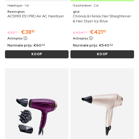
Haardroger ⋅ 1 st
Geschenkset ⋅ 2 st
Remington
ghd
AC5999 E51 PRO Air AC Hairdryer
Chronos & Helios Hair Straightener
& Hair Dryer Icy Blue
€
38
€
421
60
65
€
39
€
434
79
69
Actieprijs
Actieprijs
Normale prijs:
€
60
Normale prijs:
€
540
99
99
KOOP
KOOP