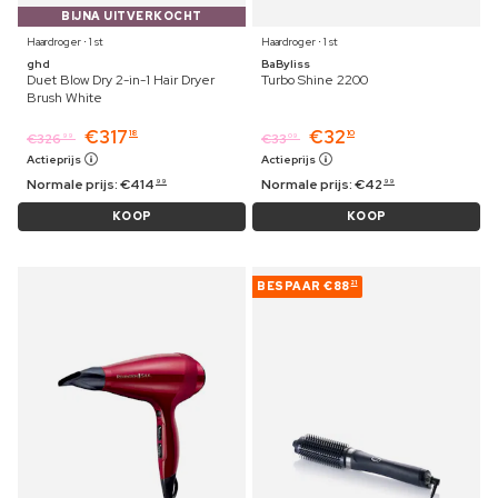
BIJNA UITVERKOCHT
Haardroger ⋅ 1 st
Haardroger ⋅ 1 st
ghd
BaByliss
Duet Blow Dry 2-in-1 Hair Dryer
Turbo Shine 2200
Brush White
€
317
€
32
18
10
€
326
€
33
99
09
Actieprijs
Actieprijs
Normale prijs:
€
414
Normale prijs:
€
42
99
99
KOOP
KOOP
BESPAAR
€88
21