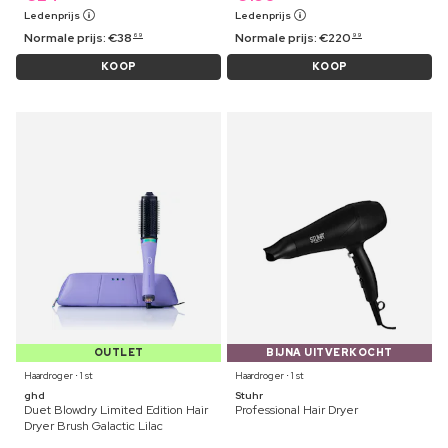
Ledenprijs
Ledenprijs
Normale prijs:
€
38
Normale prijs:
€
220
69
99
KOOP
KOOP
OUTLET
BIJNA UITVERKOCHT
Haardroger ⋅ 1 st
Haardroger ⋅ 1 st
ghd
Stuhr
Duet Blowdry Limited Edition Hair
Professional Hair Dryer
Dryer Brush Galactic Lilac