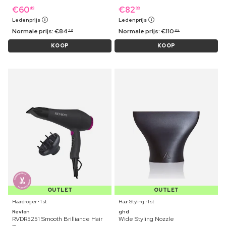
€
60
€
82
49
99
Ledenprijs
Ledenprijs
Normale prijs:
€
84
Normale prijs:
€
110
49
99
KOOP
KOOP
OUTLET
OUTLET
Haardroger ⋅ 1 st
Haar Styling ⋅ 1 st
Revlon
ghd
RVDR5251 Smooth Brilliance Hair
Wide Styling Nozzle