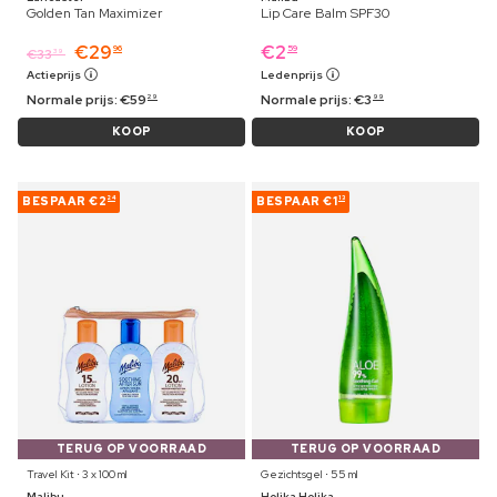
Golden Tan Maximizer
Lip Care Balm SPF30
€
29
€
2
96
59
€
33
39
Actieprijs
Ledenprijs
Normale prijs:
€
59
Normale prijs:
€
3
29
99
KOOP
KOOP
BESPAAR
€2
BESPAAR
€1
24
13
TERUG OP VOORRAAD
TERUG OP VOORRAAD
Travel Kit ⋅ 3 x 100 ml
Gezichtsgel ⋅ 55 ml
Malibu
Holika Holika