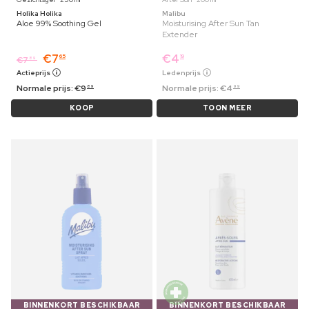
Holika Holika
Malibu
Aloe 99% Soothing Gel
Moisturising After Sun Tan
Extender
€
7
€
4
65
19
€
7
89
Actieprijs
Ledenprijs
Normale prijs:
€
9
Normale prijs:
€
4
89
99
KOOP
TOON MEER
BINNENKORT BESCHIKBAAR
BINNENKORT BESCHIKBAAR