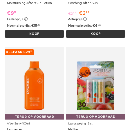
Moisturising After Sun Lotion
Soothing After Sun
€
9
€
2
19
80
€
2
89
Ledenprijs
Actieprijs
Normale prijs:
€
15
Normale prijs:
€
6
99
99
KOOP
KOOP
BESPAAR
€29
33
TERUG OP VOORRAAD
TERUG OP VOORRAAD
After Sun ⋅ 400 ml
Lipverzorging ⋅ 3 st
Lancaster
Malibu