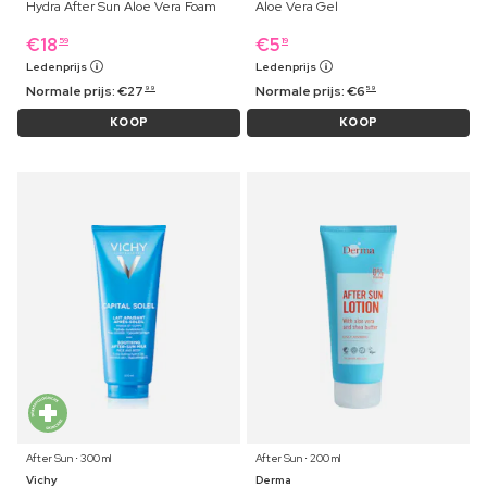
Hydra After Sun Aloe Vera Foam
Aloe Vera Gel
€
18
€
5
59
19
Ledenprijs
Ledenprijs
Normale prijs:
€
27
Normale prijs:
€
6
99
59
KOOP
KOOP
After Sun ⋅ 300 ml
After Sun ⋅ 200 ml
Vichy
Derma