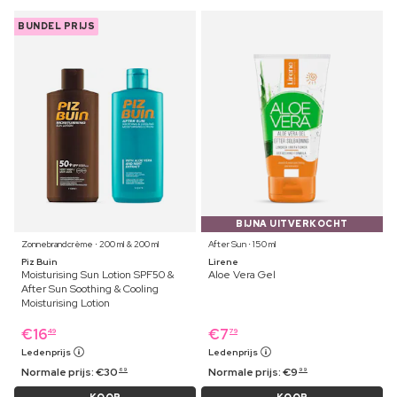
BUNDEL PRIJS
BIJNA UITVERKOCHT
Zonnebrandcrème ⋅ 200 ml & 200 ml
After Sun ⋅ 150 ml
Piz Buin
Lirene
Moisturising Sun Lotion SPF50 &
Aloe Vera Gel
After Sun Soothing & Cooling
Moisturising Lotion
€
16
€
7
49
79
Ledenprijs
Ledenprijs
Normale prijs:
€
30
Normale prijs:
€
9
69
99