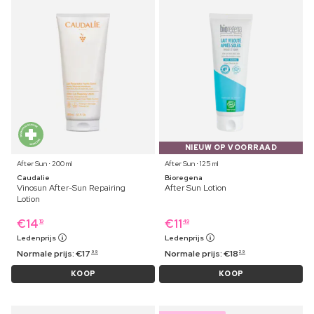
NIEUW OP VOORRAAD
After Sun ⋅ 200 ml
After Sun ⋅ 125 ml
Caudalie
Bioregena
Vinosun After-Sun Repairing
After Sun Lotion
Lotion
€
14
€
11
19
49
Ledenprijs
Ledenprijs
Normale prijs:
€
17
Normale prijs:
€
18
99
29
KOOP
KOOP