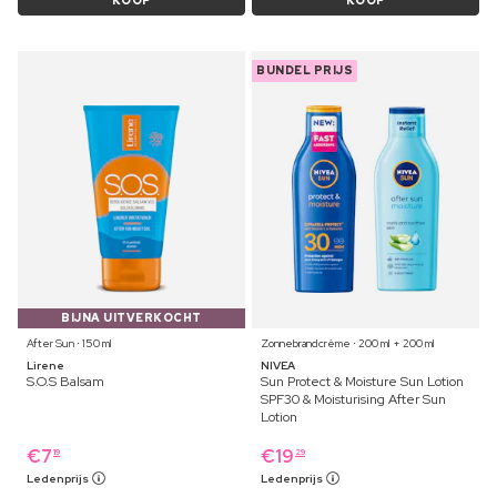
KOOP
KOOP
BUNDEL PRIJS
BIJNA UITVERKOCHT
After Sun ⋅ 150 ml
Zonnebrandcrème ⋅ 200 ml + 200 ml
Lirene
NIVEA
S.O.S Balsam
Sun Protect & Moisture Sun Lotion
SPF30 & Moisturising After Sun
Lotion
€
7
€
19
19
29
Ledenprijs
Ledenprijs