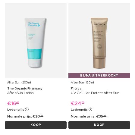
BIJNA UITVERKOCHT
After Sun ⋅ 200 ml
After Sun ⋅ 125 ml
The Organic Pharmacy
Filorga
After Sun Lotion
UV Cellular-Protect After Sun
€
16
€
24
49
09
Ledenprijs
Ledenprijs
Normale prijs:
€
20
Normale prijs:
€
35
69
99
KOOP
KOOP