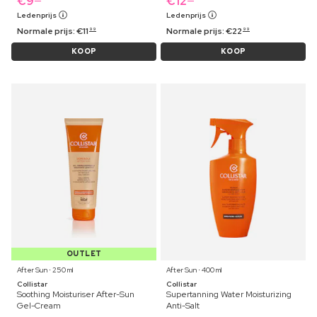
€
9
€
12
Ledenprijs
Ledenprijs
Normale prijs:
€
11
Normale prijs:
€
22
99
99
KOOP
KOOP
OUTLET
After Sun ⋅ 250 ml
After Sun ⋅ 400 ml
Collistar
Collistar
Soothing Moisturiser After-Sun
Supertanning Water Moisturizing
Gel-Cream
Anti-Salt