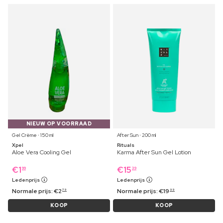
NIEUW OP VOORRAAD
Gel Crème ⋅ 150 ml
After Sun ⋅ 200 ml
Xpel
Rituals
Aloe Vera Cooling Gel
Karma After Sun Gel Lotion
€
1
€
15
99
39
Ledenprijs
Ledenprijs
Normale prijs:
€
2
Normale prijs:
€
19
79
99
KOOP
KOOP