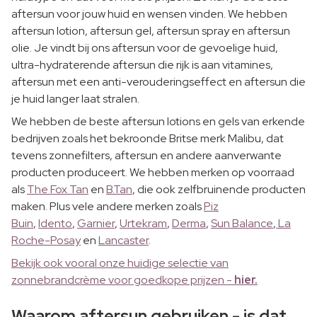
aftersun voor jouw huid en wensen vinden. We hebben
aftersun lotion, aftersun gel, aftersun spray en aftersun
olie. Je vindt bij ons aftersun voor de gevoelige huid,
ultra-hydraterende aftersun die rijk is aan vitamines,
aftersun met een anti-verouderingseffect en aftersun die
je huid langer laat stralen.
We hebben de beste aftersun lotions en gels van erkende
bedrijven zoals het bekroonde Britse merk Malibu, dat
tevens zonnefilters, aftersun en andere aanverwante
producten produceert. We hebben merken op voorraad
als
The Fox Tan
en
B.Tan
, die ook zelfbruinende producten
maken. Plus vele andere merken zoals
Piz
Buin
,
Idento
,
Garnier
,
Urtekram
,
Derma
,
Sun Balance
,
La
Roche-Posay
en
Lancaster
.
Bekijk ook vooral onze huidige selectie van
zonnebrandcrème voor goedkope prijzen -
hier.
Waarom aftersun gebruiken - is dat