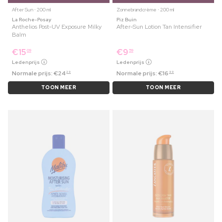
After Sun ⋅ 200 ml
Zonnebrandcrème ⋅ 200 ml
La Roche-Posay
Piz Buin
Anthelios Post-UV Exposure Milky
After-Sun Lotion Tan Intensifier
Balm
€
15
€
9
09
59
Ledenprijs
Ledenprijs
Normale prijs:
€
24
Normale prijs:
€
16
29
99
TOON MEER
TOON MEER