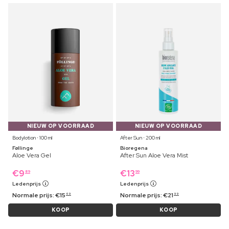
NIEUW OP VOORRAAD
NIEUW OP VOORRAAD
Bodylotion ⋅ 100 ml
After Sun ⋅ 200 ml
Føllinge
Bioregena
Aloe Vera Gel
After Sun Aloe Vera Mist
€
9
€
13
89
99
Ledenprijs
Ledenprijs
Normale prijs:
€
15
Normale prijs:
€
21
69
99
KOOP
KOOP