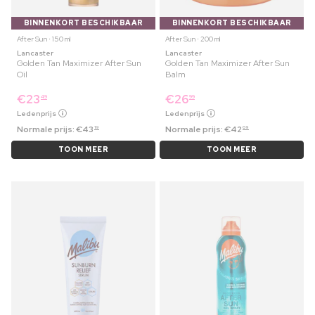
BINNENKORT BESCHIKBAAR
BINNENKORT BESCHIKBAAR
After Sun ⋅ 150 ml
After Sun ⋅ 200 ml
Lancaster
Lancaster
Golden Tan Maximizer After Sun
Golden Tan Maximizer After Sun
Oil
Balm
€
23
€
26
49
99
Ledenprijs
Ledenprijs
Normale prijs:
€
43
Normale prijs:
€
42
19
09
TOON MEER
TOON MEER