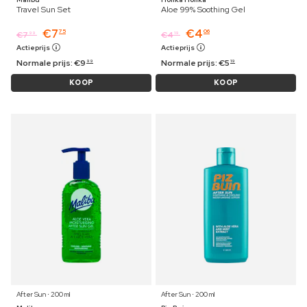
Travel Sun Set
Aloe 99% Soothing Gel
€
7
€
4
75
06
€
7
€
4
99
19
Actieprijs
Actieprijs
Normale prijs:
€
9
Normale prijs:
€
5
99
19
KOOP
KOOP
After Sun ⋅ 200 ml
After Sun ⋅ 200 ml