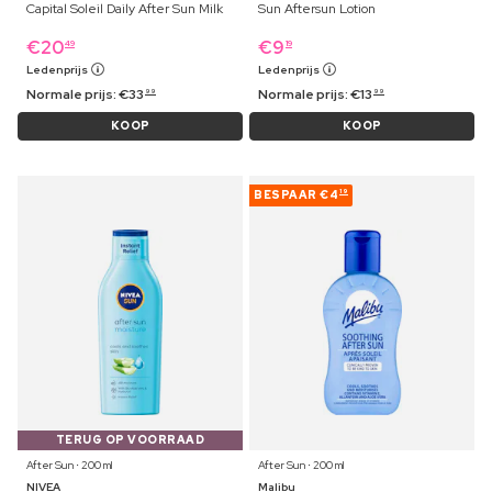
Capital Soleil Daily After Sun Milk
Sun Aftersun Lotion
€
20
€
9
49
19
Ledenprijs
Ledenprijs
Normale prijs:
€
33
Normale prijs:
€
13
99
99
KOOP
KOOP
BESPAAR
€4
19
TERUG OP VOORRAAD
After Sun ⋅ 200 ml
After Sun ⋅ 200 ml
NIVEA
Malibu