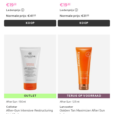
€
19
€
19
39
89
Ledenprijs
Ledenprijs
Normale prijs:
€
41
Normale prijs:
€
31
99
99
KOOP
KOOP
OUTLET
TERUG OP VOORRAAD
After Sun ⋅ 150 ml
After Sun ⋅ 125 ml
Collistar
Lancaster
After-Sun Intensive Restructuring
Golden Tan Maximizer After Sun