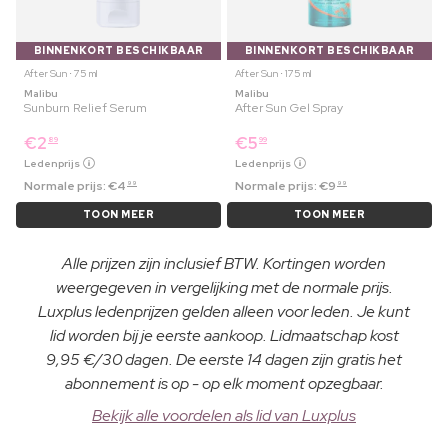
BINNENKORT BESCHIKBAAR
BINNENKORT BESCHIKBAAR
After Sun ⋅ 75 ml
After Sun ⋅ 175 ml
Malibu
Malibu
Sunburn Relief Serum
After Sun Gel Spray
€
2
€
5
89
99
Ledenprijs
Ledenprijs
Normale prijs:
€
4
Normale prijs:
€
9
99
99
TOON MEER
TOON MEER
Alle prijzen zijn inclusief BTW. Kortingen worden
weergegeven in vergelijking met de normale prijs.
Luxplus ledenprijzen gelden alleen voor leden. Je kunt
lid worden bij je eerste aankoop. Lidmaatschap kost
9,95 €/30 dagen. De eerste 14 dagen zijn gratis het
abonnement is op - op elk moment opzegbaar.
Bekijk alle voordelen als lid van Luxplus