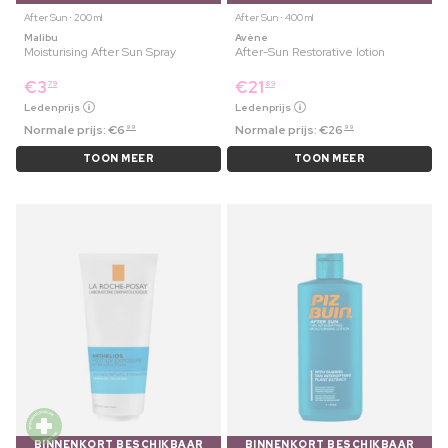
After Sun ⋅ 200 ml
After Sun ⋅ 400 ml
Malibu
Avène
Moisturising After Sun Spray
After-Sun Restorative lotion
€
3
€
21
79
89
Ledenprijs
Ledenprijs
Normale prijs:
€
6
Normale prijs:
€
26
99
99
TOON MEER
TOON MEER
BINNENKORT BESCHIKBAAR
BINNENKORT BESCHIKBAAR