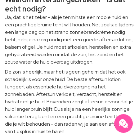
echt nodig?
Ja, dat is het zeker - als je tenminste een mooie huid en
een prachtige bruine teint wilt houden. Net zoals je tijdens
een lange dag op het strand zonnebrandcrème nodig
hebt, heb je nazorg nodig met een goede aftersun lotion,
balsem of gel. Je huid moet afkoelen, herstellen en extra
gehydrateerd worden omdat de zon, het zand en het
zoute water de huid overdag uitdrogen.
De zon is heerlijk, maar het is geen geheim dat het ook
schadelijk is voor onze huid. De beste aftersun lotion
fungeert als essentiële huidverzorging na het
zonnebaden. Aftersun verkoelt, verzacht, herstelt en
hydrateert je huid. Bovendien zorgt aftersun ervoor dat je
huid langer bruin blijft. Dus als je na een heerlijke zonnige
vakantie terug bent en een prachtige bruine teint hebt
die je wilt behouden - dan raden wij je aan een aftersun
van Luxplus in huis te halen.