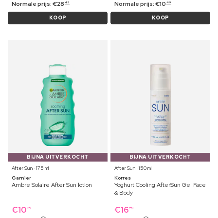
Normale prijs:
€
28
Normale prijs:
€
10
49
49
KOOP
KOOP
BIJNA UITVERKOCHT
BIJNA UITVERKOCHT
After Sun ⋅ 175 ml
After Sun ⋅ 150 ml
Garnier
Korres
Ambre Solaire After Sun lotion
Yoghurt Cooling AfterSun Gel Face
& Body
€
10
€
16
29
59