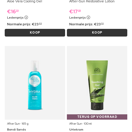
Aloe Vera Cooling Gel
After-Sun Restorative Lotion
€
16
€
17
39
09
Ledenprijs
Ledenprijs
Normale prijs:
€
23
Normale prijs:
€
23
99
39
KOOP
KOOP
TERUG OP VOORRAAD
After Sun ⋅ 165 g
After Sun ⋅ 100 ml
Bondi Sands
Urtekram