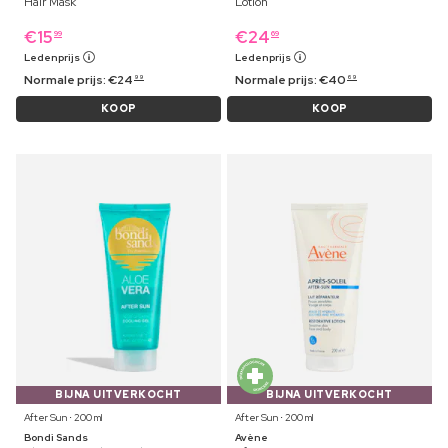
Hair Mask
Lotion
€
15
€
24
99
69
Ledenprijs
Ledenprijs
Normale prijs:
€
24
Normale prijs:
€
40
99
69
KOOP
KOOP
BIJNA UITVERKOCHT
BIJNA UITVERKOCHT
After Sun ⋅ 200 ml
After Sun ⋅ 200 ml
Bondi Sands
Avène