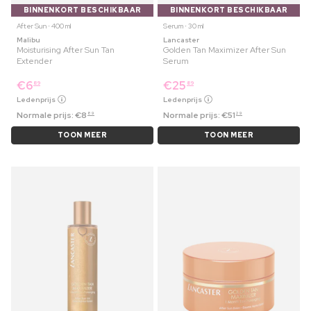
BINNENKORT BESCHIKBAAR
BINNENKORT BESCHIKBAAR
After Sun ⋅ 400 ml
Serum ⋅ 30 ml
Malibu
Lancaster
Moisturising After Sun Tan
Golden Tan Maximizer After Sun
Extender
Serum
€
6
€
25
89
89
Ledenprijs
Ledenprijs
Normale prijs:
€
8
Normale prijs:
€
51
89
29
TOON MEER
TOON MEER