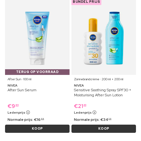
BUNDEL PRIJS
TERUG OP VOORRAAD
After Sun ⋅ 100 ml
Zonnebrandcrème ⋅ 200 ml + 200 ml
NIVEA
NIVEA
After Sun Serum
Sensitive Soothing Spray SPF30 +
Moisturising After Sun Lotion
€
9
€
21
89
49
Ledenprijs
Ledenprijs
Normale prijs:
€
16
Normale prijs:
€
34
99
29
KOOP
KOOP