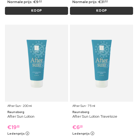
Normale prijs:
€
9
Normale prijs:
€
31
99
69
KOOP
KOOP
After Sun ⋅ 200 ml
After Sun ⋅ 75 ml
Raunsborg
Raunsborg
After Sun Lotion
After Sun Lotion Travelsize
€
19
€
6
69
09
Ledenprijs
Ledenprijs