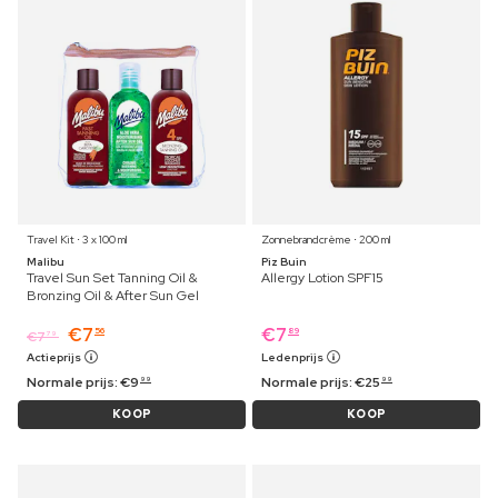
Travel Kit ⋅ 3 x 100 ml
Zonnebrandcrème ⋅ 200 ml
Malibu
Piz Buin
Travel Sun Set Tanning Oil &
Allergy Lotion SPF15
Bronzing Oil & After Sun Gel
€
7
€
7
56
89
€
7
79
Actieprijs
Ledenprijs
Normale prijs:
€
9
Normale prijs:
€
25
99
99
KOOP
KOOP