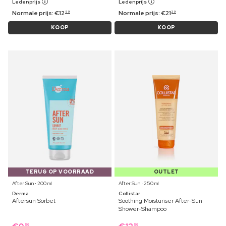
Ledenprijs
Ledenprijs
Normale prijs:
€
12
Normale prijs:
€
21
99
29
KOOP
KOOP
TERUG OP VOORRAAD
OUTLET
After Sun ⋅ 200 ml
After Sun ⋅ 250 ml
Derma
Collistar
Aftersun Sorbet
Soothing Moisturiser After-Sun
Shower-Shampoo
59
59