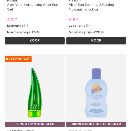
Malibu
Piz Buin
Aloe Vera Moisturising After Sun
After Sun Soothing & Cooling
Gel
Moisturising Lotion
€
3
€
8
79
49
Ledenprijs
Ledenprijs
Normale prijs:
€
5
Normale prijs:
€
20
49
99
KOOP
KOOP
BESPAAR
€2
24
TERUG OP VOORRAAD
BINNENKORT BESCHIKBAAR
Gezichtsgel ⋅ 250 ml
After Sun ⋅ 200 ml