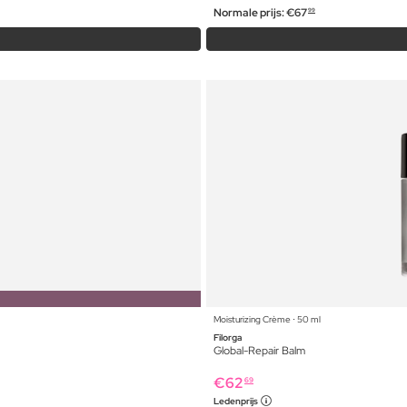
Normale prijs:
€
67
99
Moisturizing Crème ⋅ 50 ml
Filorga
Global-Repair Balm
€
62
69
Ledenprijs