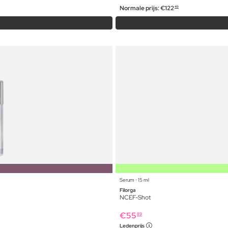
Normale prijs:
€
122
49
Serum ⋅ 15 ml
Filorga
NCEF-Shot
€
55
89
Ledenprijs