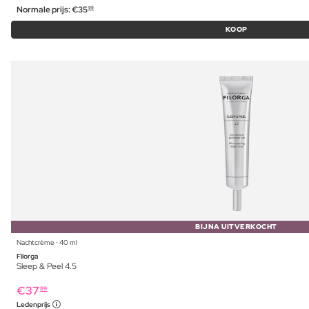
Normale prijs:
€
35
99
KOOP
BIJNA UITVERKOCHT
Nachtcrème ⋅ 40 ml
Filorga
Sleep & Peel 4.5
€
37
89
Ledenprijs