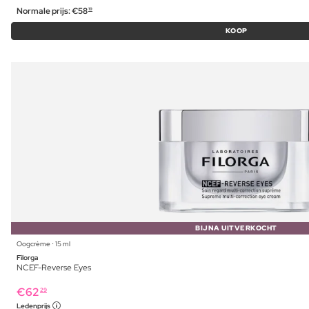
Normale prijs:
€
58
19
KOOP
BIJNA UITVERKOCHT
Oogcrème ⋅ 15 ml
Filorga
NCEF-Reverse Eyes
€
62
29
Ledenprijs