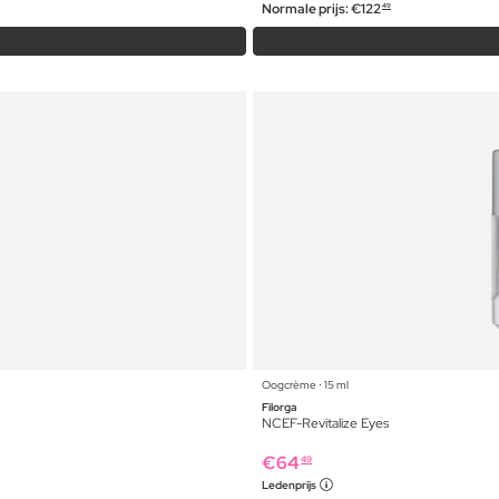
Normale prijs:
€
122
49
Oogcrème ⋅ 15 ml
Filorga
NCEF-Revitalize Eyes
€
64
49
Ledenprijs