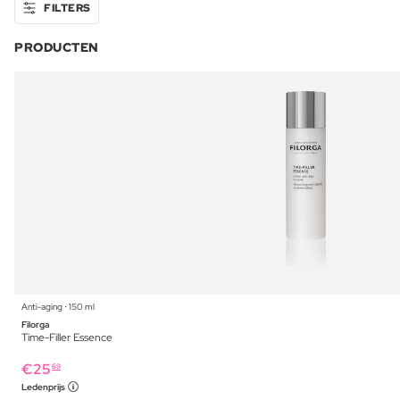
FILTERS
PRODUCTEN
Anti-aging ⋅ 150 ml
Filorga
Time-Filler Essence
€
25
69
Ledenprijs