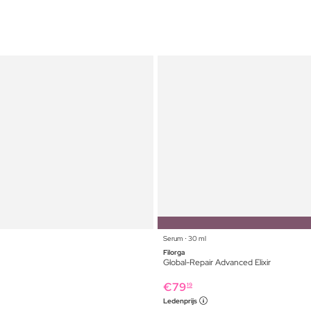
Serum ⋅ 30 ml
Filorga
Global-Repair Advanced Elixir
€
79
19
Ledenprijs