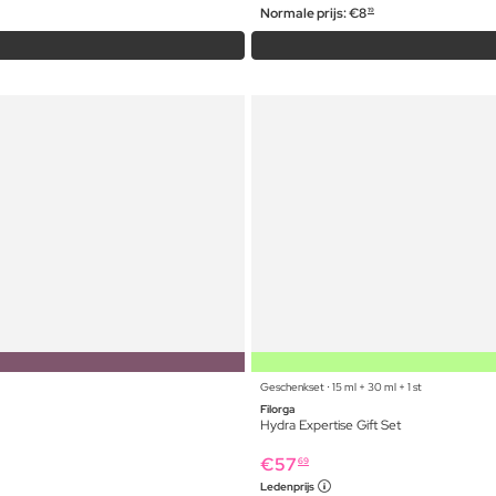
Normale prijs:
€
8
19
Geschenkset ⋅ 15 ml + 30 ml + 1 st
Filorga
Hydra Expertise Gift Set
€
57
69
Ledenprijs