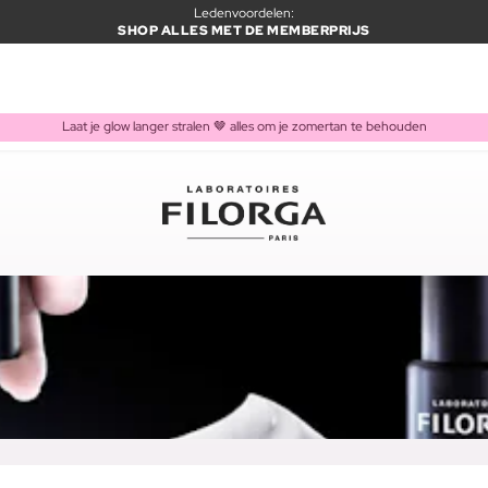
Ledenvoordelen:
SHOP ALLES MET DE MEMBERPRIJS
Laat je glow langer stralen 🤎 alles om je zomertan te behouden