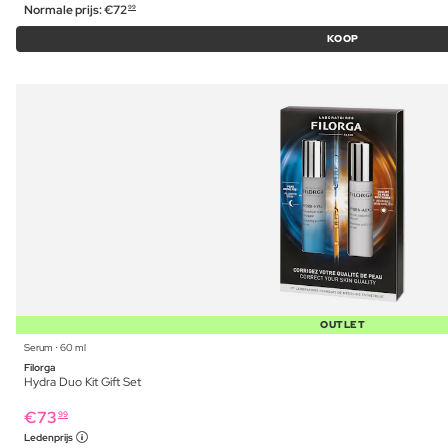
Normale prijs:
€
72
99
KOOP
OUTLET
Serum ⋅ 60 ml
Filorga
Hydra Duo Kit Gift Set
€
73
99
Ledenprijs