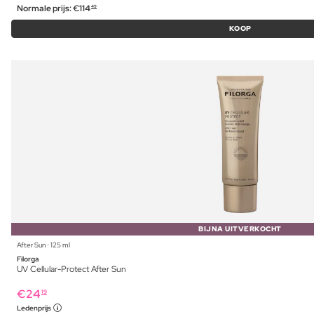
Normale prijs:
€
114
49
KOOP
BIJNA UITVERKOCHT
After Sun ⋅ 125 ml
Filorga
UV Cellular-Protect After Sun
€
24
19
Ledenprijs