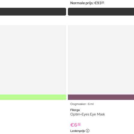
Normale prijs:
€
93
69
Oogmasker ⋅ 6 ml
Filorga
Optim-Eyes Eye Mask
€
6
49
Ledenprijs