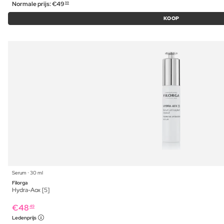
Normale prijs:
€
49
99
KOOP
Serum ⋅ 30 ml
Filorga
Hydra-Aox [5]
€
48
49
Ledenprijs