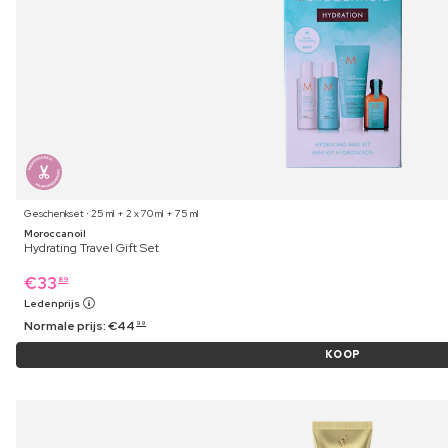
Geschenkset ⋅ 25 ml + 2 x 70 ml + 75 ml
Moroccanoil
Hydrating Travel Gift Set
€
33
89
Ledenprijs
Normale prijs:
€
44
99
KOOP