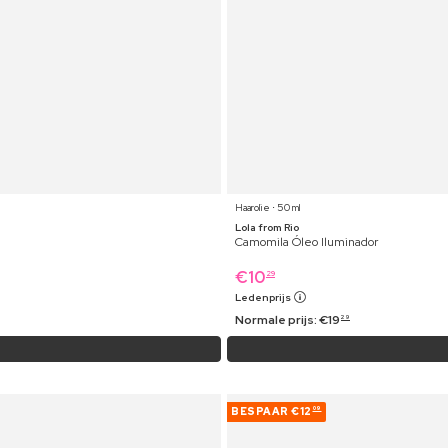
Haarolie ⋅ 50 ml
Lola from Rio
Camomila Óleo Iluminador
€
10
29
Ledenprijs
Normale prijs:
€
19
29
BESPAAR
€12
09