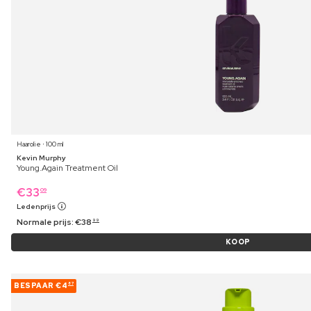
Haarolie ⋅ 100 ml
Kevin Murphy
Young.Again Treatment Oil
€
33
09
Ledenprijs
Normale prijs:
€
38
99
KOOP
BESPAAR
€4
87