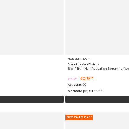
Haarserum ⋅ 100 ml
Scandinavian Biolabs
Bio-Pilixin Hair Activation Serum for 
€
29
28
€
30
19
Actieprijs
Normale prijs:
€
59
99
BESPAAR
€4
93