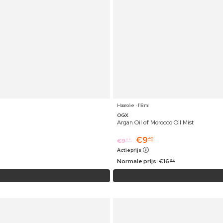
Haarolie ⋅ 118 ml
OGX
Argan Oil of Morocco Oil Mist
€
9
40
€
9
69
Actieprijs
Normale prijs:
€
16
99