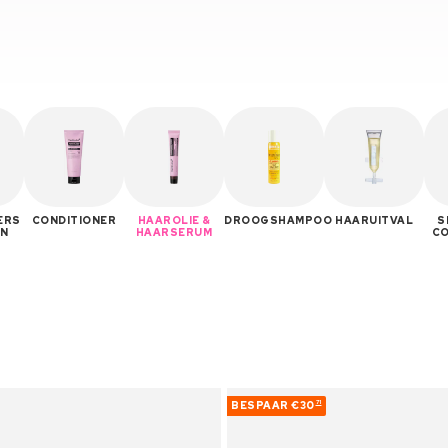
ERS
CONDITIONER
HAAROLIE &
DROOGSHAMPOO
HAARUITVAL
S
IN
HAARSERUM
CO
BESPAAR
€30
71