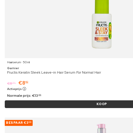
Haarserum ⋅ 50 ml
Garnier
Fructis Keratin Sleek Leave-in Hair Serum For Normal Hair
€
8
62
€
8
89
Actieprijs
Normale prijs:
€
13
49
KOOP
BESPAAR
€3
89