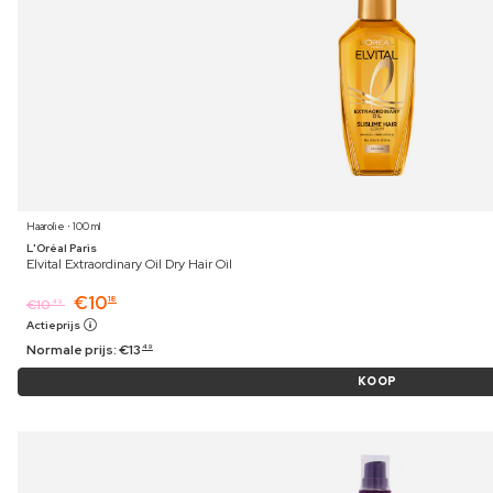
Haarolie ⋅ 100 ml
L'Oréal Paris
Elvital Extraordinary Oil Dry Hair Oil
€
10
18
€
10
49
Actieprijs
Normale prijs:
€
13
49
KOOP