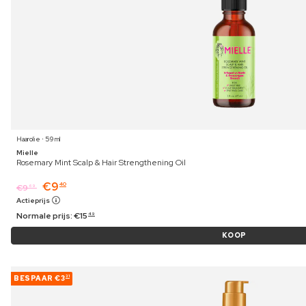
Haarolie ⋅ 59 ml
Mielle
Rosemary Mint Scalp & Hair Strengthening Oil
€
9
40
€
9
69
Actieprijs
Normale prijs:
€
15
49
KOOP
BESPAAR
€3
31