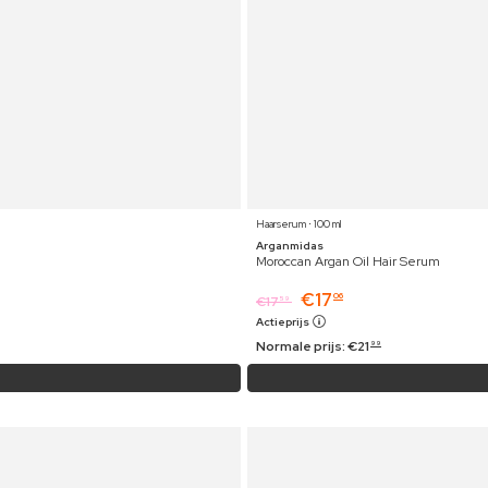
Haarserum ⋅ 100 ml
Arganmidas
Moroccan Argan Oil Hair Serum
€
17
06
€
17
59
Actieprijs
Normale prijs:
€
21
99