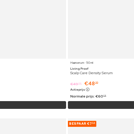
Haarserum ⋅ 50 ml
Living Proof
Scalp Care Density Serum
€
48
20
€
49
69
Actieprijs
Normale prijs:
€
60
29
BESPAAR
€7
59