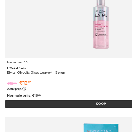
Haarserum ⋅ 150 ml
L'Oréal Paris
Elvital Glycolic Gloss Leave-in Serum
€
12
60
€
12
99
Actieprijs
Normale prijs:
€
16
49
KOOP