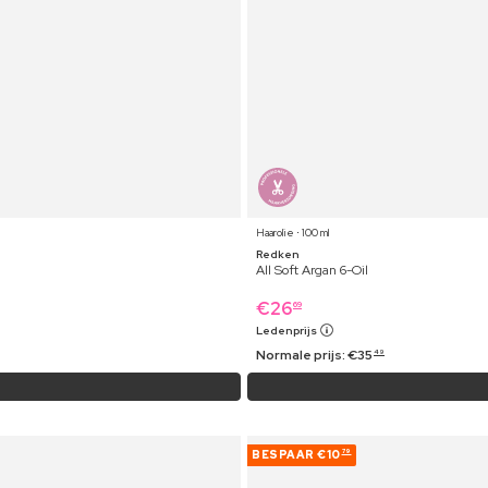
Haarolie ⋅ 100 ml
Redken
All Soft Argan 6-Oil
€
26
69
Ledenprijs
Normale prijs:
€
35
49
BESPAAR
€10
79