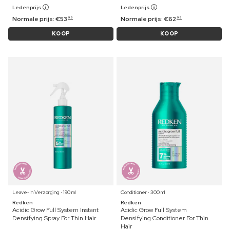
Ledenprijs
Ledenprijs
Normale prijs:
€
53
Normale prijs:
€
62
99
99
KOOP
KOOP
Leave-In Verzorging ⋅ 190 ml
Conditioner ⋅ 300 ml
Redken
Redken
Acidic Grow Full System Instant
Acidic Grow Full System
Densifying Spray For Thin Hair
Densifying Conditioner For Thin
Hair