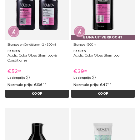
BIJNA UITVERKOCHT
Shampoo en Conditioner ⋅ 2 x 300 ml
Shampoo ⋅ 500 ml
Redken
Redken
Acidic Color Gloss Shampoo &
Acidic Color Gloss Shampoo
Conditioner
€
52
€
39
69
99
Ledenprijs
Ledenprijs
Normale prijs:
€
136
Normale prijs:
€
47
49
79
KOOP
KOOP