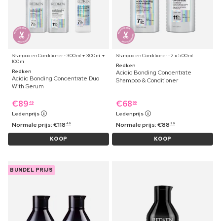
Shampoo en Conditioner ⋅ 300 ml + 300 ml +
Shampoo en Conditioner ⋅ 2 x 500 ml
100 ml
Redken
Redken
Acidic Bonding Concentrate
Acidic Bonding Concentrate Duo
Shampoo & Conditioner
With Serum
€
89
€
68
49
99
Ledenprijs
Ledenprijs
Normale prijs:
€
118
Normale prijs:
€
88
49
99
KOOP
KOOP
BUNDEL PRIJS