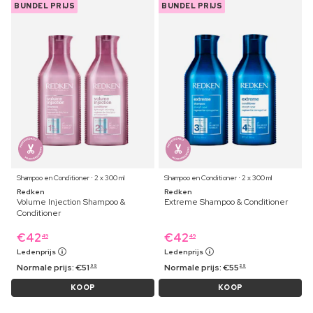
BUNDEL PRIJS
BUNDEL PRIJS
Shampoo en Conditioner ⋅ 2 x 300 ml
Shampoo en Conditioner ⋅ 2 x 300 ml
Redken
Redken
Volume Injection Shampoo &
Extreme Shampoo & Conditioner
Conditioner
€
42
€
42
49
49
Ledenprijs
Ledenprijs
Normale prijs:
€
51
Normale prijs:
€
55
99
29
KOOP
KOOP