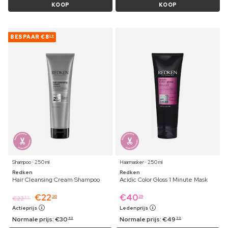
KOOP
KOOP
BESPAAR
€8
29
Shampoo ⋅ 250 ml
Haarmasker ⋅ 250 ml
Redken
Redken
Hair Cleansing Cream Shampoo
Acidic Color Gloss 1 Minute Mask
€
22
€
40
20
29
€
22
89
Actieprijs
Ledenprijs
Normale prijs:
€
30
Normale prijs:
€
49
49
99