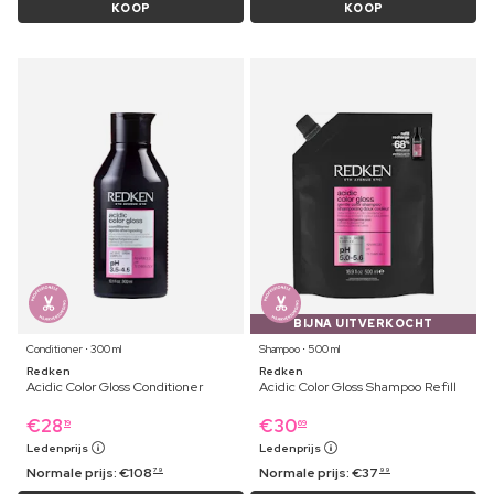
KOOP
KOOP
BIJNA UITVERKOCHT
Conditioner ⋅ 300 ml
Shampoo ⋅ 500 ml
Redken
Redken
Acidic Color Gloss Conditioner
Acidic Color Gloss Shampoo Refill
€
28
€
30
19
69
Ledenprijs
Ledenprijs
Normale prijs:
€
108
Normale prijs:
€
37
79
99