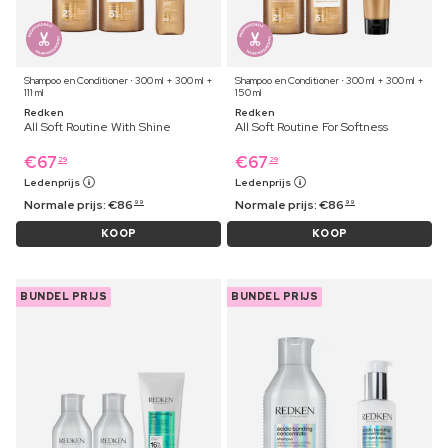
Shampoo en Conditioner ⋅ 300 ml + 300 ml +
Shampoo en Conditioner ⋅ 300 ml + 300 ml +
111 ml
150 ml
Redken
Redken
All Soft Routine With Shine
All Soft Routine For Softness
€
67
€
67
29
29
Ledenprijs
Ledenprijs
Normale prijs:
€
86
Normale prijs:
€
86
99
99
KOOP
KOOP
BUNDEL PRIJS
BUNDEL PRIJS