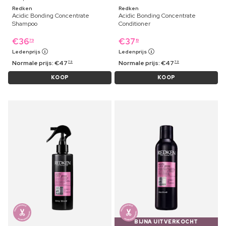
Redken
Redken
Acidic Bonding Concentrate
Acidic Bonding Concentrate
Shampoo
Conditioner
€
36
€
37
79
19
Ledenprijs
Ledenprijs
Normale prijs:
€
47
Normale prijs:
€
47
79
79
KOOP
KOOP
BIJNA UITVERKOCHT