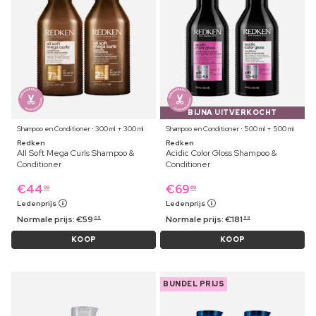
BIJNA UITVERKOCHT
Shampoo en Conditioner ⋅ 300 ml + 300 ml
Shampoo en Conditioner ⋅ 500 ml + 500 ml
Redken
Redken
All Soft Mega Curls Shampoo &
Acidic Color Gloss Shampoo &
Conditioner
Conditioner
€
44
€
69
99
69
Ledenprijs
Ledenprijs
Normale prijs:
€
59
Normale prijs:
€
181
69
99
KOOP
KOOP
BUNDEL PRIJS