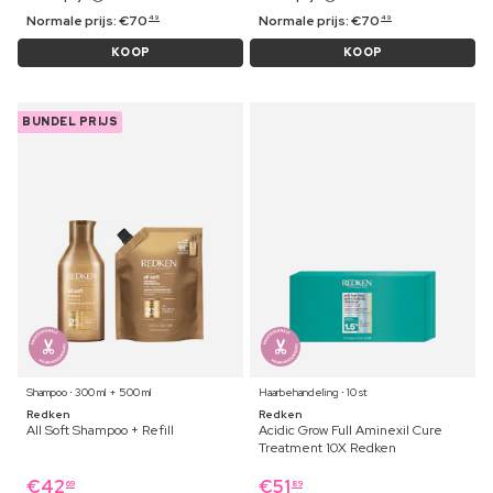
Normale prijs:
€
70
Normale prijs:
€
70
49
49
KOOP
KOOP
BUNDEL PRIJS
Shampoo ⋅ 300 ml + 500 ml
Haarbehandeling ⋅ 10 st
Redken
Redken
All Soft Shampoo + Refill
Acidic Grow Full Aminexil Cure
Treatment 10X Redken
€
42
€
51
69
89