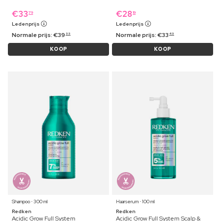
€
33
€
28
79
19
Ledenprijs
Ledenprijs
Normale prijs:
€
39
Normale prijs:
€
33
99
49
KOOP
KOOP
Shampoo ⋅ 300 ml
Haarserum ⋅ 100 ml
Redken
Redken
Acidic Grow Full System
Acidic Grow Full System Scalp &