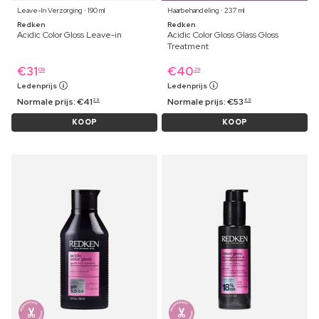
Leave-In Verzorging ⋅ 190 ml
Haarbehandeling ⋅ 237 ml
Redken
Redken
Acidic Color Gloss Leave-in
Acidic Color Gloss Glass Gloss
Treatment
€
31
€
40
09
29
Ledenprijs
Ledenprijs
Normale prijs:
€
41
Normale prijs:
€
53
29
69
KOOP
KOOP