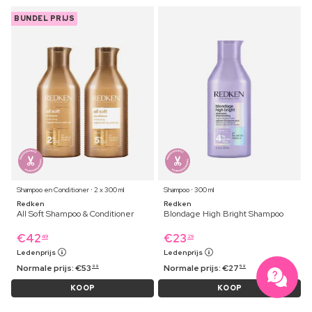
BUNDEL PRIJS
Shampoo en Conditioner ⋅ 2 x 300 ml
Shampoo ⋅ 300 ml
Redken
Redken
All Soft Shampoo & Conditioner
Blondage High Bright Shampoo
€
42
€
23
49
29
Ledenprijs
Ledenprijs
Normale prijs:
€
53
Normale prijs:
€
27
99
59
KOOP
KOOP