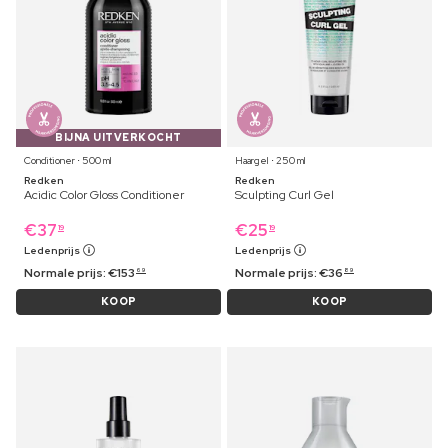
BIJNA UITVERKOCHT
Conditioner ⋅ 500 ml
Haargel ⋅ 250 ml
Redken
Redken
Acidic Color Gloss Conditioner
Sculpting Curl Gel
€
37
€
25
19
19
Ledenprijs
Ledenprijs
Normale prijs:
€
153
Normale prijs:
€
36
69
89
KOOP
KOOP