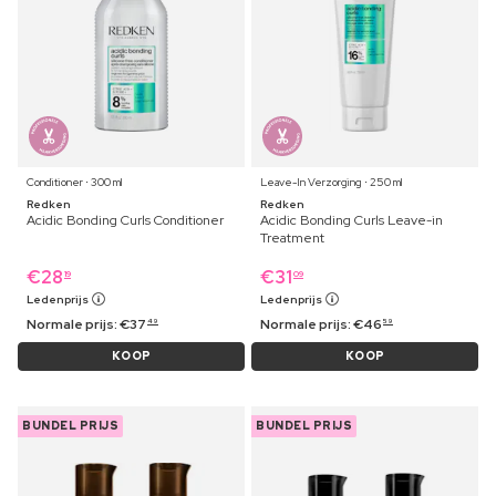
Conditioner ⋅ 300 ml
Leave-In Verzorging ⋅ 250 ml
Redken
Redken
Acidic Bonding Curls Conditioner
Acidic Bonding Curls Leave-in
Treatment
€
28
€
31
19
09
Ledenprijs
Ledenprijs
Normale prijs:
€
37
Normale prijs:
€
46
49
59
KOOP
KOOP
BUNDEL PRIJS
BUNDEL PRIJS