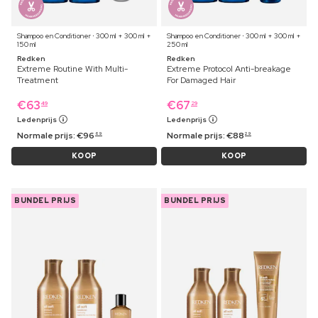
Shampoo en Conditioner ⋅ 300 ml + 300 ml +
Shampoo en Conditioner ⋅ 300 ml + 300 ml +
150 ml
250 ml
Redken
Redken
Extreme Routine With Multi-
Extreme Protocol Anti-breakage
Treatment
For Damaged Hair
€
63
€
67
49
29
Ledenprijs
Ledenprijs
Normale prijs:
€
96
Normale prijs:
€
88
69
29
KOOP
KOOP
BUNDEL PRIJS
BUNDEL PRIJS