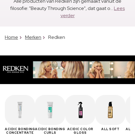
Alle producten van Redken zijn gemaakt vanuit de
filosofie: "Beauty Through Science", dat gaat o...
Lees
verder
Home
Merken
Redken
ACIDIC BONDING
ACIDIC BONDING
ACIDIC COLOR
ALL SOFT
ALL 
CONCENTRATE
CURLS
GLOSS