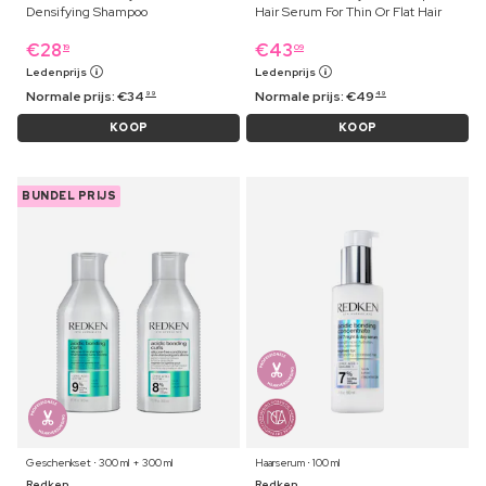
Densifying Shampoo
Hair Serum For Thin Or Flat Hair
€
28
€
43
19
09
Ledenprijs
Ledenprijs
Normale prijs:
€
34
Normale prijs:
€
49
99
49
KOOP
KOOP
BUNDEL PRIJS
Geschenkset ⋅ 300 ml + 300 ml
Haarserum ⋅ 100 ml
Redken
Redken