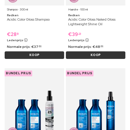
Shampoo ⋅ 300 ml
Haarolie ⋅ 100 ml
Redken
Redken
Acidic Color Gloss Shampoo
Acidic Color Gloss Naked Gloss
Lightweight Shine Oil
€
28
€
39
19
29
Ledenprijs
Ledenprijs
Normale prijs:
€
37
Normale prijs:
€
48
49
49
KOOP
KOOP
BUNDEL PRIJS
BUNDEL PRIJS