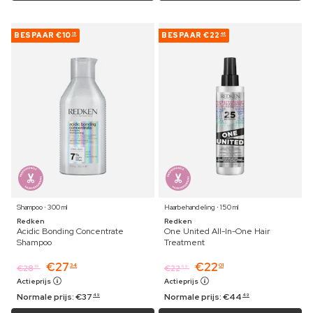
BESPAAR
€10
BESPAAR
€22
15
48
Shampoo ⋅ 300 ml
Haarbehandeling ⋅ 150 ml
Redken
Redken
Acidic Bonding Concentrate
One United All-In-One Hair
Shampoo
Treatment
€
27
€
22
34
01
€
28
€
22
19
69
Actieprijs
Actieprijs
Normale prijs:
€
37
Normale prijs:
€
44
49
49