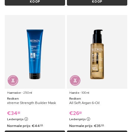
KOOP
KOOP
Haarmasker ⋅ 250 ml
Haarolie ⋅ 100 ml
Redken
Redken
xtreme Strength Builder Mask
All Soft Argan 6-Oil
€
34
€
26
69
69
Ledenprijs
Ledenprijs
Normale prijs:
€
44
Normale prijs:
€
35
49
49