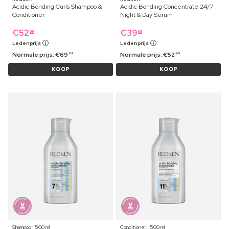
Acidic Bonding Curls Shampoo &
Acidic Bonding Concentrate 24/7
Conditioner
Night & Day Serum
€
52
€
39
69
69
Ledenprijs
Ledenprijs
Normale prijs:
€
69
Normale prijs:
€
52
99
49
KOOP
KOOP
Shampoo ⋅ 500 ml
Conditioner ⋅ 500 ml