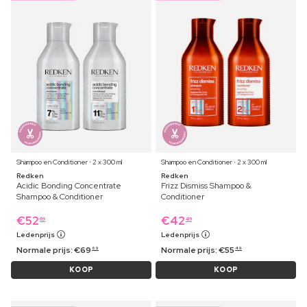
Shampoo en Conditioner ⋅ 2 x 300 ml
Shampoo en Conditioner ⋅ 2 x 300 ml
Redken
Redken
Acidic Bonding Concentrate
Frizz Dismiss Shampoo &
Shampoo & Conditioner
Conditioner
€
52
€
42
69
49
Ledenprijs
Ledenprijs
Normale prijs:
€
69
Normale prijs:
€
55
69
49
KOOP
KOOP