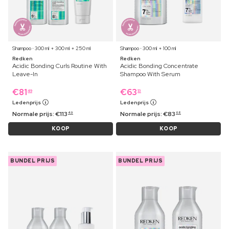
Shampoo ⋅ 300 ml + 300 ml + 250 ml
Shampoo ⋅ 300 ml + 100 ml
Redken
Redken
Acidic Bonding Curls Routine With
Acidic Bonding Concentrate
Leave-In
Shampoo With Serum
€
81
€
63
49
13
Ledenprijs
Ledenprijs
Normale prijs:
€
113
Normale prijs:
€
83
49
68
KOOP
KOOP
BUNDEL PRIJS
BUNDEL PRIJS