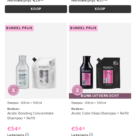
Normale prijs:
€
29
Normale prijs:
€
37
KOOP
KOOP
BUNDEL PRIJS
BUNDEL PRIJS
BIJNA UITVERKOCHT
Shampoo ⋅ 300 ml + 500 ml
Shampoo ⋅ 300 ml + 500 ml
Redken
Redken
Acidic Bonding Concentrate
Acidic Color Gloss Shampoo + Refill
Shampoo + Refill
€
54
€
54
99
99
Ledenprijs
Ledenprijs