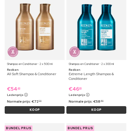
Shampoo en Conditioner ⋅ 2 x 500 ml
Shampoo en Conditioner ⋅ 2 x 300 ml
Redken
Redken
All Soft Shampoo & Conditioner
Extreme Length Shampoo &
Conditioner
€
54
€
46
49
69
Ledenprijs
Ledenprijs
Normale prijs:
€
72
Normale prijs:
€
58
29
49
KOOP
KOOP
BUNDEL PRIJS
BUNDEL PRIJS