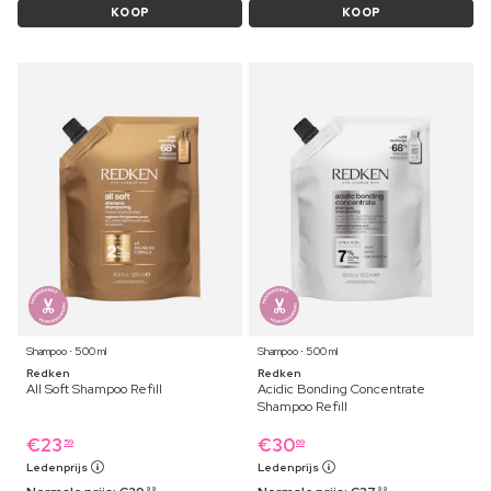
KOOP
KOOP
Shampoo ⋅ 500 ml
Shampoo ⋅ 500 ml
Redken
Redken
All Soft Shampoo Refill
Acidic Bonding Concentrate
Shampoo Refill
€
23
€
30
59
69
Ledenprijs
Ledenprijs
99
99