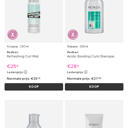
Krulspray ⋅ 250 ml
Shampoo ⋅ 300 ml
Redken
Redken
Refreshing Curl Mist
Acidic Bonding Curls Shampoo
€
25
€
28
19
19
Ledenprijs
Ledenprijs
Normale prijs:
€
35
Normale prijs:
€
37
79
49
KOOP
KOOP