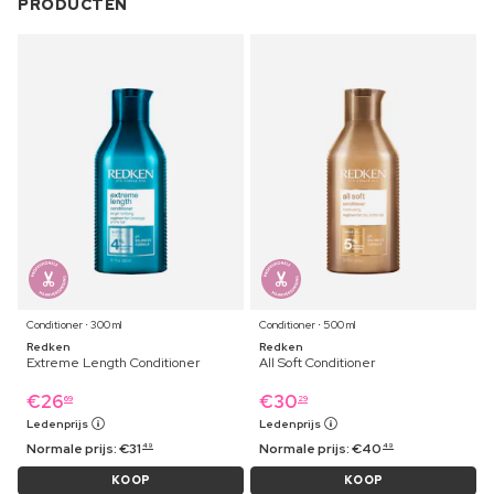
PRODUCTEN
Conditioner ⋅ 300 ml
Conditioner ⋅ 500 ml
Redken
Redken
Extreme Length Conditioner
All Soft Conditioner
€
26
€
30
69
29
Ledenprijs
Ledenprijs
Normale prijs:
€
31
Normale prijs:
€
40
49
49
KOOP
KOOP