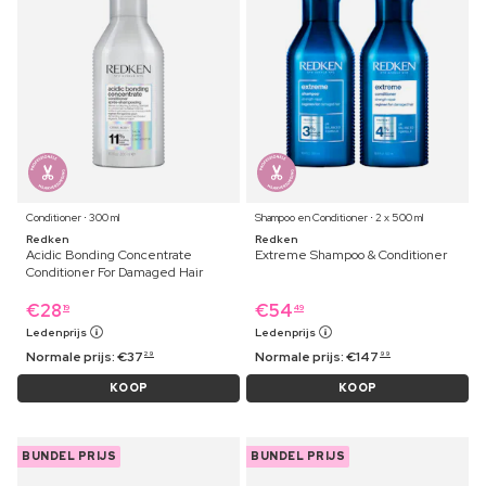
Conditioner ⋅ 300 ml
Shampoo en Conditioner ⋅ 2 x 500 ml
Redken
Redken
Acidic Bonding Concentrate
Extreme Shampoo & Conditioner
Conditioner For Damaged Hair
€
28
€
54
19
49
Ledenprijs
Ledenprijs
Normale prijs:
€
37
Normale prijs:
€
147
29
99
KOOP
KOOP
BUNDEL PRIJS
BUNDEL PRIJS