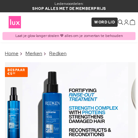
Ledenvoordelen:
SHOP ALLES MET DE MEMBERPRIJS
WORD LID
Laat je glow langer stralen 🤎 alles om je zomertan te behouden
×
Home
Merken
Redken
ITEM TOEGEVOEGD AAN
Vaak samen gekocht met
WINKELMAND
BESPAAR
€5
50