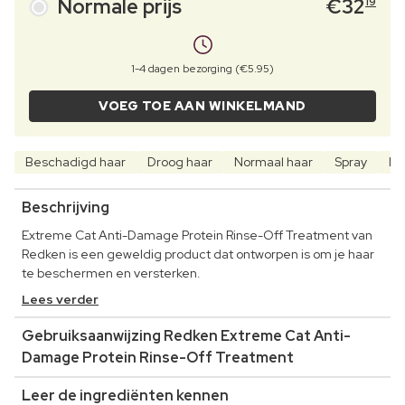
Normale prijs
€
32
19
1-4 dagen bezorging (€5.95)
VOEG TOE AAN WINKELMAND
Beschadigd haar
Droog haar
Normaal haar
Spray
In
Beschrijving
Extreme Cat Anti-Damage Protein Rinse-Off Treatment van
Redken is een geweldig product dat ontworpen is om je haar
te beschermen en versterken.
Lees verder
Gebruiksaanwijzing Redken Extreme Cat Anti-
Damage Protein Rinse-Off Treatment
Leer de ingrediënten kennen