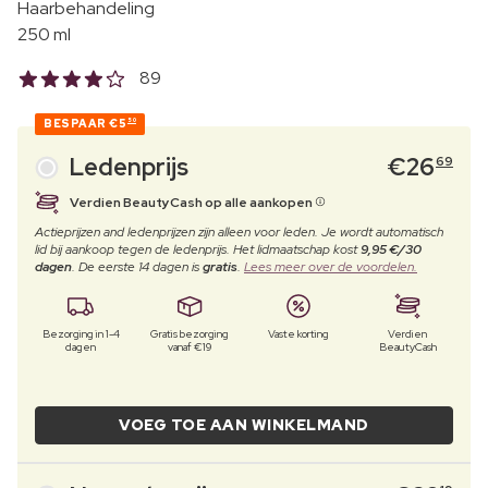
Haarbehandeling
250 ml
89
BESPAAR
€5
50
Ledenprijs
€
26
69
Verdien BeautyCash op alle aankopen
Actieprijzen and ledenprijzen zijn alleen voor leden. Je wordt automatisch
lid bij aankoop tegen de ledenprijs. Het lidmaatschap kost
9,95 €/30
dagen
. De eerste 14 dagen is
gratis
.
Lees meer over de voordelen.
Bezorging in 1-4
Gratis bezorging
Vaste korting
Verdien
dagen
vanaf €19
BeautyCash
VOEG TOE AAN WINKELMAND