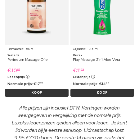
Lichaamsolie ⋅ 50 ml
Glijmiddel ⋅ 200 ml
Weleda
Durex
Perineum Massage Olie
Play Massage 2in1 Aloe Vera
€
10
€
11
89
29
Ledenprijs
Ledenprijs
Normale prijs:
€
17
Normale prijs:
€
14
09
29
KOOP
KOOP
Alle prijzen zijn inclusief BTW. Kortingen worden
weergegeven in vergelijking met de normale prijs.
Luxplus ledenprijzen gelden alleen voor leden. Je kunt
lid worden bij je eerste aankoop. Lidmaatschap kost
9,95 €/30 dagen. De eerste 14 dagen zijn gratis het