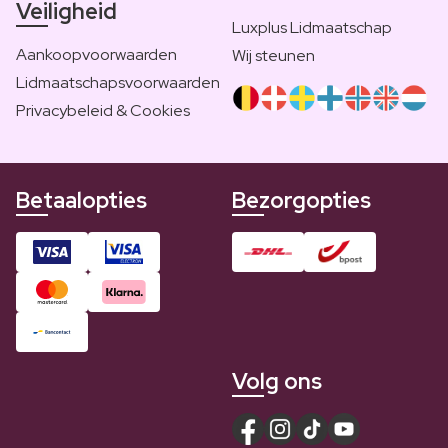
Veiligheid
Luxplus Lidmaatschap
Aankoopvoorwaarden
Wij steunen
Lidmaatschapsvoorwaarden
Privacybeleid & Cookies
Betaalopties
Bezorgopties
Volg ons