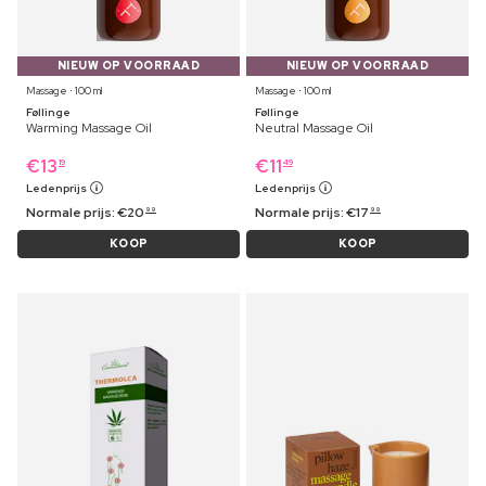
NIEUW OP VOORRAAD
NIEUW OP VOORRAAD
Massage ⋅ 100 ml
Massage ⋅ 100 ml
Føllinge
Føllinge
Warming Massage Oil
Neutral Massage Oil
€
13
€
11
19
49
Ledenprijs
Ledenprijs
Normale prijs:
€
20
Normale prijs:
€
17
99
99
KOOP
KOOP