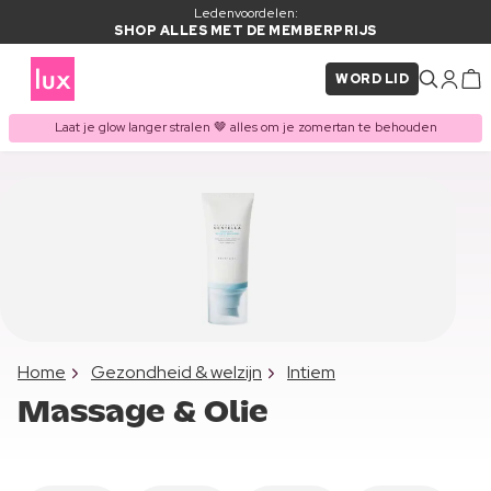
Ledenvoordelen:
SHOP ALLES MET DE MEMBERPRIJS
WORD LID
Laat je glow langer stralen 🤎 alles om je zomertan te behouden
Home
Gezondheid & welzijn
Intiem
Massage & Olie