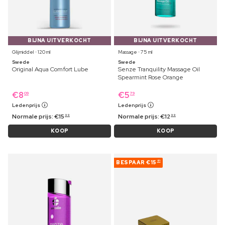
BIJNA UITVERKOCHT
BIJNA UITVERKOCHT
Glijmiddel ⋅ 120 ml
Massage ⋅ 75 ml
Swede
Swede
Original Aqua Comfort Lube
Senze Tranquility Massage Oil
Spearmint Rose Orange
€
8
€
5
09
79
Ledenprijs
Ledenprijs
Normale prijs:
€
15
Normale prijs:
€
12
99
99
KOOP
KOOP
BESPAAR
€15
81