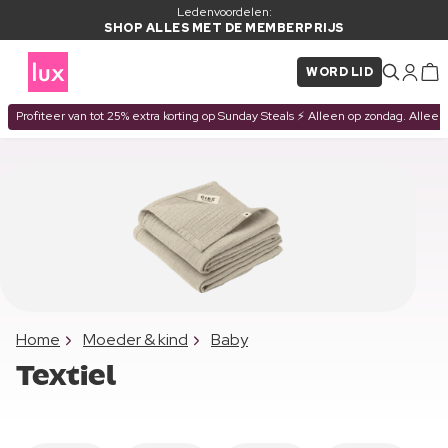
Ledenvoordelen:
SHOP ALLES MET DE MEMBERPRIJS
WORD LID
Profiteer van tot 25% extra korting op Sunday Steals ⚡ Alleen op zondag. Alleen
Home
Moeder & kind
Baby
Textiel