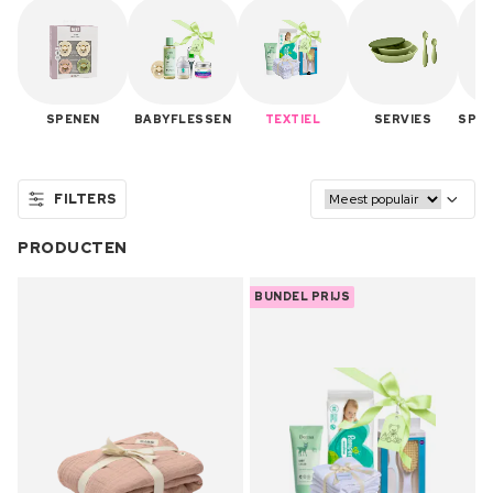
SPENEN
BABYFLESSEN
TEXTIEL
SERVIES
SPE
FILTERS
PRODUCTEN
BUNDEL PRIJS