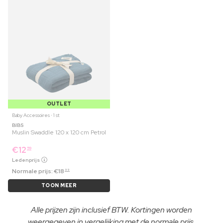
OUTLET
Baby Accessoires ⋅ 1 st
BIBS
Muslin Swaddle 120 x 120 cm Petrol
€
12
59
Ledenprijs
Normale prijs:
€
18
99
TOON MEER
Alle prijzen zijn inclusief BTW. Kortingen worden
weergegeven in vergelijking met de normale prijs.