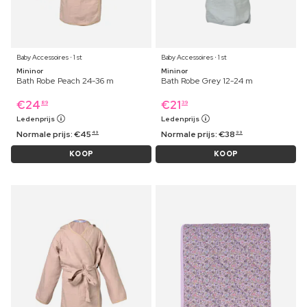
Baby Accessoires ⋅ 1 st
Baby Accessoires ⋅ 1 st
Mininor
Mininor
Bath Robe Peach 24-36 m
Bath Robe Grey 12-24 m
€
24
€
21
89
39
Ledenprijs
Ledenprijs
Normale prijs:
€
45
Normale prijs:
€
38
49
99
KOOP
KOOP