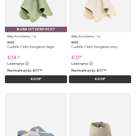
BIJNA UITVERKOCHT
Baby Accessoires ⋅ 1 st
Baby Accessoires ⋅ 1 st
BIBS
BIBS
Cuddle Cloth Kangaroo Sage
Cuddle Cloth Kangaroo Ivory
€
14
€
11
29
99
Ledenprijs
Ledenprijs
Normale prijs:
€
17
Normale prijs:
€
17
89
89
KOOP
KOOP