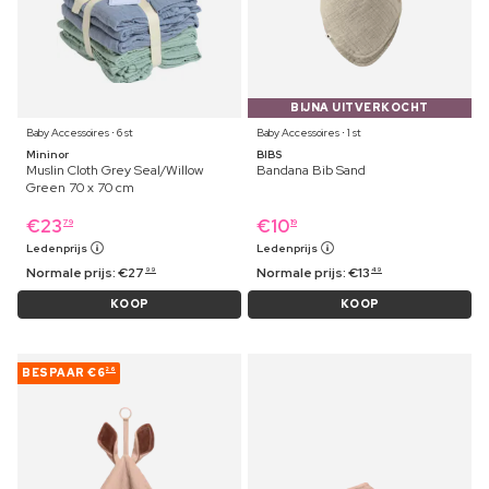
BIJNA UITVERKOCHT
Baby Accessoires ⋅ 6 st
Baby Accessoires ⋅ 1 st
Mininor
BIBS
Muslin Cloth Grey Seal/Willow
Bandana Bib Sand
Green 70 x 70 cm
€
23
€
10
79
19
Ledenprijs
Ledenprijs
Normale prijs:
€
27
Normale prijs:
€
13
99
49
KOOP
KOOP
BESPAAR
€6
26