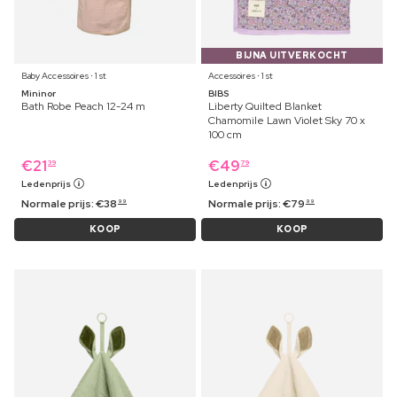
BIJNA UITVERKOCHT
Baby Accessoires ⋅ 1 st
Accessoires ⋅ 1 st
Mininor
BIBS
Bath Robe Peach 12-24 m
Liberty Quilted Blanket
Chamomile Lawn Violet Sky 70 x
100 cm
€
21
€
49
39
79
Ledenprijs
Ledenprijs
Normale prijs:
€
38
Normale prijs:
€
79
99
99
KOOP
KOOP