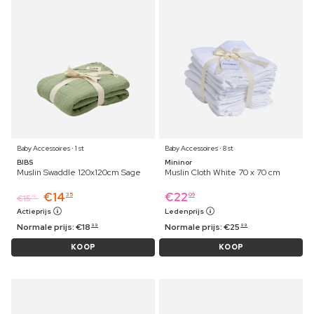
Baby Accessoires ⋅ 1 st
Baby Accessoires ⋅ 8 st
BIBS
Mininor
Muslin Swaddle 120x120cm Sage
Muslin Cloth White 70 x 70 cm
€
14
€
22
35
09
€
15
19
Actieprijs
Ledenprijs
Normale prijs:
€
18
Normale prijs:
€
25
99
99
KOOP
KOOP