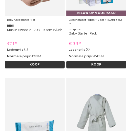
NIEUW OP VOORRAAD
Baby Accessoires ⋅ 1 st
Geschenkset ⋅ 8 pcs + 2 pcs + 100 ml + 52
ml
BIBS
Luxplus
Muslin Swaddle 120 x 120 cm Blush
Baby Starter Pack
€
11
€
33
99
29
Ledenprijs
Ledenprijs
Normale prijs:
€
18
Normale prijs:
€
45
99
69
KOOP
KOOP