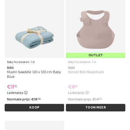
OUTLET
Baby Accessoires ⋅ 1 st
Baby Accessoires ⋅ 1 st
BIBS
BIBS
Muslin Swaddle 120 x 120 cm Baby
Dinner Bib Woodchuck
Blue
€
11
€
8
99
99
Ledenprijs
Ledenprijs
Normale prijs:
€
18
Normale prijs:
€
14
99
89
KOOP
TOON MEER