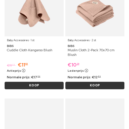
Baby Accessoires ⋅ 1 st
Baby Accessoires ⋅ 2 st
BIBS
BIBS
Cuddle Cloth Kangaroo Blush
Muslin Cloth 2-Pack 70x70 cm
Blush
€
11
€
10
63
29
€
11
99
Actieprijs
Ledenprijs
Normale prijs:
€
17
Normale prijs:
€
12
89
89
KOOP
KOOP