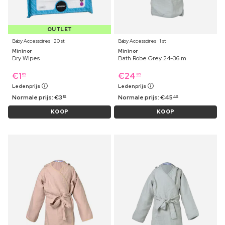
OUTLET
Baby Accessoires ⋅ 20 st
Baby Accessoires ⋅ 1 st
Mininor
Mininor
Dry Wipes
Bath Robe Grey 24-36 m
€
1
€
24
69
89
Ledenprijs
Ledenprijs
Normale prijs:
€
3
Normale prijs:
€
45
19
49
KOOP
KOOP