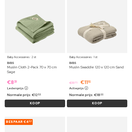
Baby Accessoires ⋅ 2 st
Baby Accessoires ⋅ 1 st
BIBS
BIBS
Muslin Cloth 2-Pack 70 x 70 cm
Muslin Swaddle 120 x 120 cm Sand
Sage
€
8
€
11
59
63
€
11
99
Ledenprijs
Actieprijs
Normale prijs:
€
12
Normale prijs:
€
18
89
99
KOOP
KOOP
BESPAAR
€4
64