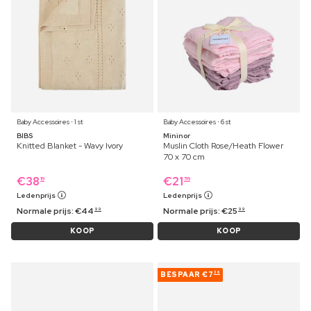
Baby Accessoires ⋅ 1 st
Baby Accessoires ⋅ 6 st
BIBS
Mininor
Knitted Blanket - Wavy Ivory
Muslin Cloth Rose/Heath Flower
70 x 70 cm
€
38
€
21
19
59
Ledenprijs
Ledenprijs
Normale prijs:
€
44
Normale prijs:
€
25
99
99
KOOP
KOOP
BESPAAR
€7
36