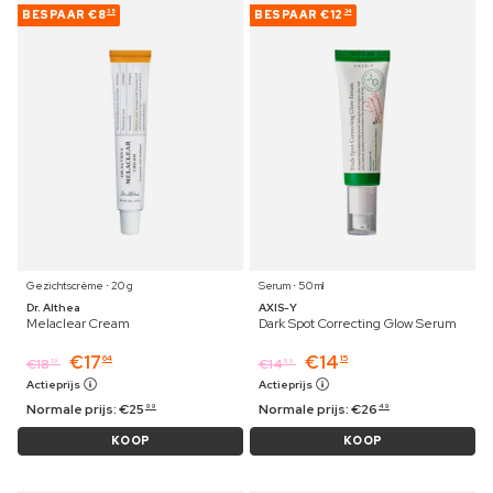
BESPAAR
€8
BESPAAR
€12
35
34
Gezichtscrème ⋅ 20 g
Serum ⋅ 50 ml
Dr. Althea
AXIS-Y
Melaclear Cream
Dark Spot Correcting Glow Serum
€
17
€
14
64
15
€
18
€
14
19
59
Actieprijs
Actieprijs
Normale prijs:
€
25
Normale prijs:
€
26
99
49
KOOP
KOOP