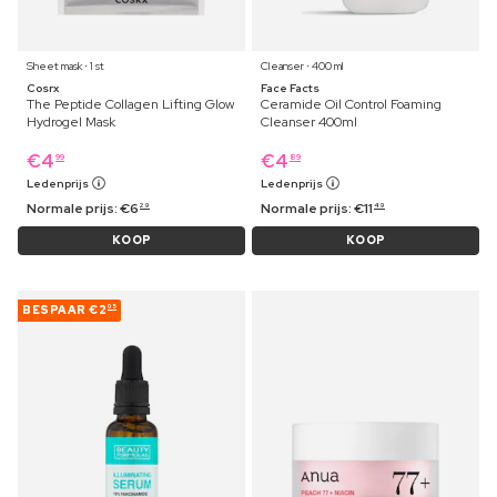
Sheet mask ⋅ 1 st
Cleanser ⋅ 400 ml
Cosrx
Face Facts
The Peptide Collagen Lifting Glow
Ceramide Oil Control Foaming
Hydrogel Mask
Cleanser 400ml
€
4
€
4
99
89
Ledenprijs
Ledenprijs
Normale prijs:
€
6
Normale prijs:
€
11
29
49
KOOP
KOOP
BESPAAR
€2
05