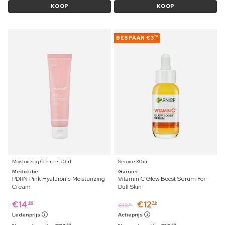
KOOP
KOOP
BESPAAR
€3
70
Moisturizing Crème ⋅ 50 ml
Serum ⋅ 30 ml
Medicube
Garnier
PDRN Pink Hyaluronic Moisturizing
Vitamin C Glow Boost Serum For
Cream
Dull Skin
€
14
€
12
89
79
€
13
19
Ledenprijs
Actieprijs
49
49