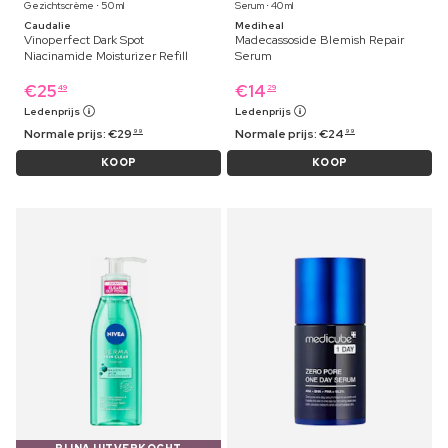
Gezichtscrème ⋅ 50 ml
Serum ⋅ 40 ml
Caudalie
Mediheal
Vinoperfect Dark Spot
Madecassoside Blemish Repair
Niacinamide Moisturizer Refill
Serum
€
25
€
14
49
29
Ledenprijs
Ledenprijs
Normale prijs:
€
29
Normale prijs:
€
24
99
99
KOOP
KOOP