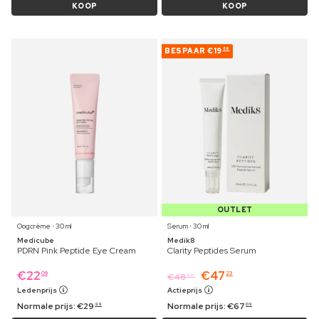
KOOP
KOOP
BESPAAR
€19
86
OUTLET
Oogcrème ⋅ 30 ml
Serum ⋅ 30 ml
Medicube
Medik8
PDRN Pink Peptide Eye Cream
Clarity Peptides Serum
€
22
€
47
09
23
€
48
69
Ledenprijs
Actieprijs
Normale prijs:
€
29
Normale prijs:
€
67
99
09