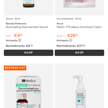
Serum ⋅ 30 ml
Gezichtscrème ⋅ 50 ml
Beauty Formulas
Anua
Illuminating Niacinamide Serum
Peach 77% Niacin Enriched Cream
€
4
€
26
94
47
€
5
€
26
19
39
Actieprijs
Actieprijs
Normale prijs:
€
6
Normale prijs:
€
37
99
99
KOOP
KOOP
BESPAAR
€4
18