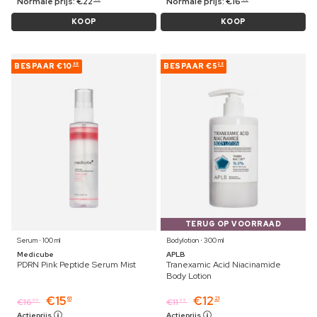
Normale prijs:
€
22
Normale prijs:
€
16
KOOP
KOOP
BESPAAR
€10
BESPAAR
€5
88
28
TERUG OP VOORRAAD
Serum ⋅ 100 ml
Bodylotion ⋅ 300 ml
Medicube
APLB
PDRN Pink Peptide Serum Mist
Tranexamic Acid Niacinamide
Body Lotion
€
15
€
12
61
21
€
16
€
11
09
99
Actieprijs
Actieprijs