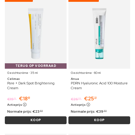
TERUG OP VOORRAAD
Gezichtscrème ⋅ 35 ml
Gezichtscrème ⋅ 60 ml
Celimax
Anua
Pore + Dark Spot Brightening
PDRN Hyaluronic Acid 100 Moisture
Cream
Cream
€
18
€
25
61
31
€
19
€
26
19
09
Actieprijs
Actieprijs
Normale prijs:
€
23
Normale prijs:
€
39
99
99
KOOP
KOOP