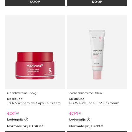
KOOP
KOOP
Gezichtscrème ⋅ 55 g
Zonnebrandcrème ⋅ 50 ml
Medicube
Medicube
TXA Niacinamide Capsule Cream
PDRN Pink Tone Up Sun Cream
€
31
€
14
29
19
Ledenprijs
Ledenprijs
Normale prijs:
€
40
Normale prijs:
€
19
49
69