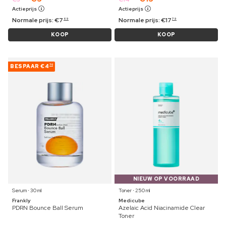
Actieprijs
Actieprijs
Normale prijs:
€
7
Normale prijs:
€
17
69
79
KOOP
KOOP
BESPAAR
€4
70
NIEUW OP VOORRAAD
Serum ⋅ 30 ml
Toner ⋅ 250 ml
Frankly
Medicube
PDRN Bounce Ball Serum
Azelaic Acid Niacinamide Clear
Toner