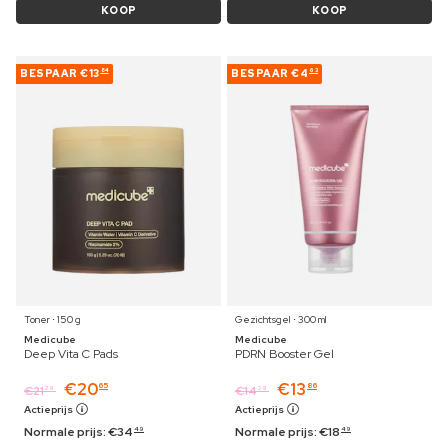
KOOP
KOOP
BESPAAR
€13
BESPAAR
€4
84
63
Toner ⋅ 150 g
Gezichtsgel ⋅ 300 ml
Medicube
Medicube
Deep Vita C Pads
PDRN Booster Gel
€
20
€
13
65
86
€
21
€
14
29
29
Actieprijs
Actieprijs
Normale prijs:
€
34
Normale prijs:
€
18
49
49