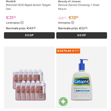
Medik8
Beauty of Joseon
Blemish SOS Rapid Action Target
Revive Serum Ginseng + Snail
Gel
Mucin
€
31
€
13
39
67
€
14
09
Ledenprijs
Actieprijs
Normale prijs:
€
43
Normale prijs:
€
22
49
49
KOOP
KOOP
BESPAAR
€7
99