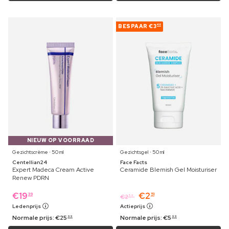
BESPAAR
€3
48
NIEUW OP VOORRAAD
Gezichtscrème ⋅ 50 ml
Gezichtsgel ⋅ 50 ml
Centellian24
Face Facts
Expert Madeca Cream Active
Ceramide Blemish Gel Moisturiser
Renew PDRN
€
19
€
2
39
51
€
2
59
Ledenprijs
Actieprijs
Normale prijs:
€
25
Normale prijs:
€
5
99
99