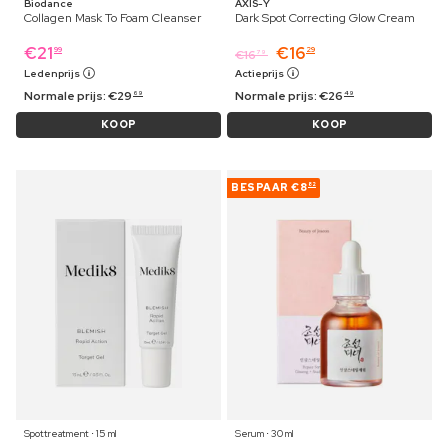
Biodance
AXIS-Y
Collagen Mask To Foam Cleanser
Dark Spot Correcting Glow Cream
€
21
€
16
99
29
€
16
79
Ledenprijs
Actieprijs
Normale prijs:
€
29
Normale prijs:
€
26
69
49
KOOP
KOOP
BESPAAR
€8
82
Spottreatment ⋅ 15 ml
Serum ⋅ 30 ml