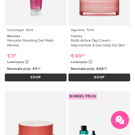
Gezichtsgel ⋅ 80 ml
Dagcrème ⋅ 50 ml
Revuele
Clarins
Revuele Sleeping Gel Mask
Multi-Active Day Cream -
Renew
Niacinamide & Sea Holly Dry Skin
€
3
€
49
19
39
Ledenprijs
Ledenprijs
Normale prijs:
€
5
Normale prijs:
€
68
79
99
KOOP
KOOP
BUNDEL PRIJS