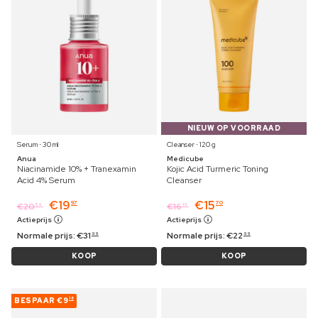
NIEUW OP VOORRAAD
Serum ⋅ 30 ml
Cleanser ⋅ 120 g
Anua
Medicube
Niacinamide 10% + Tranexamin
Kojic Acid Turmeric Toning
Acid 4% Serum
Cleanser
€
19
€
15
97
70
€
20
€
16
59
19
Actieprijs
Actieprijs
Normale prijs:
€
31
Normale prijs:
€
22
99
99
KOOP
KOOP
BESPAAR
€9
18