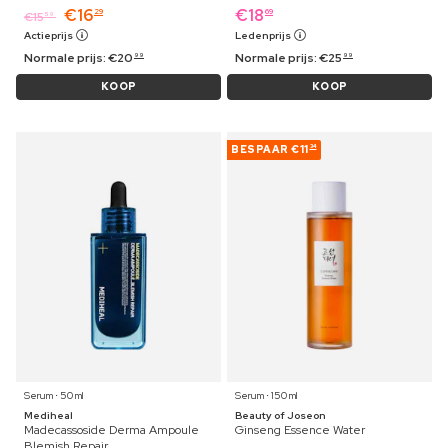
€
16
€
18
29
69
€
15
59
Actieprijs
Ledenprijs
Normale prijs:
€
20
Normale prijs:
€
25
99
99
KOOP
KOOP
BESPAAR
€11
34
Serum ⋅ 50 ml
Serum ⋅ 150 ml
Mediheal
Beauty of Joseon
Madecassoside Derma Ampoule
Ginseng Essence Water
Blemish Repair