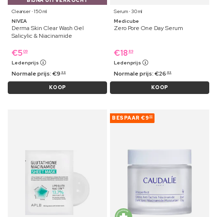
BIJNA UITVERKOCHT
Cleanser ⋅ 150 ml
Serum ⋅ 30 ml
NIVEA
Medicube
Derma Skin Clear Wash Gel
Zero Pore One Day Serum
Salicylic & Niacinamide
€
5
€
18
09
89
Ledenprijs
Ledenprijs
Normale prijs:
€
9
Normale prijs:
€
26
99
49
KOOP
KOOP
BESPAAR
€9
32