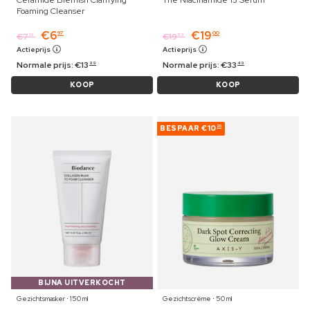
Foaming Cleanser
€
6
€
19
97
00
€
7
€
19
19
59
Actieprijs
Actieprijs
Normale prijs:
€
13
Normale prijs:
€
33
99
49
KOOP
KOOP
BESPAAR
€10
20
BIJNA UITVERKOCHT
Gezichtsmasker ⋅ 150 ml
Gezichtscrème ⋅ 50 ml