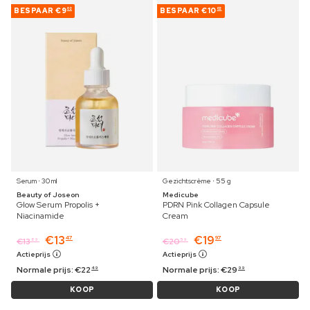
BESPAAR
€9
BESPAAR
€10
02
02
Serum ⋅ 30 ml
Gezichtscrème ⋅ 55 g
Beauty of Joseon
Medicube
Glow Serum Propolis +
PDRN Pink Collagen Capsule
Niacinamide
Cream
€
13
€
19
47
97
€
13
€
20
89
59
Actieprijs
Actieprijs
Normale prijs:
€
22
Normale prijs:
€
29
49
99
KOOP
KOOP