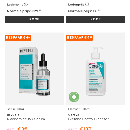
Ledenprijs
Ledenprijs
Normale prijs:
€
29
Normale prijs:
€
6
99
69
KOOP
KOOP
BESPAAR
€4
BESPAAR
€4
21
03
Serum ⋅ 30 ml
Cleanser ⋅ 236 ml
Revuele
CeraVe
Niacinamide 15% Serum
Blemish Control Cleanser
€
3
€
13
48
76
€
3
€
14
59
19