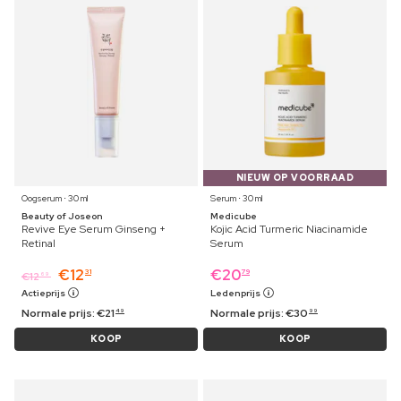
NIEUW OP VOORRAAD
Oogserum ⋅ 30 ml
Serum ⋅ 30 ml
Beauty of Joseon
Medicube
Revive Eye Serum Ginseng +
Kojic Acid Turmeric Niacinamide
Retinal
Serum
€
12
€
20
31
79
€
12
69
Actieprijs
Ledenprijs
Normale prijs:
€
21
Normale prijs:
€
30
49
99
KOOP
KOOP