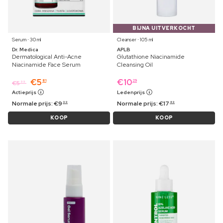
BIJNA UITVERKOCHT
Serum ⋅ 30 ml
Cleanser ⋅ 105 ml
Dr. Medica
APLB
Dermatological Anti-Acne
Glutathione Niacinamide
Niacinamide Face Serum
Cleansing Oil
€
5
€
10
81
29
€
5
99
Actieprijs
Ledenprijs
Normale prijs:
€
9
Normale prijs:
€
17
99
49
KOOP
KOOP