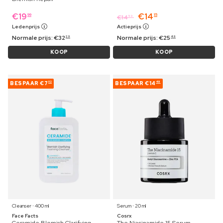
€
19
€
14
99
15
€
14
59
Ledenprijs
Actieprijs
Normale prijs:
€
32
Normale prijs:
€
25
29
49
KOOP
KOOP
BESPAAR
€7
BESPAAR
€14
02
49
Cleanser ⋅ 400 ml
Serum ⋅ 20 ml
Face Facts
Cosrx
Ceramide Blemish Clarifying
The Niacinamide 15 Serum