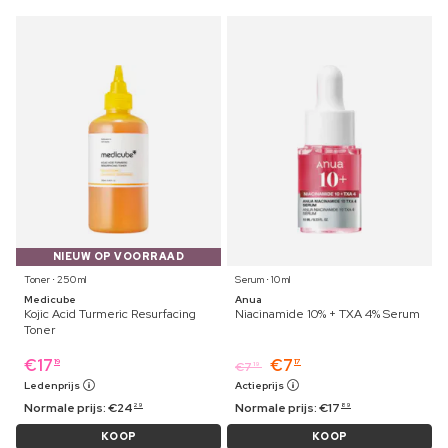
NIEUW OP VOORRAAD
Toner ⋅ 250 ml
Serum ⋅ 10 ml
Medicube
Anua
Kojic Acid Turmeric Resurfacing
Niacinamide 10% + TXA 4% Serum
Toner
€
17
€
7
19
17
€
7
19
Ledenprijs
Actieprijs
Normale prijs:
€
24
Normale prijs:
€
17
29
89
KOOP
KOOP