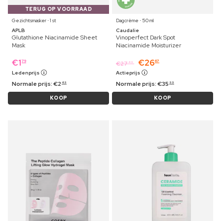
TERUG OP VOORRAAD
Gezichtsmasker ⋅ 1 st
Dagcrème ⋅ 50 ml
APLB
Caudalie
Glutathione Niacinamide Sheet
Vinoperfect Dark Spot
Mask
Niacinamide Moisturizer
€
1
€
26
79
67
€
27
49
Ledenprijs
Actieprijs
Normale prijs:
€
2
Normale prijs:
€
35
49
99
KOOP
KOOP