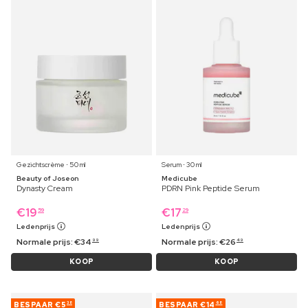
Gezichtscrème ⋅ 50 ml
Serum ⋅ 30 ml
Beauty of Joseon
Medicube
Dynasty Cream
PDRN Pink Peptide Serum
€
19
€
17
59
29
Ledenprijs
Ledenprijs
Normale prijs:
€
34
Normale prijs:
€
26
99
49
KOOP
KOOP
BESPAAR
€5
BESPAAR
€14
38
68