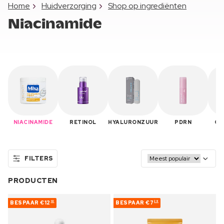
Home
Huidverzorging
Shop op ingrediënten
Niacinamide
NIACINAMIDE
RETINOL
HYALURONZUUR
PDRN
CO
FILTERS
PRODUCTEN
BESPAAR
€12
BESPAAR
€7
02
29