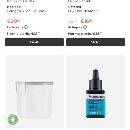
Gezichtsmasker ⋅ 10 st
Cleanser ⋅ 473 ml
Mediheal
Cetaphil
Collagen Nude Gel Mask
Oily Skin Cleanser
€
20
€
16
79
00
€
16
49
Ledenprijs
Actieprijs
Normale prijs:
€
31
Normale prijs:
€
23
99
99
KOOP
KOOP