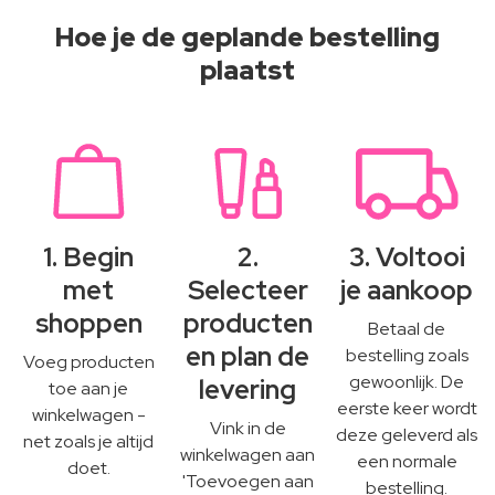
Hoe je de geplande bestelling
plaatst
1. Begin
2.
3. Voltooi
met
Selecteer
je aankoop
shoppen
producten
Betaal de
en plan de
bestelling zoals
Voeg producten
gewoonlijk. De
levering
toe aan je
eerste keer wordt
winkelwagen -
Vink in de
deze geleverd als
net zoals je altijd
winkelwagen aan
een normale
doet.
'Toevoegen aan
bestelling.