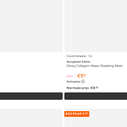
Gezichtsmasker ⋅ 1 st
Sungboon Editor
Deep Collagen Power Boosting Mask
€
5
91
€
6
09
Actieprijs
Normale prijs:
€
8
49
BESPAAR
€1
01