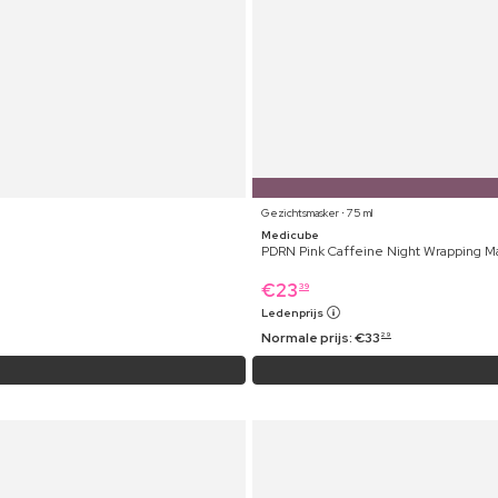
Gezichtsmasker ⋅ 75 ml
Medicube
PDRN Pink Caffeine Night Wrapping M
€
23
39
Ledenprijs
Normale prijs:
€
33
29