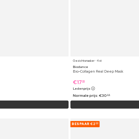
Gezichtsmasker ⋅ 4 st
Biodance
Bio-Collagen Real Deep Mask
€
17
99
Ledenprijs
Normale prijs:
€
30
99
BESPAAR
€2
58