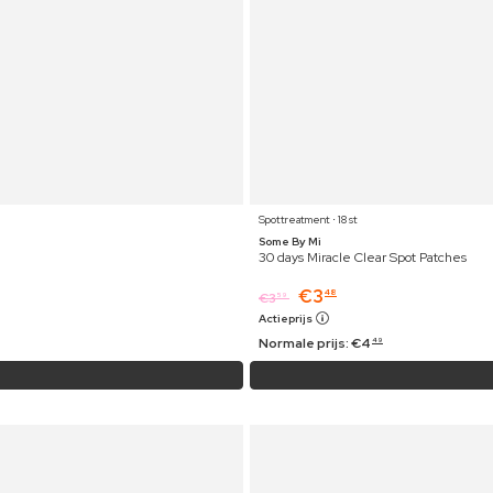
Spottreatment ⋅ 18 st
Some By Mi
30 days Miracle Clear Spot Patches
€
3
48
€
3
59
Actieprijs
Normale prijs:
€
4
49