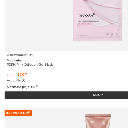
Gezichtsmasker ⋅ 1 st
Medicube
PDRN Pink Collagen Gel Mask
€
3
58
€
3
69
Actieprijs
Normale prijs:
€
5
99
KOOP
BESPAAR
€11
28