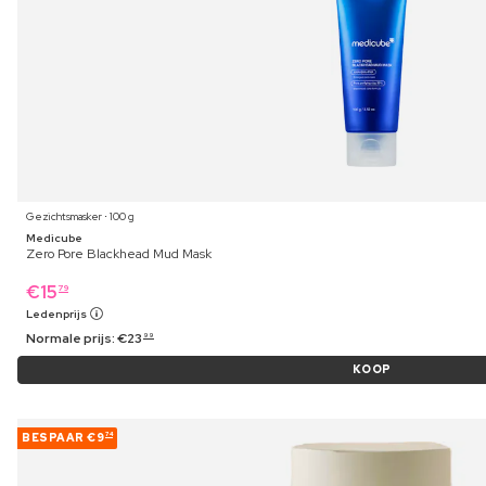
Gezichtsmasker ⋅ 100 g
Medicube
Zero Pore Blackhead Mud Mask
€
15
79
Ledenprijs
Normale prijs:
€
23
99
KOOP
BESPAAR
€9
74