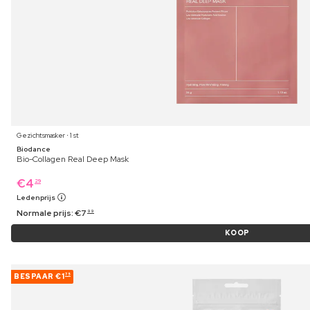
Gezichtsmasker ⋅ 1 st
Biodance
Bio-Collagen Real Deep Mask
€
4
29
Ledenprijs
Normale prijs:
€
7
99
KOOP
BESPAAR
€1
75