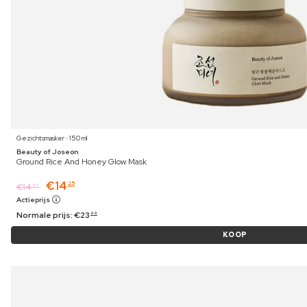
Gezichtsmasker ⋅ 150 ml
Beauty of Joseon
Ground Rice And Honey Glow Mask
€
14
25
€
14
69
Actieprijs
Normale prijs:
€
23
99
KOOP