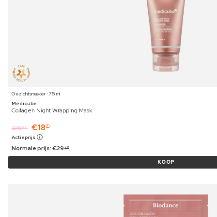
Gezichtsmasker ⋅ 75 ml
Medicube
Collagen Night Wrapping Mask
€
18
71
€
19
29
Actieprijs
Normale prijs:
€
29
99
KOOP