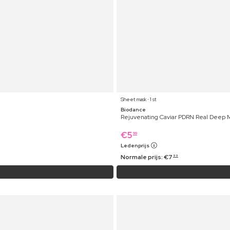
Sheet mask ⋅ 1 st
Biodance
Rejuvenating Caviar PDRN Real Deep 
€
5
99
Ledenprijs
Normale prijs:
€
7
99