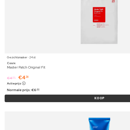
Gezichtsmasker ⋅ 24 st
Cosrx
Master Patch Original Fit
€
4
74
€
4
89
Actieprijs
Normale prijs:
€
6
49
KOOP