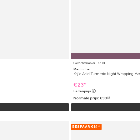
Gezichtsmasker ⋅ 75 ml
Medicube
Kojic Acid Turmeric Night Wrapping Ma
€
23
19
Ledenprijs
Normale prijs:
€
33
69
BESPAAR
€14
37