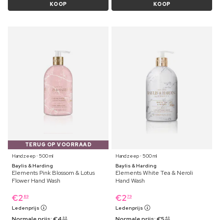
KOOP
KOOP
TERUG OP VOORRAAD
Handzeep ⋅ 500 ml
Handzeep ⋅ 500 ml
Baylis & Harding
Baylis & Harding
Elements Pink Blossom & Lotus
Elements White Tea & Neroli
Flower Hand Wash
Hand Wash
€
2
€
2
89
79
Ledenprijs
Ledenprijs
Normale prijs:
€
4
Normale prijs:
€
5
99
49