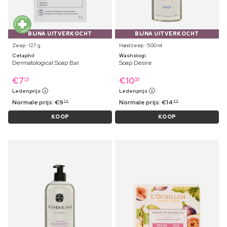
BIJNA UITVERKOCHT
BIJNA UITVERKOCHT
Zeep ⋅ 127 g
Handzeep ⋅ 500 ml
Cetaphil
Washologi
Dermatological Soap Bar
Soap Desire
€
7
€
10
79
59
Ledenprijs
Ledenprijs
Normale prijs:
€
9
Normale prijs:
€
14
79
69
KOOP
KOOP