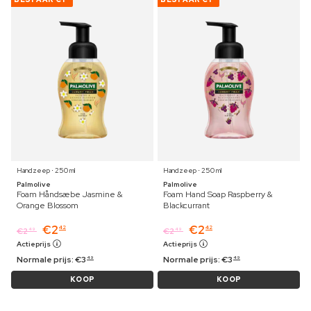
Handzeep ⋅ 250 ml
Handzeep ⋅ 250 ml
Palmolive
Palmolive
Foam Håndsæbe Jasmine &
Foam Hand Soap Raspberry &
Orange Blossom
Blackcurrant
€
2
€
2
42
42
€
2
€
2
49
49
Actieprijs
Actieprijs
Normale prijs:
€
3
Normale prijs:
€
3
49
49
KOOP
KOOP