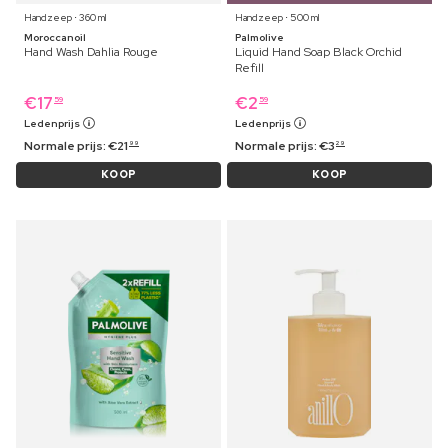
Handzeep ⋅ 360 ml
Handzeep ⋅ 500 ml
Moroccanoil
Palmolive
Hand Wash Dahlia Rouge
Liquid Hand Soap Black Orchid
Refill
€
17
€
2
59
59
Ledenprijs
Ledenprijs
Normale prijs:
€
21
Normale prijs:
€
3
99
29
KOOP
KOOP