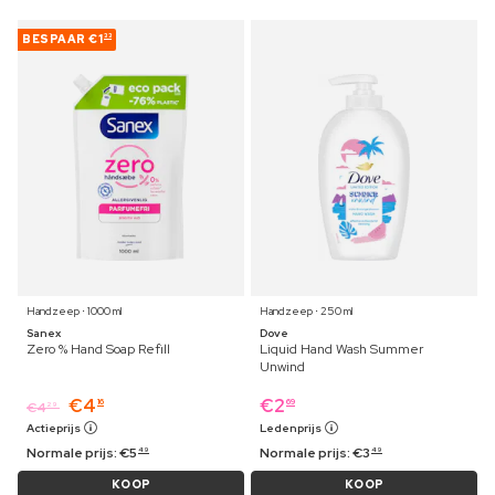
BESPAAR
€1
33
Handzeep ⋅ 1000 ml
Handzeep ⋅ 250 ml
Sanex
Dove
Zero % Hand Soap Refill
Liquid Hand Wash Summer
Unwind
€
4
€
2
16
69
€
4
29
Actieprijs
Ledenprijs
Normale prijs:
€
5
Normale prijs:
€
3
49
49
KOOP
KOOP