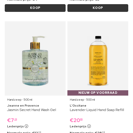
KOOP
KOOP
NIEUW OP VOORRAAD
Handzeep ⋅ 500 ml
Handzeep ⋅ 500 ml
Jeanne en Provence
L'Occitane
Jasmin Secret Hand Wash Gel
Lavender Liquid Hand Soap Refill
€
7
€
20
29
69
Ledenprijs
Ledenprijs
Normale prijs:
€
12
Normale prijs:
€
28
69
99