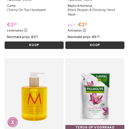
Carex
Baylis & Harding
Cherry On Top Handwash
Black Pepper & Ginseng Hand
Wash
€
2
€
2
29
71
€
2
79
Ledenprijs
Actieprijs
Normale prijs:
€
3
Normale prijs:
€
5
19
49
KOOP
KOOP
TERUG OP VOORRAAD