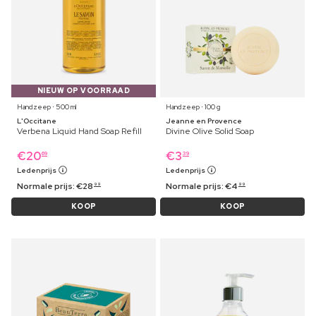
NIEUW OP VOORRAAD
Handzeep ⋅ 500 ml
Handzeep ⋅ 100 g
L'Occitane
Jeanne en Provence
Verbena Liquid Hand Soap Refill
Divine Olive Solid Soap
€
20
€
3
69
39
Ledenprijs
Ledenprijs
Normale prijs:
€
28
Normale prijs:
€
4
99
99
KOOP
KOOP