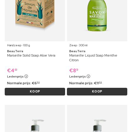
Handzeep ⋅ 100 g
Zeep ⋅ 300 ml
BeauTerra
BeauTerra
Marseille Solid Soap Aloe Vera
Marseille Liquid Soap Menthe
Citron
€
4
€
8
69
19
Ledenprijs
Ledenprijs
Normale prijs:
€
6
Normale prijs:
€
11
59
59
KOOP
KOOP