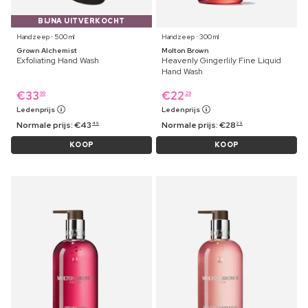
BIJNA UITVERKOCHT
Handzeep ⋅ 500 ml
Handzeep ⋅ 300 ml
Grown Alchemist
Molton Brown
Exfoliating Hand Wash
Heavenly Gingerlily Fine Liquid
Hand Wash
€
33
€
22
99
29
Ledenprijs
Ledenprijs
Normale prijs:
€
43
Normale prijs:
€
28
49
29
KOOP
KOOP