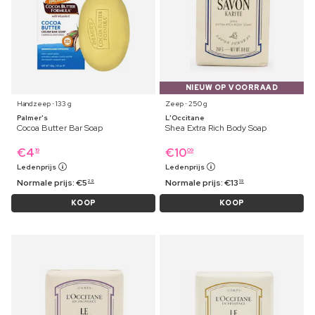
NIEUW OP VOORRAAD
Handzeep ⋅ 133 g
Zeep ⋅ 250 g
Palmer's
L'Occitane
Cocoa Butter Bar Soap
Shea Extra Rich Body Soap
€
4
€
10
19
09
Ledenprijs
Ledenprijs
Normale prijs:
€
5
Normale prijs:
€
13
29
19
KOOP
KOOP