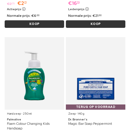
€
2
€
16
71
79
€
2
79
Actieprijs
Ledenprijs
Normale prijs:
€
6
Normale prijs:
€
21
99
99
KOOP
KOOP
TERUG OP VOORRAAD
Handzeep ⋅ 250 ml
Zeep ⋅ 140 g
Palmolive
Dr. Bronner’s
Foam Colour Changing Kids
Magic Bar Soap Peppermint
Handsoap