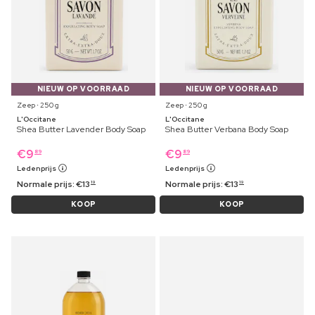
NIEUW OP VOORRAAD
NIEUW OP VOORRAAD
Zeep ⋅ 250 g
Zeep ⋅ 250 g
L'Occitane
L'Occitane
Shea Butter Lavender Body Soap
Shea Butter Verbana Body Soap
€
9
€
9
89
89
Ledenprijs
Ledenprijs
Normale prijs:
€
13
Normale prijs:
€
13
19
19
KOOP
KOOP