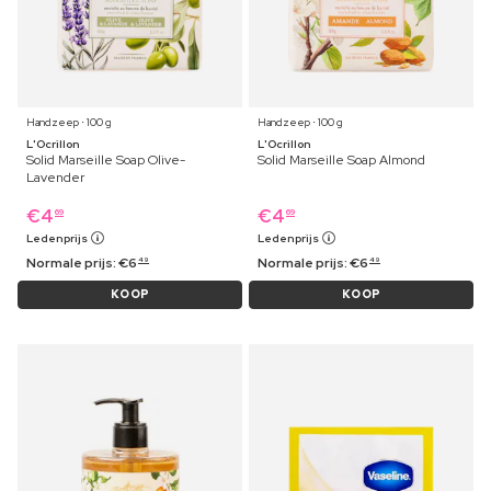
Handzeep ⋅ 100 g
Handzeep ⋅ 100 g
L'Ocrillon
L'Ocrillon
Solid Marseille Soap Olive-
Solid Marseille Soap Almond
Lavender
€
4
€
4
69
69
Ledenprijs
Ledenprijs
Normale prijs:
€
6
Normale prijs:
€
6
49
49
KOOP
KOOP