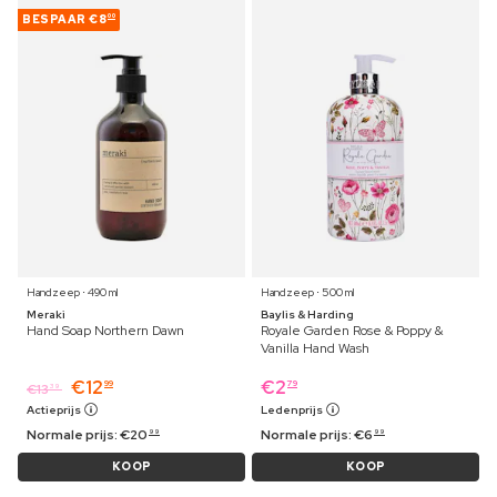
BESPAAR
€8
00
Handzeep ⋅ 490 ml
Handzeep ⋅ 500 ml
Meraki
Baylis & Harding
Hand Soap Northern Dawn
Royale Garden Rose & Poppy &
Vanilla Hand Wash
€
12
€
2
99
79
€
13
39
Actieprijs
Ledenprijs
Normale prijs:
€
20
Normale prijs:
€
6
99
99
KOOP
KOOP