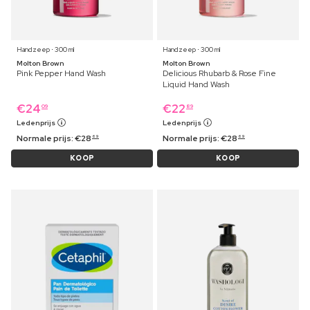
Handzeep ⋅ 300 ml
Handzeep ⋅ 300 ml
Molton Brown
Molton Brown
Pink Pepper Hand Wash
Delicious Rhubarb & Rose Fine
Liquid Hand Wash
€
24
€
22
09
89
Ledenprijs
Ledenprijs
Normale prijs:
€
28
Normale prijs:
€
28
69
69
KOOP
KOOP