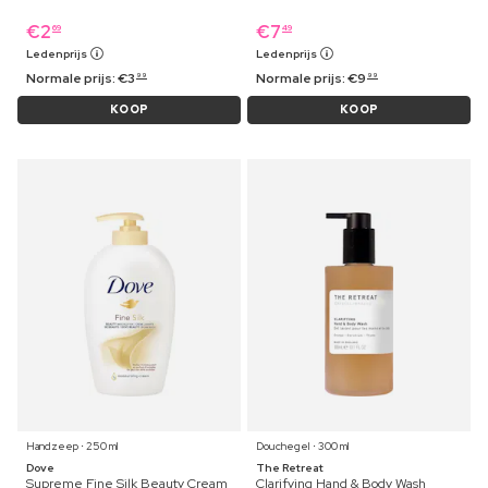
€
2
€
7
69
49
Ledenprijs
Ledenprijs
Normale prijs:
€
3
Normale prijs:
€
9
99
99
KOOP
KOOP
Handzeep ⋅ 250 ml
Douchegel ⋅ 300 ml
Dove
The Retreat
Supreme Fine Silk Beauty Cream
Clarifying Hand & Body Wash