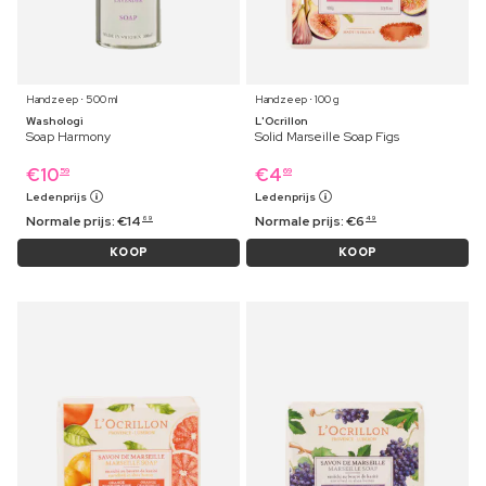
Handzeep ⋅ 500 ml
Handzeep ⋅ 100 g
Washologi
L'Ocrillon
Soap Harmony
Solid Marseille Soap Figs
€
10
€
4
59
69
Ledenprijs
Ledenprijs
Normale prijs:
€
14
Normale prijs:
€
6
69
49
KOOP
KOOP