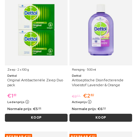
Zeep ⋅ 2 x 100 g
Reiniging ⋅ 500 ml
Dettol
Dettol
Original Antibacteriële Zeep Duo
Antiseptische Disinfecterende
pack
Vloeistof Lavender & Orange
€
1
€
2
49
80
€
2
89
Ledenprijs
Actieprijs
Normale prijs:
€
5
Normale prijs:
€
6
49
79
KOOP
KOOP
BESPAAR
€1
BESPAAR
€1
07
07