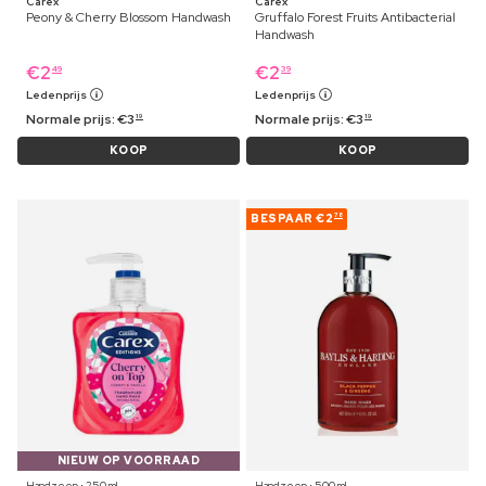
Carex
Carex
Peony & Cherry Blossom Handwash
Gruffalo Forest Fruits Antibacterial
Handwash
€
2
€
2
49
39
Ledenprijs
Ledenprijs
Normale prijs:
€
3
Normale prijs:
€
3
19
19
KOOP
KOOP
BESPAAR
€2
78
NIEUW OP VOORRAAD
Handzeep ⋅ 250 ml
Handzeep ⋅ 500 ml