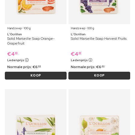
Handzeep ⋅ 100 g
Handzeep ⋅ 100 g
L'Ocrillon
L'Ocrillon
Solid Marseille Soap Orange-
Solid Marseille Soap Harvest Fruits
Grapefruit
€
4
€
4
69
69
Ledenprijs
Ledenprijs
Normale prijs:
€
6
Normale prijs:
€
6
49
49
KOOP
KOOP