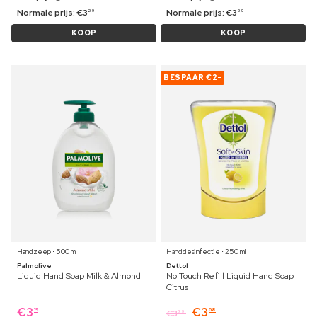
Normale prijs:
€
3
Normale prijs:
€
3
29
29
KOOP
KOOP
BESPAAR
€2
11
Handzeep ⋅ 500 ml
Handdesinfectie ⋅ 250 ml
Palmolive
Dettol
Liquid Hand Soap Milk & Almond
No Touch Refill Liquid Hand Soap
Citrus
€
3
€
3
19
68
€
3
79