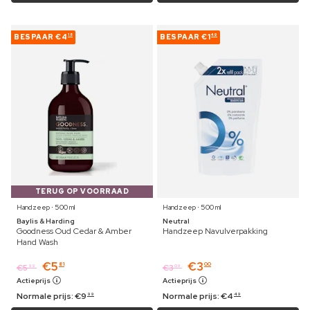
BESPAAR
€4
BESPAAR
€1
18
49
TERUG OP VOORRAAD
Handzeep ⋅ 500 ml
Handzeep ⋅ 500 ml
Baylis & Harding
Neutral
Goodness Oud Cedar & Amber
Handzeep Navulverpakking
Hand Wash
€
5
€
3
81
00
€
5
€
3
99
09
Actieprijs
Actieprijs
Normale prijs:
€
9
Normale prijs:
€
4
99
49