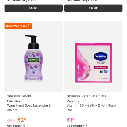
KOOP
KOOP
BESPAAR
€0
68
Handzeep ⋅ 250 ml
Handzeep ⋅ 75 g + 75 g + 75 g
Palmolive
Vaseline
Foam Hand Soap Lavender &
Vitamin B3 Healthy Bright Soap
Violets
Bar
€
2
€
1
61
69
€
2
69
Actieprijs
Ledenprijs