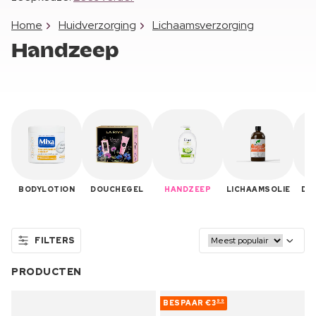
Home
Huidverzorging
Lichaamsverzorging
Handzeep
BODYLOTION
DOUCHEGEL
HANDZEEP
LICHAAMSOLIE
DE
FILTERS
PRODUCTEN
BESPAAR
€3
99