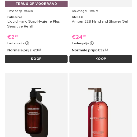
TERUG OP VOORRAAD
Handzeep ⋅ 500 ml
Douchegel ⋅ 450 ml
Palmolive
ANILLO
Liquid Hand Soap Hygiene Plus
Amber 528 Hand and Shower Gel
Sensitive Refill
€
2
€
24
89
79
Ledenprijs
Ledenprijs
Normale prijs:
€
3
Normale prijs:
€
32
69
99
KOOP
KOOP