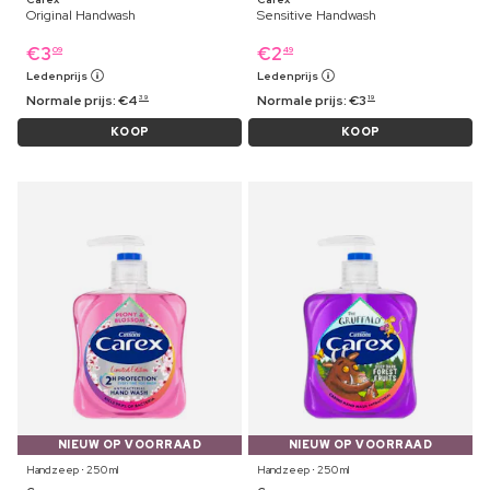
Original Handwash
Sensitive Handwash
€
3
€
2
09
49
Ledenprijs
Ledenprijs
Normale prijs:
€
4
Normale prijs:
€
3
39
19
KOOP
KOOP
NIEUW OP VOORRAAD
NIEUW OP VOORRAAD
Handzeep ⋅ 250 ml
Handzeep ⋅ 250 ml