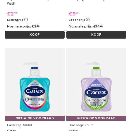
Wash
€
2
€
9
49
99
Ledenprijs
Ledenprijs
Normale prijs:
€
3
Normale prijs:
€
14
49
39
KOOP
KOOP
NIEUW OP VOORRAAD
NIEUW OP VOORRAAD
Handzeep ⋅ 500 ml
Handzeep ⋅ 250 ml
Carex
Carex