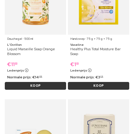
Douchegel ⋅ 500 ml
Handzeep ⋅ 75 g + 75 g + 75 g
L'Ocrillon
Vaseline
Liquid Marseille Soap Orange
Healthy Plus Total Moisture Bar
Blossom
Soap
€
11
€
1
69
69
Ledenprijs
Ledenprijs
Normale prijs:
€
14
Normale prijs:
€
3
49
29
KOOP
KOOP