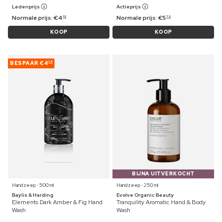
Ledenprijs
Actieprijs
Normale prijs:
€
4
Normale prijs:
€
5
19
79
KOOP
KOOP
BESPAAR
€4
28
BIJNA UITVERKOCHT
Handzeep ⋅ 500 ml
Handzeep ⋅ 250 ml
Baylis & Harding
Evolve Organic Beauty
Elements Dark Amber & Fig Hand
Tranquility Aromatic Hand & Body
Wash
Wash