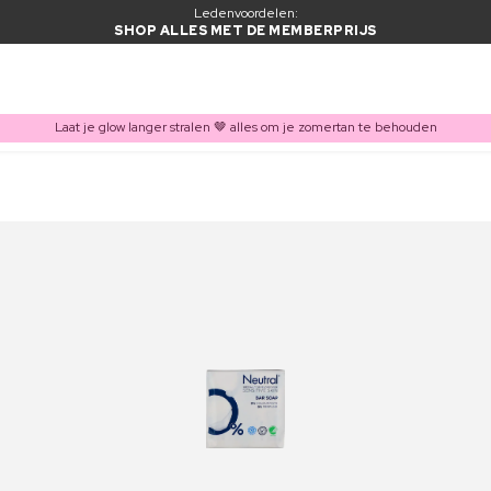
Ledenvoordelen:
SHOP ALLES MET DE MEMBERPRIJS
Laat je glow langer stralen 🤎 alles om je zomertan te behouden
ITEM TOEGEVOEGD AAN WINKELMAND
Vaak samen gekocht met