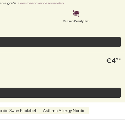
en is
gratis
.
Lees meer over de voordelen.
Verdien BeautyCash
€
4
99
rdic Swan Ecolabel
Asthma Allergy Nordic