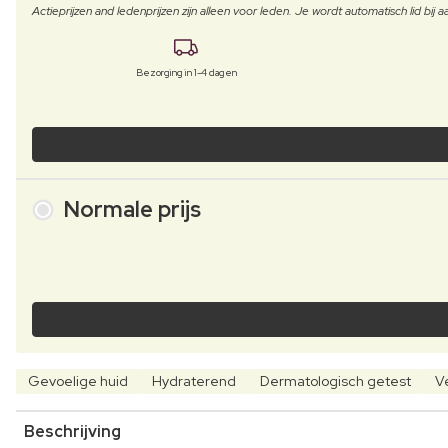
Actieprijzen and ledenprijzen zijn alleen voor leden. Je wordt automatisch lid bi
Bezorging in 1-4 dagen
Normale prijs
Gevoelige huid
Hydraterend
Dermatologisch getest
V
Beschrijving