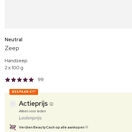
Neutral
Zeep
Handzeep
2 x 100 g
99
BESPAAR
€1
70
Actieprijs
Alleen voor leden
Ledenprijs
Verdien BeautyCash op alle aankopen