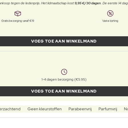
j aankoop tegen de ledenprijs. Het lidmaatschap kost
9,95 €/30 dagen
. De eerste 14 dag
Gratis bezorging vanaf €19
Vaste korting
VOEG TOE AAN WINKELMAND
1-4 dagen bezorging (€5.95)
VOEG TOE AAN WINKELMAND
erzachtend
Geen kleurstoffen
Parabeenvrij
Parfumvrij
No