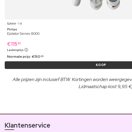
Epilator ⋅ 1 st
Philips
Epilator Series 8000
€
115
89
Ledenprijs
Normale prijs:
€
150
99
KOOP
Alle prijzen zijn inclusief BTW. Kortingen worden weergegeve
Lidmaatschap kost 9,95 €/
Klantenservice