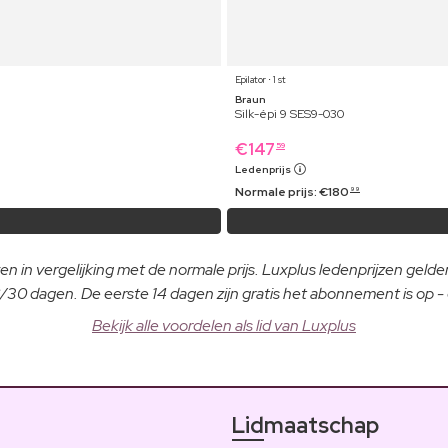
Epilator ⋅ 1 st
Braun
Silk-épi 9 SES9-030
€
147
59
Ledenprijs
Normale prijs:
€
180
99
n in vergelijking met de normale prijs. Luxplus ledenprijzen gelden
30 dagen. De eerste 14 dagen zijn gratis het abonnement is op 
Bekijk alle voordelen als lid van Luxplus
Lidmaatschap