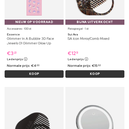
NIEUW OP VOORRAAD
BIJNA UITVERKOCHT
Accessoires ⋅ 100 st
Reisspiegel ⋅ 1 st
Essence
Sui Ava
Glimmer In A Bubble 3D Face
SA Icon Mirror/Comb Mixed
Jewels 01 Glimmer Glow Up
€
3
€
12
29
19
Ledenprijs
Ledenprijs
Normale prijs:
€
4
Normale prijs:
€
15
99
69
KOOP
KOOP