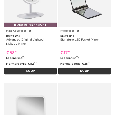
BIJNA UITVERKOCHT
Make-Up Spiegel ⋅ 1 st
Reisspiegel ⋅ 1 st
Browgame
Browgame
Advanced Original Lighted
Signature LED Pocket Mirror
Makeup Mirror
€
58
€
17
69
19
Ledenprijs
Ledenprijs
Normale prijs:
€
82
Normale prijs:
€
25
99
49
KOOP
KOOP