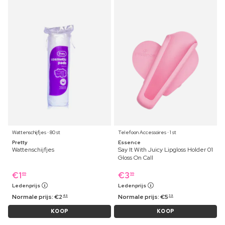
Wattenschijfjes ⋅ 80 st
Telefoon Accessoires ⋅ 1 st
Pretty
Essence
Wattenschijfjes
Say It With Juicy Lipgloss Holder 01
Gloss On Call
€
1
€
3
69
99
Ledenprijs
Ledenprijs
Normale prijs:
€
2
Normale prijs:
€
5
49
39
KOOP
KOOP