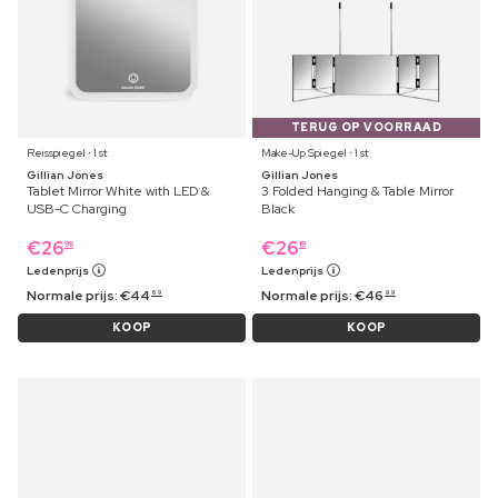
TERUG OP VOORRAAD
Reisspiegel ⋅ 1 st
Make-Up Spiegel ⋅ 1 st
Gillian Jones
Gillian Jones
Tablet Mirror White with LED &
3 Folded Hanging & Table Mirror
USB-C Charging
Black
€
26
€
26
99
19
Ledenprijs
Ledenprijs
Normale prijs:
€
44
Normale prijs:
€
46
69
99
KOOP
KOOP