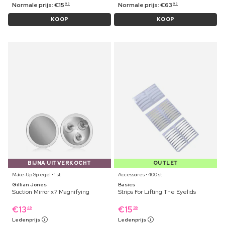
Normale prijs:
€
15
Normale prijs:
€
63
99
99
KOOP
KOOP
BIJNA UITVERKOCHT
OUTLET
Make-Up Spiegel ⋅ 1 st
Accessoires ⋅ 400 st
Gillian Jones
Basics
Suction Mirror x7 Magnifying
Strips For Lifting The Eyelids
€
13
€
15
49
59
Ledenprijs
Ledenprijs