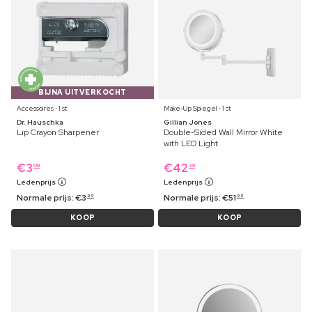
BIJNA UITVERKOCHT
Accessoires ⋅ 1 st
Make-Up Spiegel ⋅ 1 st
Dr. Hauschka
Gillian Jones
Lip Crayon Sharpener
Double-Sided Wall Mirror White
with LED Light
€
3
€
42
09
39
Ledenprijs
Ledenprijs
Normale prijs:
€
3
Normale prijs:
€
51
99
99
KOOP
KOOP