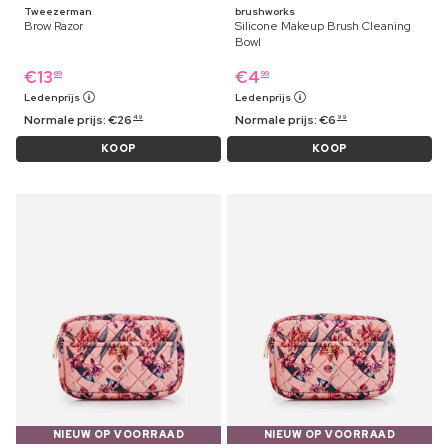
Tweezerman
brushworks
Brow Razor
Silicone Makeup Brush Cleaning
Bowl
€
13
€
4
69
99
Ledenprijs
Ledenprijs
Normale prijs:
€
26
Normale prijs:
€
6
49
99
KOOP
KOOP
NIEUW OP VOORRAAD
NIEUW OP VOORRAAD