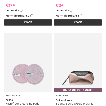
€
17
€
3
49
29
Ledenprijs
Ledenprijs
Normale prijs:
€
23
Normale prijs:
€
5
29
99
KOOP
KOOP
BIJNA UITVERKOCHT
Make-up Pads ⋅ 2 st
Toilettas ⋅ 1 st
PARSA
Gillian Jones
Microfiber Cleansing Pads
Beauty Secrets Gold Metallic