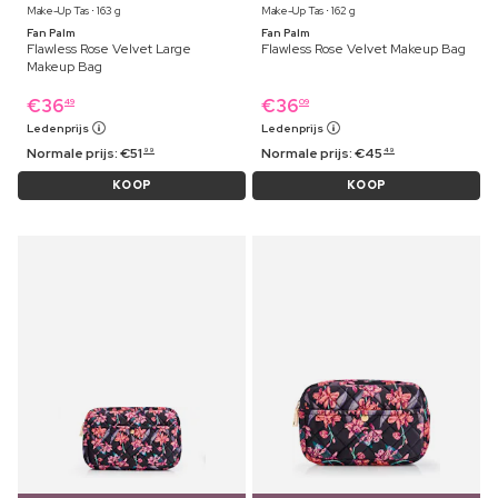
Make-Up Tas ⋅ 163 g
Make-Up Tas ⋅ 162 g
Fan Palm
Fan Palm
Flawless Rose Velvet Large
Flawless Rose Velvet Makeup Bag
Makeup Bag
€
36
€
36
49
09
Ledenprijs
Ledenprijs
Normale prijs:
€
51
Normale prijs:
€
45
99
49
KOOP
KOOP