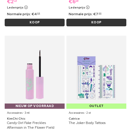
€
2
€
6
79
09
Ledenprijs
Ledenprijs
Normale prijs:
€
4
Normale prijs:
€
7
99
99
KOOP
KOOP
NIEUW OP VOORRAAD
OUTLET
Accessoires ⋅ 3 ml
Accessoires ⋅ 2 st
KimChi Chic
Catrice
Candy Girl Fake Freckles
The Joker Body Tattoos
Afternoon in The Flower Field