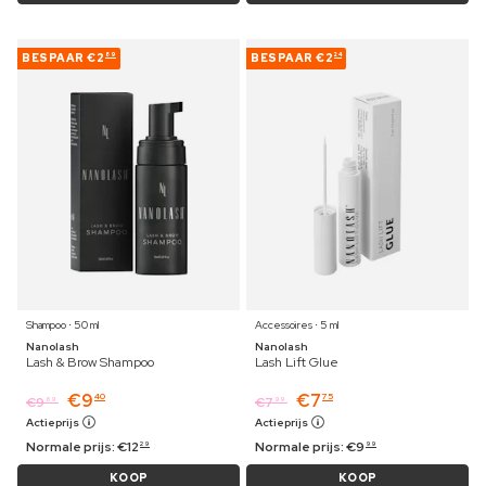
BESPAAR
€2
BESPAAR
€2
89
24
Shampoo ⋅ 50 ml
Accessoires ⋅ 5 ml
Nanolash
Nanolash
Lash & Brow Shampoo
Lash Lift Glue
€
9
€
7
40
75
€
9
€
7
69
99
Actieprijs
Actieprijs
Normale prijs:
€
12
Normale prijs:
€
9
29
99
KOOP
KOOP