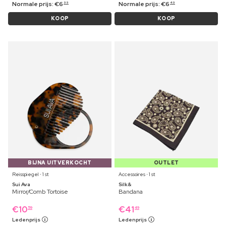
Normale prijs:
€
6
Normale prijs:
€
6
99
49
KOOP
KOOP
BIJNA UITVERKOCHT
OUTLET
Reisspiegel ⋅ 1 st
Accessoires ⋅ 1 st
Sui Ava
Silk&
Mirror/Comb Tortoise
Bandana
€
10
€
41
59
49
Ledenprijs
Ledenprijs