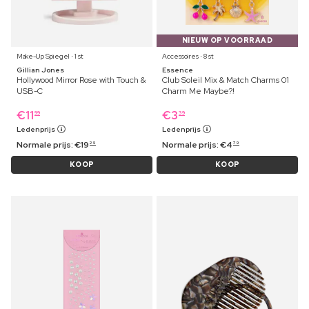
NIEUW OP VOORRAAD
Make-Up Spiegel ⋅ 1 st
Accessoires ⋅ 8 st
Gillian Jones
Essence
Hollywood Mirror Rose with Touch &
Club Soleil Mix & Match Charms 01
USB-C
Charm Me Maybe?!
€
11
€
3
99
39
Ledenprijs
Ledenprijs
Normale prijs:
€
19
Normale prijs:
€
4
29
79
KOOP
KOOP