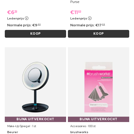
Purse
€
6
€
11
59
89
Ledenprijs
Ledenprijs
Normale prijs:
€
9
Normale prijs:
€
17
99
99
KOOP
KOOP
BIJNA UITVERKOCHT
BIJNA UITVERKOCHT
Make-Up Spiegel ⋅ 1 st
Accessoires ⋅ 100 st
Beurer
brushworks