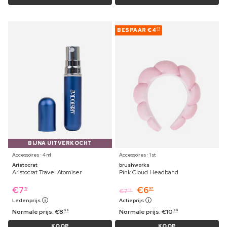
BESPAAR
€4
02
BIJNA UITVERKOCHT
Accessoires ⋅ 4 ml
Accessoires ⋅ 1 st
Aristocrat
brushworks
Aristocrat Travel Atomiser
Pink Cloud Headband
€
7
€
6
19
97
€
7
19
Ledenprijs
Actieprijs
Normale prijs:
€
8
Normale prijs:
€
10
99
99
KOOP
KOOP