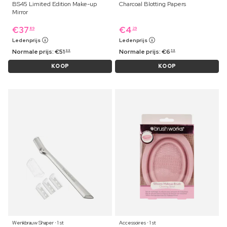
BS45 Limited Edition Make-up
Charcoal Blotting Papers
Mirror
€
37
€
4
89
29
Ledenprijs
Ledenprijs
Normale prijs:
€
51
Normale prijs:
€
6
99
39
KOOP
KOOP
Wenkbrauw Shaper ⋅ 1 st
Accessoires ⋅ 1 st