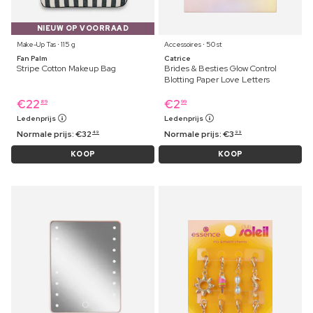
NIEUW OP VOORRAAD
Make-Up Tas ⋅ 115 g
Accessoires ⋅ 50 st
Fan Palm
Catrice
Stripe Cotton Makeup Bag
Brides & Besties Glow Control
Blotting Paper Love Letters
€
22
€
2
89
99
Ledenprijs
Ledenprijs
Normale prijs:
€
32
Normale prijs:
€
3
49
99
KOOP
KOOP