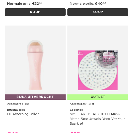
Normale prijs:
€
32
Normale prijs:
€
40
99
99
KOOP
KOOP
BIJNA UITVERKOCHT
OUTLET
Accessoires ⋅ 1 st
Accessoires ⋅ 121 st
brushworks
Essence
Oil Absorbing Roller
MY HEART BEATS DISCO Mix &
Match Face Jewels Disco-Ver Your
Sparkle!
79
59