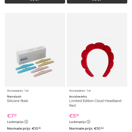
Accessoires ⋅ 1 st
Accessoires ⋅ 1 st
Nanolash
brushworks
Silicone Rods
Limited Edition Cloud Headband
Red
€
7
€
5
99
69
Ledenprijs
Ledenprijs
Normale prijs:
€
10
Normale prijs:
€
10
19
99