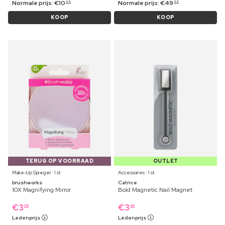
Normale prijs:
€
10
Normale prijs:
€
49
99
99
KOOP
KOOP
TERUG OP VOORRAAD
OUTLET
Make-Up Spiegel ⋅ 1 st
Accessoires ⋅ 1 st
brushworks
Catrice
10X Magnifying Mirror
Bold Magnetic Nail Magnet
€
3
€
3
09
49
Ledenprijs
Ledenprijs