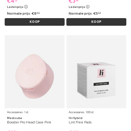
€
4
€
3
Ledenprijs
Ledenprijs
Normale prijs:
€
8
Normale prijs:
€
5
99
59
KOOP
KOOP
Accessoires ⋅ 1 st
Accessoires ⋅ 100 st
Medicube
Hi Hybrid
Booster Pro Head Case Pink
Lint Free Pads