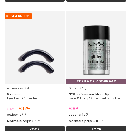
BESPAAR
€3
97
TERUG OP VOORRAAD
Accessoires ⋅ 2 st
Glitter ⋅ 2,5 g
Shiseido
NYX Professional Make-Up
Eye Lash Curler Refill
Face & Body Glitter Brilliants Ice
€
12
€
8
02
29
€
12
39
Actieprijs
Ledenprijs
Normale prijs:
€
15
Normale prijs:
€
10
99
49
KOOP
KOOP