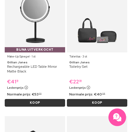
BIJNA UITVERKOCHT
Make-Up Spiegel ⋅ 1 st
Toilettas ⋅ 3 st
Gillian Jones
Gillian Jones
Rechargeable LED Table Mirror
Toiletry Set
Matte Black
€
41
€
22
19
99
Ledenprijs
Ledenprijs
Normale prijs:
€
53
Normale prijs:
€
40
29
99
KOOP
KOOP