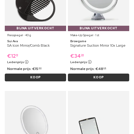
BIJNA UITVERKOCHT
BIJNA UITVERKOCHT
Reisspiegel ⋅ 40 g
Make-Up Spiegel ⋅ 1 st
Sui Ava
Browgame
SA Icon Mirror/Comb Black
Signature Suction Mirror 10x Large
€
12
€
34
19
09
Ledenprijs
Ledenprijs
Normale prijs:
€
15
Normale prijs:
€
48
69
29
KOOP
KOOP