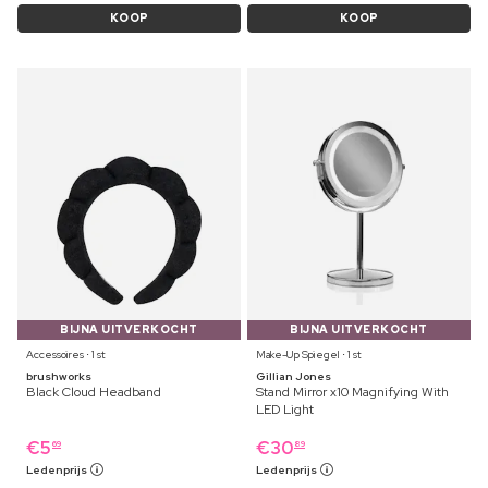
KOOP
KOOP
BIJNA UITVERKOCHT
BIJNA UITVERKOCHT
Accessoires ⋅ 1 st
Make-Up Spiegel ⋅ 1 st
brushworks
Gillian Jones
Black Cloud Headband
Stand Mirror x10 Magnifying With
LED Light
€
5
€
30
69
89
Ledenprijs
Ledenprijs