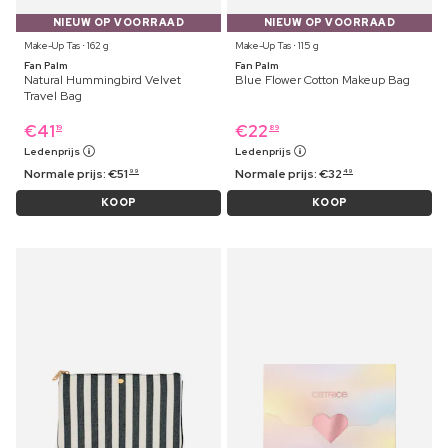
NIEUW OP VOORRAAD
NIEUW OP VOORRAAD
Make-Up Tas ⋅ 162 g
Make-Up Tas ⋅ 115 g
Fan Palm
Fan Palm
Natural Hummingbird Velvet
Blue Flower Cotton Makeup Bag
Travel Bag
€
41
€
22
19
89
Ledenprijs
Ledenprijs
Normale prijs:
€
51
Normale prijs:
€
32
99
49
KOOP
KOOP