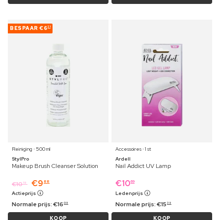
BESPAAR
€6
21
Reiniging ⋅ 500 ml
Accessoires ⋅ 1 st
StylPro
Ardell
Makeup Brush Cleanser Solution
Nail Addict UV Lamp
€
9
€
10
88
69
€
10
19
Actieprijs
Ledenprijs
Normale prijs:
€
16
Normale prijs:
€
15
09
39
KOOP
KOOP