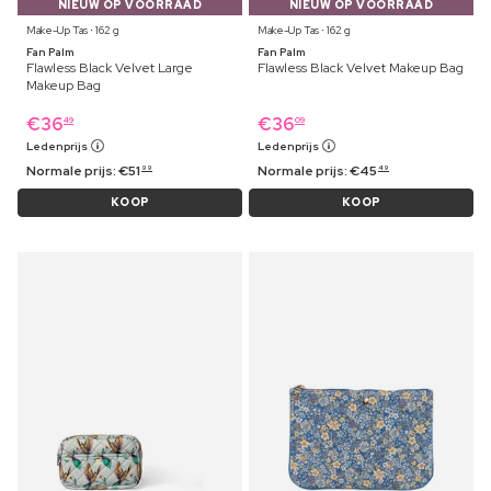
NIEUW OP VOORRAAD
NIEUW OP VOORRAAD
Make-Up Tas ⋅ 162 g
Make-Up Tas ⋅ 162 g
Fan Palm
Fan Palm
Flawless Black Velvet Large
Flawless Black Velvet Makeup Bag
Makeup Bag
€
36
€
36
49
09
Ledenprijs
Ledenprijs
Normale prijs:
€
51
Normale prijs:
€
45
99
49
KOOP
KOOP