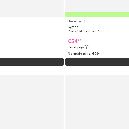
Haarparfum ⋅ 75 ml
Byredo
Black Saffron Hair Perfume
€
54
89
Ledenprijs
Normale prijs:
€
79
99