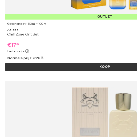
OUTLET
Geschenkset ⋅ 50 ml + 100 ml
Adidas
Chill Zone Gift Set
€
17
39
Ledenprijs
Normale prijs:
€
26
29
KOOP