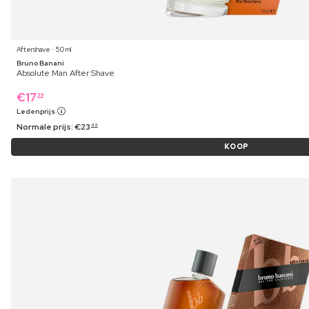
Aftershave ⋅ 50 ml
Bruno Banani
Absolute Man After Shave
€
17
39
Ledenprijs
Normale prijs:
€
23
99
KOOP