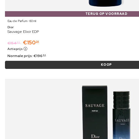
TERUG OP VOORRAAD
Eau de Parfum ⋅ 60 ml
Dior
Sauvage Elixir EDP
€
150
24
€
154
89
Actieprijs
Normale prijs:
€
196
89
KOOP