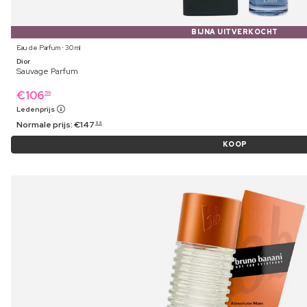
BIJNA UITVERKOCHT
Eau de Parfum ⋅ 30 ml
Dior
Sauvage Parfum
€
106
59
Ledenprijs
Normale prijs:
€
147
99
KOOP