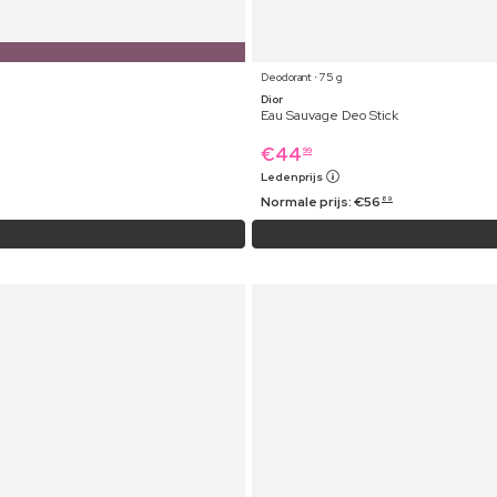
Deodorant ⋅ 75 g
Dior
Eau Sauvage Deo Stick
€
44
99
Ledenprijs
Normale prijs:
€
56
89