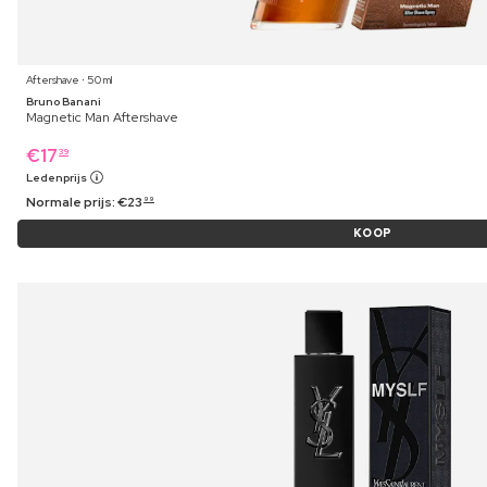
Aftershave ⋅ 50 ml
Bruno Banani
Magnetic Man Aftershave
€
17
39
Ledenprijs
Normale prijs:
€
23
99
KOOP