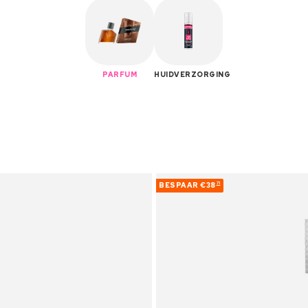
PARFUM
HUIDVERZORGING
BESPAAR
€38
71