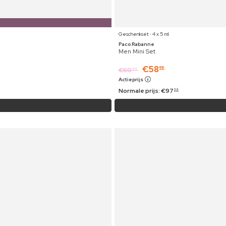
Geschenkset ⋅ 4 x 5 ml
Paco Rabanne
Men Mini Set
€
58
68
€
60
49
Actieprijs
Normale prijs:
€
97
39