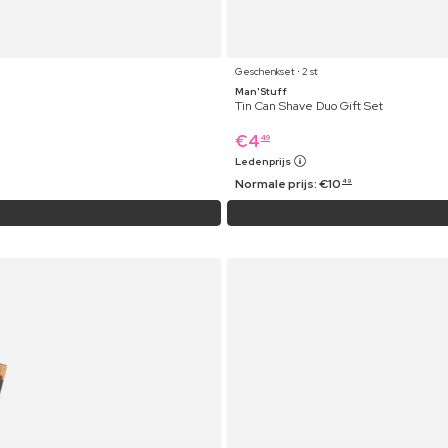
Geschenkset ⋅ 2 st
Man'Stuff
Tin Can Shave Duo Gift Set
€
4
49
Ledenprijs
Normale prijs:
€
10
49