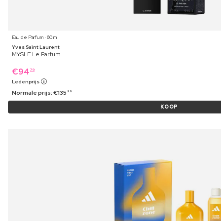
Eau de Parfum ⋅ 60 ml
Yves Saint Laurent
MYSLF Le Parfum
€
94
79
Ledenprijs
Normale prijs:
€
135
99
KOOP