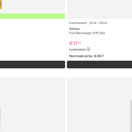
Geschenkset ⋅ 50 ml + 100 ml
Adidas
Full Recharge Gift Set
€
17
39
Ledenprijs
Normale prijs:
€
26
29