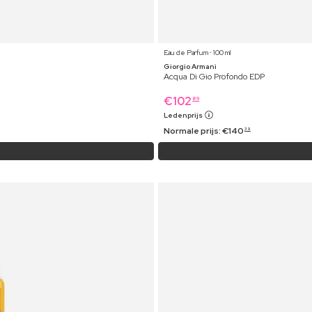
Eau de Parfum ⋅ 100 ml
Giorgio Armani
Acqua Di Gio Profondo EDP
€
102
89
Ledenprijs
Normale prijs:
€
140
39