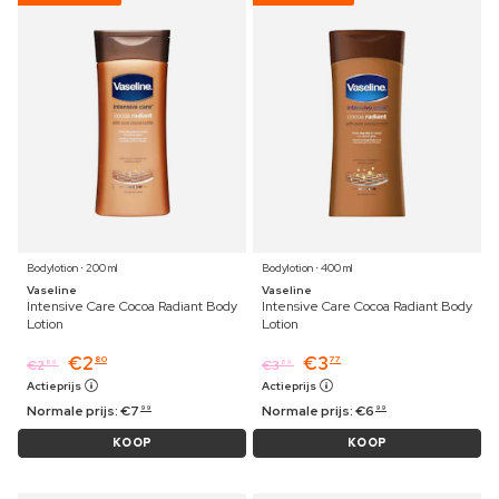
Bodylotion ⋅ 200 ml
Bodylotion ⋅ 400 ml
Vaseline
Vaseline
Intensive Care Cocoa Radiant Body
Intensive Care Cocoa Radiant Body
Lotion
Lotion
€
2
€
3
80
77
€
2
€
3
89
89
Actieprijs
Actieprijs
Normale prijs:
€
7
Normale prijs:
€
6
99
99
KOOP
KOOP