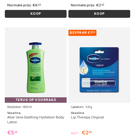
Normale prijs:
€
6
Normale prijs:
€
2
99
99
KOOP
KOOP
BESPAAR
€1
96
TERUG OP VOORRAAD
Bodylotion ⋅ 600 ml
Lipbalsem ⋅ 4,8 g
Vaseline
Vaseline
Aloe Vera Soothing Hydration Body
Lip Therapy Original
Lotion
€
5
€
2
29
03
€
2
09