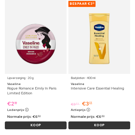
BESPAAR
€3
12
Lipverzorging ⋅ 20 g
Bodylotion ⋅ 400 ml
Vaseline
Vaseline
Rogue Romance Emily In Paris
Intensive Care Essential Healing
Limited Edition
€
2
€
3
99
77
€
3
89
Ledenprijs
Actieprijs
Normale prijs:
€
6
Normale prijs:
€
6
59
89
KOOP
KOOP