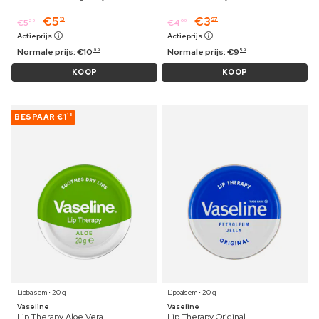
€
5
€
3
13
97
€
5
€
4
29
09
Actieprijs
Actieprijs
Normale prijs:
€
10
Normale prijs:
€
9
99
59
KOOP
KOOP
BESPAAR
€1
16
Lipbalsem ⋅ 20 g
Lipbalsem ⋅ 20 g
Vaseline
Vaseline
Lip Therapy Aloe Vera
Lip Therapy Original