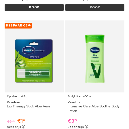
KOOP
KOOP
BESPAAR
€2
06
Lipbalsem ⋅ 4,8 g
Bodylotion ⋅ 400 ml
Vaseline
Vaseline
Lip Therapy Stick Aloe Vera
Intensive Care Aloe Soothe Body
Lotion
€
1
€
3
93
79
€
2
09
Actieprijs
Ledenprijs