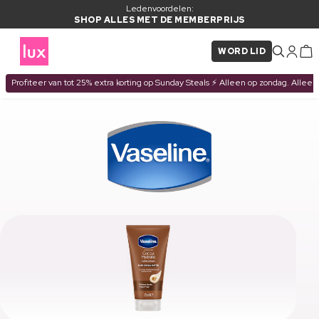
Ledenvoordelen:
SHOP ALLES MET DE MEMBERPRIJS
WORD LID
Profiteer van tot 25% extra korting op Sunday Steals ⚡ Alleen op zondag. Alleen