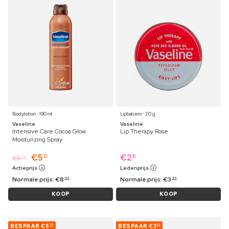
Bodylotion ⋅ 190 ml
Lipbalsem ⋅ 20 g
Vaseline
Vaseline
Intensive Care Cocoa Glow
Lip Therapy Rose
Moisturizing Spray
€
5
€
2
71
19
€
5
89
Actieprijs
Ledenprijs
Normale prijs:
€
8
Normale prijs:
€
3
49
49
KOOP
KOOP
BESPAAR
€5
BESPAAR
€3
19
22