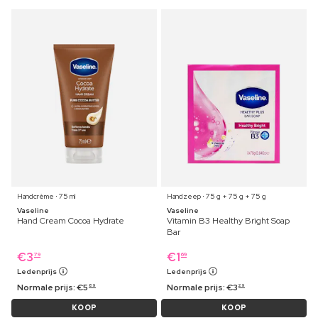
Handcrème ⋅ 75 ml
Handzeep ⋅ 75 g + 75 g + 75 g
Vaseline
Vaseline
Hand Cream Cocoa Hydrate
Vitamin B3 Healthy Bright Soap
Bar
€
3
€
1
79
69
Ledenprijs
Ledenprijs
Normale prijs:
€
5
Normale prijs:
€
3
89
29
KOOP
KOOP