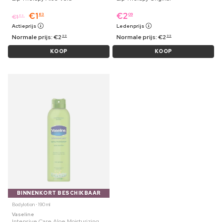
€
1
€
2
83
09
€
1
89
Actieprijs
Ledenprijs
Normale prijs:
€
2
Normale prijs:
€
2
99
99
KOOP
KOOP
BINNENKORT BESCHIKBAAR
Bodylotion ⋅ 190 ml
Vaseline
Intensive Care Aloe Moisturizing