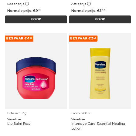
Ledenprijs
Actieprijs
Normale prijs:
€
9
Normale prijs:
€
3
99
99
KOOP
KOOP
BESPAAR
€4
BESPAAR
€2
38
29
Lipbalsem ⋅ 7 g
Lotion ⋅ 200 ml
Vaseline
Vaseline
Lip Balm Rosy
Intensive Care Essential Healing
Lotion