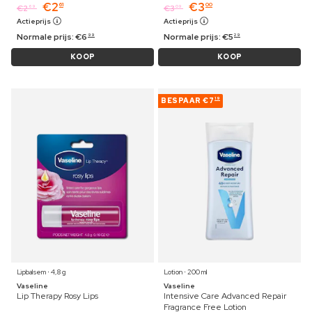
€
2
€
3
61
00
€
2
€
3
69
09
Actieprijs
Actieprijs
Normale prijs:
€
6
Normale prijs:
€
5
99
29
KOOP
KOOP
BESPAAR
€7
19
Lipbalsem ⋅ 4,8 g
Lotion ⋅ 200 ml
Vaseline
Vaseline
Lip Therapy Rosy Lips
Intensive Care Advanced Repair
Fragrance Free Lotion