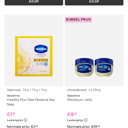
KOOP
KOOP
BUNDEL PRIJS
Handzeep ⋅ 75 g + 75 g + 75 g
Universalcrème ⋅ 2 x 250 g
Vaseline
Vaseline
Healthy Plus Total Moisture Bar
Petroleum Jelly
Soap
€
1
€
8
69
29
Ledenprijs
Ledenprijs
Normale prijs:
€
3
Normale prijs:
€
19
29
29