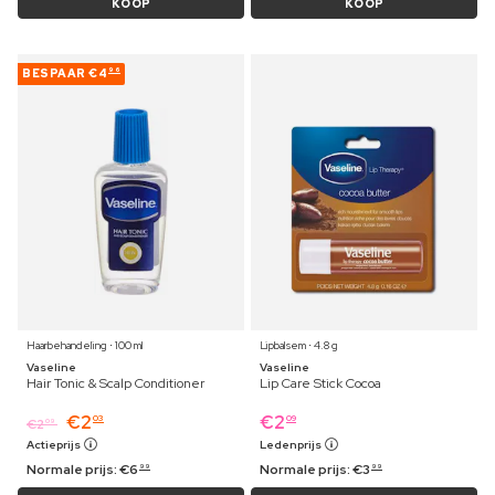
KOOP
KOOP
BESPAAR
€4
96
Haarbehandeling ⋅ 100 ml
Lipbalsem ⋅ 4.8 g
Vaseline
Vaseline
Hair Tonic & Scalp Conditioner
Lip Care Stick Cocoa
€
2
€
2
03
09
€
2
09
Actieprijs
Ledenprijs
Normale prijs:
€
6
Normale prijs:
€
3
99
99