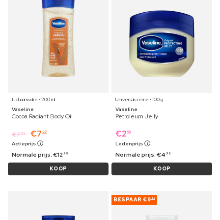
Lichaamsolie ⋅ 200 ml
Universalcrème ⋅ 100 g
Vaseline
Vaseline
Cocoa Radiant Body Oil
Petroleum Jelly
€
7
€
2
27
99
€
7
49
Actieprijs
Ledenprijs
Normale prijs:
€
12
Normale prijs:
€
4
99
99
KOOP
KOOP
BESPAAR
€9
50