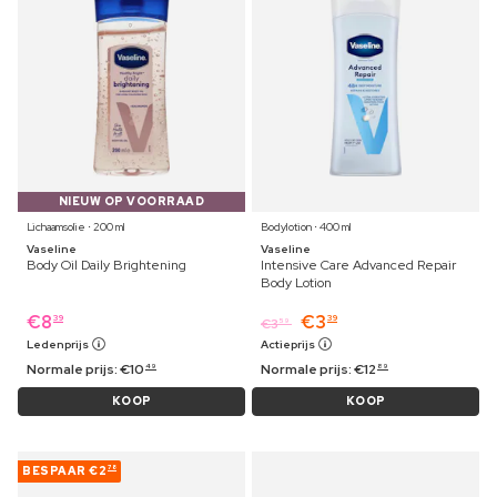
NIEUW OP VOORRAAD
Lichaamsolie ⋅ 200 ml
Bodylotion ⋅ 400 ml
Vaseline
Vaseline
Body Oil Daily Brightening
Intensive Care Advanced Repair
Body Lotion
€
8
€
3
39
39
€
3
59
Ledenprijs
Actieprijs
Normale prijs:
€
10
Normale prijs:
€
12
49
89
KOOP
KOOP
BESPAAR
€2
78