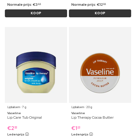
Normale prijs:
€
3
Normale prijs:
€
12
99
09
KOOP
KOOP
Lipbalsem ⋅ 7 g
Lipbalsem ⋅ 20 g
Vaseline
Vaseline
Lip Care Tub Original
Lip Therapy Cocoa Butter
€
2
€
1
99
39
Ledenprijs
Ledenprijs