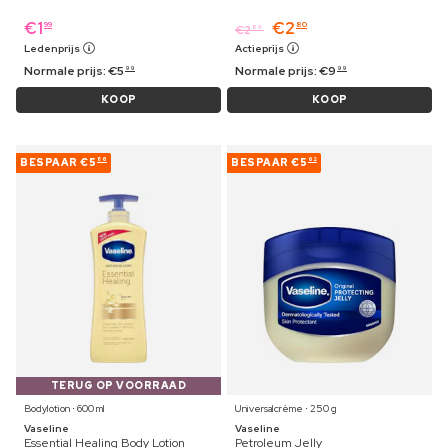
€
1
€
2
99
80
€
2
89
Ledenprijs
Actieprijs
Normale prijs:
€
5
Normale prijs:
€
9
99
99
KOOP
KOOP
BESPAAR
€5
BESPAAR
€5
86
62
TERUG OP VOORRAAD
Bodylotion ⋅ 600 ml
Universalcrème ⋅ 250 g
Vaseline
Vaseline
Essential Healing Body Lotion
Petroleum Jelly