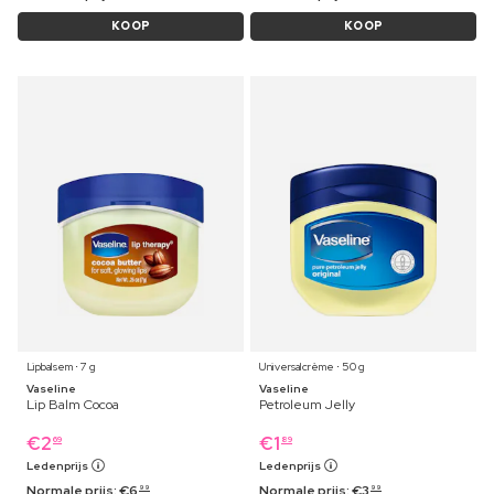
KOOP
KOOP
Lipbalsem ⋅ 7 g
Universalcrème ⋅ 50 g
Vaseline
Vaseline
Lip Balm Cocoa
Petroleum Jelly
€
2
€
1
69
89
Ledenprijs
Ledenprijs
Normale prijs:
€
6
Normale prijs:
€
3
99
99