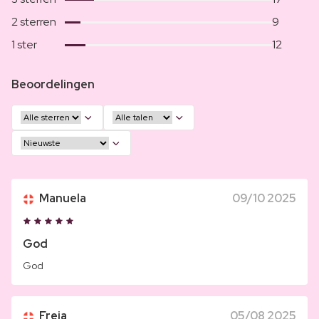
2 sterren
9
1 ster
12
Beoordelingen
Manuela
09/10 2025
God
God
Freja
05/08 2025