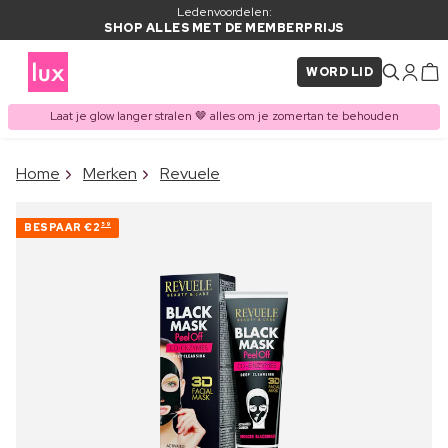
Ledenvoordelen:
SHOP ALLES MET DE MEMBERPRIJS
WORD LID
Laat je glow langer stralen 🤎 alles om je zomertan te behouden
×
Home
Merken
Revuele
ITEM TOEGEVOEGD AAN
Vaak samen gekocht met
WINKELMAND
BESPAAR
€2
59