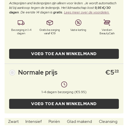
Actieprijzen and ledenprijzen zijn alleen voor leden. Je wordt automatisch
lid bij aankoop tegen de ledenprijs. Het lidmaatschap kost
9,95 €/30
dagen
. De eerste 14 dagen is
gratis
.
Lees meer over de voordelen.
Bezorging in 1-4
Gratis bezorging
Vaste korting
Verdien
dagen
vanaf €19
BeautyCash
VOEG TOE AAN WINKELMAND
Normale prijs
€
5
39
1-4 dagen bezorging (€5.95)
VOEG TOE AAN WINKELMAND
Zwart
Intensief
Poriën
Glad makend
Cleansing
Kl