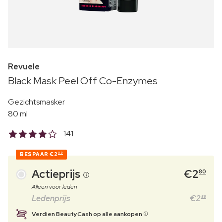
Revuele
Black Mask Peel Off Co-Enzymes
Gezichtsmasker
80 ml
141
BESPAAR
€2
59
Actieprijs
€
2
80
Alleen voor leden
Ledenprijs
€
2
89
Verdien BeautyCash op alle aankopen