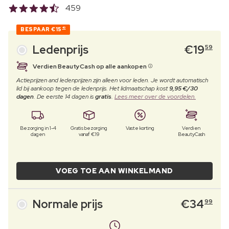
459
BESPAAR
€15
40
Ledenprijs
€
19
59
Verdien BeautyCash op alle aankopen
Actieprijzen and ledenprijzen zijn alleen voor leden. Je wordt automatisch
lid bij aankoop tegen de ledenprijs. Het lidmaatschap kost
9,95 €/30
dagen
. De eerste 14 dagen is
gratis
.
Lees meer over de voordelen.
Bezorging in 1-4
Gratis bezorging
Vaste korting
Verdien
dagen
vanaf €19
BeautyCash
VOEG TOE AAN WINKELMAND
Normale prijs
€
34
99