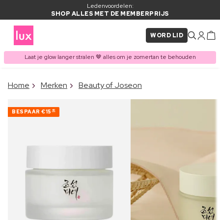
Ledenvoordelen:
SHOP ALLES MET DE MEMBERPRIJS
WORD LID
Laat je glow langer stralen 🤎 alles om je zomertan te behouden
×
Home
Merken
Beauty of Joseon
ITEM TOEGEVOEGD AAN
Vaak samen gekocht met
WINKELMAND
BESPAAR
€15
40