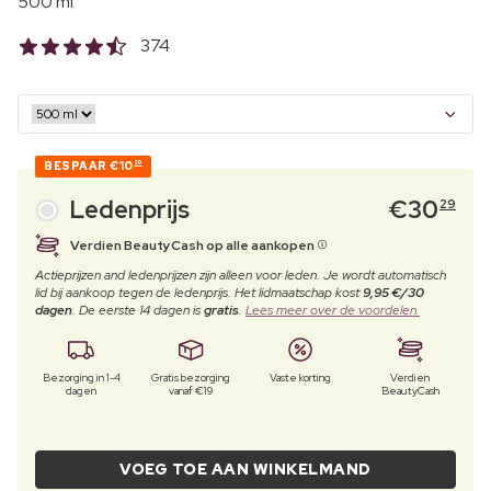
500 ml
374
BESPAAR
€10
20
Ledenprijs
€
30
29
Verdien BeautyCash op alle aankopen
Actieprijzen and ledenprijzen zijn alleen voor leden. Je wordt automatisch
lid bij aankoop tegen de ledenprijs. Het lidmaatschap kost
9,95 €/30
dagen
. De eerste 14 dagen is
gratis
.
Lees meer over de voordelen.
Bezorging in 1-4
Gratis bezorging
Vaste korting
Verdien
dagen
vanaf €19
BeautyCash
VOEG TOE AAN WINKELMAND