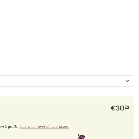
€
30
29
en is
gratis
.
Lees meer over de voordelen.