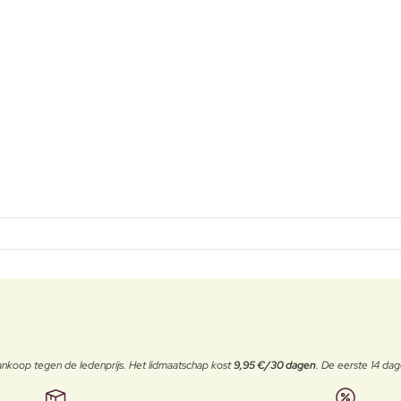
j aankoop tegen de ledenprijs. Het lidmaatschap kost
9,95 €/30 dagen
. De eerste 14 dag