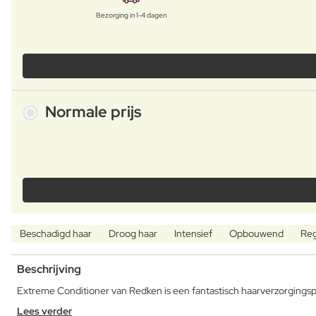
Bezorging in 1-4 dagen
Normale prijs
Beschadigd haar
Droog haar
Intensief
Opbouwend
Re
Beschrijving
Extreme Conditioner van Redken is een fantastisch haarverzorgingsp
Lees verder