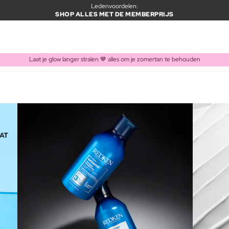
Ledenvoordelen:
SHOP ALLES MET DE MEMBERPRIJS
Laat je glow langer stralen 🤎 alles om je zomertan te behouden
ITEM TOEGEVOEGD AAN WINKELMAND
Vaak samen gekocht met