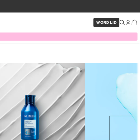
WORD LID
×