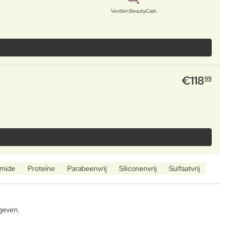
Verdien BeautyCash
€
118
99
mide
Proteïne
Parabeenvrij
Siliconenvrij
Sulfaatvrij
 geven.