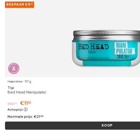
BESPAAR
€9
57
Haarcrème ⋅ 57 g
Tigi
Bed Head Manipulator
€
11
92
€
12
29
Actieprijs
Normale prijs:
€
21
49
KOOP