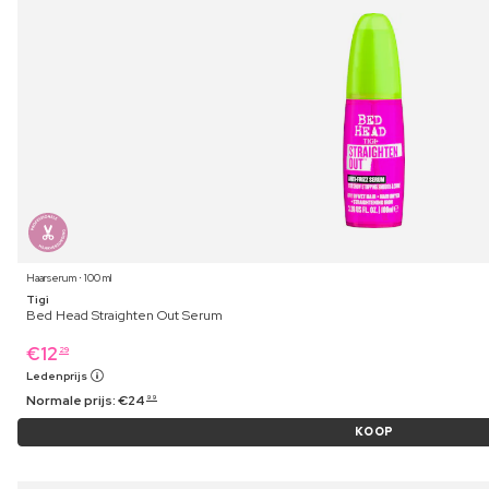
Haarserum ⋅ 100 ml
Tigi
Bed Head Straighten Out Serum
€
12
29
Ledenprijs
Normale prijs:
€
24
99
KOOP