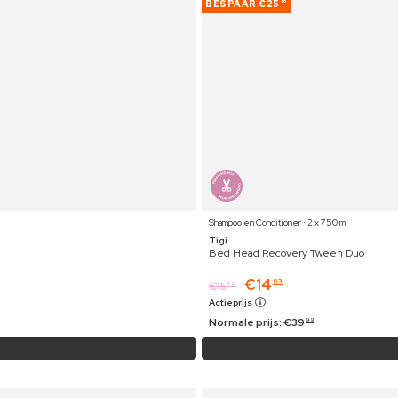
BESPAAR
€25
16
Shampoo en Conditioner ⋅ 2 x 750 ml
Tigi
Bed Head Recovery Tween Duo
€
14
83
€
15
29
Actieprijs
Normale prijs:
€
39
99