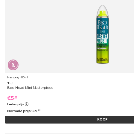
Haarspray ⋅ 80 ml
Tigi
Bed Head Mini Masterpiece
€
5
59
Ledenprijs
Normale prijs:
€
9
99
KOOP