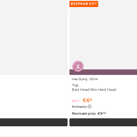
BESPAAR
€3
89
Haar Styling ⋅ 100 ml
Tigi
Bed Head Mini Hard Head
€
6
10
€
6
19
Actieprijs
Normale prijs:
€
9
99