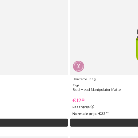
Haarcrème ⋅ 57 g
Tigi
Bed Head Manipulator Matte
€
12
29
Ledenprijs
Normale prijs:
€
22
89