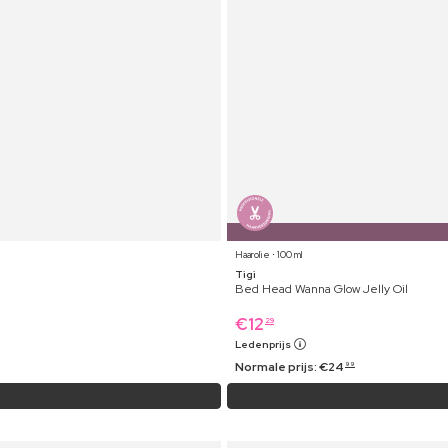
Haarolie ⋅ 100 ml
Tigi
Bed Head Wanna Glow Jelly Oil
€
12
29
Ledenprijs
Normale prijs:
€
24
99