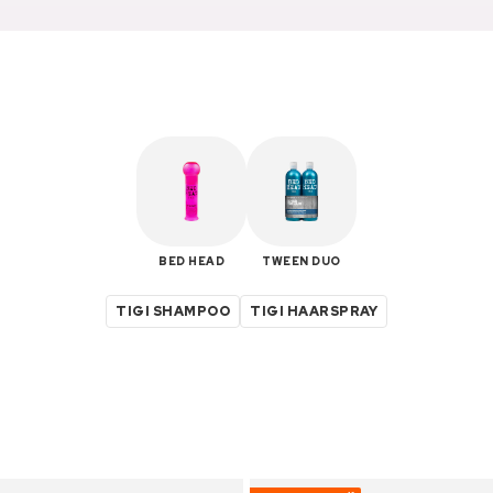
BED HEAD
TWEEN DUO
TIGI SHAMPOO
TIGI HAARSPRAY