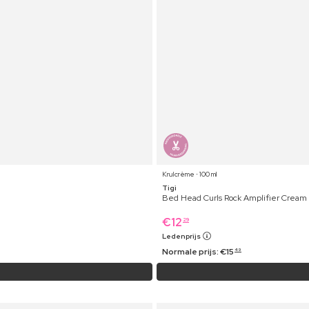
Krulcrème ⋅ 100 ml
Tigi
Bed Head Curls Rock Amplifier Cream
€
12
29
Ledenprijs
Normale prijs:
€
15
49