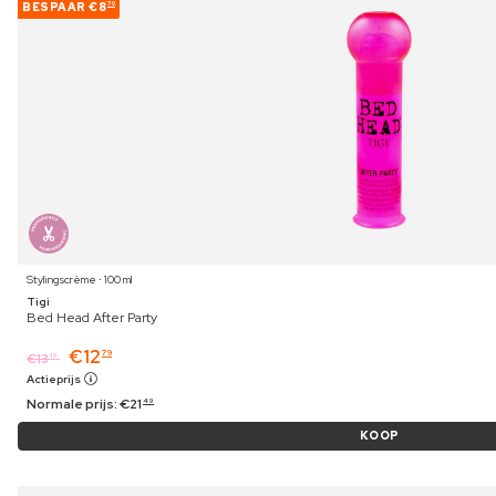
BESPAAR
€8
70
Stylingscrème ⋅ 100 ml
Tigi
Bed Head After Party
€
12
79
€
13
19
Actieprijs
Normale prijs:
€
21
49
KOOP