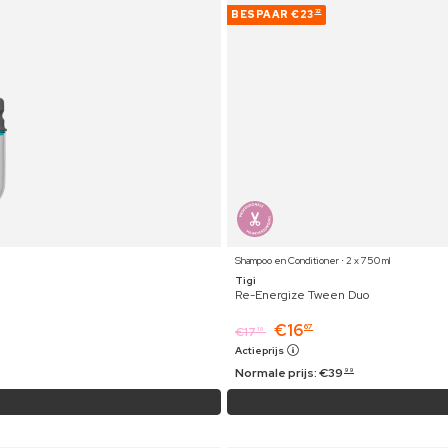
BESPAAR
€23
32
Shampoo en Conditioner ⋅ 2 x 750 ml
Tigi
Re-Energize Tween Duo
€
16
67
€
17
19
Actieprijs
Normale prijs:
€
39
99