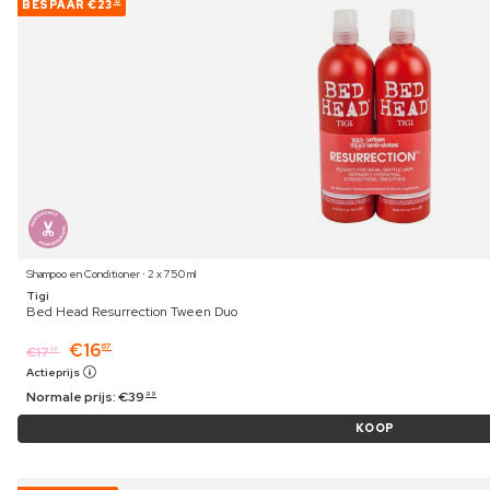
BESPAAR
€23
32
Shampoo en Conditioner ⋅ 2 x 750 ml
Tigi
Bed Head Resurrection Tween Duo
€
16
67
€
17
19
Actieprijs
Normale prijs:
€
39
99
KOOP