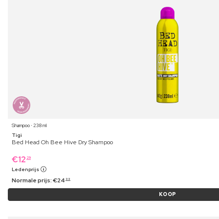
Shampoo ⋅ 238 ml
Tigi
Bed Head Oh Bee Hive Dry Shampoo
€
12
29
Ledenprijs
Normale prijs:
€
24
99
KOOP