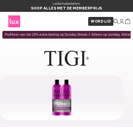
Ledenvoordelen:
SHOP ALLES MET DE MEMBERPRIJS
WORD LID
Profiteer van tot 25% extra korting op Sunday Steals ⚡ Alleen op zondag. Alleen