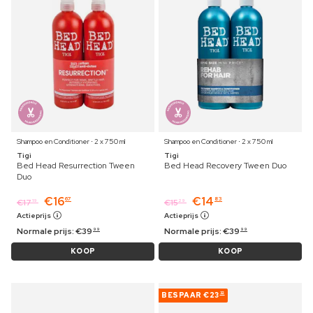
Shampoo en Conditioner ⋅ 2 x 750 ml
Shampoo en Conditioner ⋅ 2 x 750 ml
Tigi
Tigi
Bed Head Resurrection Tween
Bed Head Recovery Tween Duo
Duo
€
16
€
14
67
83
€
17
€
15
19
29
Actieprijs
Actieprijs
Normale prijs:
€
39
Normale prijs:
€
39
99
99
KOOP
KOOP
BESPAAR
€23
32