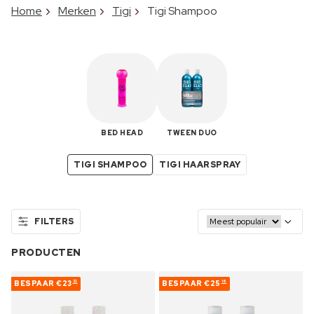
Home
Merken
Tigi
Tigi Shampoo
BED HEAD
TWEEN DUO
TIGI SHAMPOO
TIGI HAARSPRAY
FILTERS
PRODUCTEN
BESPAAR
€23
BESPAAR
€25
32
16