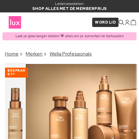
Ledenvoordelen:
SHOP ALLES MET DE MEMBERPRIJS
WORD LID
Laat je glow langer stralen 🤎 alles om je zomertan te behouden
×
Home
Merken
Wella Professionals
ITEM TOEGEVOEGD AAN
Vaak samen gekocht met
WINKELMAND
BESPAAR
€7
10