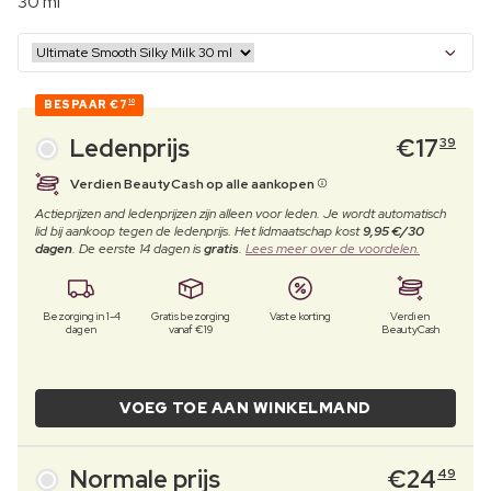
30 ml
BESPAAR
€7
10
Ledenprijs
€
17
39
Verdien BeautyCash op alle aankopen
Actieprijzen and ledenprijzen zijn alleen voor leden. Je wordt automatisch
lid bij aankoop tegen de ledenprijs. Het lidmaatschap kost
9,95 €/30
dagen
. De eerste 14 dagen is
gratis
.
Lees meer over de voordelen.
Bezorging in 1-4
Gratis bezorging
Vaste korting
Verdien
dagen
vanaf €19
BeautyCash
VOEG TOE AAN WINKELMAND
Normale prijs
€
24
49