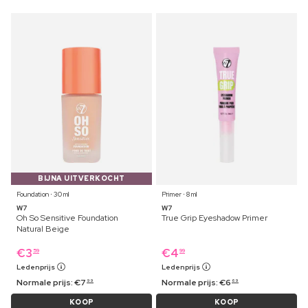
BIJNA UITVERKOCHT
Foundation ⋅ 30 ml
Primer ⋅ 8 ml
W7
W7
Oh So Sensitive Foundation
True Grip Eyeshadow Primer
Natural Beige
€
3
€
4
59
99
Ledenprijs
Ledenprijs
Normale prijs:
€
7
Normale prijs:
€
6
99
69
KOOP
KOOP