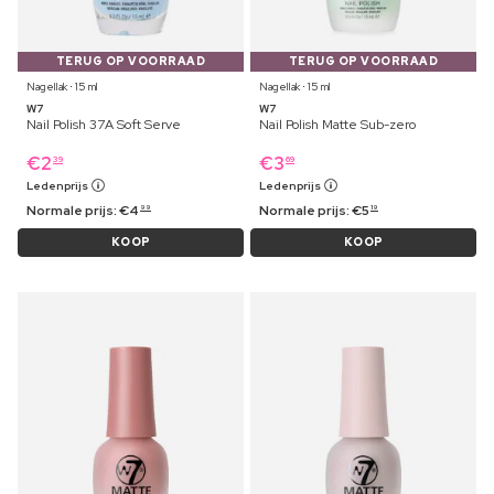
TERUG OP VOORRAAD
TERUG OP VOORRAAD
Nagellak ⋅ 15 ml
Nagellak ⋅ 15 ml
W7
W7
Nail Polish 37A Soft Serve
Nail Polish Matte Sub-zero
€
2
€
3
39
69
Ledenprijs
Ledenprijs
Normale prijs:
€
4
Normale prijs:
€
5
99
19
KOOP
KOOP