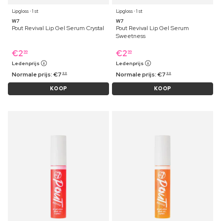
Lipgloss ⋅ 1 st
Lipgloss ⋅ 1 st
W7
W7
Pout Revival Lip Gel Serum Crystal
Pout Revival Lip Gel Serum
Sweetness
€
2
€
2
99
99
Ledenprijs
Ledenprijs
Normale prijs:
€
7
Normale prijs:
€
7
99
99
KOOP
KOOP