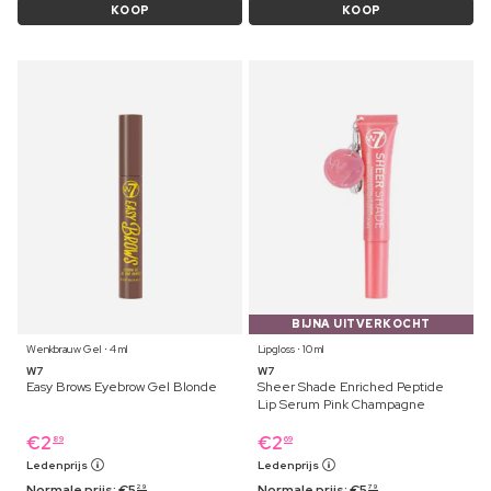
KOOP
KOOP
BIJNA UITVERKOCHT
Wenkbrauw Gel ⋅ 4 ml
Lipgloss ⋅ 10 ml
W7
W7
Easy Brows Eyebrow Gel Blonde
Sheer Shade Enriched Peptide
Lip Serum Pink Champagne
€
2
€
2
89
69
Ledenprijs
Ledenprijs
Normale prijs:
€
5
Normale prijs:
€
5
29
79