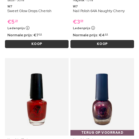
Blush ⋅ 30 ml
Nagellak ⋅ 15 ml
W7
W7
Sweet Glow Drops Cherish
Nail Polish 64A Naughty Cherry
€
5
€
3
29
09
Ledenprijs
Ledenprijs
Normale prijs:
€
7
Normale prijs:
€
4
39
99
KOOP
KOOP
TERUG OP VOORRAAD