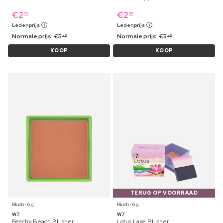
€
2
€
2
79
99
Ledenprijs
Ledenprijs
Normale prijs:
€
5
Normale prijs:
€
5
99
99
KOOP
KOOP
TERUG OP VOORRAAD
Blush ⋅ 6 g
Blush ⋅ 6 g
W7
W7
Peachy Beach Blusher
Lotus Lake Blusher