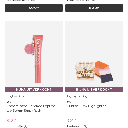
KOOP
KOOP
BIJNA UITVERKOCHT
BIJNA UITVERKOCHT
Lipgloss ⋅ 10 ml
Highlighter ⋅ 6 g
W7
W7
Sheer Shade Enriched Peptide
Sunrise Glow Highlighter
Lip Serum Sugar Rush
€
2
€
4
29
19
Ledenprijs
Ledenprijs