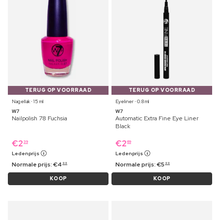
TERUG OP VOORRAAD
TERUG OP VOORRAAD
Nagellak ⋅ 15 ml
Eyeliner ⋅ 0.8 ml
W7
W7
Nailpolish 78 Fuchsia
Automatic Extra Fine Eye Liner
Black
€
2
€
2
39
69
Ledenprijs
Ledenprijs
Normale prijs:
€
4
Normale prijs:
€
5
99
99
KOOP
KOOP