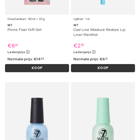
Geschenkset ⋅ 60 ml + 30 g
Lipliner ⋅ 1 st
W7
W7
Prime Fixer Gift Set
Cool Line Moisture Restore Lip
Liner Menthol
€
6
€
2
39
59
Ledenprijs
Ledenprijs
Normale prijs:
€
14
Normale prijs:
€
6
89
19
KOOP
KOOP