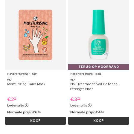
TERUG OP VOORRAAD
Handverzorging ⋅ 1 paar
Nagelverzorging ⋅ 15 ml
W7
W7
Moisturizing Hand Mask
Nail Treatment Nail Defence
Strengthener
€
2
€
3
19
79
Ledenprijs
Ledenprijs
Normale prijs:
€
6
Normale prijs:
€
4
99
79
KOOP
KOOP