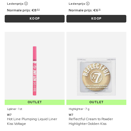
Ledenprijs
Ledenprijs
Normale prijs:
€
8
Normale prijs:
€
6
89
19
KOOP
KOOP
OUTLET
OUTLET
Lipliner ⋅ 1 st
Highlighter ⋅ 7 g
W7
W7
Hot Line Plumping Liquid Liner
Reflectful Cream to Powder
Kiss Voltage
Highlighter Golden Kiss