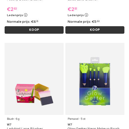
€
2
€
2
89
99
Ledenprijs
Ledenprijs
Normale prijs:
€
6
Normale prijs:
€
5
19
99
KOOP
KOOP
Blush ⋅ 6 g
Penseel ⋅ 5 st
W7
W7
Ladybird Lane Blusher
Glow Getter Neon Makeup Brush