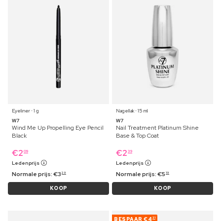
Eyeliner ⋅ 1 g
Nagellak ⋅ 15 ml
W7
W7
Wind Me Up Propelling Eye Pencil
Nail Treatment Platinum Shine
Black
Base & Top Coat
€
2
€
2
09
39
Ledenprijs
Ledenprijs
Normale prijs:
€
3
Normale prijs:
€
5
29
19
KOOP
KOOP
BESPAAR
€4
31