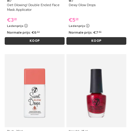
W7
W7
Get Glowing! Double Ended Face
Dewy Glow Drops
Mask Applicator
€
3
€
5
09
09
Ledenprijs
Ledenprijs
Normale prijs:
€
6
Normale prijs:
€
7
99
49
KOOP
KOOP