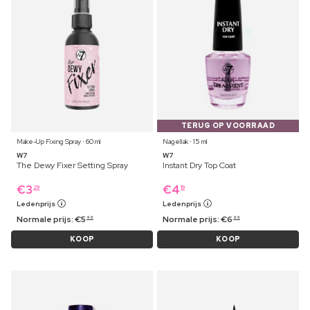
TERUG OP VOORRAAD
Make-Up Fixing Spray ⋅ 60 ml
Nagellak ⋅ 15 ml
W7
W7
The Dewy Fixer Setting Spray
Instant Dry Top Coat
€
3
€
4
29
19
Ledenprijs
Ledenprijs
Normale prijs:
€
5
Normale prijs:
€
6
99
99
KOOP
KOOP