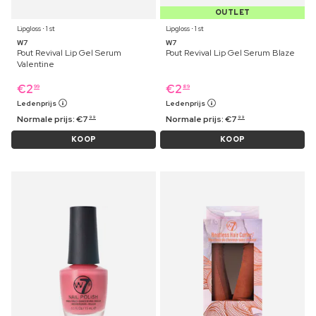
OUTLET
Lipgloss ⋅ 1 st
Lipgloss ⋅ 1 st
W7
W7
Pout Revival Lip Gel Serum
Pout Revival Lip Gel Serum Blaze
Valentine
€
2
€
2
99
89
Ledenprijs
Ledenprijs
Normale prijs:
€
7
Normale prijs:
€
7
99
99
KOOP
KOOP