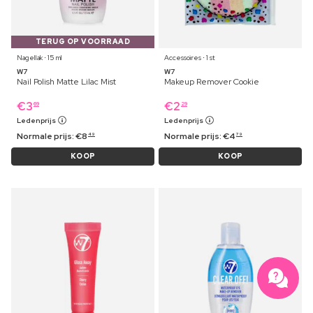
TERUG OP VOORRAAD
Nagellak ⋅ 15 ml
Accessoires ⋅ 1 st
W7
W7
Nail Polish Matte Lilac Mist
Makeup Remover Cookie
€
3
€
2
69
29
Ledenprijs
Ledenprijs
Normale prijs:
€
8
Normale prijs:
€
4
49
79
KOOP
KOOP