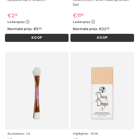
Set
€
2
€
11
99
69
Ledenprijs
Ledenprijs
Normale prijs:
€
5
Normale prijs:
€
22
99
99
KOOP
KOOP
Accessoires ⋅ 1 st
Highlighter ⋅ 30 ml