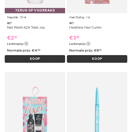
TERUG OP VOORRAAD
Nagellak ⋅ 15 ml
Haar Styling ⋅ 1 st
W7
W7
Nail Polish 62A Total Joy
Heatless Hair Curler
€
2
€
3
39
49
Ledenprijs
Ledenprijs
Normale prijs:
€
4
Normale prijs:
€
8
99
19
KOOP
KOOP