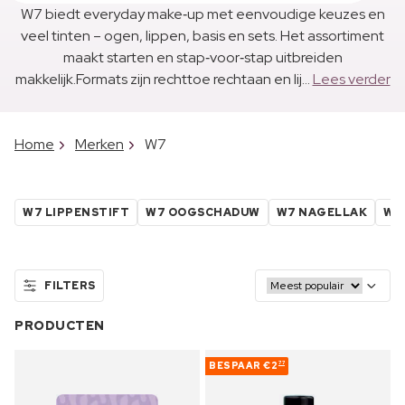
W7 biedt everyday make‑up met eenvoudige keuzes en
veel tinten – ogen, lippen, basis en sets. Het assortiment
maakt starten en stap‑voor‑stap uitbreiden
makkelijk.Formats zijn rechttoe rechtaan en lij...
Lees verder
Home
Merken
W7
W7 LIPPENSTIFT
W7 OOGSCHADUW
W7 NAGELLAK
W7
FILTERS
PRODUCTEN
BESPAAR
€2
77