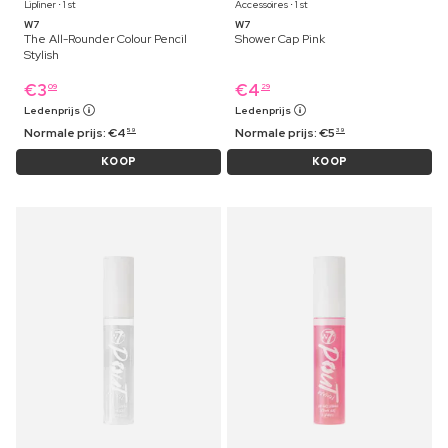
Lipliner ⋅ 1 st
Accessoires ⋅ 1 st
W7
W7
The All-Rounder Colour Pencil
Shower Cap Pink
Stylish
€
3
€
4
09
29
Ledenprijs
Ledenprijs
Normale prijs:
€
4
Normale prijs:
€
5
59
39
KOOP
KOOP