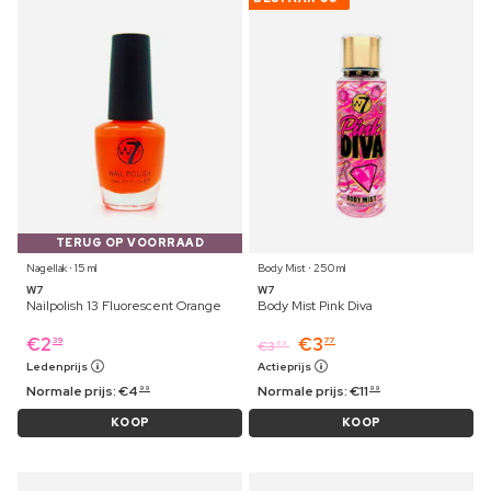
TERUG OP VOORRAAD
Nagellak ⋅ 15 ml
Body Mist ⋅ 250 ml
W7
W7
Nailpolish 13 Fluorescent Orange
Body Mist Pink Diva
€
2
€
3
39
77
€
3
89
Ledenprijs
Actieprijs
Normale prijs:
€
4
Normale prijs:
€
11
99
99
KOOP
KOOP