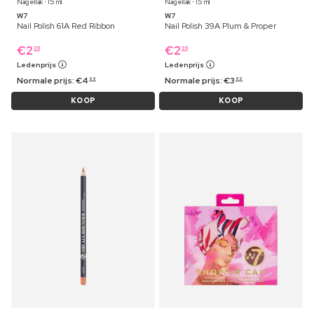
Nagellak ⋅ 15 ml
Nagellak ⋅ 15 ml
W7
W7
Nail Polish 61A Red Ribbon
Nail Polish 39A Plum & Proper
€
2
€
2
39
39
Ledenprijs
Ledenprijs
Normale prijs:
€
4
Normale prijs:
€
3
99
99
KOOP
KOOP