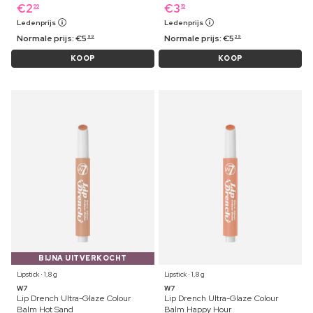
€
2
€
3
99
19
Ledenprijs
Ledenprijs
Normale prijs:
€
5
Normale prijs:
€
5
99
39
KOOP
KOOP
BIJNA UITVERKOCHT
Lipstick ⋅ 1,8 g
Lipstick ⋅ 1,8 g
W7
W7
Lip Drench Ultra-Glaze Colour
Lip Drench Ultra-Glaze Colour
Balm Hot Sand
Balm Happy Hour