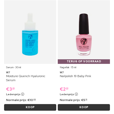
TERUG OP VOORRAAD
Serum ⋅ 30 ml
Nagellak ⋅ 15 ml
W7
W7
Moisture Quench Hyaluronic
Nailpolish 19 Baby Pink
Serum
€
3
€
2
29
39
Ledenprijs
Ledenprijs
Normale prijs:
€
10
Normale prijs:
€
5
49
19
KOOP
KOOP