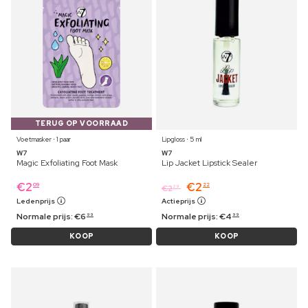
TERUG OP VOORRAAD
Voetmasker ⋅ 1 paar
Lipgloss ⋅ 5 ml
W7
W7
Magic Exfoliating Foot Mask
Lip Jacket Lipstick Sealer
€
2
€
2
09
22
€
2
29
Ledenprijs
Actieprijs
Normale prijs:
€
6
Normale prijs:
€
4
99
99
KOOP
KOOP