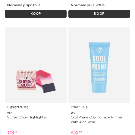
Normale prijs:
€
5
Normale prijs:
€
8
79
89
KOOP
KOOP
Highlighter ⋅ 6 g
Primer ⋅ 30 g
W7
W7
Sunset Glow Highlighter
Cool Prime Cooling Face Primer
With Aloe Vera
€
3
€
4
59
89