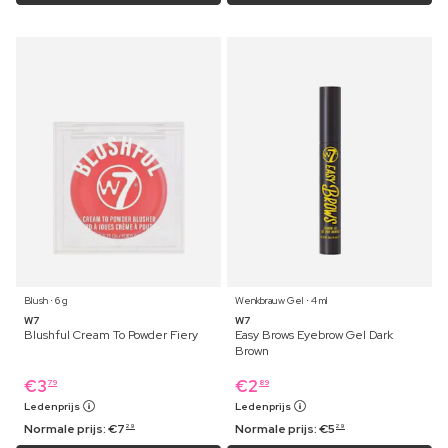
Blush ⋅ 6 g
Wenkbrauw Gel ⋅ 4 ml
W7
W7
Blushful Cream To Powder Fiery
Easy Brows Eyebrow Gel Dark
Brown
€
3
€
2
79
89
Ledenprijs
Ledenprijs
Normale prijs:
€
7
Normale prijs:
€
5
29
29