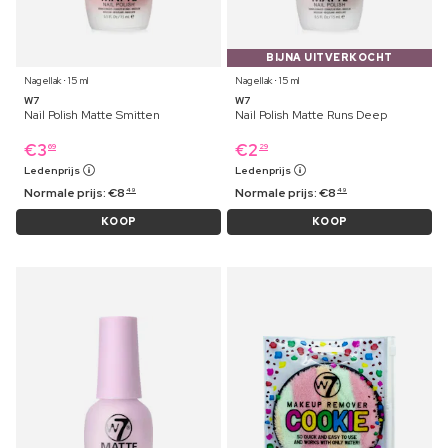
BIJNA UITVERKOCHT
Nagellak ⋅ 15 ml
Nagellak ⋅ 15 ml
W7
W7
Nail Polish Matte Smitten
Nail Polish Matte Runs Deep
€
3
€
2
69
29
Ledenprijs
Ledenprijs
Normale prijs:
€
8
Normale prijs:
€
8
49
49
KOOP
KOOP