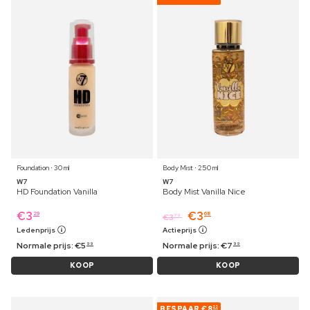
Foundation ⋅ 30 ml
Body Mist ⋅ 250 ml
W7
W7
HD Foundation Vanilla
Body Mist Vanilla Nice
€
3
€
3
29
68
€
3
79
Ledenprijs
Actieprijs
Normale prijs:
€
5
Normale prijs:
€
7
99
99
KOOP
KOOP
BESPAAR
€8
22