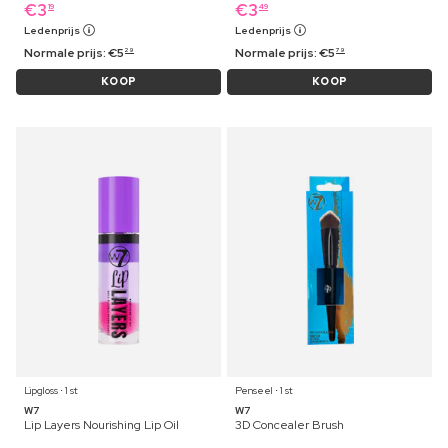
€
3
€
3
19
49
Ledenprijs
Ledenprijs
Normale prijs:
€
5
Normale prijs:
€
5
29
79
KOOP
KOOP
Lipgloss ⋅ 1 st
Penseel ⋅ 1 st
W7
W7
Lip Layers Nourishing Lip Oil
3D Concealer Brush