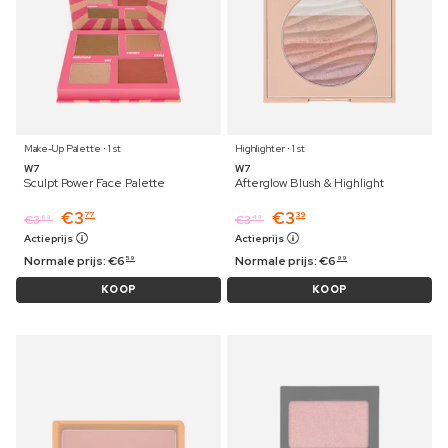
Make-Up Palette ⋅ 1 st
Highlighter ⋅ 1 st
W7
W7
Sculpt Power Face Palette
Afterglow Blush & Highlight
€
3
€
3
77
39
€
3
€
3
89
49
Actieprijs
Actieprijs
Normale prijs:
€
6
Normale prijs:
€
6
59
99
KOOP
KOOP