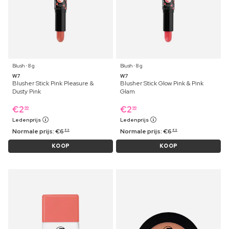
Blush ⋅ 8 g
Blush ⋅ 8 g
W7
W7
Blusher Stick Pink Pleasure &
Blusher Stick Glow Pink & Pink
Dusty Pink
Glam
€
2
€
2
99
99
Ledenprijs
Ledenprijs
Normale prijs:
€
6
Normale prijs:
€
6
89
89
KOOP
KOOP