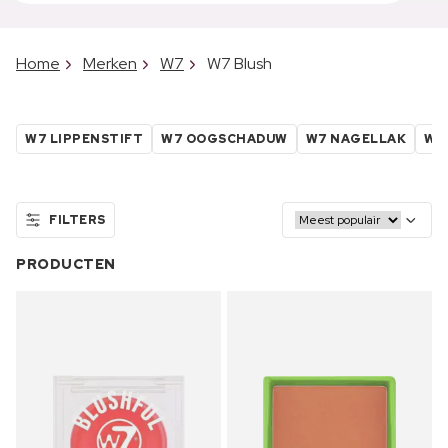
Home
Merken
W7
W7 Blush
W7 LIPPENSTIFT
W7 OOGSCHADUW
W7 NAGELLAK
W7
FILTERS
PRODUCTEN