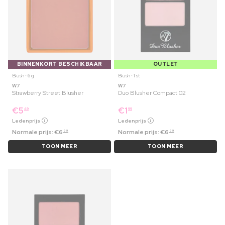
BINNENKORT BESCHIKBAAR
OUTLET
Blush ⋅ 6 g
Blush ⋅ 1 st
W7
W7
Strawberry Street Blusher
Duo Blusher Compact 02
€
5
€
1
49
99
Ledenprijs
Ledenprijs
Normale prijs:
€
6
Normale prijs:
€
6
99
99
TOON MEER
TOON MEER