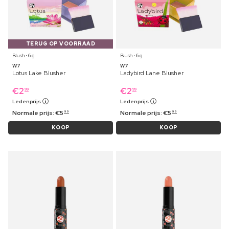
TERUG OP VOORRAAD
Blush ⋅ 6 g
Blush ⋅ 6 g
W7
W7
Lotus Lake Blusher
Ladybird Lane Blusher
€
2
€
2
99
99
Ledenprijs
Ledenprijs
Normale prijs:
€
5
Normale prijs:
€
5
99
99
KOOP
KOOP