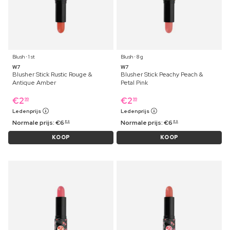
Blush ⋅ 1 st
Blush ⋅ 8 g
W7
W7
Blusher Stick Rustic Rouge &
Blusher Stick Peachy Peach &
Antique Amber
Petal Pink
€
2
€
2
99
99
Ledenprijs
Ledenprijs
Normale prijs:
€
6
Normale prijs:
€
6
89
89
KOOP
KOOP