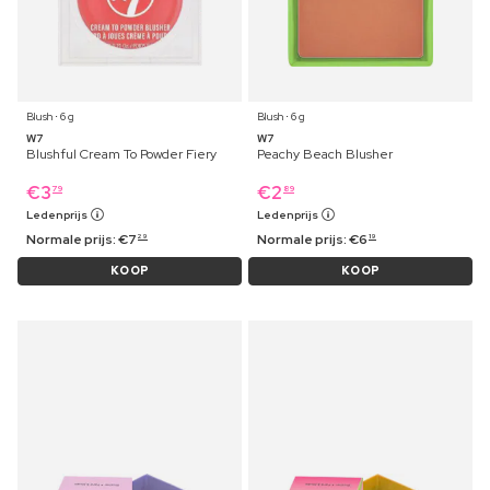
Blush ⋅ 6 g
Blush ⋅ 6 g
W7
W7
Blushful Cream To Powder Fiery
Peachy Beach Blusher
€
3
€
2
79
89
Ledenprijs
Ledenprijs
Normale prijs:
€
7
Normale prijs:
€
6
29
19
KOOP
KOOP