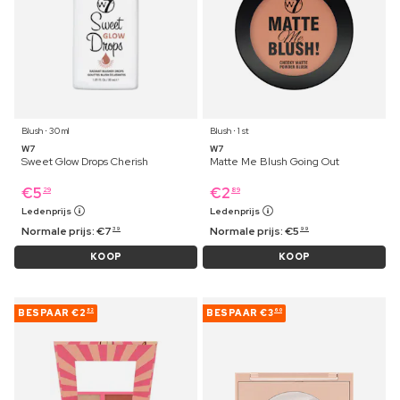
Blush ⋅ 30 ml
Blush ⋅ 1 st
W7
W7
Sweet Glow Drops Cherish
Matte Me Blush Going Out
€
5
€
2
29
89
Ledenprijs
Ledenprijs
Normale prijs:
€
7
Normale prijs:
€
5
39
99
KOOP
KOOP
BESPAAR
€2
BESPAAR
€3
82
60