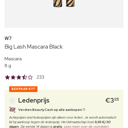
W7
Big Lash Mascara Black
Mascara
8 g
233
BESPAAR
€1
90
Ledenprijs
€
3
09
Verdien BeautyCash op alle aankopen
Actieprijzen and ledenprijzen zijn alleen voor leden. Je wordt automatisch
lid bij aankoop tegen de ledenprijs. Het lidmaatschap kost
9,95 €/30
dagen
. De eerste 14 dagen is
gratis
.
Lees meer over de voordelen.