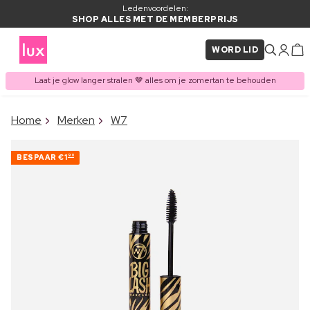
Ledenvoordelen:
SHOP ALLES MET DE MEMBERPRIJS
WORD LID
Laat je glow langer stralen 🤎 alles om je zomertan te behouden
×
Home
Merken
W7
ITEM TOEGEVOEGD AAN
Vaak samen gekocht met
WINKELMAND
BESPAAR
€1
90