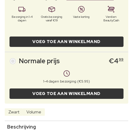
Bezorging in 1-4
Gratis bezorging
Vaste korting
Verdien
dagen
vanaf €19
BeautyCash
VOEG TOE AAN WINKELMAND
Normale prijs
€
4
99
1-4 dagen bezorging (€5.95)
VOEG TOE AAN WINKELMAND
Zwart
Volume
Beschrijving