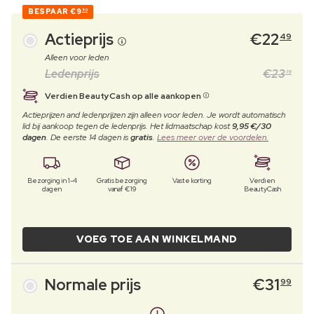
BESPAAR
€9
50
Actieprijs
€
22
49
Alleen voor leden
Ledenprijs
€
23
19
Verdien BeautyCash op alle aankopen
Actieprijzen and ledenprijzen zijn alleen voor leden. Je wordt automatisch
lid bij aankoop tegen de ledenprijs. Het lidmaatschap kost
9,95 €/30
dagen
. De eerste 14 dagen is
gratis
.
Lees meer over de voordelen.
Bezorging in 1-4
Gratis bezorging
Vaste korting
Verdien
dagen
vanaf €19
BeautyCash
VOEG TOE AAN WINKELMAND
Normale prijs
€
31
99