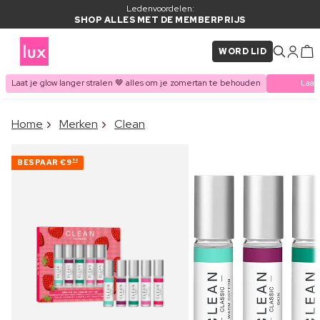
Ledenvoordelen:
SHOP ALLES MET DE MEMBERPRIJS
WORD LID
Laat je glow langer stralen 🤎 alles om je zomertan te behouden
Laat
×
Home
Merken
Clean
ITEM TOEGEVOEGD AAN
Vaak samen gekocht met
WINKELMAND
BESPAAR
€9
50