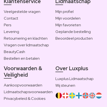
Klantenservice
Lidmaatschap
Veelgestelde vragen
Mijn profiel
Contact
Mijn voordelen
Pers
Mijn favorieten
Levering
Geplande bestelling
Retournering en klachten
Beoordeel producten
Vragen over lidmaatschap
BeautyCash
Bestellen en betalen
Voorwaarden &
Over Luxplus
Veiligheid
Luxplus Lidmaatschap
Aankoopvoorwaarden
Wij steunen
Lidmaatschapsvoorwaarden
Privacybeleid & Cookies