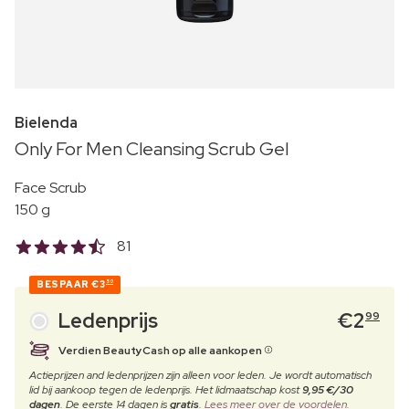
Bielenda
Only For Men Cleansing Scrub Gel
Face Scrub
150 g
81
BESPAAR
€3
50
Ledenprijs
€
2
99
Verdien BeautyCash op alle aankopen
Actieprijzen and ledenprijzen zijn alleen voor leden. Je wordt automatisch
lid bij aankoop tegen de ledenprijs. Het lidmaatschap kost
9,95 €/30
dagen
. De eerste 14 dagen is
gratis
.
Lees meer over de voordelen.