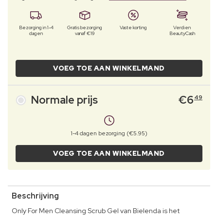
Bezorging in 1-4
Gratis bezorging
Vaste korting
Verdien
dagen
vanaf €19
BeautyCash
VOEG TOE AAN WINKELMAND
Normale prijs
€
6
49
1-4 dagen bezorging (€5.95)
VOEG TOE AAN WINKELMAND
Beschrijving
Only For Men Cleansing Scrub Gel van Bielenda is het