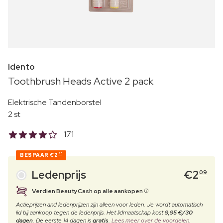
Idento
Toothbrush Heads Active 2 pack
Elektrische Tandenborstel
2 st
171
BESPAAR
€2
50
Ledenprijs
€
2
09
Verdien BeautyCash op alle aankopen
Actieprijzen and ledenprijzen zijn alleen voor leden. Je wordt automatisch
lid bij aankoop tegen de ledenprijs. Het lidmaatschap kost
9,95 €/30
dagen
. De eerste 14 dagen is
gratis
.
Lees meer over de voordelen.