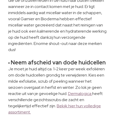
die de onzuiverheden in de huid naar buiten trekken
wanneer ze in contact komen met je huid. Er ligt
inmiddels aardig wat micellair water in de schappen,
vooral Garnier en Bioderma hebben effectief
micellair water gecreëerd dat naast het reinigen van
je huid ook een kalmerende en hydraterende werking
op de huid heeft dankzij hun verzorgende
ingrediënten. Enorme shout-out naar deze merken
dus!
Neem afscheid van dode huidcellen
•
Je moet je huid altijd ca. 1-2 keer per week exfoliëren
om dode huidcellen grondig te verwijderen. Kies een
milde exfoliatie, scrub of peeling wanneer het
seizoen overgaat in herfst en winter. Zo lok je geen
reactie uit van je gevoelige huid.
Dermalogica
heeft
verschillende gezichtsscrubs die zacht en
tegelijkertijd effectief zijn.
Bekijk hier hun volledige
assortiment.