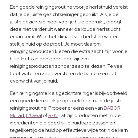
Een goede reinigingsroutine voor je herfsthuid vereist
dat je de juiste gezichtsreiniger gebruikt. Als je de
juiste gezichtsreiniger voor je huid gebruikt, droogt
deze niet verder uit wanneer de koude herfstlucht
eraan komt. Want het klimaat van herfst en winter
stelt je huid op de proef. Je moet daarom
reinigingsproducten kiezen die extra zacht zijn voor je
huid. Het kan een ​​goed idee zijn om
reinigingsproducten zonder zeep te kiezen. Te veel
heet water en zeep verstoren de barrière en het
evenwicht van je huid.
Een reinigingsmelk als gezichtsreiniger is bijvoorbeeld
een goede keuze als je op zoek bent naar de juiste
reinigingsroutine. Probeer er eens een van
BABOR
,
Murad
,
L'Oréal
of
REN
. Dit zijn producten met milde
ingrediënten die goed bij je huidtype passen en
tegelijkertijd de huid op effectieve wijze tot in de kern
reinigen. Bij Luxplus vind je een enorme keuze aan