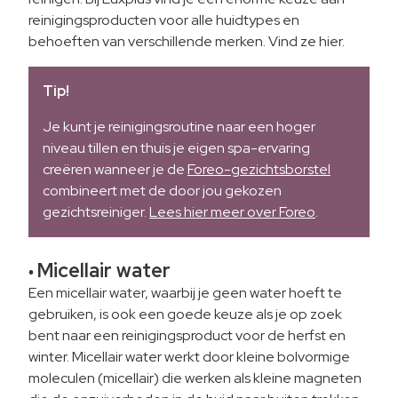
reinigingsproducten voor alle huidtypes en
behoeften van verschillende merken. Vind ze hier.
Tip!
Je kunt je reinigingsroutine naar een hoger
niveau tillen en thuis je eigen spa-ervaring
creëren wanneer je de
Foreo-gezichtsborstel
combineert met de door jou gekozen
gezichtsreiniger.
Lees hier meer over Foreo
.
Micellair water
•
Een micellair water, waarbij je geen water hoeft te
gebruiken, is ook een goede keuze als je op zoek
bent naar een reinigingsproduct voor de herfst en
winter. Micellair water werkt door kleine bolvormige
moleculen (micellair) die werken als kleine magneten