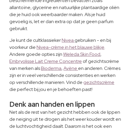
beschermende ingrediënten bevatten zoals
allantoïne, glycerine en natuurlijke plantaardige oliën
die je huid ook weerbaarder maken. Als je huid
gevoelig is, let er dan extra op dat je geen parfum
gebruikt.
Je kunt de cultklassieker
Nivea
gebruiken - en bij
voorkeur die
Nivea-crème in het blauwe blikje
.
Andere goede opties zijn
Weleda Skin Food
,
Embryolisse Lait Creme Concentre
of gezichtscrème
van merken als
Bioderma
,
Avène
en anderen. Crèmes
zijn er in veel verschillende consistenties en werken
op verschillende manieren. Vind de
gezichtscrème
die perfect bij jou en je behoeften past!
Denk aan handen en lippen
Net als de rest van het gezicht hebben ook de lippen
de neiging uit te drogen als het weer kouder wordt en
de luchtvochtigheid daalt. Daarom is het ook een