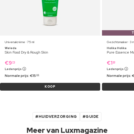
Universalcrème ⋅ 75 ml
Gezichtsmasker ⋅ 3 m
Weleda
Holika Holika
Skin Food Dry & Rough Skin
Pure Essence M
€
9
€
1
79
99
Ledenprijs
Ledenprijs
Normale prijs:
€
15
Normale prijs:
49
KOOP
#HUIDVERZORGING
#GUIDE
Meer van Luxmagazine