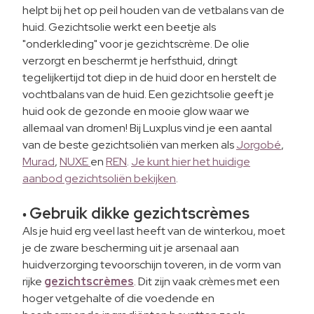
helpt bij het op peil houden van de vetbalans van de
huid. Gezichtsolie werkt een beetje als
"onderkleding" voor je gezichtscrème. De olie
verzorgt en beschermt je herfsthuid, dringt
tegelijkertijd tot diep in de huid door en herstelt de
vochtbalans van de huid. Een gezichtsolie geeft je
huid ook de gezonde en mooie glow waar we
allemaal van dromen! Bij Luxplus vind je een aantal
van de beste gezichtsoliën van merken als
Jorgobé
,
Murad
,
NUXE
en
REN
.
Je kunt hier het huidige
aanbod gezichtsoliën bekijken
.
Gebruik dikke gezichtscrèmes
•
Als je huid erg veel last heeft van de winterkou, moet
je de zware bescherming uit je arsenaal aan
huidverzorging tevoorschijn toveren, in de vorm van
rijke
gezichtscrèmes
. Dit zijn vaak crèmes met een
hoger vetgehalte of die voedende en