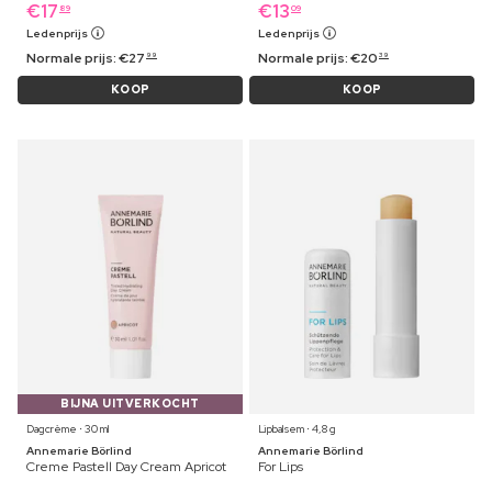
€
17
€
13
89
09
Ledenprijs
Ledenprijs
Normale prijs:
€
27
Normale prijs:
€
20
99
39
KOOP
KOOP
BIJNA UITVERKOCHT
Dagcrème ⋅ 30 ml
Lipbalsem ⋅ 4,8 g
Annemarie Börlind
Annemarie Börlind
Creme Pastell Day Cream Apricot
For Lips