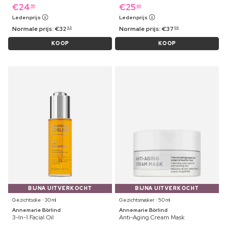
€
24
€
25
59
49
Ledenprijs
Ledenprijs
Normale prijs:
€
32
Normale prijs:
€
37
99
09
KOOP
KOOP
BIJNA UITVERKOCHT
BIJNA UITVERKOCHT
Gezichtsolie ⋅ 30 ml
Gezichtsmasker ⋅ 50 ml
Annemarie Börlind
Annemarie Börlind
3-In-1 Facial Oil
Anti-Aging Cream Mask