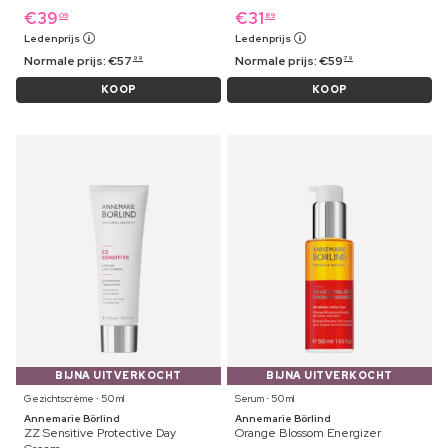
€
39
€
31
09
89
Ledenprijs
Ledenprijs
Normale prijs:
€
57
Normale prijs:
€
59
99
79
KOOP
KOOP
BIJNA UITVERKOCHT
BIJNA UITVERKOCHT
Gezichtscrème ⋅ 50 ml
Serum ⋅ 50 ml
Annemarie Börlind
Annemarie Börlind
ZZ Sensitive Protective Day
Orange Blossom Energizer