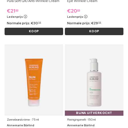
Pura Soft Q10 Anti-Wrinkle Cream
Eye Wrinkle Cream
€
21
€
20
89
89
Ledenprijs
Ledenprijs
Normale prijs:
€
30
Normale prijs:
€
29
99
99
KOOP
KOOP
BIJNA UITVERKOCHT
Zonnebrandcrème ⋅ 75 ml
Reinigingsmelk ⋅ 150 ml
Annemarie Börlind
Annemarie Börlind