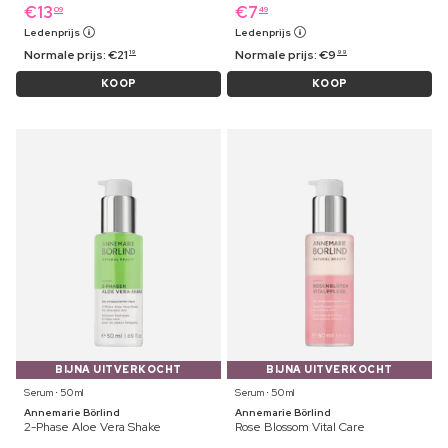
€
13
€
7
09
49
Ledenprijs
Ledenprijs
Normale prijs:
€
21
Normale prijs:
€
9
19
99
KOOP
KOOP
BIJNA UITVERKOCHT
BIJNA UITVERKOCHT
Serum ⋅ 50 ml
Serum ⋅ 50 ml
Annemarie Börlind
Annemarie Börlind
2-Phase Aloe Vera Shake
Rose Blossom Vital Care