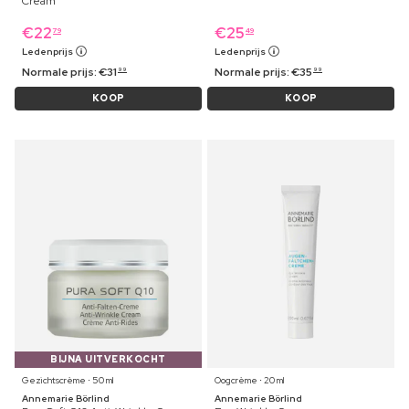
Cream
€
22
€
25
79
49
Ledenprijs
Ledenprijs
Normale prijs:
€
31
Normale prijs:
€
35
99
99
KOOP
KOOP
BIJNA UITVERKOCHT
Gezichtscrème ⋅ 50 ml
Oogcrème ⋅ 20 ml
Annemarie Börlind
Annemarie Börlind