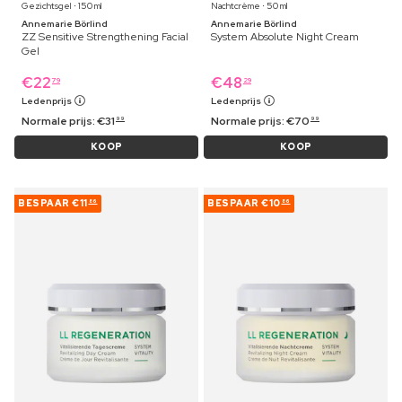
Gezichtsgel ⋅ 150 ml
Nachtcrème ⋅ 50 ml
Annemarie Börlind
Annemarie Börlind
ZZ Sensitive Strengthening Facial
System Absolute Night Cream
Gel
€
22
€
48
79
29
Ledenprijs
Ledenprijs
Normale prijs:
€
31
Normale prijs:
€
70
99
99
KOOP
KOOP
BESPAAR
€11
BESPAAR
€10
86
86