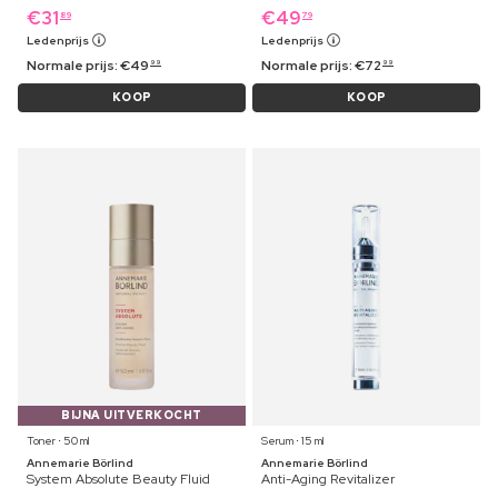
€
31
€
49
89
79
Ledenprijs
Ledenprijs
Normale prijs:
€
49
Normale prijs:
€
72
99
99
KOOP
KOOP
BIJNA UITVERKOCHT
Toner ⋅ 50 ml
Serum ⋅ 15 ml
Annemarie Börlind
Annemarie Börlind
System Absolute Beauty Fluid
Anti-Aging Revitalizer