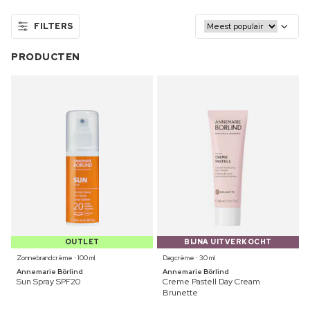
FILTERS
PRODUCTEN
OUTLET
BIJNA UITVERKOCHT
Zonnebrandcrème ⋅ 100 ml
Dagcrème ⋅ 30 ml
Annemarie Börlind
Annemarie Börlind
Sun Spray SPF20
Creme Pastell Day Cream
Brunette