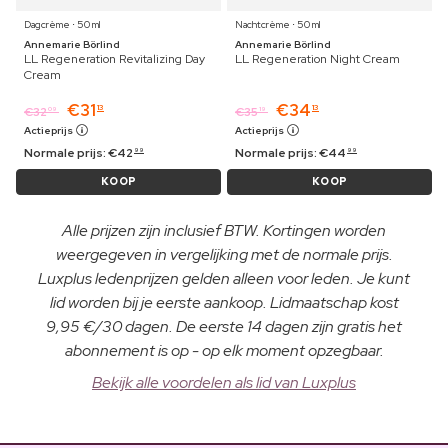
Dagcrème ⋅ 50 ml
Nachtcrème ⋅ 50 ml
Annemarie Börlind
Annemarie Börlind
LL Regeneration Revitalizing Day
LL Regeneration Night Cream
Cream
€
31
€
34
13
13
€
32
€
35
09
19
Actieprijs
Actieprijs
Normale prijs:
€
42
Normale prijs:
€
44
99
99
KOOP
KOOP
Alle prijzen zijn inclusief BTW. Kortingen worden
weergegeven in vergelijking met de normale prijs.
Luxplus ledenprijzen gelden alleen voor leden. Je kunt
lid worden bij je eerste aankoop. Lidmaatschap kost
9,95 €/30 dagen. De eerste 14 dagen zijn gratis het
abonnement is op - op elk moment opzegbaar.
Bekijk alle voordelen als lid van Luxplus