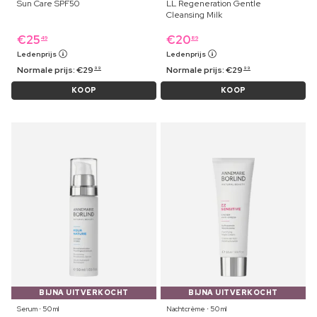
Sun Care SPF50
LL Regeneration Gentle
Cleansing Milk
€
25
€
20
49
89
Ledenprijs
Ledenprijs
Normale prijs:
€
29
Normale prijs:
€
29
99
99
KOOP
KOOP
BIJNA UITVERKOCHT
BIJNA UITVERKOCHT
Serum ⋅ 50 ml
Nachtcrème ⋅ 50 ml