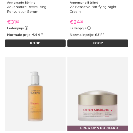
Annemarie Börlind
Annemarie Börlind
AquaNature Revitalizing
ZZ Sensitive Fortifying Night
Rehydration Serum
Cream
€
31
€
24
89
99
Ledenprijs
Ledenprijs
Normale prijs:
€
44
Normale prijs:
€
31
99
99
KOOP
KOOP
TERUG OP VOORRAAD