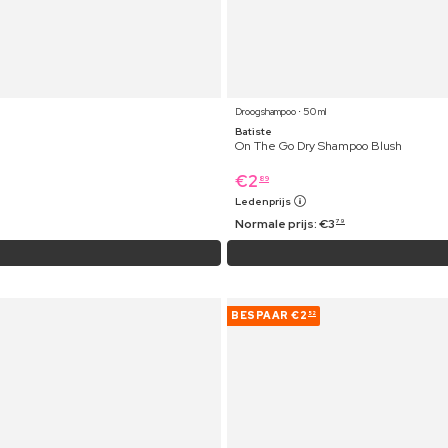
Droogshampoo ⋅ 50 ml
Batiste
On The Go Dry Shampoo Blush
€
2
89
Ledenprijs
Normale prijs:
€
3
79
BESPAAR
€2
52