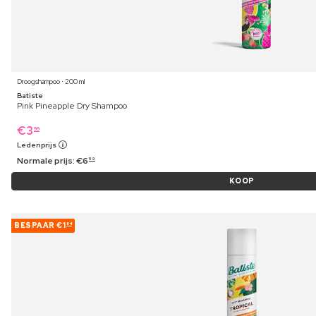
Droogshampoo ⋅ 200 ml
Batiste
Pink Pineapple Dry Shampoo
€
3
99
Ledenprijs
Normale prijs:
€
6
59
KOOP
BESPAAR
€1
84