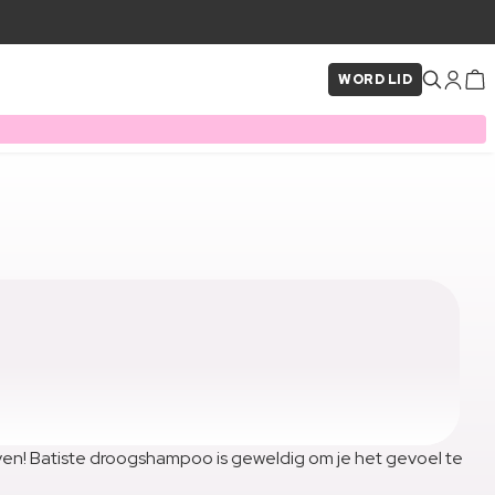
WORD LID
even! Batiste droogshampoo is geweldig om je het gevoel te