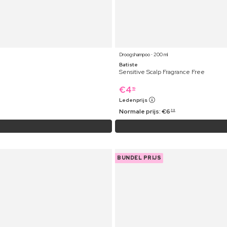
Droogshampoo ⋅ 200 ml
Batiste
Sensitive Scalp Fragrance Free
€
4
19
Ledenprijs
Normale prijs:
€
6
39
BUNDEL PRIJS