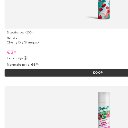
Droogshampoo ⋅ 200 ml
Batiste
Cherry Dry Shampoo
€
3
99
Ledenprijs
Normale prijs:
€
6
39
KOOP