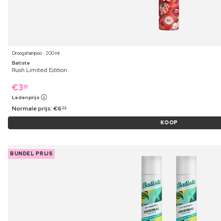
Droogshampoo ⋅ 200 ml
Batiste
Rush Limited Edition
€
3
99
Ledenprijs
Normale prijs:
€
6
39
KOOP
BUNDEL PRIJS