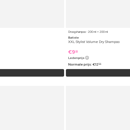
Droogshampoo ⋅ 200 ml + 200 ml
Batiste
XXL Stylist Volume Dry Shampoo
€
9
99
Ledenprijs
Normale prijs:
€
12
59