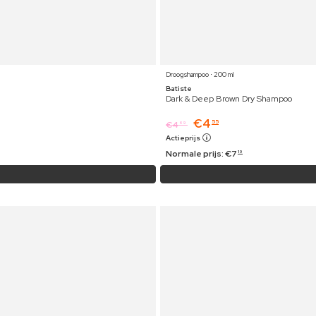
Droogshampoo ⋅ 200 ml
Batiste
Dark & Deep Brown Dry Shampoo
€
4
55
€
4
69
Actieprijs
Normale prijs:
€
7
19