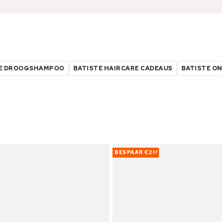
TE DROOGSHAMPOO
BATISTE HAIRCARE CADEAUS
BATISTE ON
BESPAAR
€2
64