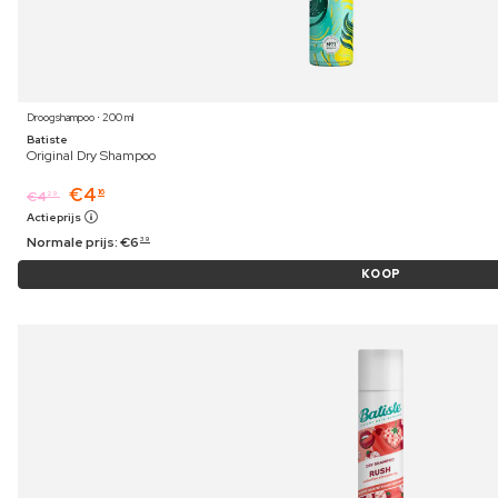
Droogshampoo ⋅ 200 ml
Batiste
Original Dry Shampoo
€
4
16
€
4
29
Actieprijs
Normale prijs:
€
6
39
KOOP