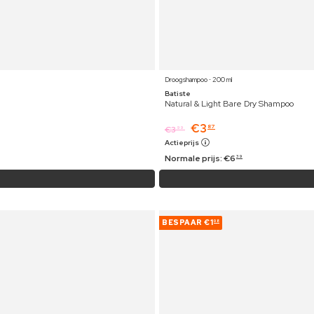
Droogshampoo ⋅ 200 ml
Batiste
Natural & Light Bare Dry Shampoo
€
3
87
€
3
99
Actieprijs
Normale prijs:
€
6
39
BESPAAR
€1
08