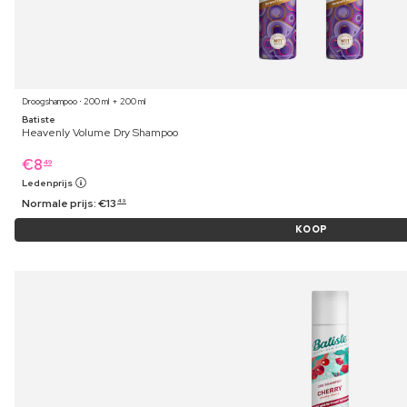
Droogshampoo ⋅ 200 ml + 200 ml
Batiste
Heavenly Volume Dry Shampoo
€
8
49
Ledenprijs
Normale prijs:
€
13
49
KOOP