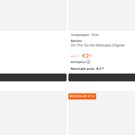
Droogshampoo ⋅ 50 ml
Batiste
On The Go Dry Shampoo Original
€
2
71
€
2
89
Actieprijs
Normale prijs:
€
3
79
BESPAAR
€1
56