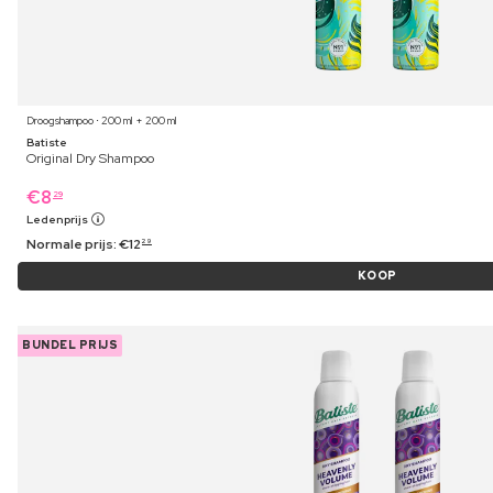
Droogshampoo ⋅ 200 ml + 200 ml
Batiste
Original Dry Shampoo
€
8
29
Ledenprijs
Normale prijs:
€
12
29
KOOP
BUNDEL PRIJS