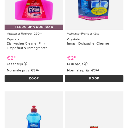
TERUG OP VOORRAAD
Vaatwasser Reiniger ⋅ 250 ml
Vaatwasser Reiniger ⋅ 2 st
Crystale
Crystale
Dishwasher Cleaner Pink
Inwash Dishwasher Cleaner
Grapefruit & Pomegranate
€
2
€
2
19
19
Ledenprijs
Ledenprijs
Normale prijs:
€
5
Normale prijs:
€
3
99
99
KOOP
KOOP