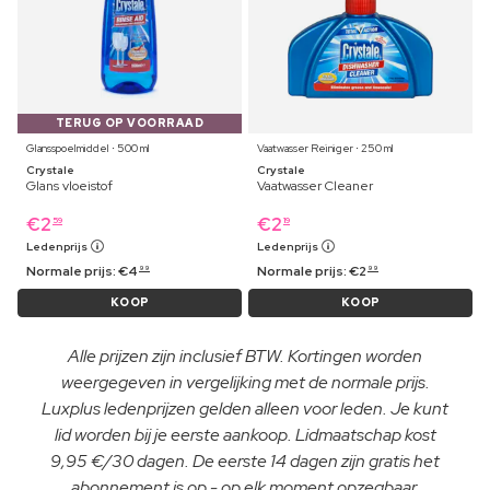
TERUG OP VOORRAAD
Glansspoelmiddel ⋅ 500 ml
Vaatwasser Reiniger ⋅ 250 ml
Crystale
Crystale
Glans vloeistof
Vaatwasser Cleaner
€
2
€
2
59
19
Ledenprijs
Ledenprijs
Normale prijs:
€
4
Normale prijs:
€
2
99
99
KOOP
KOOP
Alle prijzen zijn inclusief BTW. Kortingen worden
weergegeven in vergelijking met de normale prijs.
Luxplus ledenprijzen gelden alleen voor leden. Je kunt
lid worden bij je eerste aankoop. Lidmaatschap kost
9,95 €/30 dagen. De eerste 14 dagen zijn gratis het
abonnement is op - op elk moment opzegbaar.